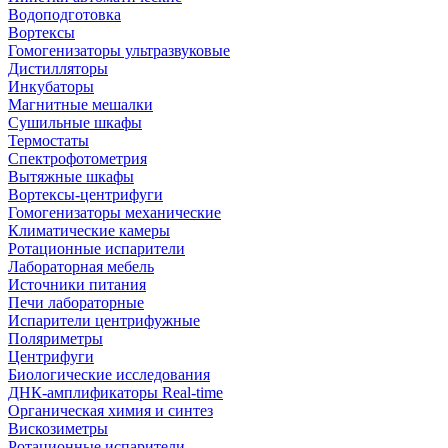
Водоподготовка
Вортексы
Гомогенизаторы ультразвуковые
Дистилляторы
Инкубаторы
Магнитные мешалки
Сушильные шкафы
Термостаты
Спектрофотометрия
Вытяжные шкафы
Вортексы-центрифуги
Гомогенизаторы механические
Климатические камеры
Ротационные испарители
Лабораторная мебель
Источники питания
Печи лабораторные
Испарители центрифужные
Поляриметры
Центрифуги
Биологические исследования
ДНК-амплификаторы Real-time
Органическая химия и синтез
Вискозиметры
Ротационные испарители