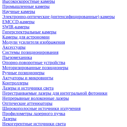
Высокоскоростные камеры
Промышленные камеры
Научные камеры
Электронно-оптические (интенсифицированные) камеры
EMCCD-камеры
SWIR-камеры
Гиперспектральные камеры
Камеры для астрономии
Модули усилителя изображения
Аксессуары
Системы позиционирования
Пьезомеханика
Опорно-поворотные устройства
Моторизированные позиционеры
Ручные позиционеры
Актуаторы и микровинты
Контроллеры
Лазеры и источники света
Перестраиваемые лазеры для интегральной фотоники
Непрерывные волоконные лазеры
Оптические аттенюаторы
Широкополосные источники излучения
Профилометры лазерного пучка
Лазеры
Некогерентные источники света