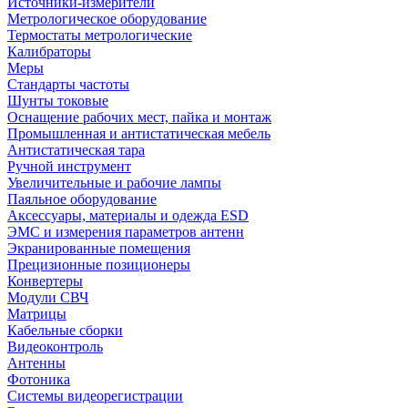
Источники-измерители
Метрологическое оборудование
Термостаты метрологические
Калибраторы
Меры
Стандарты частоты
Шунты токовые
Оснащение рабочих мест, пайка и монтаж
Промышленная и антистатическая мебель
Антистатическая тара
Ручной инструмент
Увеличительные и рабочие лампы
Паяльное оборудование
Аксессуары, материалы и одежда ESD
ЭМС и измерения параметров антенн
Экранированные помещения
Прецизионные позиционеры
Конвертеры
Модули СВЧ
Матрицы
Кабельные сборки
Видеоконтроль
Антенны
Фотоника
Cистемы видеорегистрации