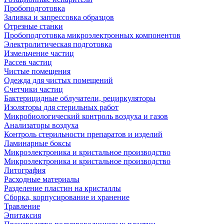
Пробоподготовка
Заливка и запрессовка образцов
Отрезные станки
Пробоподготовка микроэлектронных компонентов
Электролитическая подготовка
Измельчение частиц
Рассев частиц
Чистые помещения
Одежда для чистых помещений
Счетчики частиц
Бактерицидные облучатели, рециркуляторы
Изоляторы для стерильных работ
Микробиологический контроль воздуха и газов
Анализаторы воздуха
Контроль стерильности препаратов и изделий
Ламинарные боксы
Микроэлектроника и кристальное производство
Микроэлектроника и кристальное производство
Литография
Расходные материалы
Разделение пластин на кристаллы
Сборка, корпусирование и хранение
Травление
Эпитаксия