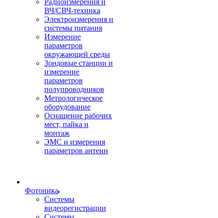
Радиоизмерения и
ВЧ/СВЧ-техника
Электроизмерения и
системы питания
Измерение
параметров
окружающей среды
Зондовые станции и
измерение
параметров
полупроводников
Метрологическое
оборудование
Оснащение рабочих
мест, пайка и
монтаж
ЭМС и измерения
параметров антенн
Фотоника
Cистемы
видеорегистрации
Системы