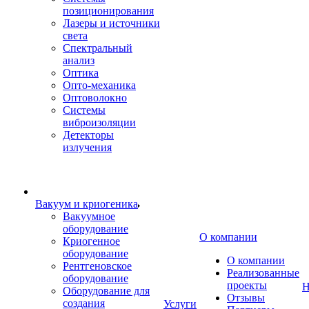
позиционирования
Лазеры и источники
света
Спектральный
анализ
Оптика
Опто-механика
Оптоволокно
Системы
виброизоляции
Детекторы
излучения
Вакуум и криогеника
Вакуумное
оборудование
О компании
Криогенное
оборудование
О компании
Рентгеновское
Реализованные
оборудование
проекты
Н
Оборудование для
Отзывы
создания
Услуги