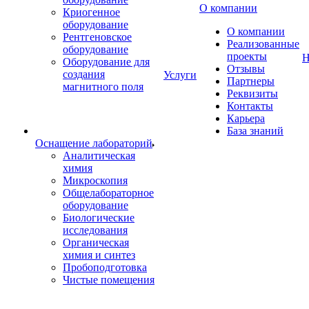
О компании
Криогенное
оборудование
О компании
Рентгеновское
Реализованные
оборудование
проекты
Н
Оборудование для
Отзывы
создания
Услуги
Партнеры
магнитного поля
Реквизиты
Контакты
Карьера
База знаний
Оснащение лабораторий
Аналитическая
химия
Микроскопия
Общелабораторное
оборудование
Биологические
исследования
Органическая
химия и синтез
Пробоподготовка
Чистые помещения