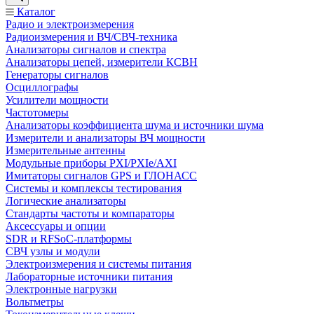
Каталог
Радио и электроизмерения
Радиоизмерения и ВЧ/СВЧ-техника
Анализаторы сигналов и спектра
Анализаторы цепей, измерители КСВН
Генераторы сигналов
Осциллографы
Усилители мощности
Частотомеры
Анализаторы коэффициента шума и источники шума
Измерители и анализаторы ВЧ мощности
Измерительные антенны
Модульные приборы PXI/PXIe/AXI
Имитаторы сигналов GPS и ГЛОНАСС
Системы и комплексы тестирования
Логические анализаторы
Стандарты частоты и компараторы
Аксессуары и опции
SDR и RFSoC‑платформы
СВЧ узлы и модули
Электроизмерения и системы питания
Лабораторные источники питания
Электронные нагрузки
Вольтметры