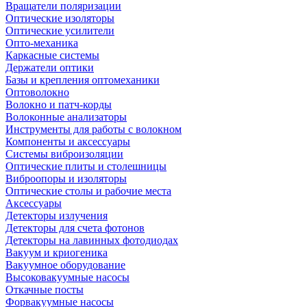
Вращатели поляризации
Оптические изоляторы
Оптические усилители
Опто-механика
Каркасные системы
Держатели оптики
Базы и крепления оптомеханики
Оптоволокно
Волокно и патч-корды
Волоконные анализаторы
Инструменты для работы с волокном
Компоненты и аксессуары
Системы виброизоляции
Оптические плиты и столешницы
Виброопоры и изоляторы
Оптические столы и рабочие места
Аксессуары
Детекторы излучения
Детекторы для счета фотонов
Детекторы на лавинных фотодиодах
Вакуум и криогеника
Вакуумное оборудование
Высоковакуумные насосы
Откачные посты
Форвакуумные насосы