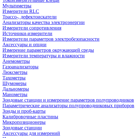
Токоизмерительные клещи
Мультиметры
Измерители RLC
Трассо-, дефектоискатели
Анализаторы качества электроэнергии
Измерители сопротивления
Источники-измерители
Измерители параметров электробезопасности
Аксессуары и опции
Измерение параметров окружающей среды
Измерители температуры и влажности
Анемометры
Газоанализаторы
Люксметры
Тахометры
Шумомеры
Дальномеры
Манометры
Зондовые станции и измерение параметров полупроводников
Параметрические анализаторы полупроводниковых приборов
Зонды и проб-карты
Калибровочные пластины
Микропозиционеры
Зондовые станции
Аксессуары для измерений