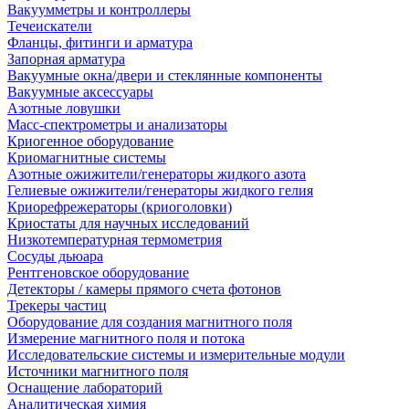
Вакуумметры и контроллеры
Течеискатели
Фланцы, фитинги и арматура
Запорная арматура
Вакуумные окна/двери и стеклянные компоненты
Вакуумные аксессуары
Азотные ловушки
Масс-спектрометры и анализаторы
Криогенное оборудование
Криомагнитные системы
Азотные ожижители/генераторы жидкого азота
Гелиевые ожижители/генераторы жидкого гелия
Криорефрежераторы (криоголовки)
Криостаты для научных исследований
Низкотемпературная термометрия
Сосуды дьюара
Рентгеновское оборудование
Детекторы / камеры прямого счета фотонов
Трекеры частиц
Оборудование для создания магнитного поля
Измерение магнитного поля и потока
Исследовательские системы и измерительные модули
Источники магнитного поля
Оснащение лабораторий
Аналитическая химия