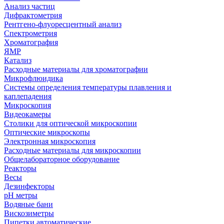
Анализ частиц
Дифрактометрия
Рентгено-флуоресцентный анализ
Спектрометрия
Хроматография
ЯМР
Катализ
Расходные материалы для хроматографии
Микрофлюидика
Системы определения температуры плавления и
каплепадения
Микроскопия
Видеокамеры
Столики для оптической микроскопии
Оптические микроскопы
Электронная микроскопия
Расходные материалы для микроскопии
Общелабораторное оборудование
Реакторы
Весы
Дезинфекторы
рН метры
Водяные бани
Вискозиметры
Пипетки автоматические