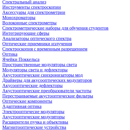
Спектральный анализ
Инструменты спектроскопии
Аксессуары для спектрометрии
Монохроматоры
Волоконные спектрометры
Спектрометрические наборы для обучения студентов
Интегрирующие сферы
Анализаторы оптического спектра
Оптические приемники излучения
Спектроскопия с временным разрешением
Оптика
Ячейки Поккельса
Пространственные модуляторы света
Модуляторы света и дефлекторы
Акустооптические синхронизаторы мод
Драйверы для акусооптических модуляторов
Акусооптические дефлекторы
Акустооптические преобразователи частоты
Перестраиваемые акустооптические фильтры
Оптические компоненты
Адаптивная оптика
Электрооптичесие модуляторы
Акустооптические модуляторы
Расширители пучка и объективы
Магнитооптические устройства