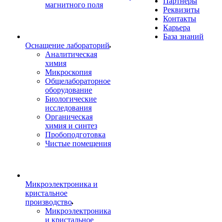
Партнеры
магнитного поля
Реквизиты
Контакты
Карьера
База знаний
Оснащение лабораторий
Аналитическая
химия
Микроскопия
Общелабораторное
оборудование
Биологические
исследования
Органическая
химия и синтез
Пробоподготовка
Чистые помещения
Микроэлектроника и
кристальное
производство
Микроэлектроника
и кристальное