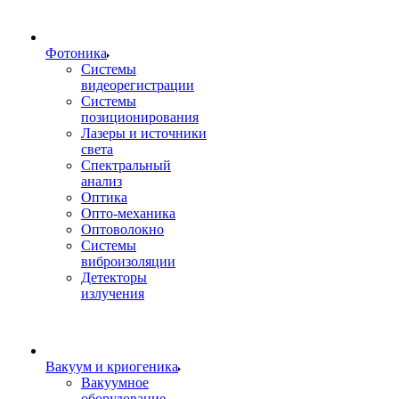
Фотоника
Cистемы
видеорегистрации
Системы
позиционирования
Лазеры и источники
света
Спектральный
анализ
Оптика
Опто-механика
Оптоволокно
Системы
виброизоляции
Детекторы
излучения
Вакуум и криогеника
Вакуумное
оборудование