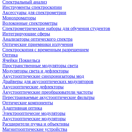
Спектральный анализ
Инструменты спектроскопии
Аксессуары для спектрометрии
Монохроматоры
Волоконные спектрометры
Спектрометрические наборы для обучения студентов
Интегрирующие сферы
Анализаторы оптического спектра
Оптические приемники излучения
Спектроскопия с временным разрешением
Оптика
Ячейки Поккельса
Пространственные модуляторы света
Модуляторы света и дефлекторы
Акустооптические синхронизаторы мод
Драйверы для акусооптических модуляторов
Акусооптические дефлекторы
Акустооптические преобразователи частоты
Перестраиваемые акустооптические фильтры
Оптические компоненты
Адаптивная оптика
Электрооптичесие модуляторы
Акустооптические модуляторы
Расширители пучка и объективы
Магнитооптические устройства