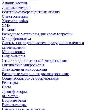
Анализ частиц
Дифрактометрия
Рентгено-флуоресцентный анализ
Спектрометрия
Хроматография
ЯМР
Катализ
Расходные материалы для хроматографии
Микрофлюидика
Системы определения температуры плавления и
каплепадения
Микроскопия
Видеокамеры
Столики для оптической микроскопии
Оптические микроскопы
Электронная микроскопия
Расходные материалы для микроскопии
Общелабораторное оборудование
Реакторы
Весы
Дезинфекторы
рН метры
Водяные бани
Вискозиметры
Пипетки автоматические