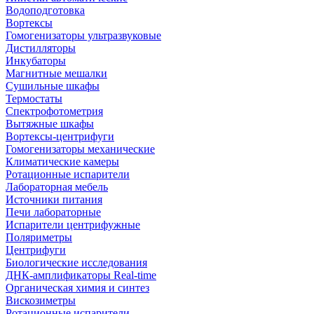
Водоподготовка
Вортексы
Гомогенизаторы ультразвуковые
Дистилляторы
Инкубаторы
Магнитные мешалки
Сушильные шкафы
Термостаты
Спектрофотометрия
Вытяжные шкафы
Вортексы-центрифуги
Гомогенизаторы механические
Климатические камеры
Ротационные испарители
Лабораторная мебель
Источники питания
Печи лабораторные
Испарители центрифужные
Поляриметры
Центрифуги
Биологические исследования
ДНК-амплификаторы Real-time
Органическая химия и синтез
Вискозиметры
Ротационные испарители