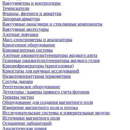
Вакуумметры и контроллеры
Течеискатели
Фланцы, фитинги и арматура
Запорная арматура
Вакуумные окна/двери и стеклянные компоненты
Вакуумные аксессуары
Азотные ловушки
Масс-спектрометры и анализаторы
Криогенное оборудование
Криомагнитные системы
Азотные ожижители/генераторы жидкого азота
Гелиевые ожижители/генераторы жидкого гелия
Криорефрежераторы (криоголовки)
Криостаты для научных исследований
Низкотемпературная термометрия
Сосуды дьюара
Рентгеновское оборудование
Детекторы / камеры прямого счета фотонов
Трекеры частиц
Оборудование для создания магнитного поля
Измерение магнитного поля и потока
Исследовательские системы и измерительные модули
Источники магнитного поля
Оснащение лабораторий
Аналитическая химия