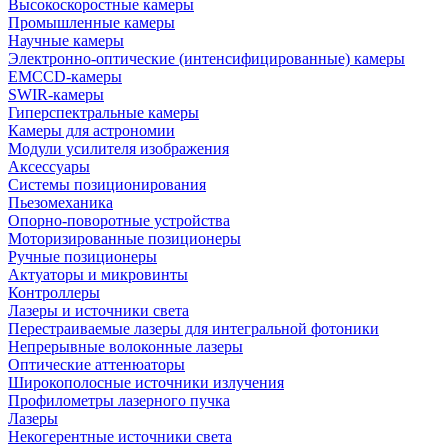
Высокоскоростные камеры
Промышленные камеры
Научные камеры
Электронно-оптические (интенсифицированные) камеры
EMCCD-камеры
SWIR-камеры
Гиперспектральные камеры
Камеры для астрономии
Модули усилителя изображения
Аксессуары
Системы позиционирования
Пьезомеханика
Опорно-поворотные устройства
Моторизированные позиционеры
Ручные позиционеры
Актуаторы и микровинты
Контроллеры
Лазеры и источники света
Перестраиваемые лазеры для интегральной фотоники
Непрерывные волоконные лазеры
Оптические аттенюаторы
Широкополосные источники излучения
Профилометры лазерного пучка
Лазеры
Некогерентные источники света