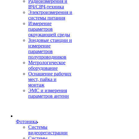
Радиоизмерения и
ВЧ/СВЧ-техника
Электроизмерения и
системы питания
Измерение
параметров
окружающей среды
Зондовые станции и
измерение
параметров
полупроводников
Метрологическое
оборудование
Оснащение рабочих
мест, пайка и
монтаж
ЭМС и измерения
параметров антенн
Фотоника
Cистемы
видеорегистрации
Системы