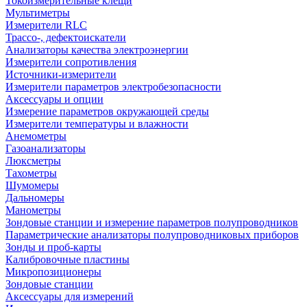
Токоизмерительные клещи
Мультиметры
Измерители RLC
Трассо-, дефектоискатели
Анализаторы качества электроэнергии
Измерители сопротивления
Источники-измерители
Измерители параметров электробезопасности
Аксессуары и опции
Измерение параметров окружающей среды
Измерители температуры и влажности
Анемометры
Газоанализаторы
Люксметры
Тахометры
Шумомеры
Дальномеры
Манометры
Зондовые станции и измерение параметров полупроводников
Параметрические анализаторы полупроводниковых приборов
Зонды и проб-карты
Калибровочные пластины
Микропозиционеры
Зондовые станции
Аксессуары для измерений