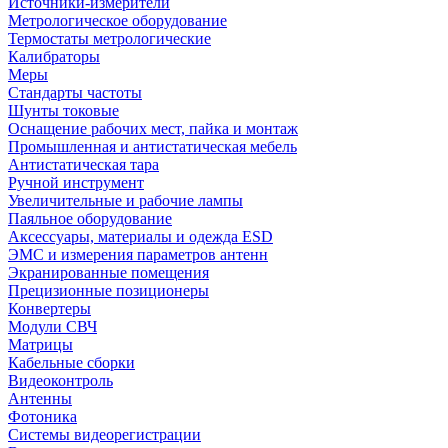
Источники-измерители
Метрологическое оборудование
Термостаты метрологические
Калибраторы
Меры
Стандарты частоты
Шунты токовые
Оснащение рабочих мест, пайка и монтаж
Промышленная и антистатическая мебель
Антистатическая тара
Ручной инструмент
Увеличительные и рабочие лампы
Паяльное оборудование
Аксессуары, материалы и одежда ESD
ЭМС и измерения параметров антенн
Экранированные помещения
Прецизионные позиционеры
Конвертеры
Модули СВЧ
Матрицы
Кабельные сборки
Видеоконтроль
Антенны
Фотоника
Cистемы видеорегистрации