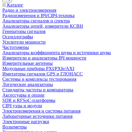
Каталог
Радио и электроизмерения
Радиоизмерения и ВЧ/СВЧ-техника
Анализаторы сигналов и спектра
Анализаторы цепей, измерители КСВН
Генераторы сигналов
Осциллографы
Усилители мощности
Частотомеры
Анализаторы коэффициента шума и источники шума
Измерители и анализаторы ВЧ мощности
Измерительные антенны
Модульные приборы PXI/PXIe/AXI
Имитаторы сигналов GPS и ГЛОНАСС
Системы и комплексы тестирования
Логические анализаторы
Стандарты частоты и компараторы
Аксессуары и опции
SDR и RFSoC‑платформы
СВЧ узлы и модули
Электроизмерения и системы питания
Лабораторные источники питания
Электронные нагрузки
Вольтметры