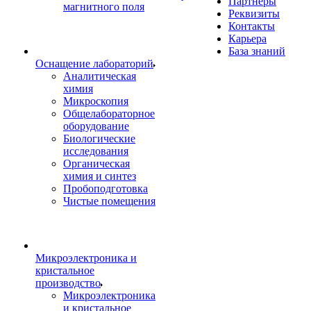
Партнеры
магнитного поля
Реквизиты
Контакты
Карьера
База знаний
Оснащение лабораторий
Аналитическая
химия
Микроскопия
Общелабораторное
оборудование
Биологические
исследования
Органическая
химия и синтез
Пробоподготовка
Чистые помещения
Микроэлектроника и
кристальное
производство
Микроэлектроника
и кристальное