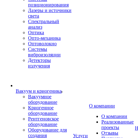
позиционирования
Лазеры и источники
света
Спектральный
анализ
Оптика
Опто-механика
Оптоволокно
Системы
виброизоляции
Детекторы
излучения
Вакуум и криогеника
Вакуумное
оборудование
О компании
Криогенное
оборудование
О компании
Рентгеновское
Реализованные
оборудование
проекты
Н
Оборудование для
Отзывы
создания
Услуги