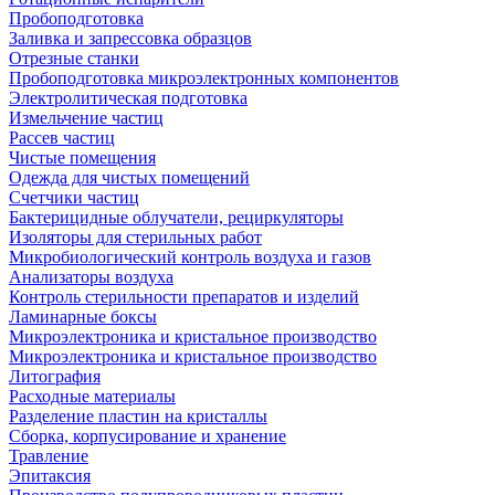
Пробоподготовка
Заливка и запрессовка образцов
Отрезные станки
Пробоподготовка микроэлектронных компонентов
Электролитическая подготовка
Измельчение частиц
Рассев частиц
Чистые помещения
Одежда для чистых помещений
Счетчики частиц
Бактерицидные облучатели, рециркуляторы
Изоляторы для стерильных работ
Микробиологический контроль воздуха и газов
Анализаторы воздуха
Контроль стерильности препаратов и изделий
Ламинарные боксы
Микроэлектроника и кристальное производство
Микроэлектроника и кристальное производство
Литография
Расходные материалы
Разделение пластин на кристаллы
Сборка, корпусирование и хранение
Травление
Эпитаксия