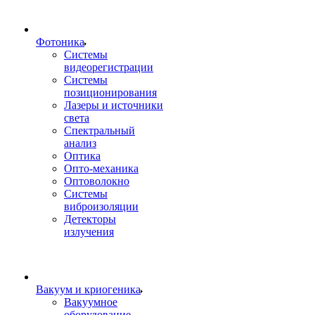
Фотоника
Cистемы
видеорегистрации
Системы
позиционирования
Лазеры и источники
света
Спектральный
анализ
Оптика
Опто-механика
Оптоволокно
Системы
виброизоляции
Детекторы
излучения
Вакуум и криогеника
Вакуумное
оборудование