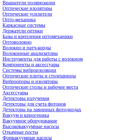
Вращатели поляризации
Оптические изоляторы
Оптические усилители
Опто-механика
Каркасные системы
Держатели оптики
Базы и крепления оптомеханики
Оптоволокно
Волокно и патч-корды
Волоконные анализаторы
Инструменты для работы с волокном
Компоненты и аксессуары
Системы виброизоляции
Оптические плиты и столешницы
Виброопоры и изоляторы
Оптические столы и рабочие места
Аксессуары
Детекторы излучения
Детекторы для счета фотонов
Детекторы на лавинных фотодиодах
Вакуум и криогеника
Вакуумное оборудование
Высоковакуумные насосы
Откачные посты
Форвакуумные насосы