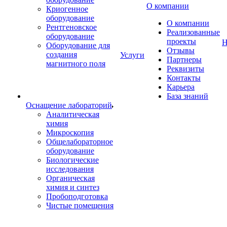
О компании
Криогенное
оборудование
О компании
Рентгеновское
Реализованные
оборудование
проекты
Н
Оборудование для
Отзывы
создания
Услуги
Партнеры
магнитного поля
Реквизиты
Контакты
Карьера
База знаний
Оснащение лабораторий
Аналитическая
химия
Микроскопия
Общелабораторное
оборудование
Биологические
исследования
Органическая
химия и синтез
Пробоподготовка
Чистые помещения