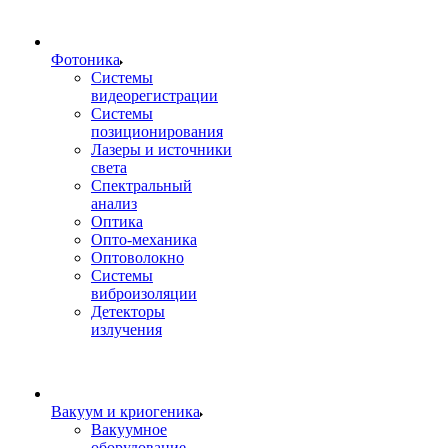
Фотоника
Cистемы
видеорегистрации
Системы
позиционирования
Лазеры и источники
света
Спектральный
анализ
Оптика
Опто-механика
Оптоволокно
Системы
виброизоляции
Детекторы
излучения
Вакуум и криогеника
Вакуумное
оборудование