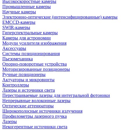
Высокоскоростные камеры
Промышленные камеры
Научные камеры
Электронно-оптические (интенсифицированные) камеры
EMCCD-камеры
SWIR-камеры
Гиперспектральные камеры
Камеры для астрономии
Модули усилителя изображения
Аксессуары
Системы позиционирования
Пьезомеханика
Опорно-поворотные устройства
Моторизированные позиционеры
Ручные позиционеры
Актуаторы и микровинты
Контроллеры
Лазеры и источники света
Перестраиваемые лазеры для интегральной фотоники
Непрерывные волоконные лазеры
Оптические аттенюаторы
Широкополосные источники излучения
Профилометры лазерного пучка
Лазеры
Некогерентные источники света