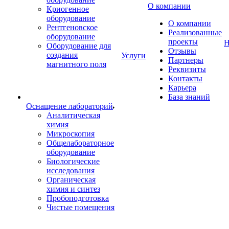
О компании
Криогенное
оборудование
О компании
Рентгеновское
Реализованные
оборудование
проекты
Н
Оборудование для
Отзывы
создания
Услуги
Партнеры
магнитного поля
Реквизиты
Контакты
Карьера
База знаний
Оснащение лабораторий
Аналитическая
химия
Микроскопия
Общелабораторное
оборудование
Биологические
исследования
Органическая
химия и синтез
Пробоподготовка
Чистые помещения