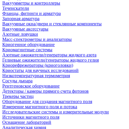
Вакуумметры и контроллеры
Течеискатели
Фланцы, фитинги и арматура
Запорная арматура
Вакуумные окна/двери и стеклянные компоненты
Вакуумные аксессуары
Азотные ловушки
Масс-спектрометры и анализаторы
Криогенное оборудование
Криомагнитные системы
Азотные ожижители/генераторы жидкого азота
Гелиевые ожижители/генераторы жидкого гелия
Криорефрежераторы (криоголовки)
Криостаты для научных исследований
Низкотемпературная термометрия
Сосуды дьюара
Рентгеновское оборудование
Детекторы / камеры прямого счета фотонов
Трекеры частиц
Оборудование для создания магнитного поля
Измерение магнитного поля и потока
Исследовательские системы и измерительные модули
Источники магнитного поля
Оснащение лабораторий
Аналитическая химия