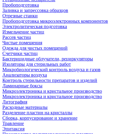
Пробоподготовка
Заливка и запрессовка образцов
Отрезные станки
Пробоподготовка микроэлектронных компонентов
Электролитическая подготовка
Измельчение частиц
Рассев частиц
Чистые помещения
Одежда для чистых помещений
Счетчики частиц
Бактерицидные облучатели, рециркуляторы
Изоляторы для стерильных работ
Микробиологический контроль воздуха и газов
Анализаторы воздуха
Контроль стерильности препаратов и изделий
Ламинарные боксы
Микроэлектроника и кристальное производство
Микроэлектроника и кристальное производство
Литография
Расходные материалы
Разделение пластин на кристаллы
Сборка, корпусирование и хранение
Травление
Эпитаксия