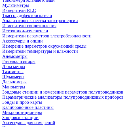
Токоизмерительные клещи
Мультиметры
Измерители RLC
Трассо-, дефектоискатели
Анализаторы качества электроэнергии
Измерители сопротивления
Источники-измерители
Измерители параметров электробезопасности
Аксессуары и опции
Измерение параметров окружающей среды
Измерители температуры и влажности
Анемометры
Газоанализаторы
Люксметры
Тахометры
Шумомеры
Дальномеры
Манометры
Зондовые станции и измерение параметров полупроводников
Параметрические анализаторы полупроводниковых приборов
Зонды и проб-карты
Калибровочные пластины
Микропозиционеры
Зондовые станции
Аксессуары для измерений