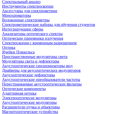
Спектральный анализ
Инструменты спектроскопии
Аксессуары для спектрометрии
Монохроматоры
Волоконные спектрометры
Спектрометрические наборы для обучения студентов
Интегрирующие сферы
Анализаторы оптического спектра
Оптические приемники излучения
Спектроскопия с временным разрешением
Оптика
Ячейки Поккельса
Пространственные модуляторы света
Модуляторы света и дефлекторы
Акустооптические синхронизаторы мод
Драйверы для акусооптических модуляторов
Акусооптические дефлекторы
Акустооптические преобразователи частоты
Перестраиваемые акустооптические фильтры
Оптические компоненты
Адаптивная оптика
Электрооптичесие модуляторы
Акустооптические модуляторы
Расширители пучка и объективы
Магнитооптические устройства