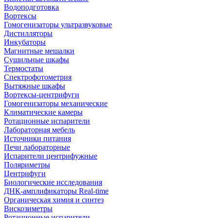
Водоподготовка
Вортексы
Гомогенизаторы ультразвуковые
Дистилляторы
Инкубаторы
Магнитные мешалки
Сушильные шкафы
Термостаты
Спектрофотометрия
Вытяжные шкафы
Вортексы-центрифуги
Гомогенизаторы механические
Климатические камеры
Ротационные испарители
Лабораторная мебель
Источники питания
Печи лабораторные
Испарители центрифужные
Поляриметры
Центрифуги
Биологические исследования
ДНК-амплификаторы Real-time
Органическая химия и синтез
Вискозиметры
Ротационные испарители