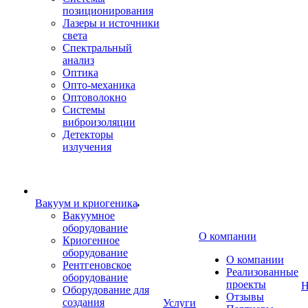
позиционирования
Лазеры и источники
света
Спектральный
анализ
Оптика
Опто-механика
Оптоволокно
Системы
виброизоляции
Детекторы
излучения
Вакуум и криогеника
Вакуумное
оборудование
О компании
Криогенное
оборудование
О компании
Рентгеновское
Реализованные
оборудование
проекты
Н
Оборудование для
Отзывы
создания
Услуги