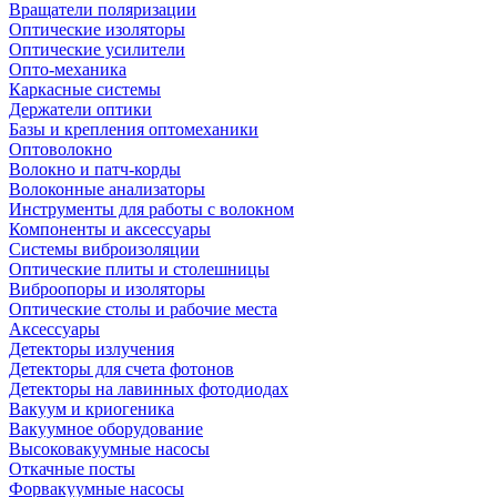
Вращатели поляризации
Оптические изоляторы
Оптические усилители
Опто-механика
Каркасные системы
Держатели оптики
Базы и крепления оптомеханики
Оптоволокно
Волокно и патч-корды
Волоконные анализаторы
Инструменты для работы с волокном
Компоненты и аксессуары
Системы виброизоляции
Оптические плиты и столешницы
Виброопоры и изоляторы
Оптические столы и рабочие места
Аксессуары
Детекторы излучения
Детекторы для счета фотонов
Детекторы на лавинных фотодиодах
Вакуум и криогеника
Вакуумное оборудование
Высоковакуумные насосы
Откачные посты
Форвакуумные насосы