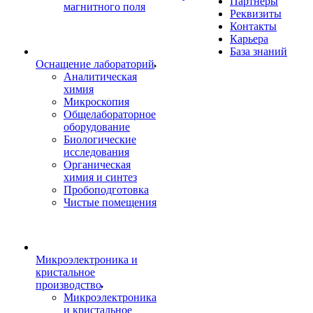
Партнеры
магнитного поля
Реквизиты
Контакты
Карьера
База знаний
Оснащение лабораторий
Аналитическая
химия
Микроскопия
Общелабораторное
оборудование
Биологические
исследования
Органическая
химия и синтез
Пробоподготовка
Чистые помещения
Микроэлектроника и
кристальное
производство
Микроэлектроника
и кристальное