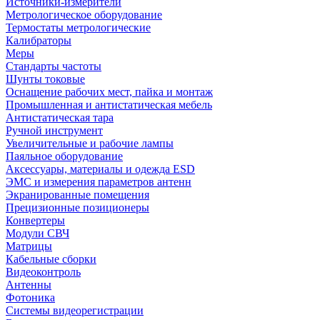
Источники-измерители
Метрологическое оборудование
Термостаты метрологические
Калибраторы
Меры
Стандарты частоты
Шунты токовые
Оснащение рабочих мест, пайка и монтаж
Промышленная и антистатическая мебель
Антистатическая тара
Ручной инструмент
Увеличительные и рабочие лампы
Паяльное оборудование
Аксессуары, материалы и одежда ESD
ЭМС и измерения параметров антенн
Экранированные помещения
Прецизионные позиционеры
Конвертеры
Модули СВЧ
Матрицы
Кабельные сборки
Видеоконтроль
Антенны
Фотоника
Cистемы видеорегистрации