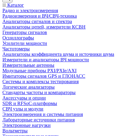
Каталог
Радио и электроизмерения
Радиоизмерения и ВЧ/СВЧ-техника
Анализаторы сигналов и спектра
Анализаторы цепей, измерители КСВН
Генераторы сигналов
Осциллографы
Усилители мощности
Частотомеры
Анализаторы коэффициента шума и источники шума
Измерители и анализаторы ВЧ мощности
Измерительные антенны
Модульные приборы PXI/PXIe/AXI
Имитаторы сигналов GPS и ГЛОНАСС
Системы и комплексы тестирования
Логические анализаторы
Стандарты частоты и компараторы
Аксессуары и опции
SDR и RFSoC‑платформы
СВЧ узлы и модули
Электроизмерения и системы питания
Лабораторные источники питания
Электронные нагрузки
Вольтметры