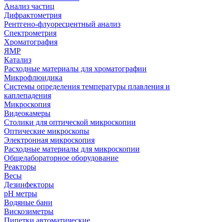
Анализ частиц
Дифрактометрия
Рентгено-флуоресцентный анализ
Спектрометрия
Хроматография
ЯМР
Катализ
Расходные материалы для хроматографии
Микрофлюидика
Системы определения температуры плавления и
каплепадения
Микроскопия
Видеокамеры
Столики для оптической микроскопии
Оптические микроскопы
Электронная микроскопия
Расходные материалы для микроскопии
Общелабораторное оборудование
Реакторы
Весы
Дезинфекторы
рН метры
Водяные бани
Вискозиметры
Пипетки автоматические