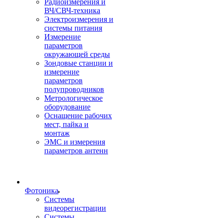
Радиоизмерения и
ВЧ/СВЧ-техника
Электроизмерения и
системы питания
Измерение
параметров
окружающей среды
Зондовые станции и
измерение
параметров
полупроводников
Метрологическое
оборудование
Оснащение рабочих
мест, пайка и
монтаж
ЭМС и измерения
параметров антенн
Фотоника
Cистемы
видеорегистрации
Системы