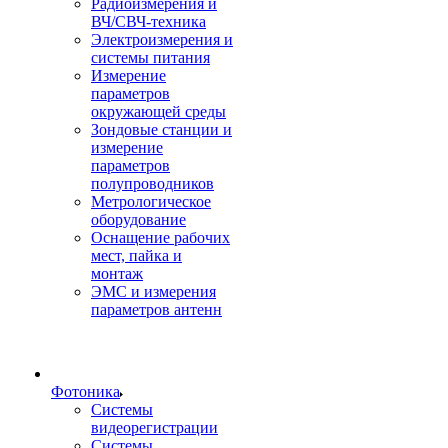
Радиоизмерения и
ВЧ/СВЧ-техника
Электроизмерения и
системы питания
Измерение
параметров
окружающей среды
Зондовые станции и
измерение
параметров
полупроводников
Метрологическое
оборудование
Оснащение рабочих
мест, пайка и
монтаж
ЭМС и измерения
параметров антенн
Фотоника
Cистемы
видеорегистрации
Системы