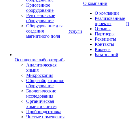
О компании
Криогенное
оборудование
О компании
Рентгеновское
Реализованные
оборудование
проекты
Н
Оборудование для
Отзывы
создания
Услуги
Партнеры
магнитного поля
Реквизиты
Контакты
Карьера
База знаний
Оснащение лабораторий
Аналитическая
химия
Микроскопия
Общелабораторное
оборудование
Биологические
исследования
Органическая
химия и синтез
Пробоподготовка
Чистые помещения