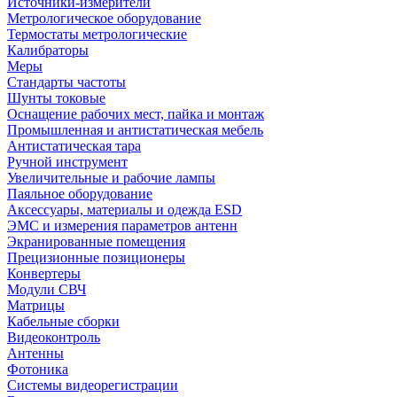
Источники-измерители
Метрологическое оборудование
Термостаты метрологические
Калибраторы
Меры
Стандарты частоты
Шунты токовые
Оснащение рабочих мест, пайка и монтаж
Промышленная и антистатическая мебель
Антистатическая тара
Ручной инструмент
Увеличительные и рабочие лампы
Паяльное оборудование
Аксессуары, материалы и одежда ESD
ЭМС и измерения параметров антенн
Экранированные помещения
Прецизионные позиционеры
Конвертеры
Модули СВЧ
Матрицы
Кабельные сборки
Видеоконтроль
Антенны
Фотоника
Cистемы видеорегистрации