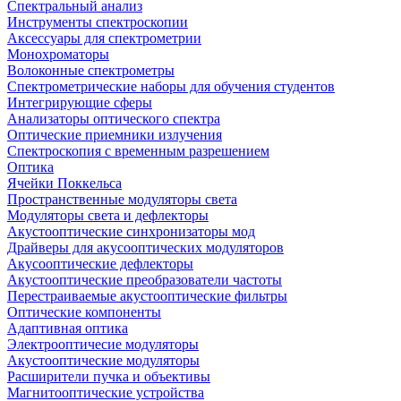
Спектральный анализ
Инструменты спектроскопии
Аксессуары для спектрометрии
Монохроматоры
Волоконные спектрометры
Спектрометрические наборы для обучения студентов
Интегрирующие сферы
Анализаторы оптического спектра
Оптические приемники излучения
Спектроскопия с временным разрешением
Оптика
Ячейки Поккельса
Пространственные модуляторы света
Модуляторы света и дефлекторы
Акустооптические синхронизаторы мод
Драйверы для акусооптических модуляторов
Акусооптические дефлекторы
Акустооптические преобразователи частоты
Перестраиваемые акустооптические фильтры
Оптические компоненты
Адаптивная оптика
Электрооптичесие модуляторы
Акустооптические модуляторы
Расширители пучка и объективы
Магнитооптические устройства