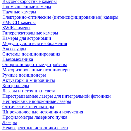
Высокоскоростные камеры
Промышленные камеры
Научные камеры
Электронно-оптические (интенсифицированные) камеры
EMCCD-камеры
SWIR-камеры
Гиперспектральные камеры
Камеры для астрономии
Модули усилителя изображения
Аксессуары
Системы позиционирования
Пьезомеханика
Опорно-поворотные устройства
Моторизированные позиционеры
Ручные позиционеры
Актуаторы и микровинты
Контроллеры
Лазеры и источники света
Перестраиваемые лазеры для интегральной фотоники
Непрерывные волоконные лазеры
Оптические аттенюаторы
Широкополосные источники излучения
Профилометры лазерного пучка
Лазеры
Некогерентные источники света