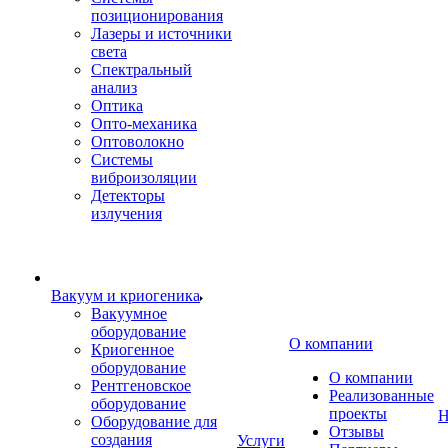
позиционирования
Лазеры и источники
света
Спектральный
анализ
Оптика
Опто-механика
Оптоволокно
Системы
виброизоляции
Детекторы
излучения
Вакуум и криогеника
Вакуумное
оборудование
О компании
Криогенное
оборудование
О компании
Рентгеновское
Реализованные
оборудование
проекты
Н
Оборудование для
Отзывы
создания
Услуги