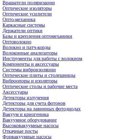
Вращатели поляризации
Оптические изоляторы
Оптические усилители
Опто-механика
Каркасные системы
Держатели оптики
Базы и крепления оптомеханики
Оптоволокно
Волокно и патч-корды
Волоконные анализаторы
Инструменты для работы с волокном
Компоненты и аксессуары
Системы виброизоляции
Оптические плиты и столешницы
Виброопоры и изоляторы
Оптические столы и рабочие места
Аксессуары
Детекторы излучения
Детекторы для счета фотонов
Детекторы на лавинных фотодиодах
Вакуум и криогеника
Вакуумное оборудование
Высоковакуумные насосы
Откачные посты
Форвакуумные насосы