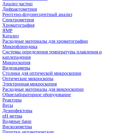
Анализ частиц
Дифрактометрия
Рентгено-флуоресцентный анализ
Спектрометрия
Хроматография
ЯМР
Катализ
Расходные материалы для хроматографии
Микрофлюидика
Системы определения температуры плавления и
каплепадения
Микроскопия
Видеокамеры
Столики для оптической микроскопии
Оптические микроскопы
Электронная микроскопия
Расходные материалы для микроскопии
Общелабораторное оборудование
Реакторы
Весы
Дезинфекторы
рН метры
Водяные бани
Вискозиметры
Пипетки автоматические