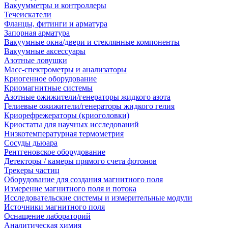
Вакуумметры и контроллеры
Течеискатели
Фланцы, фитинги и арматура
Запорная арматура
Вакуумные окна/двери и стеклянные компоненты
Вакуумные аксессуары
Азотные ловушки
Масс-спектрометры и анализаторы
Криогенное оборудование
Криомагнитные системы
Азотные ожижители/генераторы жидкого азота
Гелиевые ожижители/генераторы жидкого гелия
Криорефрежераторы (криоголовки)
Криостаты для научных исследований
Низкотемпературная термометрия
Сосуды дьюара
Рентгеновское оборудование
Детекторы / камеры прямого счета фотонов
Трекеры частиц
Оборудование для создания магнитного поля
Измерение магнитного поля и потока
Исследовательские системы и измерительные модули
Источники магнитного поля
Оснащение лабораторий
Аналитическая химия