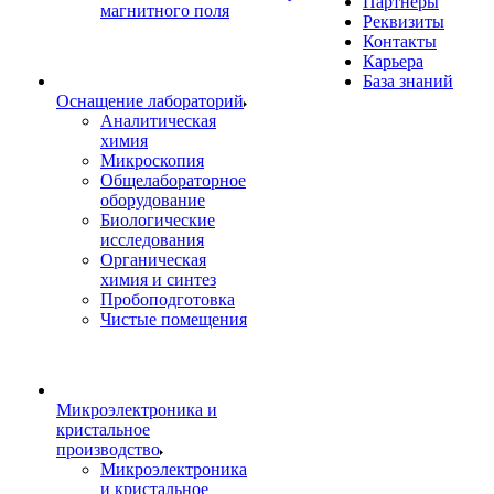
Партнеры
магнитного поля
Реквизиты
Контакты
Карьера
База знаний
Оснащение лабораторий
Аналитическая
химия
Микроскопия
Общелабораторное
оборудование
Биологические
исследования
Органическая
химия и синтез
Пробоподготовка
Чистые помещения
Микроэлектроника и
кристальное
производство
Микроэлектроника
и кристальное