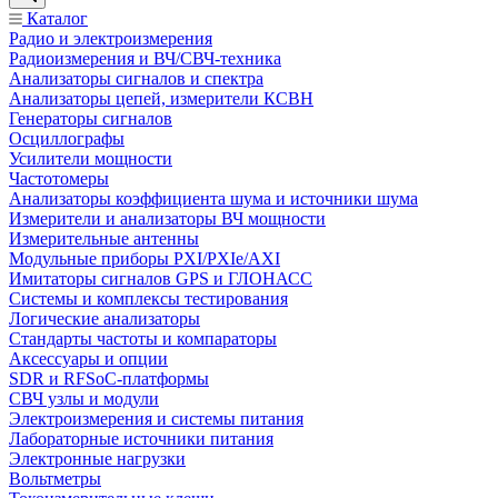
Каталог
Радио и электроизмерения
Радиоизмерения и ВЧ/СВЧ-техника
Анализаторы сигналов и спектра
Анализаторы цепей, измерители КСВН
Генераторы сигналов
Осциллографы
Усилители мощности
Частотомеры
Анализаторы коэффициента шума и источники шума
Измерители и анализаторы ВЧ мощности
Измерительные антенны
Модульные приборы PXI/PXIe/AXI
Имитаторы сигналов GPS и ГЛОНАСС
Системы и комплексы тестирования
Логические анализаторы
Стандарты частоты и компараторы
Аксессуары и опции
SDR и RFSoC‑платформы
СВЧ узлы и модули
Электроизмерения и системы питания
Лабораторные источники питания
Электронные нагрузки
Вольтметры