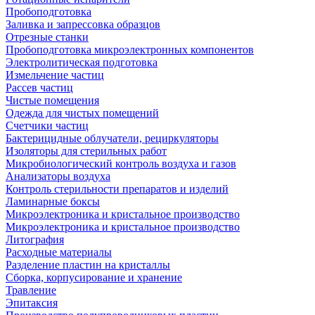
Пробоподготовка
Заливка и запрессовка образцов
Отрезные станки
Пробоподготовка микроэлектронных компонентов
Электролитическая подготовка
Измельчение частиц
Рассев частиц
Чистые помещения
Одежда для чистых помещений
Счетчики частиц
Бактерицидные облучатели, рециркуляторы
Изоляторы для стерильных работ
Микробиологический контроль воздуха и газов
Анализаторы воздуха
Контроль стерильности препаратов и изделий
Ламинарные боксы
Микроэлектроника и кристальное производство
Микроэлектроника и кристальное производство
Литография
Расходные материалы
Разделение пластин на кристаллы
Сборка, корпусирование и хранение
Травление
Эпитаксия