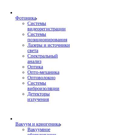
Фотоника
Cистемы
видеорегистрации
Системы
позиционирования
Лазеры и источники
света
Спектральный
анализ
Оптика
Опто-механика
Оптоволокно
Системы
виброизоляции
Детекторы
излучения
Вакуум и криогеника
Вакуумное
оборудование