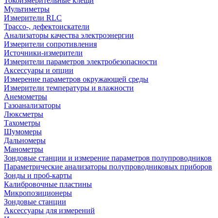
Токоизмерительные клещи
Мультиметры
Измерители RLC
Трассо-, дефектоискатели
Анализаторы качества электроэнергии
Измерители сопротивления
Источники-измерители
Измерители параметров электробезопасности
Аксессуары и опции
Измерение параметров окружающей среды
Измерители температуры и влажности
Анемометры
Газоанализаторы
Люксметры
Тахометры
Шумомеры
Дальномеры
Манометры
Зондовые станции и измерение параметров полупроводников
Параметрические анализаторы полупроводниковых приборов
Зонды и проб-карты
Калибровочные пластины
Микропозиционеры
Зондовые станции
Аксессуары для измерений