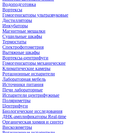
Водоподготовка
Вортексы
Гомогенизаторы ультразвуковые
Дистилляторы
Инкубаторы
Магнитные мешалки
Сушильные шкафы
Термостаты
Спектрофотометрия
Вытяжные шкафы
Вортексы-центрифуги
Гомогенизаторы механические
Климатические камеры
Ротационные испарители
Лабораторная мебель
Источники питания
Печи лабораторные
Испарители центрифужные
Поляриметры
Центрифуги
Биологические исследования
ДНК-амплификаторы Real-time
Органическая химия и синтез
Вискозиметры
Ротационные испарители