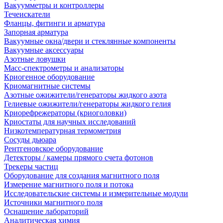
Вакуумметры и контроллеры
Течеискатели
Фланцы, фитинги и арматура
Запорная арматура
Вакуумные окна/двери и стеклянные компоненты
Вакуумные аксессуары
Азотные ловушки
Масс-спектрометры и анализаторы
Криогенное оборудование
Криомагнитные системы
Азотные ожижители/генераторы жидкого азота
Гелиевые ожижители/генераторы жидкого гелия
Криорефрежераторы (криоголовки)
Криостаты для научных исследований
Низкотемпературная термометрия
Сосуды дьюара
Рентгеновское оборудование
Детекторы / камеры прямого счета фотонов
Трекеры частиц
Оборудование для создания магнитного поля
Измерение магнитного поля и потока
Исследовательские системы и измерительные модули
Источники магнитного поля
Оснащение лабораторий
Аналитическая химия