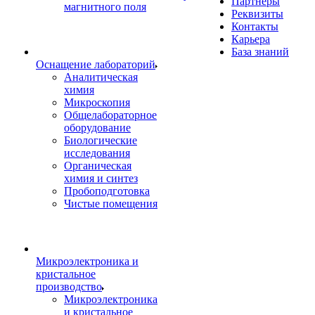
Партнеры
магнитного поля
Реквизиты
Контакты
Карьера
База знаний
Оснащение лабораторий
Аналитическая
химия
Микроскопия
Общелабораторное
оборудование
Биологические
исследования
Органическая
химия и синтез
Пробоподготовка
Чистые помещения
Микроэлектроника и
кристальное
производство
Микроэлектроника
и кристальное