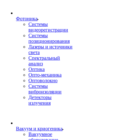
Фотоника
Cистемы
видеорегистрации
Системы
позиционирования
Лазеры и источники
света
Спектральный
анализ
Оптика
Опто-механика
Оптоволокно
Системы
виброизоляции
Детекторы
излучения
Вакуум и криогеника
Вакуумное
оборудование