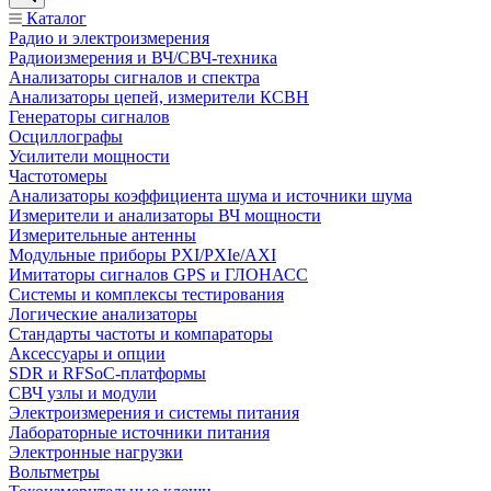
Каталог
Радио и электроизмерения
Радиоизмерения и ВЧ/СВЧ-техника
Анализаторы сигналов и спектра
Анализаторы цепей, измерители КСВН
Генераторы сигналов
Осциллографы
Усилители мощности
Частотомеры
Анализаторы коэффициента шума и источники шума
Измерители и анализаторы ВЧ мощности
Измерительные антенны
Модульные приборы PXI/PXIe/AXI
Имитаторы сигналов GPS и ГЛОНАСС
Системы и комплексы тестирования
Логические анализаторы
Стандарты частоты и компараторы
Аксессуары и опции
SDR и RFSoC‑платформы
СВЧ узлы и модули
Электроизмерения и системы питания
Лабораторные источники питания
Электронные нагрузки
Вольтметры