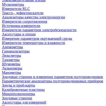
Токоизмерительные клещи
Мультиметры
Измерители RLC
Трассо-, дефектоискатели
Анализаторы качества электроэнергии
Измерители сопротивления
Источники-измерители
Измерители параметров электробезопасности
Аксессуары и опции
Измерение параметров окружающей среды
Измерители температуры и влажности
Анемометры
Газоанализаторы
Люксметры
Тахометры
Шумомеры
Дальномеры
Манометры
Зондовые станции и измерение параметров полупроводников
Параметрические анализаторы полупроводниковых приборов
Зонды и проб-карты
Калибровочные пластины
Микропозиционеры
Зондовые станции
Аксессуары для измерений