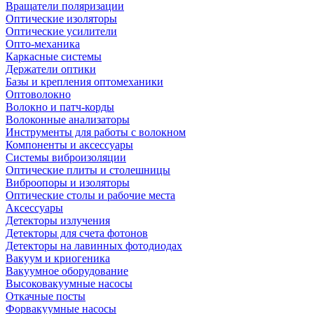
Вращатели поляризации
Оптические изоляторы
Оптические усилители
Опто-механика
Каркасные системы
Держатели оптики
Базы и крепления оптомеханики
Оптоволокно
Волокно и патч-корды
Волоконные анализаторы
Инструменты для работы с волокном
Компоненты и аксессуары
Системы виброизоляции
Оптические плиты и столешницы
Виброопоры и изоляторы
Оптические столы и рабочие места
Аксессуары
Детекторы излучения
Детекторы для счета фотонов
Детекторы на лавинных фотодиодах
Вакуум и криогеника
Вакуумное оборудование
Высоковакуумные насосы
Откачные посты
Форвакуумные насосы