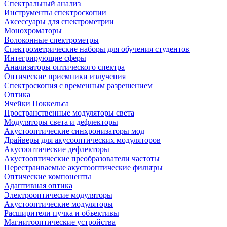
Спектральный анализ
Инструменты спектроскопии
Аксессуары для спектрометрии
Монохроматоры
Волоконные спектрометры
Спектрометрические наборы для обучения студентов
Интегрирующие сферы
Анализаторы оптического спектра
Оптические приемники излучения
Спектроскопия с временным разрешением
Оптика
Ячейки Поккельса
Пространственные модуляторы света
Модуляторы света и дефлекторы
Акустооптические синхронизаторы мод
Драйверы для акусооптических модуляторов
Акусооптические дефлекторы
Акустооптические преобразователи частоты
Перестраиваемые акустооптические фильтры
Оптические компоненты
Адаптивная оптика
Электрооптичесие модуляторы
Акустооптические модуляторы
Расширители пучка и объективы
Магнитооптические устройства