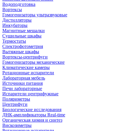
Водоподготовка
Вортексы
Гомогенизаторы ультразвуковые
Дистилляторы
Инкубаторы
Магнитные мешалки
Сушильные шкафы
Термостаты
Спектрофотометрия
Вытяжные шкафы
Вортексы-центрифуги
Гомогенизаторы механические
Климатические камеры
Ротационные испарители
Лабораторная мебель
Источники питания
Печи лабораторные
Испарители центрифужные
Поляриметры
Центрифуги
Биологические исследования
ДНК-амплификаторы Real-time
Органическая химия и синтез
Вискозиметры
Ротационные испарители