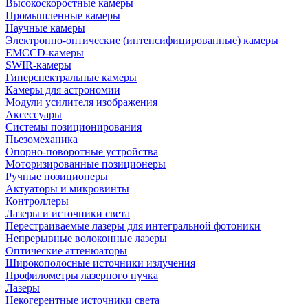
Высокоскоростные камеры
Промышленные камеры
Научные камеры
Электронно-оптические (интенсифицированные) камеры
EMCCD-камеры
SWIR-камеры
Гиперспектральные камеры
Камеры для астрономии
Модули усилителя изображения
Аксессуары
Системы позиционирования
Пьезомеханика
Опорно-поворотные устройства
Моторизированные позиционеры
Ручные позиционеры
Актуаторы и микровинты
Контроллеры
Лазеры и источники света
Перестраиваемые лазеры для интегральной фотоники
Непрерывные волоконные лазеры
Оптические аттенюаторы
Широкополосные источники излучения
Профилометры лазерного пучка
Лазеры
Некогерентные источники света