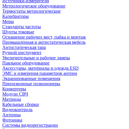
Источники-измерители
Метрологическое оборудование
Термостаты метрологические
Калибраторы
Меры
Стандарты частоты
Шунты токовые
Оснащение рабочих мест, пайка и монтаж
Промышленная и антистатическая мебель
Антистатическая тара
Ручной инструмент
Увеличительные и рабочие лампы
Паяльное оборудование
Аксессуары, материалы и одежда ESD
ЭМС и измерения параметров антенн
Экранированные помещения
Прецизионные позиционеры
Конвертеры
Модули СВЧ
Матрицы
Кабельные сборки
Видеоконтроль
Антенны
Фотоника
Cистемы видеорегистрации