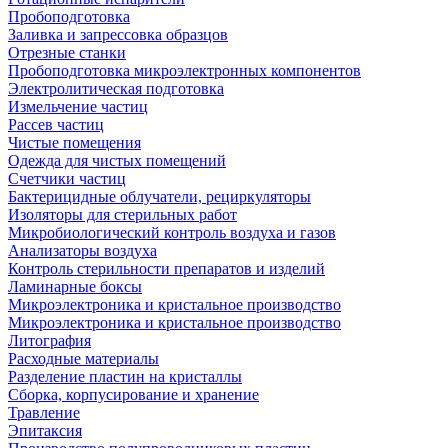
Пробоподготовка
Заливка и запрессовка образцов
Отрезные станки
Пробоподготовка микроэлектронных компонентов
Электролитическая подготовка
Измельчение частиц
Рассев частиц
Чистые помещения
Одежда для чистых помещений
Счетчики частиц
Бактерицидные облучатели, рециркуляторы
Изоляторы для стерильных работ
Микробиологический контроль воздуха и газов
Анализаторы воздуха
Контроль стерильности препаратов и изделий
Ламинарные боксы
Микроэлектроника и кристальное производство
Микроэлектроника и кристальное производство
Литография
Расходные материалы
Разделение пластин на кристаллы
Сборка, корпусирование и хранение
Травление
Эпитаксия