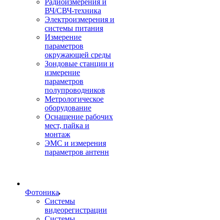
Радиоизмерения и
ВЧ/СВЧ-техника
Электроизмерения и
системы питания
Измерение
параметров
окружающей среды
Зондовые станции и
измерение
параметров
полупроводников
Метрологическое
оборудование
Оснащение рабочих
мест, пайка и
монтаж
ЭМС и измерения
параметров антенн
Фотоника
Cистемы
видеорегистрации
Системы