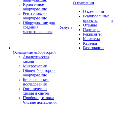
О компании
Криогенное
оборудование
О компании
Рентгеновское
Реализованные
оборудование
проекты
Н
Оборудование для
Отзывы
создания
Услуги
Партнеры
магнитного поля
Реквизиты
Контакты
Карьера
База знаний
Оснащение лабораторий
Аналитическая
химия
Микроскопия
Общелабораторное
оборудование
Биологические
исследования
Органическая
химия и синтез
Пробоподготовка
Чистые помещения