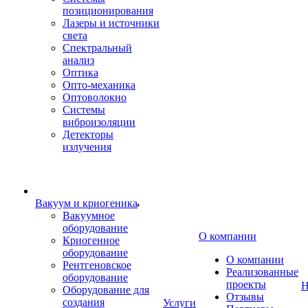
позиционирования
Лазеры и источники
света
Спектральный
анализ
Оптика
Опто-механика
Оптоволокно
Системы
виброизоляции
Детекторы
излучения
Вакуум и криогеника
Вакуумное
оборудование
О компании
Криогенное
оборудование
О компании
Рентгеновское
Реализованные
оборудование
проекты
Н
Оборудование для
Отзывы
создания
Услуги