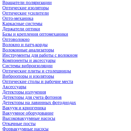
Вращатели поляризации
Оптические изоляторы
Оптические усилители
Опто-механика
Каркасные системы
Держатели оптики
Базы и крепления оптомеханики
Оптоволокно
Волокно и патч-корды
Волоконные анализаторы
Инструменты для работы с волокном
Компоненты и аксессуары
Системы виброизоляции
Оптические плиты и столешницы
Виброопоры и изоляторы
Оптические столы и рабочие места
Аксессуары
Детекторы излучения
Детекторы для счета фотонов
Детекторы на лавинных фотодиодах
Вакуум и криогеника
Вакуумное оборудование
Высоковакуумные насосы
Откачные посты
Форвакуумные насосы