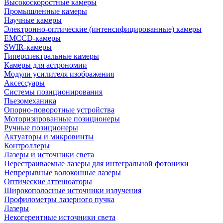
Высокоскоростные камеры
Промышленные камеры
Научные камеры
Электронно-оптические (интенсифицированные) камеры
EMCCD-камеры
SWIR-камеры
Гиперспектральные камеры
Камеры для астрономии
Модули усилителя изображения
Аксессуары
Системы позиционирования
Пьезомеханика
Опорно-поворотные устройства
Моторизированные позиционеры
Ручные позиционеры
Актуаторы и микровинты
Контроллеры
Лазеры и источники света
Перестраиваемые лазеры для интегральной фотоники
Непрерывные волоконные лазеры
Оптические аттенюаторы
Широкополосные источники излучения
Профилометры лазерного пучка
Лазеры
Некогерентные источники света