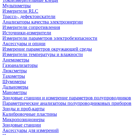
Токоизмерительные клещи
Мультиметры
Измерители RLC
Трассо-, дефектоискатели
Анализаторы качества электроэнергии
Измерители сопротивления
Источники-измерители
Измерители параметров электробезопасности
Аксессуары и опции
Измерение параметров окружающей среды
Измерители температуры и влажности
Анемометры
Газоанализаторы
Люксметры
Тахометры
Шумомеры
Дальномеры
Манометры
Зондовые станции и измерение параметров полупроводников
Параметрические анализаторы полупроводниковых приборов
Зонды и проб-карты
Калибровочные пластины
Микропозиционеры
Зондовые станции
Аксессуары для измерений