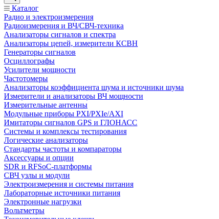
Каталог
Радио и электроизмерения
Радиоизмерения и ВЧ/СВЧ-техника
Анализаторы сигналов и спектра
Анализаторы цепей, измерители КСВН
Генераторы сигналов
Осциллографы
Усилители мощности
Частотомеры
Анализаторы коэффициента шума и источники шума
Измерители и анализаторы ВЧ мощности
Измерительные антенны
Модульные приборы PXI/PXIe/AXI
Имитаторы сигналов GPS и ГЛОНАСС
Системы и комплексы тестирования
Логические анализаторы
Стандарты частоты и компараторы
Аксессуары и опции
SDR и RFSoC‑платформы
СВЧ узлы и модули
Электроизмерения и системы питания
Лабораторные источники питания
Электронные нагрузки
Вольтметры