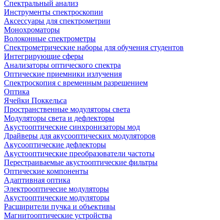
Спектральный анализ
Инструменты спектроскопии
Аксессуары для спектрометрии
Монохроматоры
Волоконные спектрометры
Спектрометрические наборы для обучения студентов
Интегрирующие сферы
Анализаторы оптического спектра
Оптические приемники излучения
Спектроскопия с временным разрешением
Оптика
Ячейки Поккельса
Пространственные модуляторы света
Модуляторы света и дефлекторы
Акустооптические синхронизаторы мод
Драйверы для акусооптических модуляторов
Акусооптические дефлекторы
Акустооптические преобразователи частоты
Перестраиваемые акустооптические фильтры
Оптические компоненты
Адаптивная оптика
Электрооптичесие модуляторы
Акустооптические модуляторы
Расширители пучка и объективы
Магнитооптические устройства