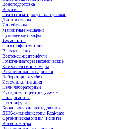
Водоподготовка
Вортексы
Гомогенизаторы ультразвуковые
Дистилляторы
Инкубаторы
Магнитные мешалки
Сушильные шкафы
Термостаты
Спектрофотометрия
Вытяжные шкафы
Вортексы-центрифуги
Гомогенизаторы механические
Климатические камеры
Ротационные испарители
Лабораторная мебель
Источники питания
Печи лабораторные
Испарители центрифужные
Поляриметры
Центрифуги
Биологические исследования
ДНК-амплификаторы Real-time
Органическая химия и синтез
Вискозиметры
Ротационные испарители