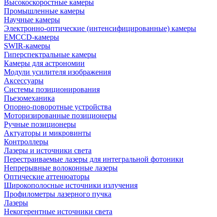
Высокоскоростные камеры
Промышленные камеры
Научные камеры
Электронно-оптические (интенсифицированные) камеры
EMCCD-камеры
SWIR-камеры
Гиперспектральные камеры
Камеры для астрономии
Модули усилителя изображения
Аксессуары
Системы позиционирования
Пьезомеханика
Опорно-поворотные устройства
Моторизированные позиционеры
Ручные позиционеры
Актуаторы и микровинты
Контроллеры
Лазеры и источники света
Перестраиваемые лазеры для интегральной фотоники
Непрерывные волоконные лазеры
Оптические аттенюаторы
Широкополосные источники излучения
Профилометры лазерного пучка
Лазеры
Некогерентные источники света