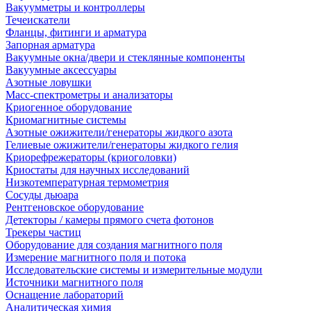
Вакуумметры и контроллеры
Течеискатели
Фланцы, фитинги и арматура
Запорная арматура
Вакуумные окна/двери и стеклянные компоненты
Вакуумные аксессуары
Азотные ловушки
Масс-спектрометры и анализаторы
Криогенное оборудование
Криомагнитные системы
Азотные ожижители/генераторы жидкого азота
Гелиевые ожижители/генераторы жидкого гелия
Криорефрежераторы (криоголовки)
Криостаты для научных исследований
Низкотемпературная термометрия
Сосуды дьюара
Рентгеновское оборудование
Детекторы / камеры прямого счета фотонов
Трекеры частиц
Оборудование для создания магнитного поля
Измерение магнитного поля и потока
Исследовательские системы и измерительные модули
Источники магнитного поля
Оснащение лабораторий
Аналитическая химия