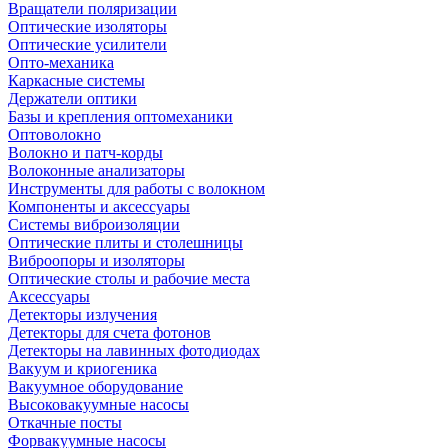
Вращатели поляризации
Оптические изоляторы
Оптические усилители
Опто-механика
Каркасные системы
Держатели оптики
Базы и крепления оптомеханики
Оптоволокно
Волокно и патч-корды
Волоконные анализаторы
Инструменты для работы с волокном
Компоненты и аксессуары
Системы виброизоляции
Оптические плиты и столешницы
Виброопоры и изоляторы
Оптические столы и рабочие места
Аксессуары
Детекторы излучения
Детекторы для счета фотонов
Детекторы на лавинных фотодиодах
Вакуум и криогеника
Вакуумное оборудование
Высоковакуумные насосы
Откачные посты
Форвакуумные насосы