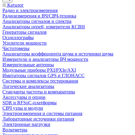
Каталог
Радио и электроизмерения
Радиоизмерения и ВЧ/СВЧ-техника
Анализаторы сигналов и спектра
Анализаторы цепей, измерители КСВН
Генераторы сигналов
Осциллографы
Усилители мощности
Частотомеры
Анализаторы коэффициента шума и источники шума
Измерители и анализаторы ВЧ мощности
Измерительные антенны
Модульные приборы PXI/PXIe/AXI
Имитаторы сигналов GPS и ГЛОНАСС
Системы и комплексы тестирования
Логические анализаторы
Стандарты частоты и компараторы
Аксессуары и опции
SDR и RFSoC‑платформы
СВЧ узлы и модули
Электроизмерения и системы питания
Лабораторные источники питания
Электронные нагрузки
Вольтметры