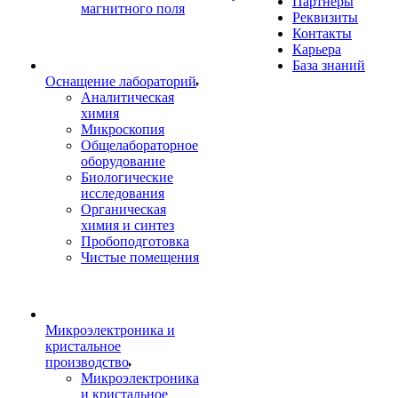
Партнеры
магнитного поля
Реквизиты
Контакты
Карьера
База знаний
Оснащение лабораторий
Аналитическая
химия
Микроскопия
Общелабораторное
оборудование
Биологические
исследования
Органическая
химия и синтез
Пробоподготовка
Чистые помещения
Микроэлектроника и
кристальное
производство
Микроэлектроника
и кристальное