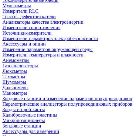
Токоизмерительные клещи
Мультиметры
Измерители RLC
Трассо-, дефектоискатели
Анализаторы качества электроэнергии
Измерители сопротивления
Источники-измерители
Измерители параметров электробезопасности
Аксессуары и опции
Измерение параметров окружающей среды
Измерители температуры и влажности
Анемометры
Газоанализаторы
Люксметры
Тахометры
Шумомеры
Дальномеры
Манометры
Зондовые станции и измерение параметров полупроводников
Параметрические анализаторы полупроводниковых приборов
Зонды и проб-карты
Калибровочные пластины
Микропозиционеры
Зондовые станции
Аксессуары для измерений