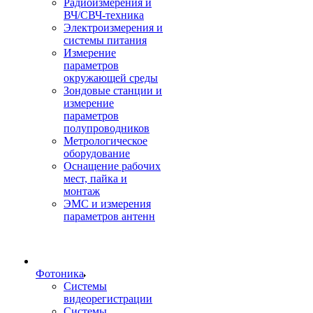
Радиоизмерения и
ВЧ/СВЧ-техника
Электроизмерения и
системы питания
Измерение
параметров
окружающей среды
Зондовые станции и
измерение
параметров
полупроводников
Метрологическое
оборудование
Оснащение рабочих
мест, пайка и
монтаж
ЭМС и измерения
параметров антенн
Фотоника
Cистемы
видеорегистрации
Системы