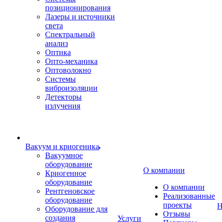
позиционирования
Лазеры и источники
света
Спектральный
анализ
Оптика
Опто-механика
Оптоволокно
Системы
виброизоляции
Детекторы
излучения
Вакуум и криогеника
Вакуумное
оборудование
О компании
Криогенное
оборудование
О компании
Рентгеновское
Реализованные
оборудование
проекты
Н
Оборудование для
Отзывы
создания
Услуги