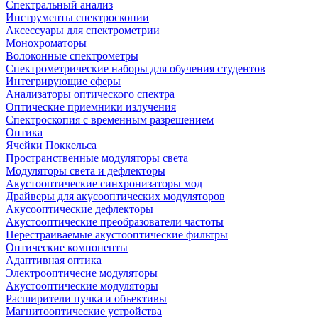
Спектральный анализ
Инструменты спектроскопии
Аксессуары для спектрометрии
Монохроматоры
Волоконные спектрометры
Спектрометрические наборы для обучения студентов
Интегрирующие сферы
Анализаторы оптического спектра
Оптические приемники излучения
Спектроскопия с временным разрешением
Оптика
Ячейки Поккельса
Пространственные модуляторы света
Модуляторы света и дефлекторы
Акустооптические синхронизаторы мод
Драйверы для акусооптических модуляторов
Акусооптические дефлекторы
Акустооптические преобразователи частоты
Перестраиваемые акустооптические фильтры
Оптические компоненты
Адаптивная оптика
Электрооптичесие модуляторы
Акустооптические модуляторы
Расширители пучка и объективы
Магнитооптические устройства