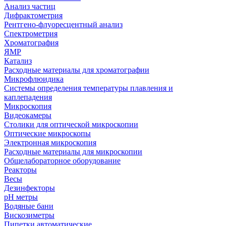
Анализ частиц
Дифрактометрия
Рентгено-флуоресцентный анализ
Спектрометрия
Хроматография
ЯМР
Катализ
Расходные материалы для хроматографии
Микрофлюидика
Системы определения температуры плавления и
каплепадения
Микроскопия
Видеокамеры
Столики для оптической микроскопии
Оптические микроскопы
Электронная микроскопия
Расходные материалы для микроскопии
Общелабораторное оборудование
Реакторы
Весы
Дезинфекторы
рН метры
Водяные бани
Вискозиметры
Пипетки автоматические