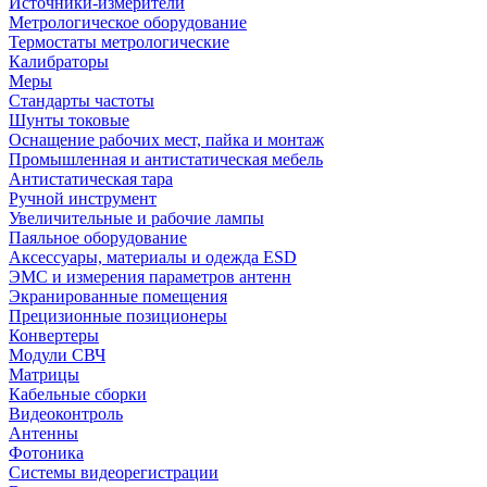
Источники-измерители
Метрологическое оборудование
Термостаты метрологические
Калибраторы
Меры
Стандарты частоты
Шунты токовые
Оснащение рабочих мест, пайка и монтаж
Промышленная и антистатическая мебель
Антистатическая тара
Ручной инструмент
Увеличительные и рабочие лампы
Паяльное оборудование
Аксессуары, материалы и одежда ESD
ЭМС и измерения параметров антенн
Экранированные помещения
Прецизионные позиционеры
Конвертеры
Модули СВЧ
Матрицы
Кабельные сборки
Видеоконтроль
Антенны
Фотоника
Cистемы видеорегистрации