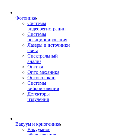
Фотоника
Cистемы
видеорегистрации
Системы
позиционирования
Лазеры и источники
света
Спектральный
анализ
Оптика
Опто-механика
Оптоволокно
Системы
виброизоляции
Детекторы
излучения
Вакуум и криогеника
Вакуумное
оборудование