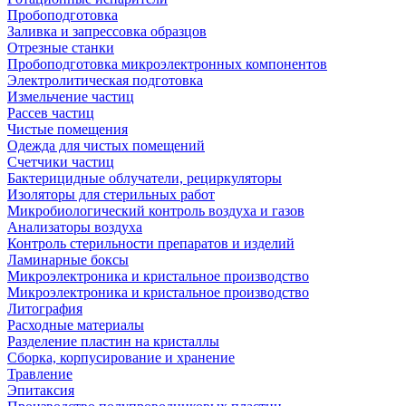
Пробоподготовка
Заливка и запрессовка образцов
Отрезные станки
Пробоподготовка микроэлектронных компонентов
Электролитическая подготовка
Измельчение частиц
Рассев частиц
Чистые помещения
Одежда для чистых помещений
Счетчики частиц
Бактерицидные облучатели, рециркуляторы
Изоляторы для стерильных работ
Микробиологический контроль воздуха и газов
Анализаторы воздуха
Контроль стерильности препаратов и изделий
Ламинарные боксы
Микроэлектроника и кристальное производство
Микроэлектроника и кристальное производство
Литография
Расходные материалы
Разделение пластин на кристаллы
Сборка, корпусирование и хранение
Травление
Эпитаксия