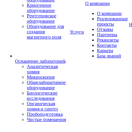
О компании
Криогенное
оборудование
О компании
Рентгеновское
Реализованные
оборудование
проекты
Н
Оборудование для
Отзывы
создания
Услуги
Партнеры
магнитного поля
Реквизиты
Контакты
Карьера
База знаний
Оснащение лабораторий
Аналитическая
химия
Микроскопия
Общелабораторное
оборудование
Биологические
исследования
Органическая
химия и синтез
Пробоподготовка
Чистые помещения