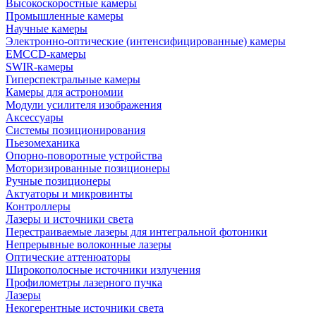
Высокоскоростные камеры
Промышленные камеры
Научные камеры
Электронно-оптические (интенсифицированные) камеры
EMCCD-камеры
SWIR-камеры
Гиперспектральные камеры
Камеры для астрономии
Модули усилителя изображения
Аксессуары
Системы позиционирования
Пьезомеханика
Опорно-поворотные устройства
Моторизированные позиционеры
Ручные позиционеры
Актуаторы и микровинты
Контроллеры
Лазеры и источники света
Перестраиваемые лазеры для интегральной фотоники
Непрерывные волоконные лазеры
Оптические аттенюаторы
Широкополосные источники излучения
Профилометры лазерного пучка
Лазеры
Некогерентные источники света