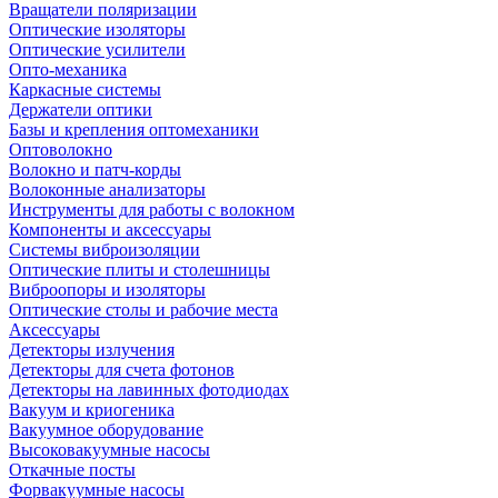
Вращатели поляризации
Оптические изоляторы
Оптические усилители
Опто-механика
Каркасные системы
Держатели оптики
Базы и крепления оптомеханики
Оптоволокно
Волокно и патч-корды
Волоконные анализаторы
Инструменты для работы с волокном
Компоненты и аксессуары
Системы виброизоляции
Оптические плиты и столешницы
Виброопоры и изоляторы
Оптические столы и рабочие места
Аксессуары
Детекторы излучения
Детекторы для счета фотонов
Детекторы на лавинных фотодиодах
Вакуум и криогеника
Вакуумное оборудование
Высоковакуумные насосы
Откачные посты
Форвакуумные насосы