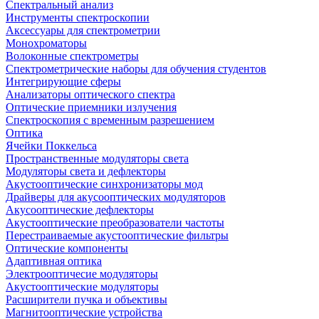
Спектральный анализ
Инструменты спектроскопии
Аксессуары для спектрометрии
Монохроматоры
Волоконные спектрометры
Спектрометрические наборы для обучения студентов
Интегрирующие сферы
Анализаторы оптического спектра
Оптические приемники излучения
Спектроскопия с временным разрешением
Оптика
Ячейки Поккельса
Пространственные модуляторы света
Модуляторы света и дефлекторы
Акустооптические синхронизаторы мод
Драйверы для акусооптических модуляторов
Акусооптические дефлекторы
Акустооптические преобразователи частоты
Перестраиваемые акустооптические фильтры
Оптические компоненты
Адаптивная оптика
Электрооптичесие модуляторы
Акустооптические модуляторы
Расширители пучка и объективы
Магнитооптические устройства