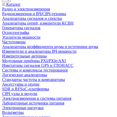
Каталог
Радио и электроизмерения
Радиоизмерения и ВЧ/СВЧ-техника
Анализаторы сигналов и спектра
Анализаторы цепей, измерители КСВН
Генераторы сигналов
Осциллографы
Усилители мощности
Частотомеры
Анализаторы коэффициента шума и источники шума
Измерители и анализаторы ВЧ мощности
Измерительные антенны
Модульные приборы PXI/PXIe/AXI
Имитаторы сигналов GPS и ГЛОНАСС
Системы и комплексы тестирования
Логические анализаторы
Стандарты частоты и компараторы
Аксессуары и опции
SDR и RFSoC‑платформы
СВЧ узлы и модули
Электроизмерения и системы питания
Лабораторные источники питания
Электронные нагрузки
Вольтметры