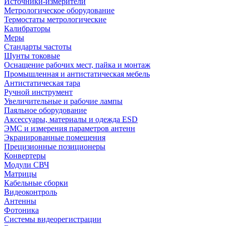
Источники-измерители
Метрологическое оборудование
Термостаты метрологические
Калибраторы
Меры
Стандарты частоты
Шунты токовые
Оснащение рабочих мест, пайка и монтаж
Промышленная и антистатическая мебель
Антистатическая тара
Ручной инструмент
Увеличительные и рабочие лампы
Паяльное оборудование
Аксессуары, материалы и одежда ESD
ЭМС и измерения параметров антенн
Экранированные помещения
Прецизионные позиционеры
Конвертеры
Модули СВЧ
Матрицы
Кабельные сборки
Видеоконтроль
Антенны
Фотоника
Cистемы видеорегистрации