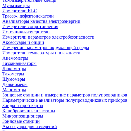
Токоизмерительные клещи
Мультиметры
Измерители RLC
Трассо-, дефектоискатели
Анализаторы качества электроэнергии
Измерители сопротивления
Источники-измерители
Измерители параметров электробезопасности
Аксессуары и опции
Измерение параметров окружающей среды
Измерители температуры и влажности
Анемометры
Газоанализаторы
Люксметры
Тахометры
Шумомеры
Дальномеры
Манометры
Зондовые станции и измерение параметров полупроводников
Параметрические анализаторы полупроводниковых приборов
Зонды и проб-карты
Калибровочные пластины
Микропозиционеры
Зондовые станции
Аксессуары для измерений