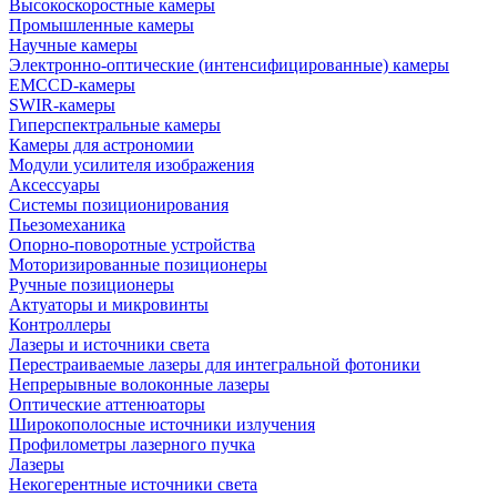
Высокоскоростные камеры
Промышленные камеры
Научные камеры
Электронно-оптические (интенсифицированные) камеры
EMCCD-камеры
SWIR-камеры
Гиперспектральные камеры
Камеры для астрономии
Модули усилителя изображения
Аксессуары
Системы позиционирования
Пьезомеханика
Опорно-поворотные устройства
Моторизированные позиционеры
Ручные позиционеры
Актуаторы и микровинты
Контроллеры
Лазеры и источники света
Перестраиваемые лазеры для интегральной фотоники
Непрерывные волоконные лазеры
Оптические аттенюаторы
Широкополосные источники излучения
Профилометры лазерного пучка
Лазеры
Некогерентные источники света