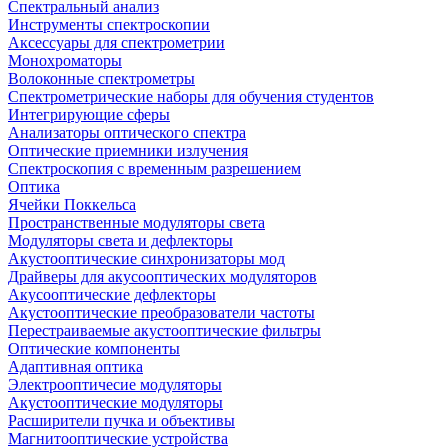
Спектральный анализ
Инструменты спектроскопии
Аксессуары для спектрометрии
Монохроматоры
Волоконные спектрометры
Спектрометрические наборы для обучения студентов
Интегрирующие сферы
Анализаторы оптического спектра
Оптические приемники излучения
Спектроскопия с временным разрешением
Оптика
Ячейки Поккельса
Пространственные модуляторы света
Модуляторы света и дефлекторы
Акустооптические синхронизаторы мод
Драйверы для акусооптических модуляторов
Акусооптические дефлекторы
Акустооптические преобразователи частоты
Перестраиваемые акустооптические фильтры
Оптические компоненты
Адаптивная оптика
Электрооптичесие модуляторы
Акустооптические модуляторы
Расширители пучка и объективы
Магнитооптические устройства