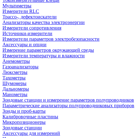
Токоизмерительные клещи
Мультиметры
Измерители RLC
Трассо-, дефектоискатели
Анализаторы качества электроэнергии
Измерители сопротивления
Источники-измерители
Измерители параметров электробезопасности
Аксессуары и опции
Измерение параметров окружающей среды
Измерители температуры и влажности
Анемометры
Газоанализаторы
Люксметры
Тахометры
Шумомеры
Дальномеры
Манометры
Зондовые станции и измерение параметров полупроводников
Параметрические анализаторы полупроводниковых приборов
Зонды и проб-карты
Калибровочные пластины
Микропозиционеры
Зондовые станции
Аксессуары для измерений