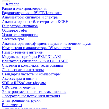
Каталог
Радио и электроизмерения
Радиоизмерения и ВЧ/СВЧ-техника
Анализаторы сигналов и спектра
Анализаторы цепей, измерители КСВН
Генераторы сигналов
Осциллографы
Усилители мощности
Частотомеры
Анализаторы коэффициента шума и источники шума
Измерители и анализаторы ВЧ мощности
Измерительные антенны
Модульные приборы PXI/PXIe/AXI
Имитаторы сигналов GPS и ГЛОНАСС
Системы и комплексы тестирования
Логические анализаторы
Стандарты частоты и компараторы
Аксессуары и опции
SDR и RFSoC‑платформы
СВЧ узлы и модули
Электроизмерения и системы питания
Лабораторные источники питания
Электронные нагрузки
Вольтметры