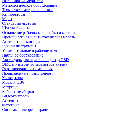
Источники-измерители
Метрологическое оборудование
Термостаты метрологические
Калибраторы
Меры
Стандарты частоты
Шунты токовые
Оснащение рабочих мест, пайка и монтаж
Промышленная и антистатическая мебель
Антистатическая тара
Ручной инструмент
Увеличительные и рабочие лампы
Паяльное оборудование
Аксессуары, материалы и одежда ESD
ЭМС и измерения параметров антенн
Экранированные помещения
Прецизионные позиционеры
Конвертеры
Модули СВЧ
Матрицы
Кабельные сборки
Видеоконтроль
Антенны
Фотоника
Cистемы видеорегистрации