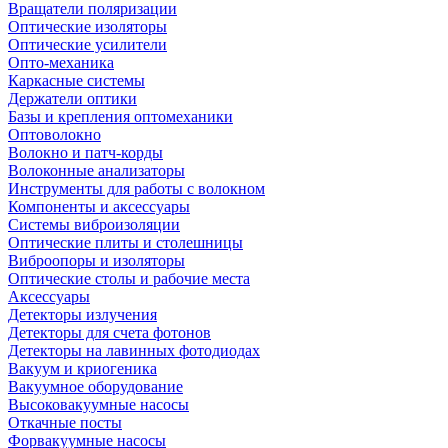
Вращатели поляризации
Оптические изоляторы
Оптические усилители
Опто-механика
Каркасные системы
Держатели оптики
Базы и крепления оптомеханики
Оптоволокно
Волокно и патч-корды
Волоконные анализаторы
Инструменты для работы с волокном
Компоненты и аксессуары
Системы виброизоляции
Оптические плиты и столешницы
Виброопоры и изоляторы
Оптические столы и рабочие места
Аксессуары
Детекторы излучения
Детекторы для счета фотонов
Детекторы на лавинных фотодиодах
Вакуум и криогеника
Вакуумное оборудование
Высоковакуумные насосы
Откачные посты
Форвакуумные насосы