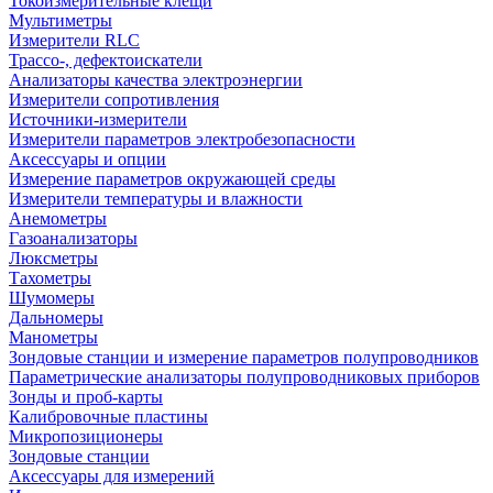
Токоизмерительные клещи
Мультиметры
Измерители RLC
Трассо-, дефектоискатели
Анализаторы качества электроэнергии
Измерители сопротивления
Источники-измерители
Измерители параметров электробезопасности
Аксессуары и опции
Измерение параметров окружающей среды
Измерители температуры и влажности
Анемометры
Газоанализаторы
Люксметры
Тахометры
Шумомеры
Дальномеры
Манометры
Зондовые станции и измерение параметров полупроводников
Параметрические анализаторы полупроводниковых приборов
Зонды и проб-карты
Калибровочные пластины
Микропозиционеры
Зондовые станции
Аксессуары для измерений