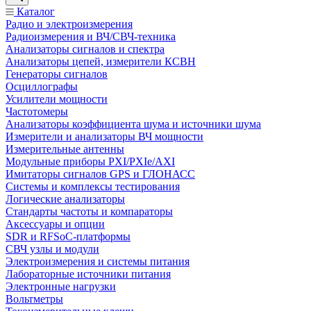
Каталог
Радио и электроизмерения
Радиоизмерения и ВЧ/СВЧ-техника
Анализаторы сигналов и спектра
Анализаторы цепей, измерители КСВН
Генераторы сигналов
Осциллографы
Усилители мощности
Частотомеры
Анализаторы коэффициента шума и источники шума
Измерители и анализаторы ВЧ мощности
Измерительные антенны
Модульные приборы PXI/PXIe/AXI
Имитаторы сигналов GPS и ГЛОНАСС
Системы и комплексы тестирования
Логические анализаторы
Стандарты частоты и компараторы
Аксессуары и опции
SDR и RFSoC‑платформы
СВЧ узлы и модули
Электроизмерения и системы питания
Лабораторные источники питания
Электронные нагрузки
Вольтметры