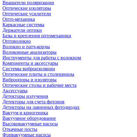
Вращатели поляризации
Оптические изоляторы
Оптические усилители
Опто-механика
Каркасные системы
Держатели оптики
Базы и крепления оптомеханики
Оптоволокно
Волокно и патч-корды
Волоконные анализаторы
Инструменты для работы с волокном
Компоненты и аксессуары
Системы виброизоляции
Оптические плиты и столешницы
Виброопоры и изоляторы
Оптические столы и рабочие места
Аксессуары
Детекторы излучения
Детекторы для счета фотонов
Детекторы на лавинных фотодиодах
Вакуум и криогеника
Вакуумное оборудование
Высоковакуумные насосы
Откачные посты
Форвакуумные насосы