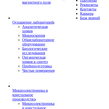
Партнеры
магнитного поля
Реквизиты
Контакты
Карьера
База знаний
Оснащение лабораторий
Аналитическая
химия
Микроскопия
Общелабораторное
оборудование
Биологические
исследования
Органическая
химия и синтез
Пробоподготовка
Чистые помещения
Микроэлектроника и
кристальное
производство
Микроэлектроника
и кристальное