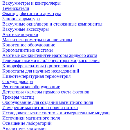
Вакуумметры и контроллеры
Течеискатели
Фланцы, фитинги и арматура
Запорная арматура
Вакуумные окна/двери и стеклянные компоненты
Вакуумные аксессуары
Азотные ловушки
Масс-спектрометры и анализаторы
Криогенное оборудование
Криомагнитные системы
Азотные ожижители/генераторы жидкого азота
Гелиевые ожижители/генераторы жидкого гелия
Криорефрежераторы (криоголовки)
Криостаты для научных исследований
Низкотемпературная термометрия
Сосуды дьюара
Рентгеновское оборудование
Детекторы / камеры прямого счета фотонов
Трекеры частиц
Оборудование для создания магнитного поля
Измерение магнитного поля и потока
Исследовательские системы и измерительные модули
Источники магнитного поля
Оснащение лабораторий
Аналитическая химия