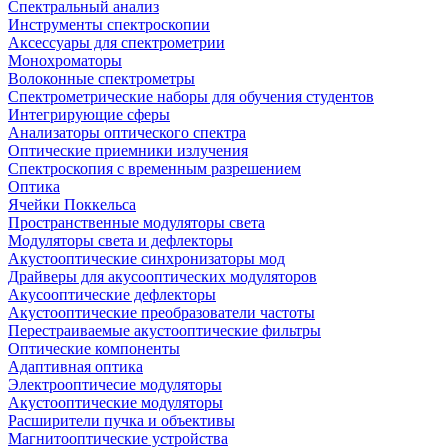
Спектральный анализ
Инструменты спектроскопии
Аксессуары для спектрометрии
Монохроматоры
Волоконные спектрометры
Спектрометрические наборы для обучения студентов
Интегрирующие сферы
Анализаторы оптического спектра
Оптические приемники излучения
Спектроскопия с временным разрешением
Оптика
Ячейки Поккельса
Пространственные модуляторы света
Модуляторы света и дефлекторы
Акустооптические синхронизаторы мод
Драйверы для акусооптических модуляторов
Акусооптические дефлекторы
Акустооптические преобразователи частоты
Перестраиваемые акустооптические фильтры
Оптические компоненты
Адаптивная оптика
Электрооптичесие модуляторы
Акустооптические модуляторы
Расширители пучка и объективы
Магнитооптические устройства