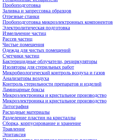
Пробоподготовка
Заливка и запрессовка образцов
Отрезные станки
Пробоподготовка микроэлектронных компонентов
Электролитическая подготовка
Измельчение частиц
Рассев частиц
Чистые помещения
Одежда для чистых помещений
Счетчики частиц
Бактерицидные облучатели, рециркуляторы
Изоляторы для стерильных работ
Микробиологический контроль воздуха и газов
Анализаторы воздуха
Контроль стерильности препаратов и изделий
Ламинарные боксы
Микроэлектроника и кристальное производство
Микроэлектроника и кристальное производство
Литография
Расходные материалы
Разделение пластин на кристаллы
Сборка, корпусирование и хранение
Травление
Эпитаксия