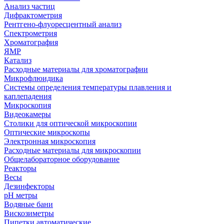
Анализ частиц
Дифрактометрия
Рентгено-флуоресцентный анализ
Спектрометрия
Хроматография
ЯМР
Катализ
Расходные материалы для хроматографии
Микрофлюидика
Системы определения температуры плавления и
каплепадения
Микроскопия
Видеокамеры
Столики для оптической микроскопии
Оптические микроскопы
Электронная микроскопия
Расходные материалы для микроскопии
Общелабораторное оборудование
Реакторы
Весы
Дезинфекторы
рН метры
Водяные бани
Вискозиметры
Пипетки автоматические