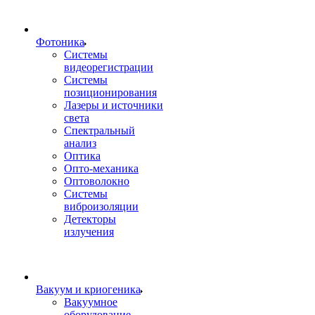
Фотоника
Cистемы
видеорегистрации
Системы
позиционирования
Лазеры и источники
света
Спектральный
анализ
Оптика
Опто-механика
Оптоволокно
Системы
виброизоляции
Детекторы
излучения
Вакуум и криогеника
Вакуумное
оборудование