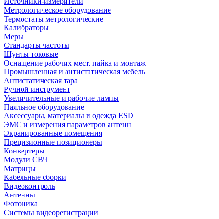
Источники-измерители
Метрологическое оборудование
Термостаты метрологические
Калибраторы
Меры
Стандарты частоты
Шунты токовые
Оснащение рабочих мест, пайка и монтаж
Промышленная и антистатическая мебель
Антистатическая тара
Ручной инструмент
Увеличительные и рабочие лампы
Паяльное оборудование
Аксессуары, материалы и одежда ESD
ЭМС и измерения параметров антенн
Экранированные помещения
Прецизионные позиционеры
Конвертеры
Модули СВЧ
Матрицы
Кабельные сборки
Видеоконтроль
Антенны
Фотоника
Cистемы видеорегистрации