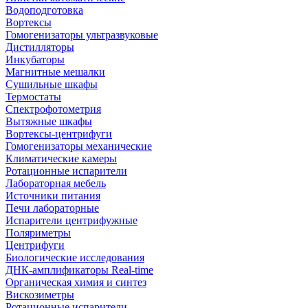
Водоподготовка
Вортексы
Гомогенизаторы ультразвуковые
Дистилляторы
Инкубаторы
Магнитные мешалки
Сушильные шкафы
Термостаты
Спектрофотометрия
Вытяжные шкафы
Вортексы-центрифуги
Гомогенизаторы механические
Климатические камеры
Ротационные испарители
Лабораторная мебель
Источники питания
Печи лабораторные
Испарители центрифужные
Поляриметры
Центрифуги
Биологические исследования
ДНК-амплификаторы Real-time
Органическая химия и синтез
Вискозиметры
Ротационные испарители