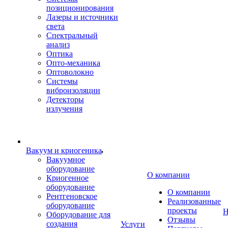
позиционирования
Лазеры и источники
света
Спектральный
анализ
Оптика
Опто-механика
Оптоволокно
Системы
виброизоляции
Детекторы
излучения
Вакуум и криогеника
Вакуумное
оборудование
О компании
Криогенное
оборудование
О компании
Рентгеновское
Реализованные
оборудование
проекты
Н
Оборудование для
Отзывы
создания
Услуги