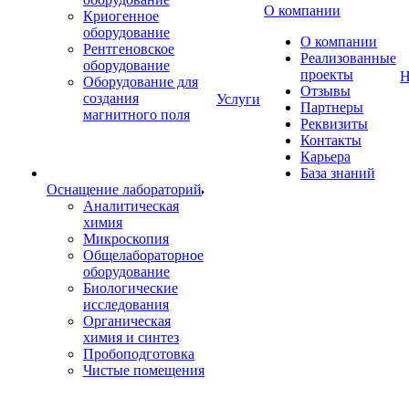
О компании
Криогенное
оборудование
О компании
Рентгеновское
Реализованные
оборудование
проекты
Н
Оборудование для
Отзывы
создания
Услуги
Партнеры
магнитного поля
Реквизиты
Контакты
Карьера
База знаний
Оснащение лабораторий
Аналитическая
химия
Микроскопия
Общелабораторное
оборудование
Биологические
исследования
Органическая
химия и синтез
Пробоподготовка
Чистые помещения