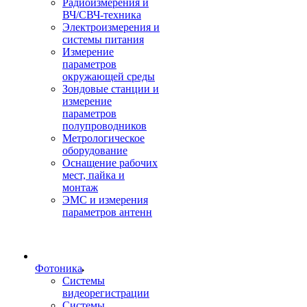
Радиоизмерения и
ВЧ/СВЧ-техника
Электроизмерения и
системы питания
Измерение
параметров
окружающей среды
Зондовые станции и
измерение
параметров
полупроводников
Метрологическое
оборудование
Оснащение рабочих
мест, пайка и
монтаж
ЭМС и измерения
параметров антенн
Фотоника
Cистемы
видеорегистрации
Системы