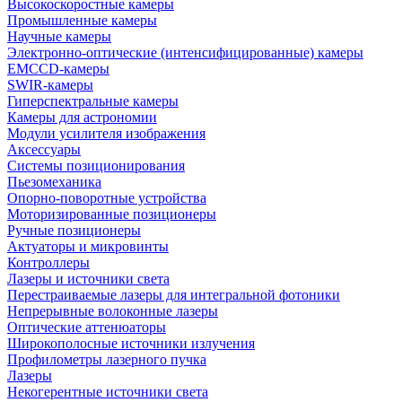
Высокоскоростные камеры
Промышленные камеры
Научные камеры
Электронно-оптические (интенсифицированные) камеры
EMCCD-камеры
SWIR-камеры
Гиперспектральные камеры
Камеры для астрономии
Модули усилителя изображения
Аксессуары
Системы позиционирования
Пьезомеханика
Опорно-поворотные устройства
Моторизированные позиционеры
Ручные позиционеры
Актуаторы и микровинты
Контроллеры
Лазеры и источники света
Перестраиваемые лазеры для интегральной фотоники
Непрерывные волоконные лазеры
Оптические аттенюаторы
Широкополосные источники излучения
Профилометры лазерного пучка
Лазеры
Некогерентные источники света