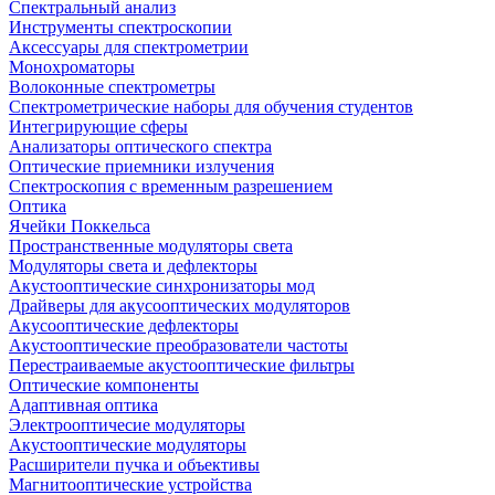
Спектральный анализ
Инструменты спектроскопии
Аксессуары для спектрометрии
Монохроматоры
Волоконные спектрометры
Спектрометрические наборы для обучения студентов
Интегрирующие сферы
Анализаторы оптического спектра
Оптические приемники излучения
Спектроскопия с временным разрешением
Оптика
Ячейки Поккельса
Пространственные модуляторы света
Модуляторы света и дефлекторы
Акустооптические синхронизаторы мод
Драйверы для акусооптических модуляторов
Акусооптические дефлекторы
Акустооптические преобразователи частоты
Перестраиваемые акустооптические фильтры
Оптические компоненты
Адаптивная оптика
Электрооптичесие модуляторы
Акустооптические модуляторы
Расширители пучка и объективы
Магнитооптические устройства