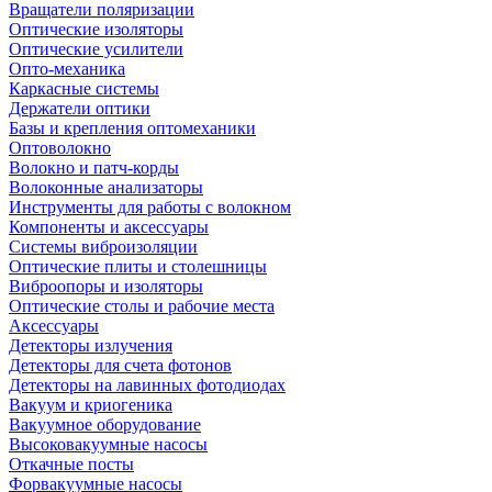
Вращатели поляризации
Оптические изоляторы
Оптические усилители
Опто-механика
Каркасные системы
Держатели оптики
Базы и крепления оптомеханики
Оптоволокно
Волокно и патч-корды
Волоконные анализаторы
Инструменты для работы с волокном
Компоненты и аксессуары
Системы виброизоляции
Оптические плиты и столешницы
Виброопоры и изоляторы
Оптические столы и рабочие места
Аксессуары
Детекторы излучения
Детекторы для счета фотонов
Детекторы на лавинных фотодиодах
Вакуум и криогеника
Вакуумное оборудование
Высоковакуумные насосы
Откачные посты
Форвакуумные насосы