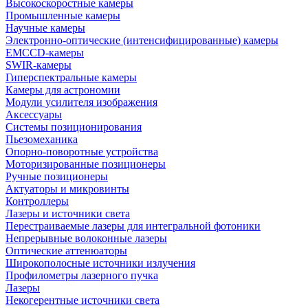
Высокоскоростные камеры
Промышленные камеры
Научные камеры
Электронно-оптические (интенсифицированные) камеры
EMCCD-камеры
SWIR-камеры
Гиперспектральные камеры
Камеры для астрономии
Модули усилителя изображения
Аксессуары
Системы позиционирования
Пьезомеханика
Опорно-поворотные устройства
Моторизированные позиционеры
Ручные позиционеры
Актуаторы и микровинты
Контроллеры
Лазеры и источники света
Перестраиваемые лазеры для интегральной фотоники
Непрерывные волоконные лазеры
Оптические аттенюаторы
Широкополосные источники излучения
Профилометры лазерного пучка
Лазеры
Некогерентные источники света