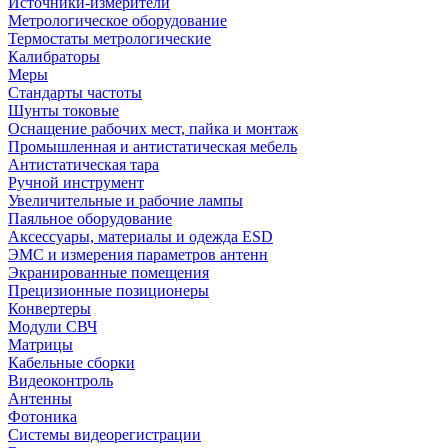
Источники-измерители
Метрологическое оборудование
Термостаты метрологические
Калибраторы
Меры
Стандарты частоты
Шунты токовые
Оснащение рабочих мест, пайка и монтаж
Промышленная и антистатическая мебель
Антистатическая тара
Ручной инструмент
Увеличительные и рабочие лампы
Паяльное оборудование
Аксессуары, материалы и одежда ESD
ЭМС и измерения параметров антенн
Экранированные помещения
Прецизионные позиционеры
Конвертеры
Модули СВЧ
Матрицы
Кабельные сборки
Видеоконтроль
Антенны
Фотоника
Cистемы видеорегистрации