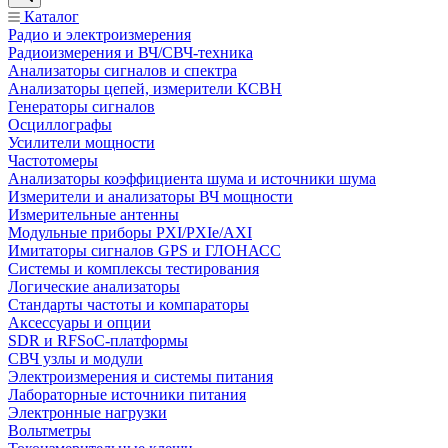
Каталог
Радио и электроизмерения
Радиоизмерения и ВЧ/СВЧ-техника
Анализаторы сигналов и спектра
Анализаторы цепей, измерители КСВН
Генераторы сигналов
Осциллографы
Усилители мощности
Частотомеры
Анализаторы коэффициента шума и источники шума
Измерители и анализаторы ВЧ мощности
Измерительные антенны
Модульные приборы PXI/PXIe/AXI
Имитаторы сигналов GPS и ГЛОНАСС
Системы и комплексы тестирования
Логические анализаторы
Стандарты частоты и компараторы
Аксессуары и опции
SDR и RFSoC‑платформы
СВЧ узлы и модули
Электроизмерения и системы питания
Лабораторные источники питания
Электронные нагрузки
Вольтметры