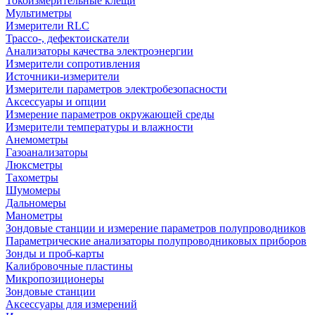
Токоизмерительные клещи
Мультиметры
Измерители RLC
Трассо-, дефектоискатели
Анализаторы качества электроэнергии
Измерители сопротивления
Источники-измерители
Измерители параметров электробезопасности
Аксессуары и опции
Измерение параметров окружающей среды
Измерители температуры и влажности
Анемометры
Газоанализаторы
Люксметры
Тахометры
Шумомеры
Дальномеры
Манометры
Зондовые станции и измерение параметров полупроводников
Параметрические анализаторы полупроводниковых приборов
Зонды и проб-карты
Калибровочные пластины
Микропозиционеры
Зондовые станции
Аксессуары для измерений