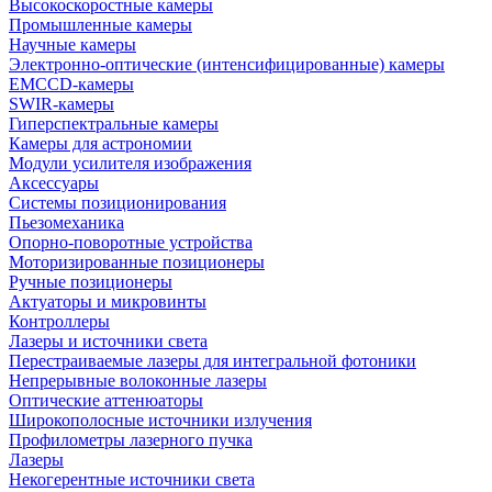
Высокоскоростные камеры
Промышленные камеры
Научные камеры
Электронно-оптические (интенсифицированные) камеры
EMCCD-камеры
SWIR-камеры
Гиперспектральные камеры
Камеры для астрономии
Модули усилителя изображения
Аксессуары
Системы позиционирования
Пьезомеханика
Опорно-поворотные устройства
Моторизированные позиционеры
Ручные позиционеры
Актуаторы и микровинты
Контроллеры
Лазеры и источники света
Перестраиваемые лазеры для интегральной фотоники
Непрерывные волоконные лазеры
Оптические аттенюаторы
Широкополосные источники излучения
Профилометры лазерного пучка
Лазеры
Некогерентные источники света