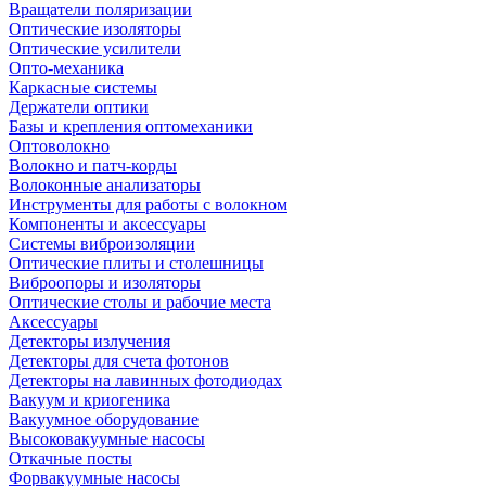
Вращатели поляризации
Оптические изоляторы
Оптические усилители
Опто-механика
Каркасные системы
Держатели оптики
Базы и крепления оптомеханики
Оптоволокно
Волокно и патч-корды
Волоконные анализаторы
Инструменты для работы с волокном
Компоненты и аксессуары
Системы виброизоляции
Оптические плиты и столешницы
Виброопоры и изоляторы
Оптические столы и рабочие места
Аксессуары
Детекторы излучения
Детекторы для счета фотонов
Детекторы на лавинных фотодиодах
Вакуум и криогеника
Вакуумное оборудование
Высоковакуумные насосы
Откачные посты
Форвакуумные насосы