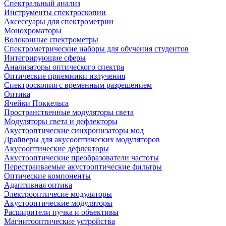
Спектральный анализ
Инструменты спектроскопии
Аксессуары для спектрометрии
Монохроматоры
Волоконные спектрометры
Спектрометрические наборы для обучения студентов
Интегрирующие сферы
Анализаторы оптического спектра
Оптические приемники излучения
Спектроскопия с временным разрешением
Оптика
Ячейки Поккельса
Пространственные модуляторы света
Модуляторы света и дефлекторы
Акустооптические синхронизаторы мод
Драйверы для акусооптических модуляторов
Акусооптические дефлекторы
Акустооптические преобразователи частоты
Перестраиваемые акустооптические фильтры
Оптические компоненты
Адаптивная оптика
Электрооптичесие модуляторы
Акустооптические модуляторы
Расширители пучка и объективы
Магнитооптические устройства