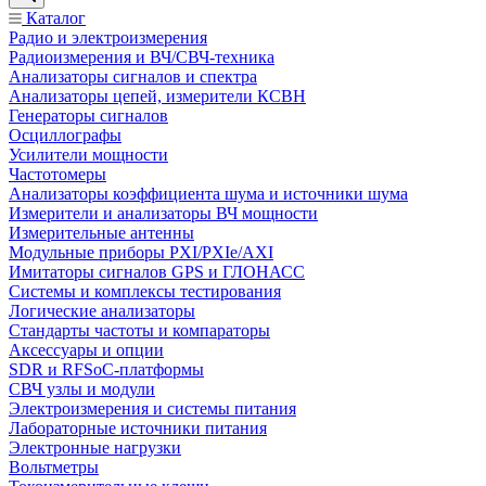
Каталог
Радио и электроизмерения
Радиоизмерения и ВЧ/СВЧ-техника
Анализаторы сигналов и спектра
Анализаторы цепей, измерители КСВН
Генераторы сигналов
Осциллографы
Усилители мощности
Частотомеры
Анализаторы коэффициента шума и источники шума
Измерители и анализаторы ВЧ мощности
Измерительные антенны
Модульные приборы PXI/PXIe/AXI
Имитаторы сигналов GPS и ГЛОНАСС
Системы и комплексы тестирования
Логические анализаторы
Стандарты частоты и компараторы
Аксессуары и опции
SDR и RFSoC‑платформы
СВЧ узлы и модули
Электроизмерения и системы питания
Лабораторные источники питания
Электронные нагрузки
Вольтметры