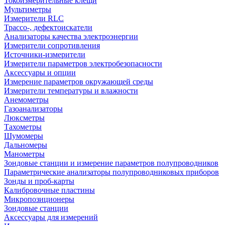
Токоизмерительные клещи
Мультиметры
Измерители RLC
Трассо-, дефектоискатели
Анализаторы качества электроэнергии
Измерители сопротивления
Источники-измерители
Измерители параметров электробезопасности
Аксессуары и опции
Измерение параметров окружающей среды
Измерители температуры и влажности
Анемометры
Газоанализаторы
Люксметры
Тахометры
Шумомеры
Дальномеры
Манометры
Зондовые станции и измерение параметров полупроводников
Параметрические анализаторы полупроводниковых приборов
Зонды и проб-карты
Калибровочные пластины
Микропозиционеры
Зондовые станции
Аксессуары для измерений