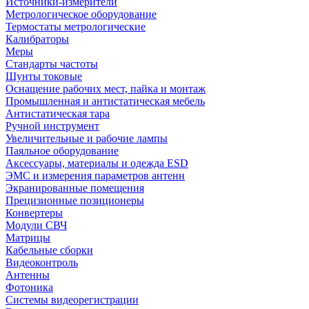
Источники-измерители
Метрологическое оборудование
Термостаты метрологические
Калибраторы
Меры
Стандарты частоты
Шунты токовые
Оснащение рабочих мест, пайка и монтаж
Промышленная и антистатическая мебель
Антистатическая тара
Ручной инструмент
Увеличительные и рабочие лампы
Паяльное оборудование
Аксессуары, материалы и одежда ESD
ЭМС и измерения параметров антенн
Экранированные помещения
Прецизионные позиционеры
Конвертеры
Модули СВЧ
Матрицы
Кабельные сборки
Видеоконтроль
Антенны
Фотоника
Cистемы видеорегистрации