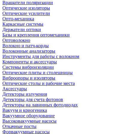
Вращатели поляризации
Оптические изоляторы
Оптические усилители
Опто-механика
Каркасные системы
Держатели оптики
Базы и крепления оптомеханики
Оптоволокно
Волокно и патч-корды
Волоконные анализаторы
Инструменты для работы с волокном
Компоненты и аксессуары
Системы виброизоляции
Оптические плиты и столешницы
Виброопоры и изоляторы
Оптические столы и рабочие места
Аксессуары
Детекторы излучения
Детекторы для счета фотонов
Детекторы на лавинных фотодиодах
Вакуум и криогеника
Вакуумное оборудование
Высоковакуумные насосы
Откачные посты
Форвакуумные насосы