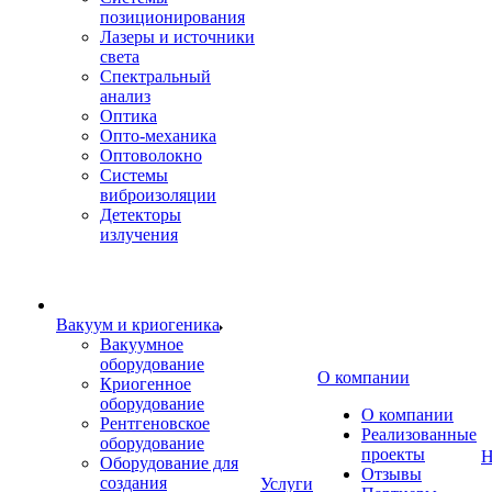
позиционирования
Лазеры и источники
света
Спектральный
анализ
Оптика
Опто-механика
Оптоволокно
Системы
виброизоляции
Детекторы
излучения
Вакуум и криогеника
Вакуумное
оборудование
О компании
Криогенное
оборудование
О компании
Рентгеновское
Реализованные
оборудование
проекты
Н
Оборудование для
Отзывы
создания
Услуги