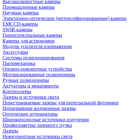
Высокоскоростные камеры
Промышленные камеры
Научные камеры
Электронно-оптические (интенсифицированные) камеры
EMCCD-камеры
SWIR-камеры
Гиперспектральные камеры
Камеры для астрономии
Модули усилителя изображения
Аксессуары
Системы позиционирования
Пьезомеханика
Опорно-поворотные устройства
Моторизированные позиционеры
Ручные позиционеры
Актуаторы и микровинты
Контроллеры
Лазеры и источники света
Перестраиваемые лазеры для интегральной фотоники
Непрерывные волоконные лазеры
Оптические аттенюаторы
Широкополосные источники излучения
Профилометры лазерного пучка
Лазеры
Некогерентные источники света