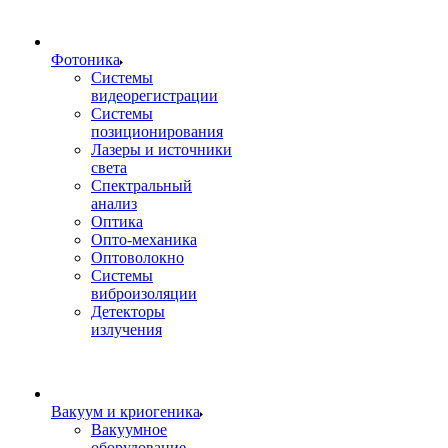
Фотоника
Cистемы
видеорегистрации
Системы
позиционирования
Лазеры и источники
света
Спектральный
анализ
Оптика
Опто-механика
Оптоволокно
Системы
виброизоляции
Детекторы
излучения
Вакуум и криогеника
Вакуумное
оборудование