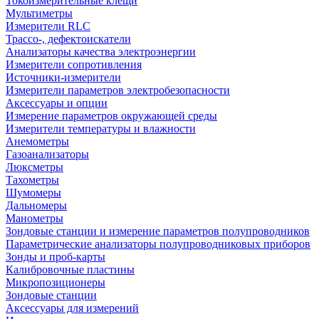
Токоизмерительные клещи
Мультиметры
Измерители RLC
Трассо-, дефектоискатели
Анализаторы качества электроэнергии
Измерители сопротивления
Источники-измерители
Измерители параметров электробезопасности
Аксессуары и опции
Измерение параметров окружающей среды
Измерители температуры и влажности
Анемометры
Газоанализаторы
Люксметры
Тахометры
Шумомеры
Дальномеры
Манометры
Зондовые станции и измерение параметров полупроводников
Параметрические анализаторы полупроводниковых приборов
Зонды и проб-карты
Калибровочные пластины
Микропозиционеры
Зондовые станции
Аксессуары для измерений