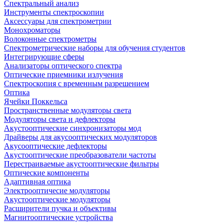
Спектральный анализ
Инструменты спектроскопии
Аксессуары для спектрометрии
Монохроматоры
Волоконные спектрометры
Спектрометрические наборы для обучения студентов
Интегрирующие сферы
Анализаторы оптического спектра
Оптические приемники излучения
Спектроскопия с временным разрешением
Оптика
Ячейки Поккельса
Пространственные модуляторы света
Модуляторы света и дефлекторы
Акустооптические синхронизаторы мод
Драйверы для акусооптических модуляторов
Акусооптические дефлекторы
Акустооптические преобразователи частоты
Перестраиваемые акустооптические фильтры
Оптические компоненты
Адаптивная оптика
Электрооптичесие модуляторы
Акустооптические модуляторы
Расширители пучка и объективы
Магнитооптические устройства