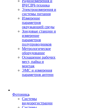
Радиоизмерения и
ВЧ/СВЧ-техника
Электроизмерения и
системы питания
Измерение
параметров
окружающей среды
Зондовые станции и
измерение
параметров
полупроводников
Метрологическое
оборудование
Оснащение рабочих
мест, пайка и
монтаж
ЭМС и измерения
параметров антенн
Фотоника
Cистемы
видеорегистрации
Системы