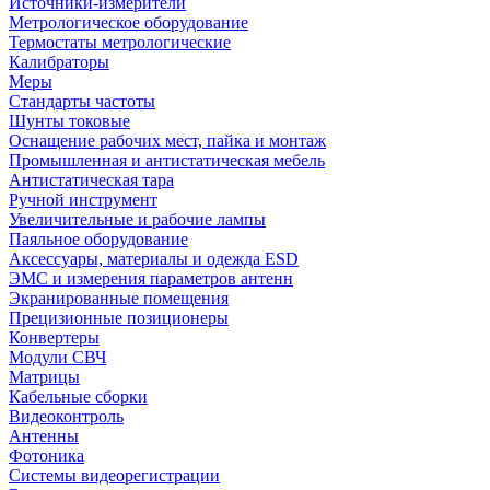
Источники-измерители
Метрологическое оборудование
Термостаты метрологические
Калибраторы
Меры
Стандарты частоты
Шунты токовые
Оснащение рабочих мест, пайка и монтаж
Промышленная и антистатическая мебель
Антистатическая тара
Ручной инструмент
Увеличительные и рабочие лампы
Паяльное оборудование
Аксессуары, материалы и одежда ESD
ЭМС и измерения параметров антенн
Экранированные помещения
Прецизионные позиционеры
Конвертеры
Модули СВЧ
Матрицы
Кабельные сборки
Видеоконтроль
Антенны
Фотоника
Cистемы видеорегистрации