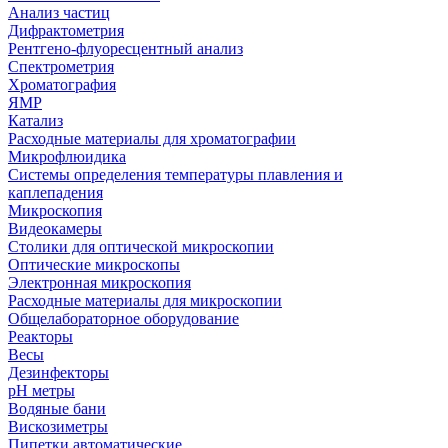
Анализ частиц
Дифрактометрия
Рентгено-флуоресцентный анализ
Спектрометрия
Хроматография
ЯМР
Катализ
Расходные материалы для хроматографии
Микрофлюидика
Системы определения температуры плавления и
каплепадения
Микроскопия
Видеокамеры
Столики для оптической микроскопии
Оптические микроскопы
Электронная микроскопия
Расходные материалы для микроскопии
Общелабораторное оборудование
Реакторы
Весы
Дезинфекторы
рН метры
Водяные бани
Вискозиметры
Пипетки автоматические