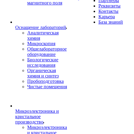
Партнеры
магнитного поля
Реквизиты
Контакты
Карьера
База знаний
Оснащение лабораторий
Аналитическая
химия
Микроскопия
Общелабораторное
оборудование
Биологические
исследования
Органическая
химия и синтез
Пробоподготовка
Чистые помещения
Микроэлектроника и
кристальное
производство
Микроэлектроника
и кристальное