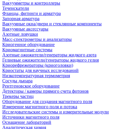
Вакуумметры и контроллеры
Течеискатели
Фланцы, фитинги и арматура
Запорная арматура
Вакуумные окна/двери и стеклянные компоненты
Вакуумные аксессуары
Азотные ловушки
Масс-спектрометры и анализаторы
Криогенное оборудование
Криомагнитные системы
Азотные ожижители/генераторы жидкого азота
Гелиевые ожижители/генераторы жидкого гелия
Криорефрежераторы (криоголовки)
Криостаты для научных исследований
Низкотемпературная термометрия
Сосуды дьюара
Рентгеновское оборудование
Детекторы / камеры прямого счета фотонов
Трекеры частиц
Оборудование для создания магнитного поля
Измерение магнитного поля и потока
Исследовательские системы и измерительные модули
Источники магнитного поля
Оснащение лабораторий
Аналитическая химия