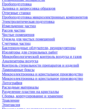
Пробоподготовка
Заливка и запрессовка образцов
Отрезные станки
Пробоподготовка микроэлектронных компонентов
Электролитическая подготовка
Измельчение частиц
Рассев частиц
Чистые помещения
Одежда для чистых помещений
Счетчики частиц
Бактерицидные облучатели, рециркуляторы
Изоляторы для стерильных работ
Микробиологический контроль воздуха и газов
Анализаторы воздуха
Контроль стерильности препаратов и изделий
Ламинарные боксы
Микроэлектроника и кристальное производство
Микроэлектроника и кристальное производство
Литография
Расходные материалы
Разделение пластин на кристаллы
Сборка, корпусирование и хранение
Травление
Эпитаксия