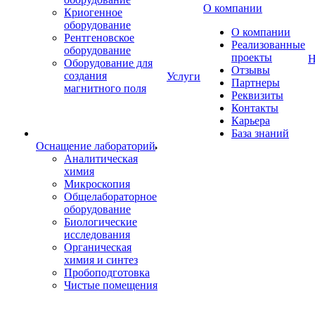
О компании
Криогенное
оборудование
О компании
Рентгеновское
Реализованные
оборудование
проекты
Н
Оборудование для
Отзывы
создания
Услуги
Партнеры
магнитного поля
Реквизиты
Контакты
Карьера
База знаний
Оснащение лабораторий
Аналитическая
химия
Микроскопия
Общелабораторное
оборудование
Биологические
исследования
Органическая
химия и синтез
Пробоподготовка
Чистые помещения