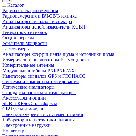
Каталог
Радио и электроизмерения
Радиоизмерения и ВЧ/СВЧ-техника
Анализаторы сигналов и спектра
Анализаторы цепей, измерители КСВН
Генераторы сигналов
Осциллографы
Усилители мощности
Частотомеры
Анализаторы коэффициента шума и источники шума
Измерители и анализаторы ВЧ мощности
Измерительные антенны
Модульные приборы PXI/PXIe/AXI
Имитаторы сигналов GPS и ГЛОНАСС
Системы и комплексы тестирования
Логические анализаторы
Стандарты частоты и компараторы
Аксессуары и опции
SDR и RFSoC‑платформы
СВЧ узлы и модули
Электроизмерения и системы питания
Лабораторные источники питания
Электронные нагрузки
Вольтметры