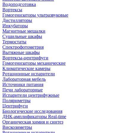
Водоподготовка
Вортексы
Гомогенизаторы ультразвуковые
Дистилляторы
Инкубаторы
Магнитные мешалки
Сушильные шкафы
Термостаты
Спектрофотометрия
Вытяжные шкафы
Вортексы-центрифуги
Гомогенизаторы механические
Климатические камеры
Ротационные испарители
Лабораторная мебель
Источники питания
Печи лабораторные
Испарители центрифужные
Поляриметры
Центрифуги
Биологические исследования
ДНК-амплификаторы Real-time
Органическая химия и синтез
Вискозиметры
Ротационные испарители