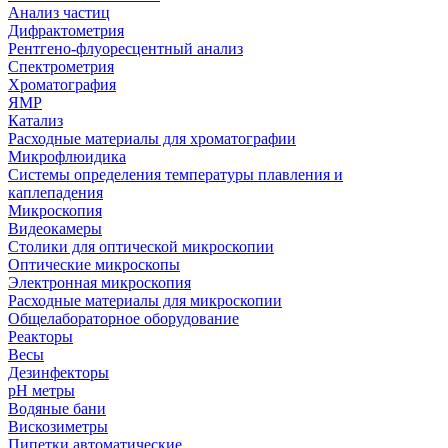
Анализ частиц
Дифрактометрия
Рентгено-флуоресцентный анализ
Спектрометрия
Хроматография
ЯМР
Катализ
Расходные материалы для хроматографии
Микрофлюидика
Системы определения температуры плавления и
каплепадения
Микроскопия
Видеокамеры
Столики для оптической микроскопии
Оптические микроскопы
Электронная микроскопия
Расходные материалы для микроскопии
Общелабораторное оборудование
Реакторы
Весы
Дезинфекторы
рН метры
Водяные бани
Вискозиметры
Пипетки автоматические