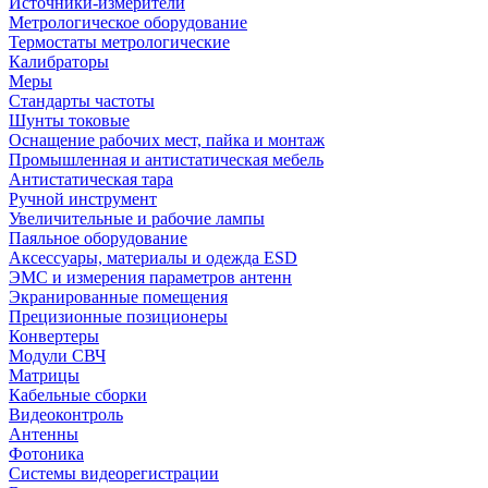
Источники-измерители
Метрологическое оборудование
Термостаты метрологические
Калибраторы
Меры
Стандарты частоты
Шунты токовые
Оснащение рабочих мест, пайка и монтаж
Промышленная и антистатическая мебель
Антистатическая тара
Ручной инструмент
Увеличительные и рабочие лампы
Паяльное оборудование
Аксессуары, материалы и одежда ESD
ЭМС и измерения параметров антенн
Экранированные помещения
Прецизионные позиционеры
Конвертеры
Модули СВЧ
Матрицы
Кабельные сборки
Видеоконтроль
Антенны
Фотоника
Cистемы видеорегистрации