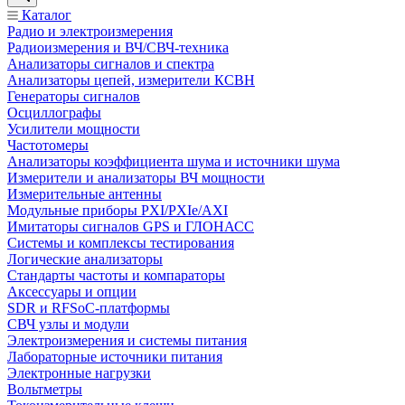
Каталог
Радио и электроизмерения
Радиоизмерения и ВЧ/СВЧ-техника
Анализаторы сигналов и спектра
Анализаторы цепей, измерители КСВН
Генераторы сигналов
Осциллографы
Усилители мощности
Частотомеры
Анализаторы коэффициента шума и источники шума
Измерители и анализаторы ВЧ мощности
Измерительные антенны
Модульные приборы PXI/PXIe/AXI
Имитаторы сигналов GPS и ГЛОНАСС
Системы и комплексы тестирования
Логические анализаторы
Стандарты частоты и компараторы
Аксессуары и опции
SDR и RFSoC‑платформы
СВЧ узлы и модули
Электроизмерения и системы питания
Лабораторные источники питания
Электронные нагрузки
Вольтметры