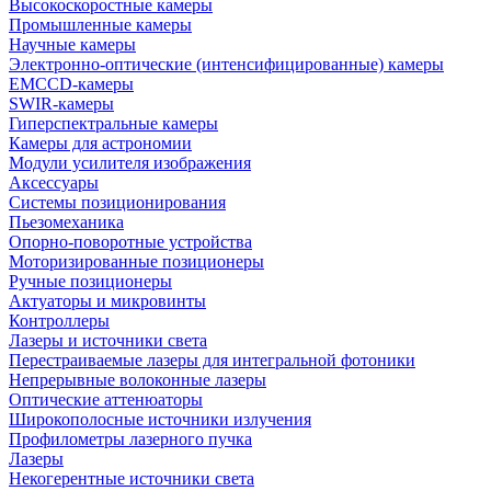
Высокоскоростные камеры
Промышленные камеры
Научные камеры
Электронно-оптические (интенсифицированные) камеры
EMCCD-камеры
SWIR-камеры
Гиперспектральные камеры
Камеры для астрономии
Модули усилителя изображения
Аксессуары
Системы позиционирования
Пьезомеханика
Опорно-поворотные устройства
Моторизированные позиционеры
Ручные позиционеры
Актуаторы и микровинты
Контроллеры
Лазеры и источники света
Перестраиваемые лазеры для интегральной фотоники
Непрерывные волоконные лазеры
Оптические аттенюаторы
Широкополосные источники излучения
Профилометры лазерного пучка
Лазеры
Некогерентные источники света