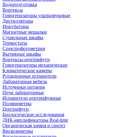
Водоподготовка
Вортексы
Гомогенизаторы ультразвуковые
Дистилляторы
Инкубаторы
Магнитные мешалки
Сушильные шкафы
Термостаты
Спектрофотометрия
Вытяжные шкафы
Вортексы-центрифуги
Гомогенизаторы механические
Климатические камеры
Ротационные испарители
Лабораторная мебель
Источники питания
Печи лабораторные
Испарители центрифужные
Поляриметры
Центрифуги
Биологические исследования
ДНК-амплификаторы Real-time
Органическая химия и синтез
Вискозиметры
Ротационные испарители