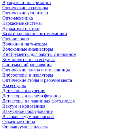
Вращатели поляризации
Оптические изоляторы
Оптические усилители
Опто-механика
Каркасные системы
Держатели оптики
Базы и крепления оптомеханики
Оптоволокно
Волокно и патч-корды
Волоконные анализаторы
Инструменты для работы с волокном
Компоненты и аксессуары
Системы виброизоляции
Оптические плиты и столешницы
Виброопоры и изоляторы
Оптические столы и рабочие места
Аксессуары
Детекторы излучения
Детекторы для счета фотонов
Детекторы на лавинных фотодиодах
Вакуум и криогеника
Вакуумное оборудование
Высоковакуумные насосы
Откачные посты
Форвакуумные насосы