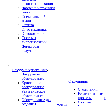
позиционирования
Лазеры и источники
света
Спектральный
анализ
Оптика
Опто-механика
Оптоволокно
Системы
виброизоляции
Детекторы
излучения
Вакуум и криогеника
Вакуумное
оборудование
О компании
Криогенное
оборудование
О компании
Рентгеновское
Реализованные
оборудование
проекты
Н
Оборудование для
Отзывы
создания
Услуги