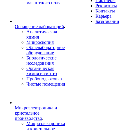
Партнеры
магнитного поля
Реквизиты
Контакты
Карьера
База знаний
Оснащение лабораторий
Аналитическая
химия
Микроскопия
Общелабораторное
оборудование
Биологические
исследования
Органическая
химия и синтез
Пробоподготовка
Чистые помещения
Микроэлектроника и
кристальное
производство
Микроэлектроника
и кристальное