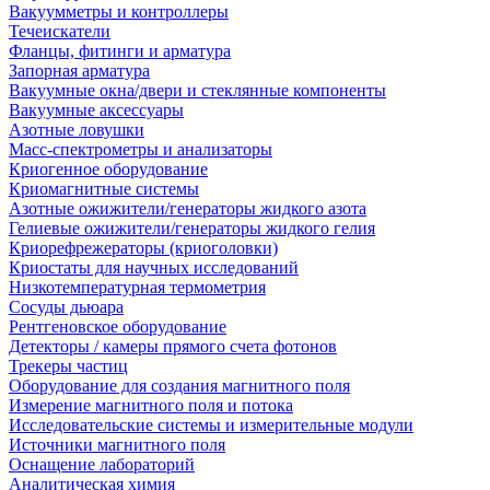
Вакуумметры и контроллеры
Течеискатели
Фланцы, фитинги и арматура
Запорная арматура
Вакуумные окна/двери и стеклянные компоненты
Вакуумные аксессуары
Азотные ловушки
Масс-спектрометры и анализаторы
Криогенное оборудование
Криомагнитные системы
Азотные ожижители/генераторы жидкого азота
Гелиевые ожижители/генераторы жидкого гелия
Криорефрежераторы (криоголовки)
Криостаты для научных исследований
Низкотемпературная термометрия
Сосуды дьюара
Рентгеновское оборудование
Детекторы / камеры прямого счета фотонов
Трекеры частиц
Оборудование для создания магнитного поля
Измерение магнитного поля и потока
Исследовательские системы и измерительные модули
Источники магнитного поля
Оснащение лабораторий
Аналитическая химия