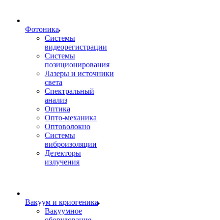
Фотоника
Cистемы
видеорегистрации
Системы
позиционирования
Лазеры и источники
света
Спектральный
анализ
Оптика
Опто-механика
Оптоволокно
Системы
виброизоляции
Детекторы
излучения
Вакуум и криогеника
Вакуумное
оборудование