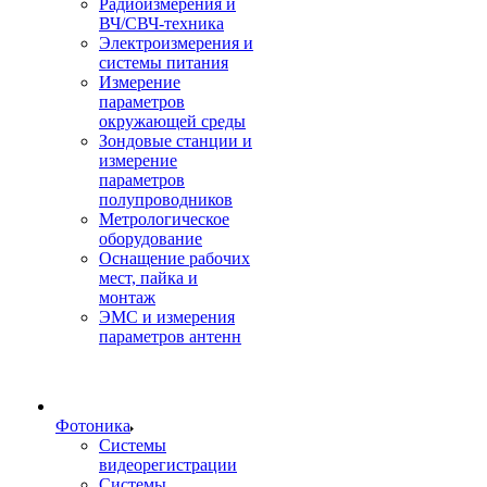
Радиоизмерения и
ВЧ/СВЧ-техника
Электроизмерения и
системы питания
Измерение
параметров
окружающей среды
Зондовые станции и
измерение
параметров
полупроводников
Метрологическое
оборудование
Оснащение рабочих
мест, пайка и
монтаж
ЭМС и измерения
параметров антенн
Фотоника
Cистемы
видеорегистрации
Системы