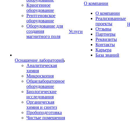
О компании
Криогенное
оборудование
О компании
Рентгеновское
Реализованные
оборудование
проекты
Н
Оборудование для
Отзывы
создания
Услуги
Партнеры
магнитного поля
Реквизиты
Контакты
Карьера
База знаний
Оснащение лабораторий
Аналитическая
химия
Микроскопия
Общелабораторное
оборудование
Биологические
исследования
Органическая
химия и синтез
Пробоподготовка
Чистые помещения