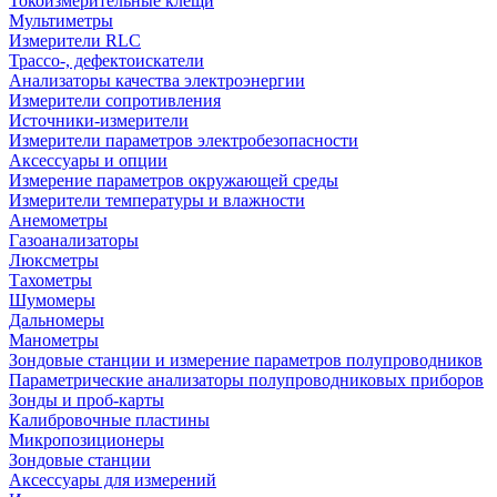
Токоизмерительные клещи
Мультиметры
Измерители RLC
Трассо-, дефектоискатели
Анализаторы качества электроэнергии
Измерители сопротивления
Источники-измерители
Измерители параметров электробезопасности
Аксессуары и опции
Измерение параметров окружающей среды
Измерители температуры и влажности
Анемометры
Газоанализаторы
Люксметры
Тахометры
Шумомеры
Дальномеры
Манометры
Зондовые станции и измерение параметров полупроводников
Параметрические анализаторы полупроводниковых приборов
Зонды и проб-карты
Калибровочные пластины
Микропозиционеры
Зондовые станции
Аксессуары для измерений