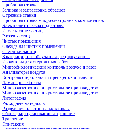
Пробоподготовка
Заливка и запрессовка образцов
Отрезные станки
Пробоподготовка микроэлектронных компонентов
Электролитическая подготовка
Измельчение частиц
Рассев частиц
Чистые помещения
Одежда для чистых помещений
Счетчики частиц
Бактерицидные облучатели, рециркуляторы
Изоляторы для стерильных работ
Микробиологический контроль воздуха и газов
Анализаторы воздуха
Контроль стерильности препаратов и изделий
Ламинарные боксы
Микроэлектроника и кристальное производство
Микроэлектроника и кристальное производство
Литография
Расходные материалы
Разделение пластин на кристаллы
Сборка, корпусирование и хранение
Травление
Эпитаксия