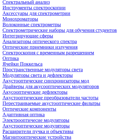
Спектральный анализ
Инструменты спектроскопии
Аксессуары для спектрометрии
Монохроматоры
Волоконные спектрометры
Спектрометрические наборы для обучения студентов
Интегрирующие сферы
Анализаторы оптического спектра
Оптические приемники излучения
Спектроскопия с временным разрешением
Оптика
Ячейки Поккельса
Пространственные модуляторы света
Модуляторы света и дефлекторы
Акустооптические синхронизаторы мод
Драйверы для акусооптических модуляторов
Акусооптические дефлекторы
Акустооптические преобразователи частоты
Перестраиваемые акустооптические фильтры
Оптические компоненты
Адаптивная оптика
Электрооптичесие модуляторы
Акустооптические модуляторы
Расширители пучка и объективы
Магнитооптические устройства