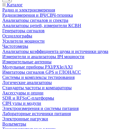
Каталог
Радио и электроизмерения
Радиоизмерения и ВЧ/СВЧ-техника
Анализаторы сигналов и спектра
Анализаторы цепей, измерители КСВН
Генераторы сигналов
Осциллографы
Усилители мощности
Частотомеры
Анализаторы коэффициента шума и источники шума
Измерители и анализаторы ВЧ мощности
Измерительные антенны
Модульные приборы PXI/PXIe/AXI
Имитаторы сигналов GPS и ГЛОНАСС
Системы и комплексы тестирования
Логические анализаторы
Стандарты частоты и компараторы
Аксессуары и опции
SDR и RFSoC‑платформы
СВЧ узлы и модули
Электроизмерения и системы питания
Лабораторные источники питания
Электронные нагрузки
Вольтметры