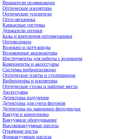
Вращатели поляризации
Оптические изоляторы
Оптические усилители
Опто-механика
Каркасные системы
Держатели оптики
Базы и крепления оптомеханики
Оптоволокно
Волокно и патч-корды
Волоконные анализаторы
Инструменты для работы с волокном
Компоненты и аксессуары
Системы виброизоляции
Оптические плиты и столешницы
Виброопоры и изоляторы
Оптические столы и рабочие места
Аксессуары
Детекторы излучения
Детекторы для счета фотонов
Детекторы на лавинных фотодиодах
Вакуум и криогеника
Вакуумное оборудование
Высоковакуумные насосы
Откачные посты
Форвакуумные насосы