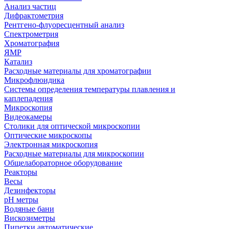
Анализ частиц
Дифрактометрия
Рентгено-флуоресцентный анализ
Спектрометрия
Хроматография
ЯМР
Катализ
Расходные материалы для хроматографии
Микрофлюидика
Системы определения температуры плавления и
каплепадения
Микроскопия
Видеокамеры
Столики для оптической микроскопии
Оптические микроскопы
Электронная микроскопия
Расходные материалы для микроскопии
Общелабораторное оборудование
Реакторы
Весы
Дезинфекторы
рН метры
Водяные бани
Вискозиметры
Пипетки автоматические