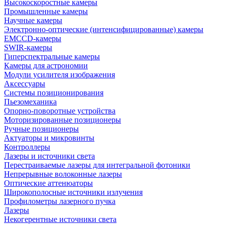
Высокоскоростные камеры
Промышленные камеры
Научные камеры
Электронно-оптические (интенсифицированные) камеры
EMCCD-камеры
SWIR-камеры
Гиперспектральные камеры
Камеры для астрономии
Модули усилителя изображения
Аксессуары
Системы позиционирования
Пьезомеханика
Опорно-поворотные устройства
Моторизированные позиционеры
Ручные позиционеры
Актуаторы и микровинты
Контроллеры
Лазеры и источники света
Перестраиваемые лазеры для интегральной фотоники
Непрерывные волоконные лазеры
Оптические аттенюаторы
Широкополосные источники излучения
Профилометры лазерного пучка
Лазеры
Некогерентные источники света