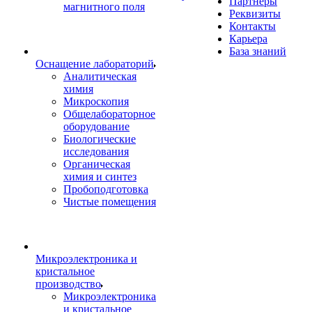
Партнеры
магнитного поля
Реквизиты
Контакты
Карьера
База знаний
Оснащение лабораторий
Аналитическая
химия
Микроскопия
Общелабораторное
оборудование
Биологические
исследования
Органическая
химия и синтез
Пробоподготовка
Чистые помещения
Микроэлектроника и
кристальное
производство
Микроэлектроника
и кристальное