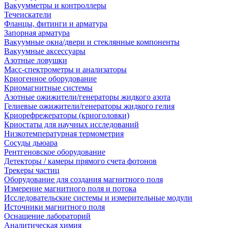
Вакуумметры и контроллеры
Течеискатели
Фланцы, фитинги и арматура
Запорная арматура
Вакуумные окна/двери и стеклянные компоненты
Вакуумные аксессуары
Азотные ловушки
Масс-спектрометры и анализаторы
Криогенное оборудование
Криомагнитные системы
Азотные ожижители/генераторы жидкого азота
Гелиевые ожижители/генераторы жидкого гелия
Криорефрежераторы (криоголовки)
Криостаты для научных исследований
Низкотемпературная термометрия
Сосуды дьюара
Рентгеновское оборудование
Детекторы / камеры прямого счета фотонов
Трекеры частиц
Оборудование для создания магнитного поля
Измерение магнитного поля и потока
Исследовательские системы и измерительные модули
Источники магнитного поля
Оснащение лабораторий
Аналитическая химия