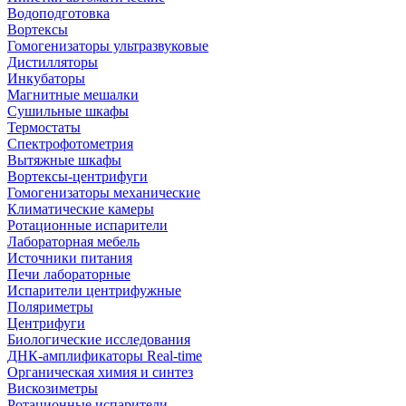
Водоподготовка
Вортексы
Гомогенизаторы ультразвуковые
Дистилляторы
Инкубаторы
Магнитные мешалки
Сушильные шкафы
Термостаты
Спектрофотометрия
Вытяжные шкафы
Вортексы-центрифуги
Гомогенизаторы механические
Климатические камеры
Ротационные испарители
Лабораторная мебель
Источники питания
Печи лабораторные
Испарители центрифужные
Поляриметры
Центрифуги
Биологические исследования
ДНК-амплификаторы Real-time
Органическая химия и синтез
Вискозиметры
Ротационные испарители