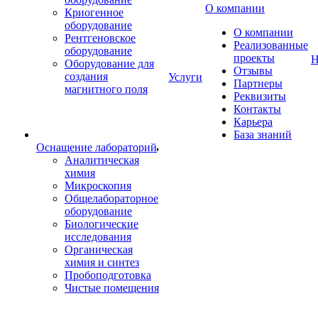
О компании
Криогенное
оборудование
О компании
Рентгеновское
Реализованные
оборудование
проекты
Н
Оборудование для
Отзывы
создания
Услуги
Партнеры
магнитного поля
Реквизиты
Контакты
Карьера
База знаний
Оснащение лабораторий
Аналитическая
химия
Микроскопия
Общелабораторное
оборудование
Биологические
исследования
Органическая
химия и синтез
Пробоподготовка
Чистые помещения