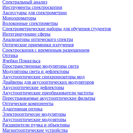
Спектральный анализ
Инструменты спектроскопии
Аксессуары для спектрометрии
Монохроматоры
Волоконные спектрометры
Спектрометрические наборы для обучения студентов
Интегрирующие сферы
Анализаторы оптического спектра
Оптические приемники излучения
Спектроскопия с временным разрешением
Оптика
Ячейки Поккельса
Пространственные модуляторы света
Модуляторы света и дефлекторы
Акустооптические синхронизаторы мод
Драйверы для акусооптических модуляторов
Акусооптические дефлекторы
Акустооптические преобразователи частоты
Перестраиваемые акустооптические фильтры
Оптические компоненты
Адаптивная оптика
Электрооптичесие модуляторы
Акустооптические модуляторы
Расширители пучка и объективы
Магнитооптические устройства