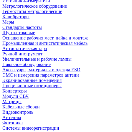
Источники-измерители
Метрологическое оборудование
Термостаты метрологические
Калибраторы
Меры
Стандарты частоты
Шунты токовые
Оснащение рабочих мест, пайка и монтаж
Промышленная и антистатическая мебель
Антистатическая тара
Ручной инструмент
Увеличительные и рабочие лампы
Паяльное оборудование
Аксессуары, материалы и одежда ESD
ЭМС и измерения параметров антенн
Экранированные помещения
Прецизионные позиционеры
Конвертеры
Модули СВЧ
Матрицы
Кабельные сборки
Видеоконтроль
Антенны
Фотоника
Cистемы видеорегистрации