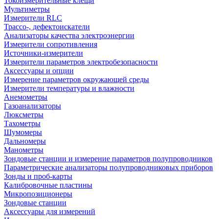
Токоизмерительные клещи
Мультиметры
Измерители RLC
Трассо-, дефектоискатели
Анализаторы качества электроэнергии
Измерители сопротивления
Источники-измерители
Измерители параметров электробезопасности
Аксессуары и опции
Измерение параметров окружающей среды
Измерители температуры и влажности
Анемометры
Газоанализаторы
Люксметры
Тахометры
Шумомеры
Дальномеры
Манометры
Зондовые станции и измерение параметров полупроводников
Параметрические анализаторы полупроводниковых приборов
Зонды и проб-карты
Калибровочные пластины
Микропозиционеры
Зондовые станции
Аксессуары для измерений