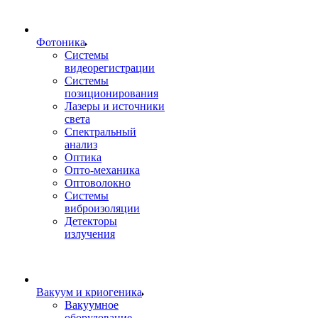
Фотоника
Cистемы
видеорегистрации
Системы
позиционирования
Лазеры и источники
света
Спектральный
анализ
Оптика
Опто-механика
Оптоволокно
Системы
виброизоляции
Детекторы
излучения
Вакуум и криогеника
Вакуумное
оборудование