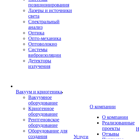
позиционирования
Лазеры и источники
света
Спектральный
анализ
Оптика
Опто-механика
Оптоволокно
Системы
виброизоляции
Детекторы
излучения
Вакуум и криогеника
Вакуумное
оборудование
О компании
Криогенное
оборудование
О компании
Рентгеновское
Реализованные
оборудование
проекты
Н
Оборудование для
Отзывы
создания
Услуги