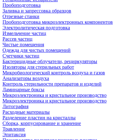
Пробоподготовка
Заливка и запрессовка образцов
Отрезные станки
Пробоподготовка микроэлектронных компонентов
Электролитическая подготовка
Измельчение частиц
Рассев частиц
Чистые помещения
Одежда для чистых помещений
Счетчики частиц
Бактерицидные облучатели, рециркуляторы
Изоляторы для стерильных работ
Микробиологический контроль воздуха и газов
Анализаторы воздуха
Контроль стерильности препаратов и изделий
Ламинарные боксы
Микроэлектроника и кристальное производство
Микроэлектроника и кристальное производство
Литография
Расходные материалы
Разделение пластин на кристаллы
Сборка, корпусирование и хранение
Травление
Эпитаксия