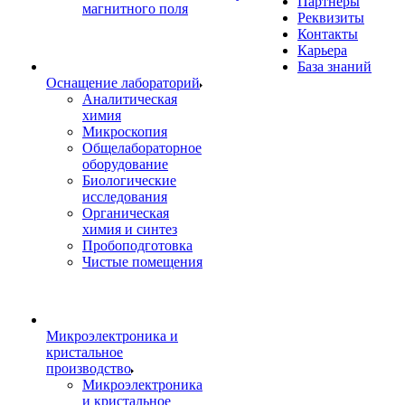
Партнеры
магнитного поля
Реквизиты
Контакты
Карьера
База знаний
Оснащение лабораторий
Аналитическая
химия
Микроскопия
Общелабораторное
оборудование
Биологические
исследования
Органическая
химия и синтез
Пробоподготовка
Чистые помещения
Микроэлектроника и
кристальное
производство
Микроэлектроника
и кристальное