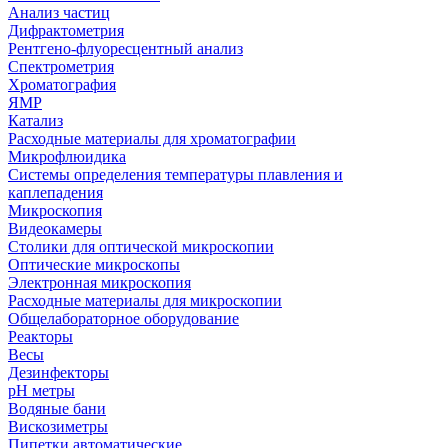
Анализ частиц
Дифрактометрия
Рентгено-флуоресцентный анализ
Спектрометрия
Хроматография
ЯМР
Катализ
Расходные материалы для хроматографии
Микрофлюидика
Системы определения температуры плавления и
каплепадения
Микроскопия
Видеокамеры
Столики для оптической микроскопии
Оптические микроскопы
Электронная микроскопия
Расходные материалы для микроскопии
Общелабораторное оборудование
Реакторы
Весы
Дезинфекторы
рН метры
Водяные бани
Вискозиметры
Пипетки автоматические