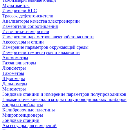
Токоизмерительные клещи
Мультиметры
Измерители RLC
Трассо-, дефектоискатели
Анализаторы качества электроэнергии
Измерители сопротивления
Источники-измерители
Измерители параметров электробезопасности
Аксессуары и опции
Измерение параметров окружающей среды
Измерители температуры и влажности
Анемометры
Газоанализаторы
Люксметры
Тахометры
Шумомеры
Дальномеры
Манометры
Зондовые станции и измерение параметров полупроводников
Параметрические анализаторы полупроводниковых приборов
Зонды и проб-карты
Калибровочные пластины
Микропозиционеры
Зондовые станции
Аксессуары для измерений