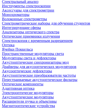
Спектральный анализ
Инструменты спектроскопии
Аксессуары для спектрометрии
Монохроматоры
Волоконные спектрометры
Спектрометрические наборы для обучения студентов
Интегрирующие сферы
Анализаторы оптического спектра
Оптические приемники излучения
Спектроскопия с временным разрешением
Оптика
Ячейки Поккельса
Пространственные модуляторы света
Модуляторы света и дефлекторы
Акустооптические синхронизаторы мод
Драйверы для акусооптических модуляторов
Акусооптические дефлекторы
Акустооптические преобразователи частоты
Перестраиваемые акустооптические фильтры
Оптические компоненты
Адаптивная оптика
Электрооптичесие модуляторы
Акустооптические модуляторы
Расширители пучка и объективы
Магнитооптические устройства