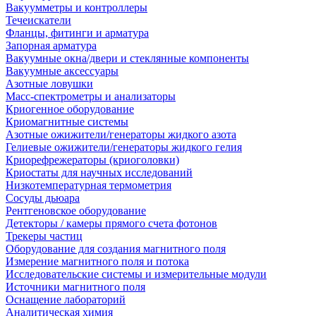
Вакуумметры и контроллеры
Течеискатели
Фланцы, фитинги и арматура
Запорная арматура
Вакуумные окна/двери и стеклянные компоненты
Вакуумные аксессуары
Азотные ловушки
Масс-спектрометры и анализаторы
Криогенное оборудование
Криомагнитные системы
Азотные ожижители/генераторы жидкого азота
Гелиевые ожижители/генераторы жидкого гелия
Криорефрежераторы (криоголовки)
Криостаты для научных исследований
Низкотемпературная термометрия
Сосуды дьюара
Рентгеновское оборудование
Детекторы / камеры прямого счета фотонов
Трекеры частиц
Оборудование для создания магнитного поля
Измерение магнитного поля и потока
Исследовательские системы и измерительные модули
Источники магнитного поля
Оснащение лабораторий
Аналитическая химия