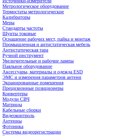
Источники-измерители
Метрологическое оборудование
Термостаты метрологические
Калибраторы
Меры
Стандарты частоты
Шунты токовые
Оснащение рабочих мест, пайка и монтаж
Промышленная и антистатическая мебель
Антистатическая тара
Ручной инструмент
Увеличительные и рабочие лампы
Паяльное оборудование
Аксессуары, материалы и одежда ESD
ЭМС и измерения параметров антенн
Экранированные помещения
Прецизионные позиционеры
Конвертеры
Модули СВЧ
Матрицы
Кабельные сборки
Видеоконтроль
Антенны
Фотоника
Cистемы видеорегистрации