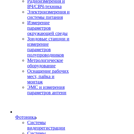
Радиоизмерения и
ВЧ/СВЧ-техника
Электроизмерения и
системы питания
Измерение
параметров
окружающей среды
Зондовые станции и
измерение
параметров
полупроводников
Метрологическое
оборудование
Оснащение рабочих
мест, пайка и
монтаж
ЭМС и измерения
параметров антенн
Фотоника
Cистемы
видеорегистрации
Системы