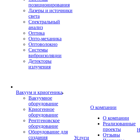
позиционирования
Лазеры и источники
света
Спектральный
анализ
Оптика
Опто-механика
Оптоволокно
Системы
виброизоляции
Детекторы
излучения
Вакуум и криогеника
Вакуумное
оборудование
О компании
Криогенное
оборудование
О компании
Рентгеновское
Реализованные
оборудование
проекты
Н
Оборудование для
Отзывы
создания
Услуги