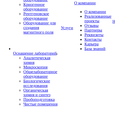
О компании
Криогенное
оборудование
О компании
Рентгеновское
Реализованные
оборудование
проекты
Н
Оборудование для
Отзывы
создания
Услуги
Партнеры
магнитного поля
Реквизиты
Контакты
Карьера
База знаний
Оснащение лабораторий
Аналитическая
химия
Микроскопия
Общелабораторное
оборудование
Биологические
исследования
Органическая
химия и синтез
Пробоподготовка
Чистые помещения