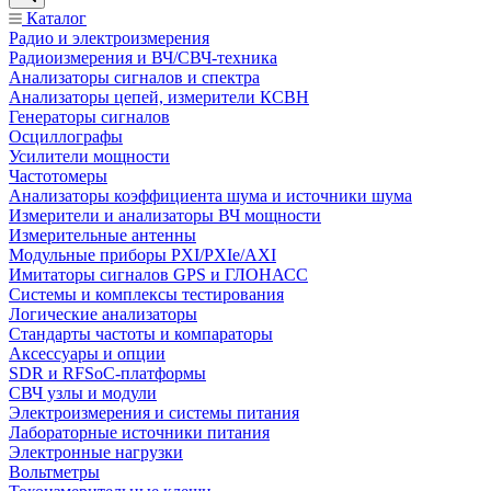
Каталог
Радио и электроизмерения
Радиоизмерения и ВЧ/СВЧ-техника
Анализаторы сигналов и спектра
Анализаторы цепей, измерители КСВН
Генераторы сигналов
Осциллографы
Усилители мощности
Частотомеры
Анализаторы коэффициента шума и источники шума
Измерители и анализаторы ВЧ мощности
Измерительные антенны
Модульные приборы PXI/PXIe/AXI
Имитаторы сигналов GPS и ГЛОНАСС
Системы и комплексы тестирования
Логические анализаторы
Стандарты частоты и компараторы
Аксессуары и опции
SDR и RFSoC‑платформы
СВЧ узлы и модули
Электроизмерения и системы питания
Лабораторные источники питания
Электронные нагрузки
Вольтметры