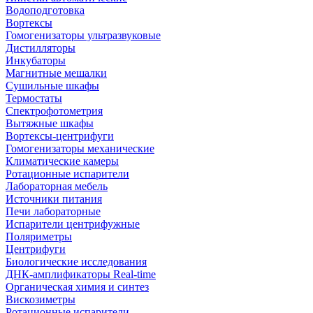
Водоподготовка
Вортексы
Гомогенизаторы ультразвуковые
Дистилляторы
Инкубаторы
Магнитные мешалки
Сушильные шкафы
Термостаты
Спектрофотометрия
Вытяжные шкафы
Вортексы-центрифуги
Гомогенизаторы механические
Климатические камеры
Ротационные испарители
Лабораторная мебель
Источники питания
Печи лабораторные
Испарители центрифужные
Поляриметры
Центрифуги
Биологические исследования
ДНК-амплификаторы Real-time
Органическая химия и синтез
Вискозиметры
Ротационные испарители