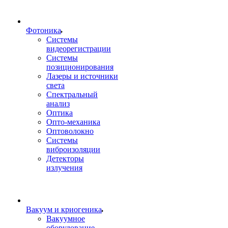
Фотоника
Cистемы
видеорегистрации
Системы
позиционирования
Лазеры и источники
света
Спектральный
анализ
Оптика
Опто-механика
Оптоволокно
Системы
виброизоляции
Детекторы
излучения
Вакуум и криогеника
Вакуумное
оборудование