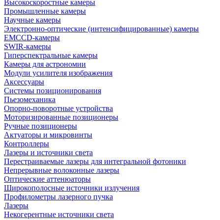
Высокоскоростные камеры
Промышленные камеры
Научные камеры
Электронно-оптические (интенсифицированные) камеры
EMCCD-камеры
SWIR-камеры
Гиперспектральные камеры
Камеры для астрономии
Модули усилителя изображения
Аксессуары
Системы позиционирования
Пьезомеханика
Опорно-поворотные устройства
Моторизированные позиционеры
Ручные позиционеры
Актуаторы и микровинты
Контроллеры
Лазеры и источники света
Перестраиваемые лазеры для интегральной фотоники
Непрерывные волоконные лазеры
Оптические аттенюаторы
Широкополосные источники излучения
Профилометры лазерного пучка
Лазеры
Некогерентные источники света