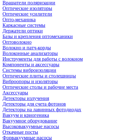
Вращатели поляризации
Оптические изоляторы
Оптические усилители
Опто-механика
Каркасные системы
Держатели оптики
Базы и крепления оптомеханики
Оптоволокно
Волокно и патч-корды
Волоконные анализаторы
Инструменты для работы с волокном
Компоненты и аксессуары
Системы виброизоляции
Оптические плиты и столешницы
Виброопоры и изоляторы
Оптические столы и рабочие места
Аксессуары
Детекторы излучения
Детекторы для счета фотонов
Детекторы на лавинных фотодиодах
Вакуум и криогеника
Вакуумное оборудование
Высоковакуумные насосы
Откачные посты
Форвакуумные насосы