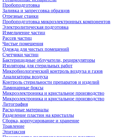
Пробоподготовка
Заливка и запрессовка образцов
Отрезные станки
Пробоподготовка микроэлектронных компонентов
Электролитическая подготовка
Измельчение частиц
Рассев частиц
Чистые помещения
Одежда для чистых помещений
Счетчики частиц
Бактерицидные облучатели, рециркуляторы
Изоляторы для стерильных работ
Микробиологический контроль воздуха и газов
Анализаторы воздуха
Контроль стерильности препаратов и изделий
Ламинарные боксы
Микроэлектроника и кристальное производство
Микроэлектроника и кристальное производство
Литография
Расходные материалы
Разделение пластин на кристаллы
Сборка, корпусирование и хранение
Травление
Эпитаксия