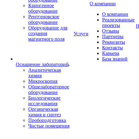
О компании
Криогенное
оборудование
О компании
Рентгеновское
Реализованные
оборудование
проекты
Н
Оборудование для
Отзывы
создания
Услуги
Партнеры
магнитного поля
Реквизиты
Контакты
Карьера
База знаний
Оснащение лабораторий
Аналитическая
химия
Микроскопия
Общелабораторное
оборудование
Биологические
исследования
Органическая
химия и синтез
Пробоподготовка
Чистые помещения