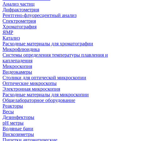
Анализ частиц
Дифрактометрия
Рентгено-флуоресцентный анализ
Спектрометрия
Хроматография
ЯМР
Катализ
Расходные материалы для хроматографии
Микрофлюидика
Системы определения температуры плавления и
каплепадения
Микроскопия
Видеокамеры
Столики для оптической микроскопии
Оптические микроскопы
Электронная микроскопия
Расходные материалы для микроскопии
Общелабораторное оборудование
Реакторы
Весы
Дезинфекторы
рН метры
Водяные бани
Вискозиметры
Пипетки автоматические