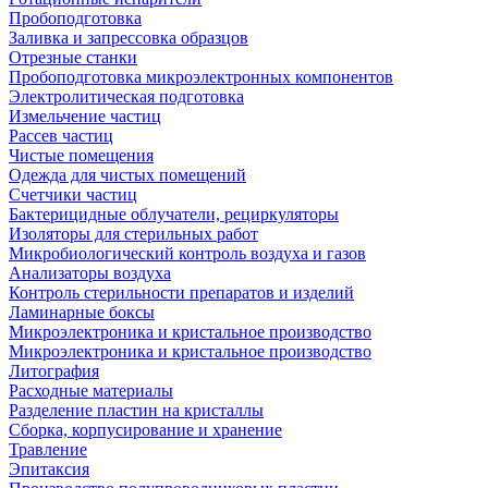
Пробоподготовка
Заливка и запрессовка образцов
Отрезные станки
Пробоподготовка микроэлектронных компонентов
Электролитическая подготовка
Измельчение частиц
Рассев частиц
Чистые помещения
Одежда для чистых помещений
Счетчики частиц
Бактерицидные облучатели, рециркуляторы
Изоляторы для стерильных работ
Микробиологический контроль воздуха и газов
Анализаторы воздуха
Контроль стерильности препаратов и изделий
Ламинарные боксы
Микроэлектроника и кристальное производство
Микроэлектроника и кристальное производство
Литография
Расходные материалы
Разделение пластин на кристаллы
Сборка, корпусирование и хранение
Травление
Эпитаксия