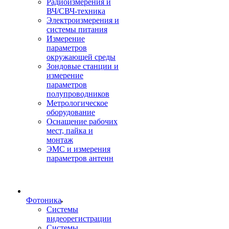
Радиоизмерения и
ВЧ/СВЧ-техника
Электроизмерения и
системы питания
Измерение
параметров
окружающей среды
Зондовые станции и
измерение
параметров
полупроводников
Метрологическое
оборудование
Оснащение рабочих
мест, пайка и
монтаж
ЭМС и измерения
параметров антенн
Фотоника
Cистемы
видеорегистрации
Системы