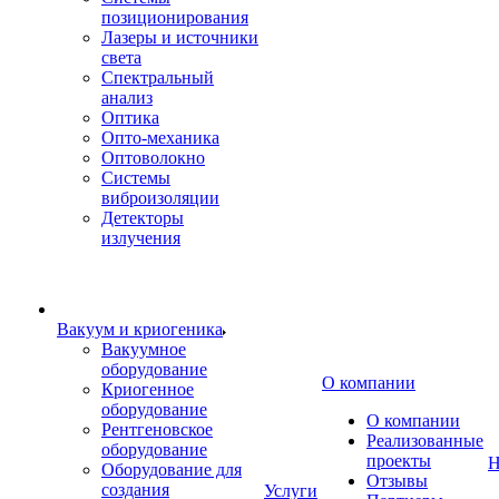
позиционирования
Лазеры и источники
света
Спектральный
анализ
Оптика
Опто-механика
Оптоволокно
Системы
виброизоляции
Детекторы
излучения
Вакуум и криогеника
Вакуумное
оборудование
О компании
Криогенное
оборудование
О компании
Рентгеновское
Реализованные
оборудование
проекты
Н
Оборудование для
Отзывы
создания
Услуги