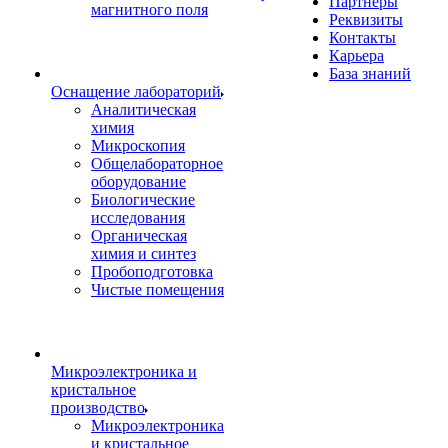
Партнеры
магнитного поля
Реквизиты
Контакты
Карьера
База знаний
Оснащение лабораторий
Аналитическая
химия
Микроскопия
Общелабораторное
оборудование
Биологические
исследования
Органическая
химия и синтез
Пробоподготовка
Чистые помещения
Микроэлектроника и
кристальное
производство
Микроэлектроника
и кристальное