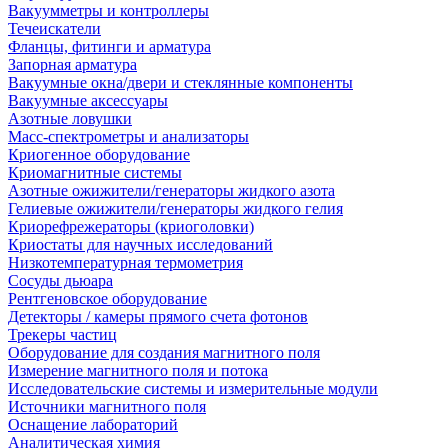
Вакуумметры и контроллеры
Течеискатели
Фланцы, фитинги и арматура
Запорная арматура
Вакуумные окна/двери и стеклянные компоненты
Вакуумные аксессуары
Азотные ловушки
Масс-спектрометры и анализаторы
Криогенное оборудование
Криомагнитные системы
Азотные ожижители/генераторы жидкого азота
Гелиевые ожижители/генераторы жидкого гелия
Криорефрежераторы (криоголовки)
Криостаты для научных исследований
Низкотемпературная термометрия
Сосуды дьюара
Рентгеновское оборудование
Детекторы / камеры прямого счета фотонов
Трекеры частиц
Оборудование для создания магнитного поля
Измерение магнитного поля и потока
Исследовательские системы и измерительные модули
Источники магнитного поля
Оснащение лабораторий
Аналитическая химия