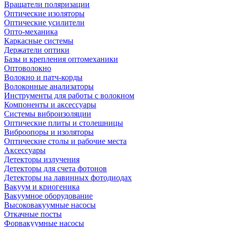
Вращатели поляризации
Оптические изоляторы
Оптические усилители
Опто-механика
Каркасные системы
Держатели оптики
Базы и крепления оптомеханики
Оптоволокно
Волокно и патч-корды
Волоконные анализаторы
Инструменты для работы с волокном
Компоненты и аксессуары
Системы виброизоляции
Оптические плиты и столешницы
Виброопоры и изоляторы
Оптические столы и рабочие места
Аксессуары
Детекторы излучения
Детекторы для счета фотонов
Детекторы на лавинных фотодиодах
Вакуум и криогеника
Вакуумное оборудование
Высоковакуумные насосы
Откачные посты
Форвакуумные насосы