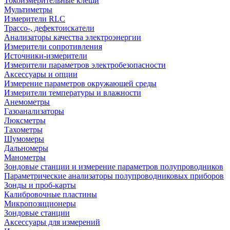
Токоизмерительные клещи
Мультиметры
Измерители RLC
Трассо-, дефектоискатели
Анализаторы качества электроэнергии
Измерители сопротивления
Источники-измерители
Измерители параметров электробезопасности
Аксессуары и опции
Измерение параметров окружающей среды
Измерители температуры и влажности
Анемометры
Газоанализаторы
Люксметры
Тахометры
Шумомеры
Дальномеры
Манометры
Зондовые станции и измерение параметров полупроводников
Параметрические анализаторы полупроводниковых приборов
Зонды и проб-карты
Калибровочные пластины
Микропозиционеры
Зондовые станции
Аксессуары для измерений