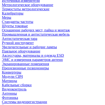
Источники-измерители
Метрологическое оборудование
Термостаты метрологические
Калибраторы
Меры
Стандарты частоты
Шунты токовые
Оснащение рабочих мест, пайка и монтаж
Промышленная и антистатическая мебель
Антистатическая тара
Ручной инструмент
Увеличительные и рабочие лампы
Паяльное оборудование
Аксессуары, материалы и одежда ESD
ЭМС и измерения параметров антенн
Экранированные помещения
Прецизионные позиционеры
Конвертеры
Модули СВЧ
Матрицы
Кабельные сборки
Видеоконтроль
Антенны
Фотоника
Cистемы видеорегистрации