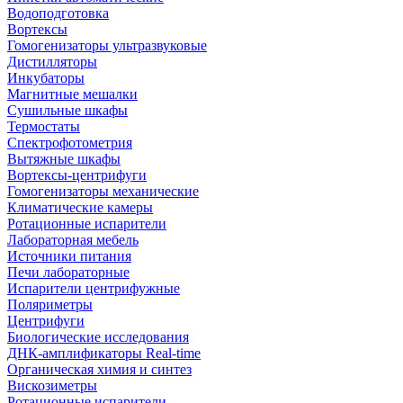
Водоподготовка
Вортексы
Гомогенизаторы ультразвуковые
Дистилляторы
Инкубаторы
Магнитные мешалки
Сушильные шкафы
Термостаты
Спектрофотометрия
Вытяжные шкафы
Вортексы-центрифуги
Гомогенизаторы механические
Климатические камеры
Ротационные испарители
Лабораторная мебель
Источники питания
Печи лабораторные
Испарители центрифужные
Поляриметры
Центрифуги
Биологические исследования
ДНК-амплификаторы Real-time
Органическая химия и синтез
Вискозиметры
Ротационные испарители