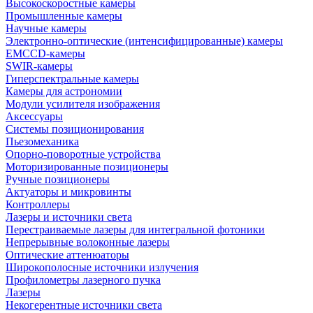
Высокоскоростные камеры
Промышленные камеры
Научные камеры
Электронно-оптические (интенсифицированные) камеры
EMCCD-камеры
SWIR-камеры
Гиперспектральные камеры
Камеры для астрономии
Модули усилителя изображения
Аксессуары
Системы позиционирования
Пьезомеханика
Опорно-поворотные устройства
Моторизированные позиционеры
Ручные позиционеры
Актуаторы и микровинты
Контроллеры
Лазеры и источники света
Перестраиваемые лазеры для интегральной фотоники
Непрерывные волоконные лазеры
Оптические аттенюаторы
Широкополосные источники излучения
Профилометры лазерного пучка
Лазеры
Некогерентные источники света