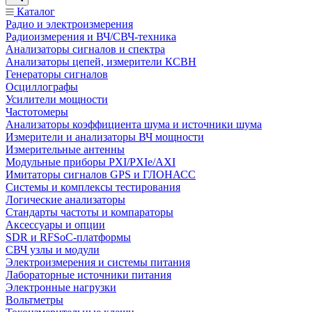
Каталог
Радио и электроизмерения
Радиоизмерения и ВЧ/СВЧ-техника
Анализаторы сигналов и спектра
Анализаторы цепей, измерители КСВН
Генераторы сигналов
Осциллографы
Усилители мощности
Частотомеры
Анализаторы коэффициента шума и источники шума
Измерители и анализаторы ВЧ мощности
Измерительные антенны
Модульные приборы PXI/PXIe/AXI
Имитаторы сигналов GPS и ГЛОНАСС
Системы и комплексы тестирования
Логические анализаторы
Стандарты частоты и компараторы
Аксессуары и опции
SDR и RFSoC‑платформы
СВЧ узлы и модули
Электроизмерения и системы питания
Лабораторные источники питания
Электронные нагрузки
Вольтметры