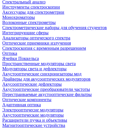
Спектральный анализ
Инструменты спектроскопии
Аксессуары для спектрометрии
Монохроматоры
Волоконные спектрометры
Спектрометрические наборы для обучения студентов
Интегрирующие сферы
Анализаторы оптического спектра
Оптические приемники излучения
Спектроскопия с временным разрешением
Оптика
Ячейки Поккельса
Пространственные модуляторы света
Модуляторы света и дефлекторы
Акустооптические синхронизаторы мод
Драйверы для акусооптических модуляторов
Акусооптические дефлекторы
Акустооптические преобразователи частоты
Перестраиваемые акустооптические фильтры
Оптические компоненты
Адаптивная оптика
Электрооптичесие модуляторы
Акустооптические модуляторы
Расширители пучка и объективы
Магнитооптические устройства