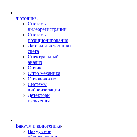
Фотоника
Cистемы
видеорегистрации
Системы
позиционирования
Лазеры и источники
света
Спектральный
анализ
Оптика
Опто-механика
Оптоволокно
Системы
виброизоляции
Детекторы
излучения
Вакуум и криогеника
Вакуумное
оборудование