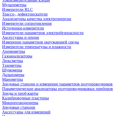
Токоизмерительные клещи
Мультиметры
Измерители RLC
Трассо-, дефектоискатели
Анализаторы качества электроэнергии
Измерители сопротивления
Источники-измерители
Измерители параметров электробезопасности
Аксессуары и опции
Измерение параметров окружающей среды
Измерители температуры и влажности
Анемометры
Газоанализаторы
Люксметры
Тахометры
Шумомеры
Дальномеры
Манометры
Зондовые станции и измерение параметров полупроводников
Параметрические анализаторы полупроводниковых приборов
Зонды и проб-карты
Калибровочные пластины
Микропозиционеры
Зондовые станции
Аксессуары для измерений