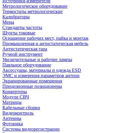
Источники-измерители
Метрологическое оборудование
Термостаты метрологические
Калибраторы
Меры
Стандарты частоты
Шунты токовые
Оснащение рабочих мест, пайка и монтаж
Промышленная и антистатическая мебель
Антистатическая тара
Ручной инструмент
Увеличительные и рабочие лампы
Паяльное оборудование
Аксессуары, материалы и одежда ESD
ЭМС и измерения параметров антенн
Экранированные помещения
Прецизионные позиционеры
Конвертеры
Модули СВЧ
Матрицы
Кабельные сборки
Видеоконтроль
Антенны
Фотоника
Cистемы видеорегистрации