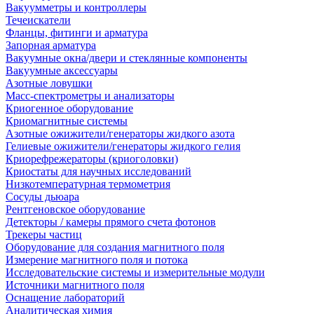
Вакуумметры и контроллеры
Течеискатели
Фланцы, фитинги и арматура
Запорная арматура
Вакуумные окна/двери и стеклянные компоненты
Вакуумные аксессуары
Азотные ловушки
Масс-спектрометры и анализаторы
Криогенное оборудование
Криомагнитные системы
Азотные ожижители/генераторы жидкого азота
Гелиевые ожижители/генераторы жидкого гелия
Криорефрежераторы (криоголовки)
Криостаты для научных исследований
Низкотемпературная термометрия
Сосуды дьюара
Рентгеновское оборудование
Детекторы / камеры прямого счета фотонов
Трекеры частиц
Оборудование для создания магнитного поля
Измерение магнитного поля и потока
Исследовательские системы и измерительные модули
Источники магнитного поля
Оснащение лабораторий
Аналитическая химия