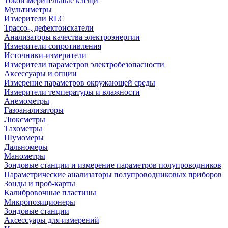
Токоизмерительные клещи
Мультиметры
Измерители RLC
Трассо-, дефектоискатели
Анализаторы качества электроэнергии
Измерители сопротивления
Источники-измерители
Измерители параметров электробезопасности
Аксессуары и опции
Измерение параметров окружающей среды
Измерители температуры и влажности
Анемометры
Газоанализаторы
Люксметры
Тахометры
Шумомеры
Дальномеры
Манометры
Зондовые станции и измерение параметров полупроводников
Параметрические анализаторы полупроводниковых приборов
Зонды и проб-карты
Калибровочные пластины
Микропозиционеры
Зондовые станции
Аксессуары для измерений