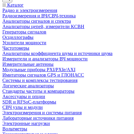
Каталог
Радио и электроизмерения
Радиоизмерения и ВЧ/СВЧ-техника
Анализаторы сигналов и спектра
Анализаторы цепей, измерители КСВН
Генераторы сигналов
Осциллографы
Усилители мощности
Частотомеры
Анализаторы коэффициента шума и источники шума
Измерители и анализаторы ВЧ мощности
Измерительные антенны
Модульные приборы PXI/PXIe/AXI
Имитаторы сигналов GPS и ГЛОНАСС
Системы и комплексы тестирования
Логические анализаторы
Стандарты частоты и компараторы
Аксессуары и опции
SDR и RFSoC‑платформы
СВЧ узлы и модули
Электроизмерения и системы питания
Лабораторные источники питания
Электронные нагрузки
Вольтметры