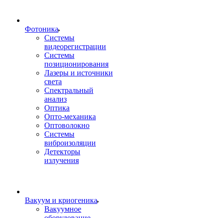
Фотоника
Cистемы
видеорегистрации
Системы
позиционирования
Лазеры и источники
света
Спектральный
анализ
Оптика
Опто-механика
Оптоволокно
Системы
виброизоляции
Детекторы
излучения
Вакуум и криогеника
Вакуумное
оборудование