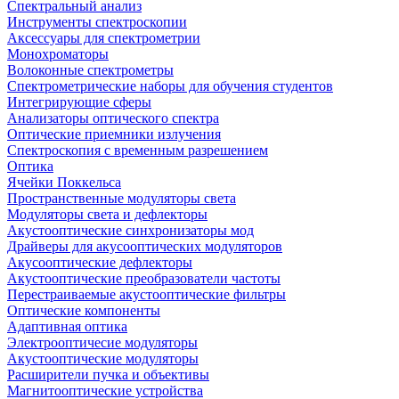
Спектральный анализ
Инструменты спектроскопии
Аксессуары для спектрометрии
Монохроматоры
Волоконные спектрометры
Спектрометрические наборы для обучения студентов
Интегрирующие сферы
Анализаторы оптического спектра
Оптические приемники излучения
Спектроскопия с временным разрешением
Оптика
Ячейки Поккельса
Пространственные модуляторы света
Модуляторы света и дефлекторы
Акустооптические синхронизаторы мод
Драйверы для акусооптических модуляторов
Акусооптические дефлекторы
Акустооптические преобразователи частоты
Перестраиваемые акустооптические фильтры
Оптические компоненты
Адаптивная оптика
Электрооптичесие модуляторы
Акустооптические модуляторы
Расширители пучка и объективы
Магнитооптические устройства