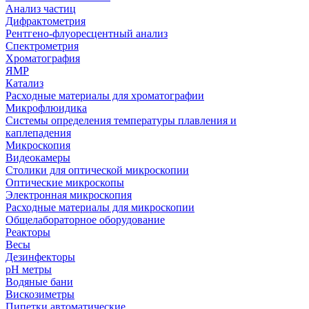
Анализ частиц
Дифрактометрия
Рентгено-флуоресцентный анализ
Спектрометрия
Хроматография
ЯМР
Катализ
Расходные материалы для хроматографии
Микрофлюидика
Системы определения температуры плавления и
каплепадения
Микроскопия
Видеокамеры
Столики для оптической микроскопии
Оптические микроскопы
Электронная микроскопия
Расходные материалы для микроскопии
Общелабораторное оборудование
Реакторы
Весы
Дезинфекторы
рН метры
Водяные бани
Вискозиметры
Пипетки автоматические