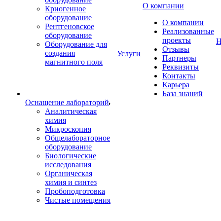
О компании
Криогенное
оборудование
О компании
Рентгеновское
Реализованные
оборудование
проекты
Н
Оборудование для
Отзывы
создания
Услуги
Партнеры
магнитного поля
Реквизиты
Контакты
Карьера
База знаний
Оснащение лабораторий
Аналитическая
химия
Микроскопия
Общелабораторное
оборудование
Биологические
исследования
Органическая
химия и синтез
Пробоподготовка
Чистые помещения