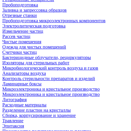
Пробоподготовка
Заливка и запрессовка образцов
Отрезные станки
Пробоподготовка микроэлектронных компонентов
Электролитическая подготовка
Измельчение частиц
Рассев частиц
Чистые помещения
Одежда для чистых помещений
Счетчики частиц
Бактерицидные облучатели, рециркуляторы
Изоляторы для стерильных работ
Микробиологический контроль воздуха и газов
Анализаторы воздуха
Контроль стерильности препаратов и изделий
Ламинарные боксы
Микроэлектроника и кристальное производство
Микроэлектроника и кристальное производство
Литография
Расходные материалы
Разделение пластин на кристаллы
Сборка, корпусирование и хранение
Травление
Эпитаксия