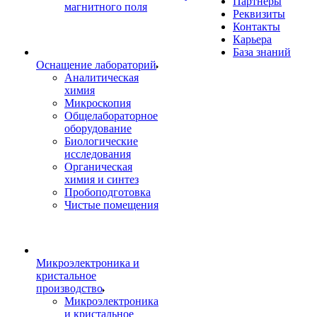
Партнеры
магнитного поля
Реквизиты
Контакты
Карьера
База знаний
Оснащение лабораторий
Аналитическая
химия
Микроскопия
Общелабораторное
оборудование
Биологические
исследования
Органическая
химия и синтез
Пробоподготовка
Чистые помещения
Микроэлектроника и
кристальное
производство
Микроэлектроника
и кристальное