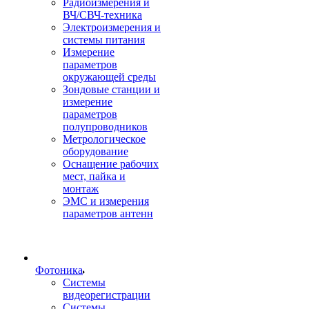
Радиоизмерения и
ВЧ/СВЧ-техника
Электроизмерения и
системы питания
Измерение
параметров
окружающей среды
Зондовые станции и
измерение
параметров
полупроводников
Метрологическое
оборудование
Оснащение рабочих
мест, пайка и
монтаж
ЭМС и измерения
параметров антенн
Фотоника
Cистемы
видеорегистрации
Системы