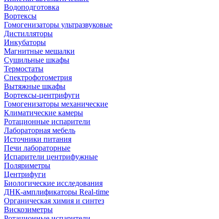
Водоподготовка
Вортексы
Гомогенизаторы ультразвуковые
Дистилляторы
Инкубаторы
Магнитные мешалки
Сушильные шкафы
Термостаты
Спектрофотометрия
Вытяжные шкафы
Вортексы-центрифуги
Гомогенизаторы механические
Климатические камеры
Ротационные испарители
Лабораторная мебель
Источники питания
Печи лабораторные
Испарители центрифужные
Поляриметры
Центрифуги
Биологические исследования
ДНК-амплификаторы Real-time
Органическая химия и синтез
Вискозиметры
Ротационные испарители