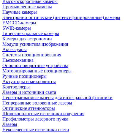
Высокоскоростные камеры
Промышленные камеры
Научные камеры
Электронно-оптические (интенсифицированные) камеры
EMCCD-камеры
SWIR-камеры
Гиперспектральные камеры
Камеры для астрономии
Модули усилителя изображения
Аксессуары
Системы позиционирования
Пьезомеханика
Опорно-поворотные устройства
Моторизированные позиционеры
Ручные позиционеры
Актуаторы и микровинты
Контроллеры
Лазеры и источники света
Перестраиваемые лазеры для интегральной фотоники
Непрерывные волоконные лазеры
Оптические аттенюаторы
Широкополосные источники излучения
Профилометры лазерного пучка
Лазеры
Некогерентные источники света