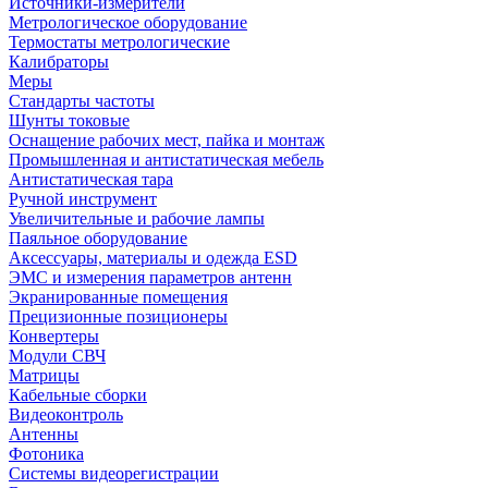
Источники-измерители
Метрологическое оборудование
Термостаты метрологические
Калибраторы
Меры
Стандарты частоты
Шунты токовые
Оснащение рабочих мест, пайка и монтаж
Промышленная и антистатическая мебель
Антистатическая тара
Ручной инструмент
Увеличительные и рабочие лампы
Паяльное оборудование
Аксессуары, материалы и одежда ESD
ЭМС и измерения параметров антенн
Экранированные помещения
Прецизионные позиционеры
Конвертеры
Модули СВЧ
Матрицы
Кабельные сборки
Видеоконтроль
Антенны
Фотоника
Cистемы видеорегистрации