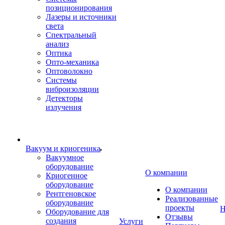
позиционирования
Лазеры и источники
света
Спектральный
анализ
Оптика
Опто-механика
Оптоволокно
Системы
виброизоляции
Детекторы
излучения
Вакуум и криогеника
Вакуумное
оборудование
О компании
Криогенное
оборудование
О компании
Рентгеновское
Реализованные
оборудование
проекты
Н
Оборудование для
Отзывы
создания
Услуги