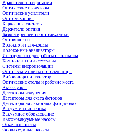
Вращатели поляризации
Оптические изоляторы
Оптические усилители
Опто-механика
Каркасные системы
Держатели оптики
Базы и крепления оптомеханики
Оптоволокно
Волокно и патч-корды
Волоконные анализаторы
Инструменты для работы с волокном
Компоненты и аксессуары
Системы виброизоляции
Оптические плиты и столешницы
Виброопоры и изоляторы
Оптические столы и рабочие места
Аксессуары
Детекторы излучения
Детекторы для счета фотонов
Детекторы на лавинных фотодиодах
Вакуум и криогеника
Вакуумное оборудование
Высоковакуумные насосы
Откачные посты
Форвакуумные насосы