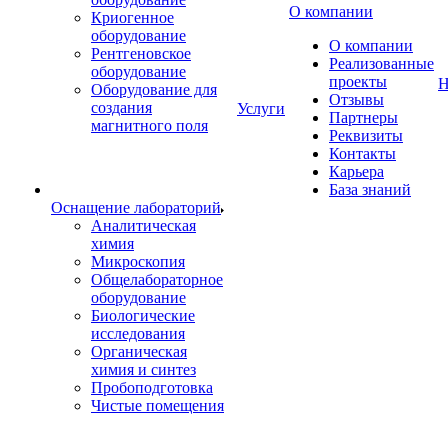
О компании
Криогенное
оборудование
О компании
Рентгеновское
Реализованные
оборудование
проекты
Н
Оборудование для
Отзывы
создания
Услуги
Партнеры
магнитного поля
Реквизиты
Контакты
Карьера
База знаний
Оснащение лабораторий
Аналитическая
химия
Микроскопия
Общелабораторное
оборудование
Биологические
исследования
Органическая
химия и синтез
Пробоподготовка
Чистые помещения