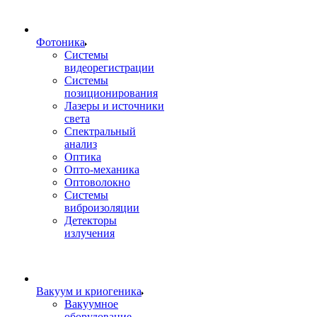
Фотоника
Cистемы
видеорегистрации
Системы
позиционирования
Лазеры и источники
света
Спектральный
анализ
Оптика
Опто-механика
Оптоволокно
Системы
виброизоляции
Детекторы
излучения
Вакуум и криогеника
Вакуумное
оборудование