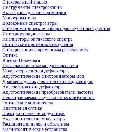
Спектральный анализ
Инструменты спектроскопии
Аксессуары для спектрометрии
Монохроматоры
Волоконные спектрометры
Спектрометрические наборы для обучения студентов
Интегрирующие сферы
Анализаторы оптического спектра
Оптические приемники излучения
Спектроскопия с временным разрешением
Оптика
Ячейки Поккельса
Пространственные модуляторы света
Модуляторы света и дефлекторы
Акустооптические синхронизаторы мод
Драйверы для акусооптических модуляторов
Акусооптические дефлекторы
Акустооптические преобразователи частоты
Перестраиваемые акустооптические фильтры
Оптические компоненты
Адаптивная оптика
Электрооптичесие модуляторы
Акустооптические модуляторы
Расширители пучка и объективы
Магнитооптические устройства