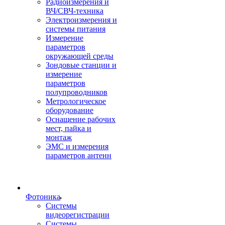
Радиоизмерения и
ВЧ/СВЧ-техника
Электроизмерения и
системы питания
Измерение
параметров
окружающей среды
Зондовые станции и
измерение
параметров
полупроводников
Метрологическое
оборудование
Оснащение рабочих
мест, пайка и
монтаж
ЭМС и измерения
параметров антенн
Фотоника
Cистемы
видеорегистрации
Системы