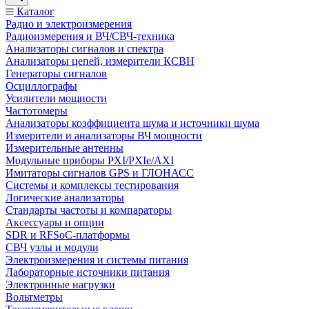
Каталог
Радио и электроизмерения
Радиоизмерения и ВЧ/СВЧ-техника
Анализаторы сигналов и спектра
Анализаторы цепей, измерители КСВН
Генераторы сигналов
Осциллографы
Усилители мощности
Частотомеры
Анализаторы коэффициента шума и источники шума
Измерители и анализаторы ВЧ мощности
Измерительные антенны
Модульные приборы PXI/PXIe/AXI
Имитаторы сигналов GPS и ГЛОНАСС
Системы и комплексы тестирования
Логические анализаторы
Стандарты частоты и компараторы
Аксессуары и опции
SDR и RFSoC‑платформы
СВЧ узлы и модули
Электроизмерения и системы питания
Лабораторные источники питания
Электронные нагрузки
Вольтметры