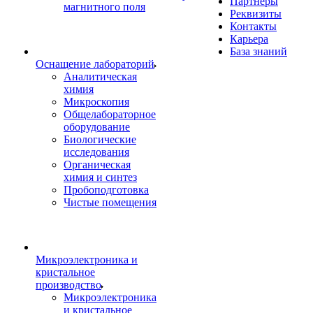
Партнеры
магнитного поля
Реквизиты
Контакты
Карьера
База знаний
Оснащение лабораторий
Аналитическая
химия
Микроскопия
Общелабораторное
оборудование
Биологические
исследования
Органическая
химия и синтез
Пробоподготовка
Чистые помещения
Микроэлектроника и
кристальное
производство
Микроэлектроника
и кристальное