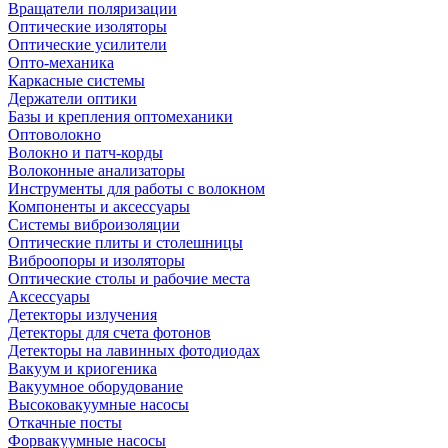
Вращатели поляризации
Оптические изоляторы
Оптические усилители
Опто-механика
Каркасные системы
Держатели оптики
Базы и крепления оптомеханики
Оптоволокно
Волокно и патч-корды
Волоконные анализаторы
Инструменты для работы с волокном
Компоненты и аксессуары
Системы виброизоляции
Оптические плиты и столешницы
Виброопоры и изоляторы
Оптические столы и рабочие места
Аксессуары
Детекторы излучения
Детекторы для счета фотонов
Детекторы на лавинных фотодиодах
Вакуум и криогеника
Вакуумное оборудование
Высоковакуумные насосы
Откачные посты
Форвакуумные насосы