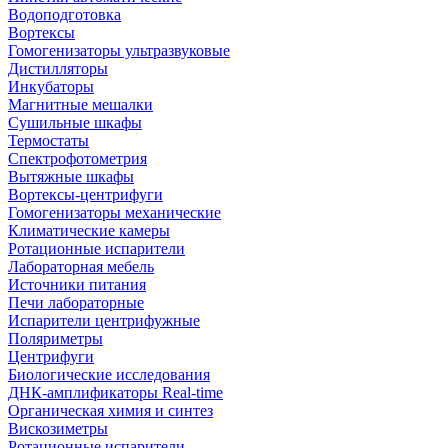
Водоподготовка
Вортексы
Гомогенизаторы ультразвуковые
Дистилляторы
Инкубаторы
Магнитные мешалки
Сушильные шкафы
Термостаты
Спектрофотометрия
Вытяжные шкафы
Вортексы-центрифуги
Гомогенизаторы механические
Климатические камеры
Ротационные испарители
Лабораторная мебель
Источники питания
Печи лабораторные
Испарители центрифужные
Поляриметры
Центрифуги
Биологические исследования
ДНК-амплификаторы Real-time
Органическая химия и синтез
Вискозиметры
Ротационные испарители