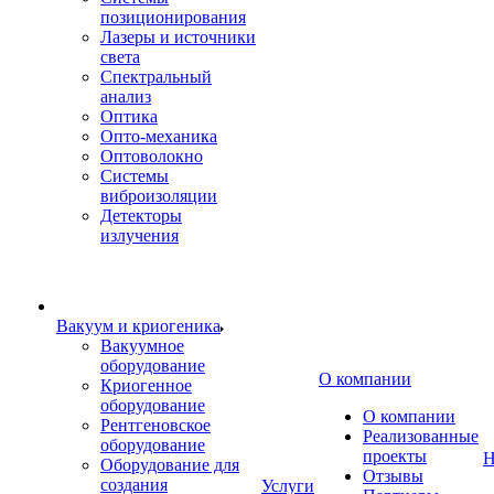
позиционирования
Лазеры и источники
света
Спектральный
анализ
Оптика
Опто-механика
Оптоволокно
Системы
виброизоляции
Детекторы
излучения
Вакуум и криогеника
Вакуумное
оборудование
О компании
Криогенное
оборудование
О компании
Рентгеновское
Реализованные
оборудование
проекты
Н
Оборудование для
Отзывы
создания
Услуги