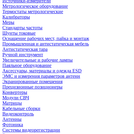
Источники-измерители
Метрологическое оборудование
Термостаты метрологические
Калибраторы
Меры
Стандарты частоты
Шунты токовые
Оснащение рабочих мест, пайка и монтаж
Промышленная и антистатическая мебель
Антистатическая тара
Ручной инструмент
Увеличительные и рабочие лампы
Паяльное оборудование
Аксессуары, материалы и одежда ESD
ЭМС и измерения параметров антенн
Экранированные помещения
Прецизионные позиционеры
Конвертеры
Модули СВЧ
Матрицы
Кабельные сборки
Видеоконтроль
Антенны
Фотоника
Cистемы видеорегистрации