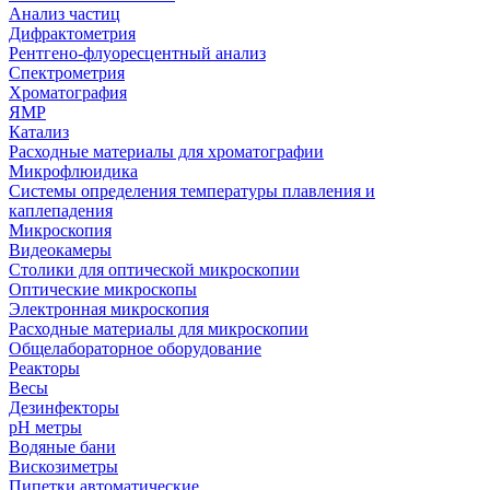
Анализ частиц
Дифрактометрия
Рентгено-флуоресцентный анализ
Спектрометрия
Хроматография
ЯМР
Катализ
Расходные материалы для хроматографии
Микрофлюидика
Системы определения температуры плавления и
каплепадения
Микроскопия
Видеокамеры
Столики для оптической микроскопии
Оптические микроскопы
Электронная микроскопия
Расходные материалы для микроскопии
Общелабораторное оборудование
Реакторы
Весы
Дезинфекторы
рН метры
Водяные бани
Вискозиметры
Пипетки автоматические