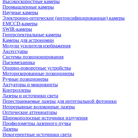
Высокоскоростные камеры
Промышленные камеры
Научные камеры
Электронно-оптические (интенсифицированные) камеры
EMCCD-камеры
SWIR-камеры
Гиперспектральные камеры
Камеры для астрономии
Модули усилителя изображения
Аксессуары
Системы позиционирования
Пьезомеханика
Опорно-поворотные устройства
Моторизированные позиционеры
Ручные позиционеры
Актуаторы и микровинты
Контроллеры
Лазеры и источники света
Перестраиваемые лазеры для интегральной фотоники
Непрерывные волоконные лазеры
Оптические аттенюаторы
Широкополосные источники излучения
Профилометры лазерного пучка
Лазеры
Некогерентные источники света