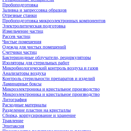
Пробоподготовка
Заливка и запрессовка образцов
Отрезные станки
Пробоподготовка микроэлектронных компонентов
Электролитическая подготовка
Измельчение частиц
Рассев частиц
Чистые помещения
Одежда для чистых помещений
Счетчики частиц
Бактерицидные облучатели, рециркуляторы
Изоляторы для стерильных работ
Микробиологический контроль воздуха и газов
Анализаторы воздуха
Контроль стерильности препаратов и изделий
Ламинарные боксы
Микроэлектроника и кристальное производство
Микроэлектроника и кристальное производство
Литография
Расходные материалы
Разделение пластин на кристаллы
Сборка, корпусирование и хранение
Травление
Эпитаксия