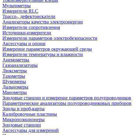
Токоизмерительные клещи
Мультиметры
Измерители RLC
Трассо-, дефектоискатели
Анализаторы качества электроэнергии
Измерители сопротивления
Источники-измерители
Измерители параметров электробезопасности
Аксессуары и опции
Измерение параметров окружающей среды
Измерители температуры и влажности
Анемометры
Газоанализаторы
Люксметры
Тахометры
Шумомеры
Дальномеры
Манометры
Зондовые станции и измерение параметров полупроводников
Параметрические анализаторы полупроводниковых приборов
Зонды и проб-карты
Калибровочные пластины
Микропозиционеры
Зондовые станции
Аксессуары для измерений