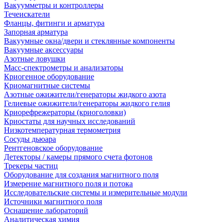
Вакуумметры и контроллеры
Течеискатели
Фланцы, фитинги и арматура
Запорная арматура
Вакуумные окна/двери и стеклянные компоненты
Вакуумные аксессуары
Азотные ловушки
Масс-спектрометры и анализаторы
Криогенное оборудование
Криомагнитные системы
Азотные ожижители/генераторы жидкого азота
Гелиевые ожижители/генераторы жидкого гелия
Криорефрежераторы (криоголовки)
Криостаты для научных исследований
Низкотемпературная термометрия
Сосуды дьюара
Рентгеновское оборудование
Детекторы / камеры прямого счета фотонов
Трекеры частиц
Оборудование для создания магнитного поля
Измерение магнитного поля и потока
Исследовательские системы и измерительные модули
Источники магнитного поля
Оснащение лабораторий
Аналитическая химия