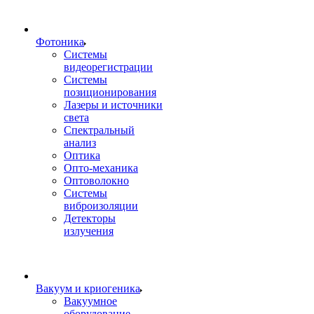
Фотоника
Cистемы
видеорегистрации
Системы
позиционирования
Лазеры и источники
света
Спектральный
анализ
Оптика
Опто-механика
Оптоволокно
Системы
виброизоляции
Детекторы
излучения
Вакуум и криогеника
Вакуумное
оборудование