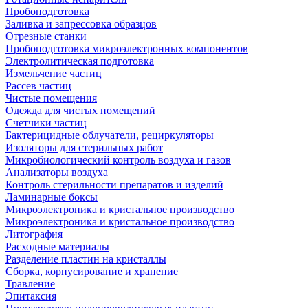
Пробоподготовка
Заливка и запрессовка образцов
Отрезные станки
Пробоподготовка микроэлектронных компонентов
Электролитическая подготовка
Измельчение частиц
Рассев частиц
Чистые помещения
Одежда для чистых помещений
Счетчики частиц
Бактерицидные облучатели, рециркуляторы
Изоляторы для стерильных работ
Микробиологический контроль воздуха и газов
Анализаторы воздуха
Контроль стерильности препаратов и изделий
Ламинарные боксы
Микроэлектроника и кристальное производство
Микроэлектроника и кристальное производство
Литография
Расходные материалы
Разделение пластин на кристаллы
Сборка, корпусирование и хранение
Травление
Эпитаксия