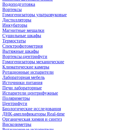
Водоподготовка
Вортексы
Гомогенизаторы ультразвуковые
Дистилляторы
Инкубаторы
Магнитные мешалки
Сушильные шкафы
Термостаты
Спектрофотометрия
Вытяжные шкафы
Вортексы-центрифуги
Гомогенизаторы механические
Климатические камеры
Ротационные испарители
Лабораторная мебель
Источники питания
Печи лабораторные
Испарители центрифужные
Поляриметры
Центрифуги
Биологические исследования
ДНК-амплификаторы Real-time
Органическая химия и синтез
Вискозиметры
Ротационные испарители