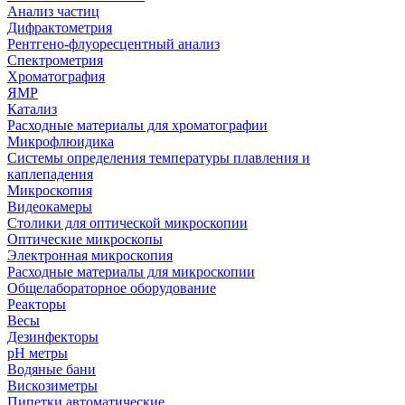
Анализ частиц
Дифрактометрия
Рентгено-флуоресцентный анализ
Спектрометрия
Хроматография
ЯМР
Катализ
Расходные материалы для хроматографии
Микрофлюидика
Системы определения температуры плавления и
каплепадения
Микроскопия
Видеокамеры
Столики для оптической микроскопии
Оптические микроскопы
Электронная микроскопия
Расходные материалы для микроскопии
Общелабораторное оборудование
Реакторы
Весы
Дезинфекторы
рН метры
Водяные бани
Вискозиметры
Пипетки автоматические