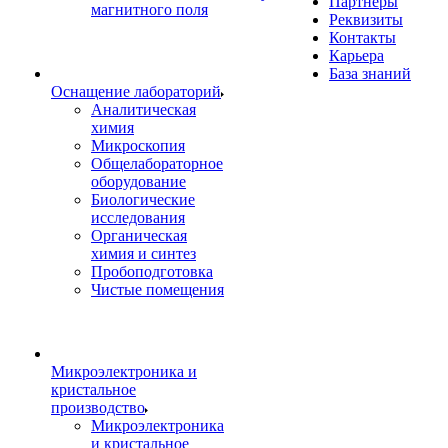
Партнеры
магнитного поля
Реквизиты
Контакты
Карьера
База знаний
Оснащение лабораторий
Аналитическая
химия
Микроскопия
Общелабораторное
оборудование
Биологические
исследования
Органическая
химия и синтез
Пробоподготовка
Чистые помещения
Микроэлектроника и
кристальное
производство
Микроэлектроника
и кристальное