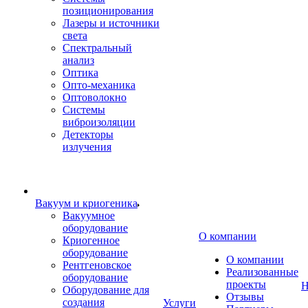
позиционирования
Лазеры и источники
света
Спектральный
анализ
Оптика
Опто-механика
Оптоволокно
Системы
виброизоляции
Детекторы
излучения
Вакуум и криогеника
Вакуумное
оборудование
О компании
Криогенное
оборудование
О компании
Рентгеновское
Реализованные
оборудование
проекты
Н
Оборудование для
Отзывы
создания
Услуги