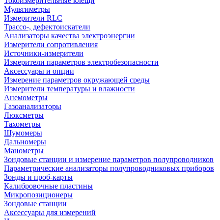
Токоизмерительные клещи
Мультиметры
Измерители RLC
Трассо-, дефектоискатели
Анализаторы качества электроэнергии
Измерители сопротивления
Источники-измерители
Измерители параметров электробезопасности
Аксессуары и опции
Измерение параметров окружающей среды
Измерители температуры и влажности
Анемометры
Газоанализаторы
Люксметры
Тахометры
Шумомеры
Дальномеры
Манометры
Зондовые станции и измерение параметров полупроводников
Параметрические анализаторы полупроводниковых приборов
Зонды и проб-карты
Калибровочные пластины
Микропозиционеры
Зондовые станции
Аксессуары для измерений