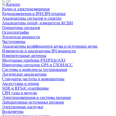
Каталог
Радио и электроизмерения
Радиоизмерения и ВЧ/СВЧ-техника
Анализаторы сигналов и спектра
Анализаторы цепей, измерители КСВН
Генераторы сигналов
Осциллографы
Усилители мощности
Частотомеры
Анализаторы коэффициента шума и источники шума
Измерители и анализаторы ВЧ мощности
Измерительные антенны
Модульные приборы PXI/PXIe/AXI
Имитаторы сигналов GPS и ГЛОНАСС
Системы и комплексы тестирования
Логические анализаторы
Стандарты частоты и компараторы
Аксессуары и опции
SDR и RFSoC‑платформы
СВЧ узлы и модули
Электроизмерения и системы питания
Лабораторные источники питания
Электронные нагрузки
Вольтметры