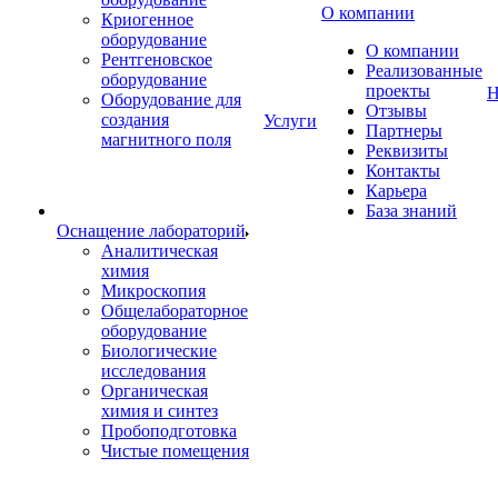
О компании
Криогенное
оборудование
О компании
Рентгеновское
Реализованные
оборудование
проекты
Н
Оборудование для
Отзывы
создания
Услуги
Партнеры
магнитного поля
Реквизиты
Контакты
Карьера
База знаний
Оснащение лабораторий
Аналитическая
химия
Микроскопия
Общелабораторное
оборудование
Биологические
исследования
Органическая
химия и синтез
Пробоподготовка
Чистые помещения