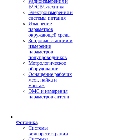
Радиоизмерения и
ВЧ/СВЧ-техника
Электроизмерения и
системы питания
Измерение
параметров
окружающей среды
Зондовые станции и
измерение
параметров
полупроводников
Метрологическое
оборудование
Оснащение рабочих
мест, пайка и
монтаж
ЭМС и измерения
параметров антенн
Фотоника
Cистемы
видеорегистрации
Системы