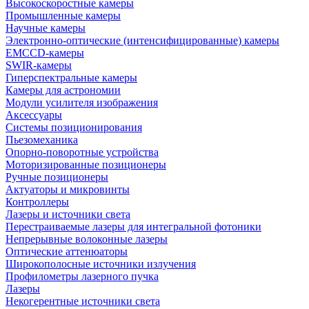
Высокоскоростные камеры
Промышленные камеры
Научные камеры
Электронно-оптические (интенсифицированные) камеры
EMCCD-камеры
SWIR-камеры
Гиперспектральные камеры
Камеры для астрономии
Модули усилителя изображения
Аксессуары
Системы позиционирования
Пьезомеханика
Опорно-поворотные устройства
Моторизированные позиционеры
Ручные позиционеры
Актуаторы и микровинты
Контроллеры
Лазеры и источники света
Перестраиваемые лазеры для интегральной фотоники
Непрерывные волоконные лазеры
Оптические аттенюаторы
Широкополосные источники излучения
Профилометры лазерного пучка
Лазеры
Некогерентные источники света