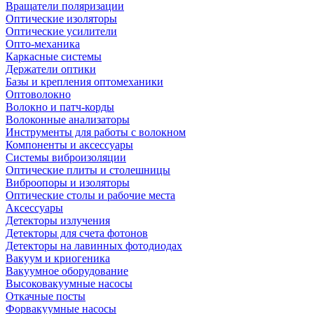
Вращатели поляризации
Оптические изоляторы
Оптические усилители
Опто-механика
Каркасные системы
Держатели оптики
Базы и крепления оптомеханики
Оптоволокно
Волокно и патч-корды
Волоконные анализаторы
Инструменты для работы с волокном
Компоненты и аксессуары
Системы виброизоляции
Оптические плиты и столешницы
Виброопоры и изоляторы
Оптические столы и рабочие места
Аксессуары
Детекторы излучения
Детекторы для счета фотонов
Детекторы на лавинных фотодиодах
Вакуум и криогеника
Вакуумное оборудование
Высоковакуумные насосы
Откачные посты
Форвакуумные насосы