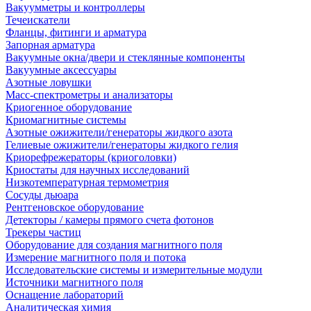
Вакуумметры и контроллеры
Течеискатели
Фланцы, фитинги и арматура
Запорная арматура
Вакуумные окна/двери и стеклянные компоненты
Вакуумные аксессуары
Азотные ловушки
Масс-спектрометры и анализаторы
Криогенное оборудование
Криомагнитные системы
Азотные ожижители/генераторы жидкого азота
Гелиевые ожижители/генераторы жидкого гелия
Криорефрежераторы (криоголовки)
Криостаты для научных исследований
Низкотемпературная термометрия
Сосуды дьюара
Рентгеновское оборудование
Детекторы / камеры прямого счета фотонов
Трекеры частиц
Оборудование для создания магнитного поля
Измерение магнитного поля и потока
Исследовательские системы и измерительные модули
Источники магнитного поля
Оснащение лабораторий
Аналитическая химия