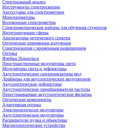
Спектральный анализ
Инструменты спектроскопии
Аксессуары для спектрометрии
Монохроматоры
Волоконные спектрометры
Спектрометрические наборы для обучения студентов
Интегрирующие сферы
Анализаторы оптического спектра
Оптические приемники излучения
Спектроскопия с временным разрешением
Оптика
Ячейки Поккельса
Пространственные модуляторы света
Модуляторы света и дефлекторы
Акустооптические синхронизаторы мод
Драйверы для акусооптических модуляторов
Акусооптические дефлекторы
Акустооптические преобразователи частоты
Перестраиваемые акустооптические фильтры
Оптические компоненты
Адаптивная оптика
Электрооптичесие модуляторы
Акустооптические модуляторы
Расширители пучка и объективы
Магнитооптические устройства