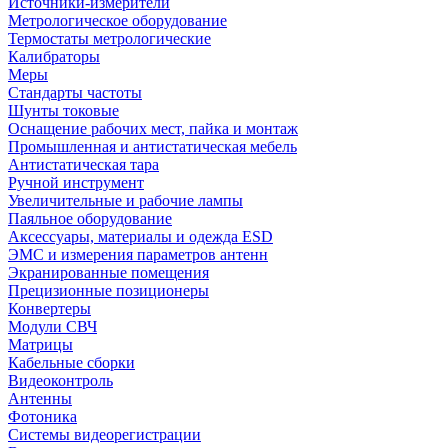
Источники-измерители
Метрологическое оборудование
Термостаты метрологические
Калибраторы
Меры
Стандарты частоты
Шунты токовые
Оснащение рабочих мест, пайка и монтаж
Промышленная и антистатическая мебель
Антистатическая тара
Ручной инструмент
Увеличительные и рабочие лампы
Паяльное оборудование
Аксессуары, материалы и одежда ESD
ЭМС и измерения параметров антенн
Экранированные помещения
Прецизионные позиционеры
Конвертеры
Модули СВЧ
Матрицы
Кабельные сборки
Видеоконтроль
Антенны
Фотоника
Cистемы видеорегистрации