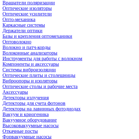
Вращатели поляризации
Оптические изоляторы
Оптические усилители
Опто-механика
Каркасные системы
Держатели оптики
Базы и крепления оптомеханики
Оптоволокно
Волокно и патч-корды
Волоконные анализаторы
Инструменты для работы с волокном
Компоненты и аксессуары
Системы виброизоляции
Оптические плиты и столешницы
Виброопоры и изоляторы
Оптические столы и рабочие места
Аксессуары
Детекторы излучения
Детекторы для счета фотонов
Детекторы на лавинных фотодиодах
Вакуум и криогеника
Вакуумное оборудование
Высоковакуумные насосы
Откачные посты
Форвакуумные насосы