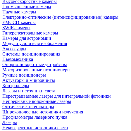
Высокоскоростные камеры
Промышленные камеры
Научные камеры
Электронно-оптические (интенсифицированные) камеры
EMCCD-камеры
SWIR-камеры
Гиперспектральные камеры
Камеры для астрономии
Модули усилителя изображения
Аксессуары
Системы позиционирования
Пьезомеханика
Опорно-поворотные устройства
Моторизированные позиционеры
Ручные позиционеры
Актуаторы и микровинты
Контроллеры
Лазеры и источники света
Перестраиваемые лазеры для интегральной фотоники
Непрерывные волоконные лазеры
Оптические аттенюаторы
Широкополосные источники излучения
Профилометры лазерного пучка
Лазеры
Некогерентные источники света