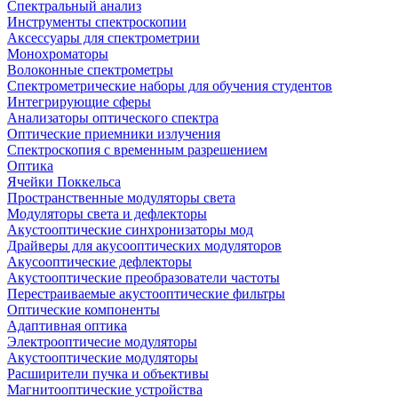
Спектральный анализ
Инструменты спектроскопии
Аксессуары для спектрометрии
Монохроматоры
Волоконные спектрометры
Спектрометрические наборы для обучения студентов
Интегрирующие сферы
Анализаторы оптического спектра
Оптические приемники излучения
Спектроскопия с временным разрешением
Оптика
Ячейки Поккельса
Пространственные модуляторы света
Модуляторы света и дефлекторы
Акустооптические синхронизаторы мод
Драйверы для акусооптических модуляторов
Акусооптические дефлекторы
Акустооптические преобразователи частоты
Перестраиваемые акустооптические фильтры
Оптические компоненты
Адаптивная оптика
Электрооптичесие модуляторы
Акустооптические модуляторы
Расширители пучка и объективы
Магнитооптические устройства