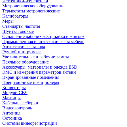
Источники-измерители
Метрологическое оборудование
Термостаты метрологические
Калибраторы
Меры
Стандарты частоты
Шунты токовые
Оснащение рабочих мест, пайка и монтаж
Промышленная и антистатическая мебель
Антистатическая тара
Ручной инструмент
Увеличительные и рабочие лампы
Паяльное оборудование
Аксессуары, материалы и одежда ESD
ЭМС и измерения параметров антенн
Экранированные помещения
Прецизионные позиционеры
Конвертеры
Модули СВЧ
Матрицы
Кабельные сборки
Видеоконтроль
Антенны
Фотоника
Cистемы видеорегистрации