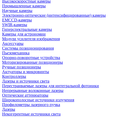
Высокоскоростные камеры
Промышленные камеры
Научные камеры
Электронно-оптические (интенсифицированные) камеры
EMCCD-камеры
SWIR-камеры
Гиперспектральные камеры
Камеры для астрономии
Модули усилителя изображения
Аксессуары
Системы позиционирования
Пьезомеханика
Опорно-поворотные устройства
Моторизированные позиционеры
Ручные позиционеры
Актуаторы и микровинты
Контроллеры
Лазеры и источники света
Перестраиваемые лазеры для интегральной фотоники
Непрерывные волоконные лазеры
Оптические аттенюаторы
Широкополосные источники излучения
Профилометры лазерного пучка
Лазеры
Некогерентные источники света