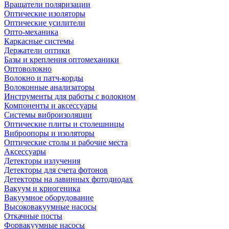
Вращатели поляризации
Оптические изоляторы
Оптические усилители
Опто-механика
Каркасные системы
Держатели оптики
Базы и крепления оптомеханики
Оптоволокно
Волокно и патч-корды
Волоконные анализаторы
Инструменты для работы с волокном
Компоненты и аксессуары
Системы виброизоляции
Оптические плиты и столешницы
Виброопоры и изоляторы
Оптические столы и рабочие места
Аксессуары
Детекторы излучения
Детекторы для счета фотонов
Детекторы на лавинных фотодиодах
Вакуум и криогеника
Вакуумное оборудование
Высоковакуумные насосы
Откачные посты
Форвакуумные насосы