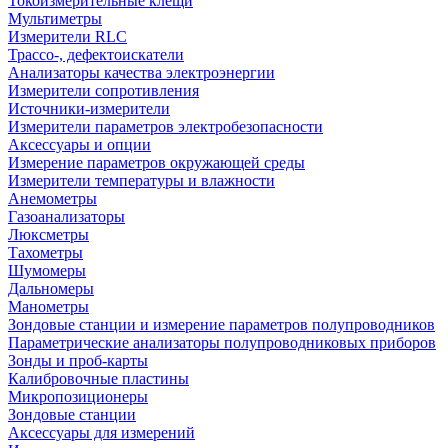
Токоизмерительные клещи
Мультиметры
Измерители RLC
Трассо-, дефектоискатели
Анализаторы качества электроэнергии
Измерители сопротивления
Источники-измерители
Измерители параметров электробезопасности
Аксессуары и опции
Измерение параметров окружающей среды
Измерители температуры и влажности
Анемометры
Газоанализаторы
Люксметры
Тахометры
Шумомеры
Дальномеры
Манометры
Зондовые станции и измерение параметров полупроводников
Параметрические анализаторы полупроводниковых приборов
Зонды и проб-карты
Калибровочные пластины
Микропозиционеры
Зондовые станции
Аксессуары для измерений