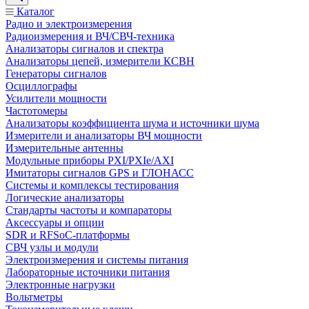
Каталог
Радио и электроизмерения
Радиоизмерения и ВЧ/СВЧ-техника
Анализаторы сигналов и спектра
Анализаторы цепей, измерители КСВН
Генераторы сигналов
Осциллографы
Усилители мощности
Частотомеры
Анализаторы коэффициента шума и источники шума
Измерители и анализаторы ВЧ мощности
Измерительные антенны
Модульные приборы PXI/PXIe/AXI
Имитаторы сигналов GPS и ГЛОНАСС
Системы и комплексы тестирования
Логические анализаторы
Стандарты частоты и компараторы
Аксессуары и опции
SDR и RFSoC‑платформы
СВЧ узлы и модули
Электроизмерения и системы питания
Лабораторные источники питания
Электронные нагрузки
Вольтметры