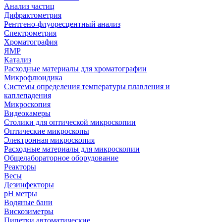
Анализ частиц
Дифрактометрия
Рентгено-флуоресцентный анализ
Спектрометрия
Хроматография
ЯМР
Катализ
Расходные материалы для хроматографии
Микрофлюидика
Системы определения температуры плавления и
каплепадения
Микроскопия
Видеокамеры
Столики для оптической микроскопии
Оптические микроскопы
Электронная микроскопия
Расходные материалы для микроскопии
Общелабораторное оборудование
Реакторы
Весы
Дезинфекторы
рН метры
Водяные бани
Вискозиметры
Пипетки автоматические