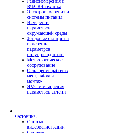
Радиоизмерения и
ВЧ/СВЧ-техника
Электроизмерения и
системы питания
Измерение
параметров
окружающей среды
Зондовые станции и
измерение
параметров
полупроводников
Метрологическое
оборудование
Оснащение рабочих
мест, пайка и
монтаж
ЭМС и измерения
параметров антенн
Фотоника
Cистемы
видеорегистрации
Системы