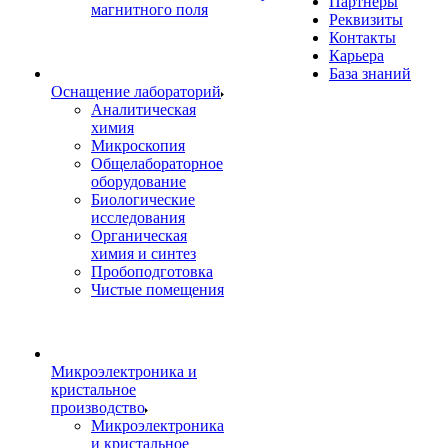
Партнеры
магнитного поля
Реквизиты
Контакты
Карьера
База знаний
Оснащение лабораторий
Аналитическая
химия
Микроскопия
Общелабораторное
оборудование
Биологические
исследования
Органическая
химия и синтез
Пробоподготовка
Чистые помещения
Микроэлектроника и
кристальное
производство
Микроэлектроника
и кристальное