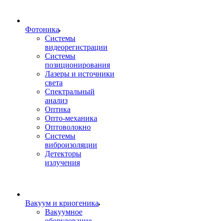
Фотоника
Cистемы
видеорегистрации
Системы
позиционирования
Лазеры и источники
света
Спектральный
анализ
Оптика
Опто-механика
Оптоволокно
Системы
виброизоляции
Детекторы
излучения
Вакуум и криогеника
Вакуумное
оборудование