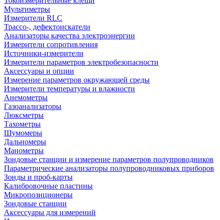
Токоизмерительные клещи
Мультиметры
Измерители RLC
Трассо-, дефектоискатели
Анализаторы качества электроэнергии
Измерители сопротивления
Источники-измерители
Измерители параметров электробезопасности
Аксессуары и опции
Измерение параметров окружающей среды
Измерители температуры и влажности
Анемометры
Газоанализаторы
Люксметры
Тахометры
Шумомеры
Дальномеры
Манометры
Зондовые станции и измерение параметров полупроводников
Параметрические анализаторы полупроводниковых приборов
Зонды и проб-карты
Калибровочные пластины
Микропозиционеры
Зондовые станции
Аксессуары для измерений