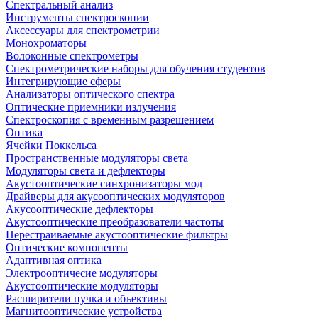
Спектральный анализ
Инструменты спектроскопии
Аксессуары для спектрометрии
Монохроматоры
Волоконные спектрометры
Спектрометрические наборы для обучения студентов
Интегрирующие сферы
Анализаторы оптического спектра
Оптические приемники излучения
Спектроскопия с временным разрешением
Оптика
Ячейки Поккельса
Пространственные модуляторы света
Модуляторы света и дефлекторы
Акустооптические синхронизаторы мод
Драйверы для акусооптических модуляторов
Акусооптические дефлекторы
Акустооптические преобразователи частоты
Перестраиваемые акустооптические фильтры
Оптические компоненты
Адаптивная оптика
Электрооптичесие модуляторы
Акустооптические модуляторы
Расширители пучка и объективы
Магнитооптические устройства