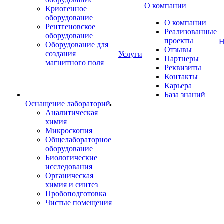
О компании
Криогенное
оборудование
О компании
Рентгеновское
Реализованные
оборудование
проекты
Н
Оборудование для
Отзывы
создания
Услуги
Партнеры
магнитного поля
Реквизиты
Контакты
Карьера
База знаний
Оснащение лабораторий
Аналитическая
химия
Микроскопия
Общелабораторное
оборудование
Биологические
исследования
Органическая
химия и синтез
Пробоподготовка
Чистые помещения