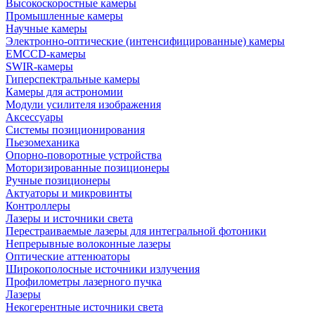
Высокоскоростные камеры
Промышленные камеры
Научные камеры
Электронно-оптические (интенсифицированные) камеры
EMCCD-камеры
SWIR-камеры
Гиперспектральные камеры
Камеры для астрономии
Модули усилителя изображения
Аксессуары
Системы позиционирования
Пьезомеханика
Опорно-поворотные устройства
Моторизированные позиционеры
Ручные позиционеры
Актуаторы и микровинты
Контроллеры
Лазеры и источники света
Перестраиваемые лазеры для интегральной фотоники
Непрерывные волоконные лазеры
Оптические аттенюаторы
Широкополосные источники излучения
Профилометры лазерного пучка
Лазеры
Некогерентные источники света