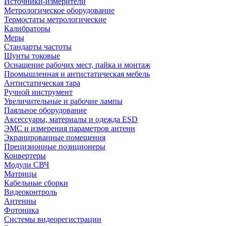
Источники-измерители
Метрологическое оборудование
Термостаты метрологические
Калибраторы
Меры
Стандарты частоты
Шунты токовые
Оснащение рабочих мест, пайка и монтаж
Промышленная и антистатическая мебель
Антистатическая тара
Ручной инструмент
Увеличительные и рабочие лампы
Паяльное оборудование
Аксессуары, материалы и одежда ESD
ЭМС и измерения параметров антенн
Экранированные помещения
Прецизионные позиционеры
Конвертеры
Модули СВЧ
Матрицы
Кабельные сборки
Видеоконтроль
Антенны
Фотоника
Cистемы видеорегистрации