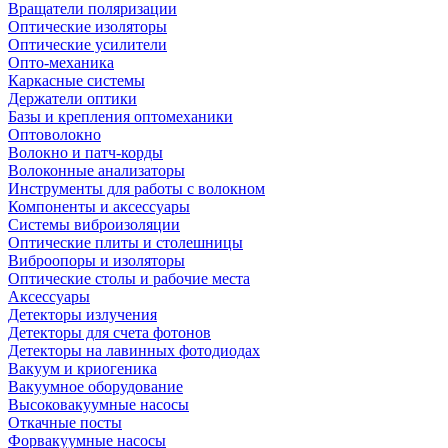
Вращатели поляризации
Оптические изоляторы
Оптические усилители
Опто-механика
Каркасные системы
Держатели оптики
Базы и крепления оптомеханики
Оптоволокно
Волокно и патч-корды
Волоконные анализаторы
Инструменты для работы с волокном
Компоненты и аксессуары
Системы виброизоляции
Оптические плиты и столешницы
Виброопоры и изоляторы
Оптические столы и рабочие места
Аксессуары
Детекторы излучения
Детекторы для счета фотонов
Детекторы на лавинных фотодиодах
Вакуум и криогеника
Вакуумное оборудование
Высоковакуумные насосы
Откачные посты
Форвакуумные насосы