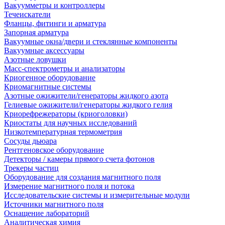
Вакуумметры и контроллеры
Течеискатели
Фланцы, фитинги и арматура
Запорная арматура
Вакуумные окна/двери и стеклянные компоненты
Вакуумные аксессуары
Азотные ловушки
Масс-спектрометры и анализаторы
Криогенное оборудование
Криомагнитные системы
Азотные ожижители/генераторы жидкого азота
Гелиевые ожижители/генераторы жидкого гелия
Криорефрежераторы (криоголовки)
Криостаты для научных исследований
Низкотемпературная термометрия
Сосуды дьюара
Рентгеновское оборудование
Детекторы / камеры прямого счета фотонов
Трекеры частиц
Оборудование для создания магнитного поля
Измерение магнитного поля и потока
Исследовательские системы и измерительные модули
Источники магнитного поля
Оснащение лабораторий
Аналитическая химия