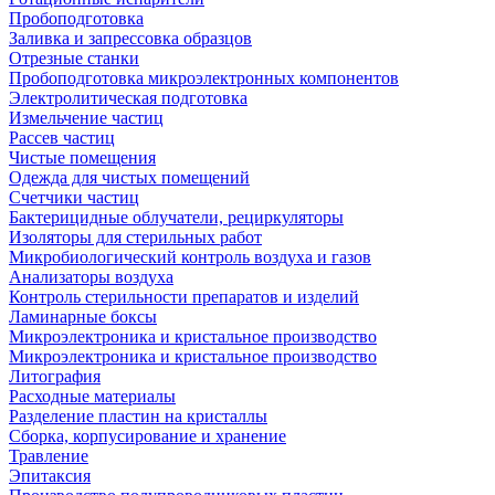
Пробоподготовка
Заливка и запрессовка образцов
Отрезные станки
Пробоподготовка микроэлектронных компонентов
Электролитическая подготовка
Измельчение частиц
Рассев частиц
Чистые помещения
Одежда для чистых помещений
Счетчики частиц
Бактерицидные облучатели, рециркуляторы
Изоляторы для стерильных работ
Микробиологический контроль воздуха и газов
Анализаторы воздуха
Контроль стерильности препаратов и изделий
Ламинарные боксы
Микроэлектроника и кристальное производство
Микроэлектроника и кристальное производство
Литография
Расходные материалы
Разделение пластин на кристаллы
Сборка, корпусирование и хранение
Травление
Эпитаксия