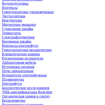
Водоподготовка
Вортексы
Гомогенизаторы ультразвуковые
Дистилляторы
Инкубаторы
Магнитные мешалки
Сушильные шкафы
Термостаты
Спектрофотометрия
Вытяжные шкафы
Вортексы-центрифуги
Гомогенизаторы механические
Климатические камеры
Ротационные испарители
Лабораторная мебель
Источники питания
Печи лабораторные
Испарители центрифужные
Поляриметры
Центрифуги
Биологические исследования
ДНК-амплификаторы Real-time
Органическая химия и синтез
Вискозиметры
Ротационные испарители