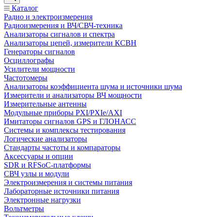
Каталог
Радио и электроизмерения
Радиоизмерения и ВЧ/СВЧ-техника
Анализаторы сигналов и спектра
Анализаторы цепей, измерители КСВН
Генераторы сигналов
Осциллографы
Усилители мощности
Частотомеры
Анализаторы коэффициента шума и источники шума
Измерители и анализаторы ВЧ мощности
Измерительные антенны
Модульные приборы PXI/PXIe/AXI
Имитаторы сигналов GPS и ГЛОНАСС
Системы и комплексы тестирования
Логические анализаторы
Стандарты частоты и компараторы
Аксессуары и опции
SDR и RFSoC‑платформы
СВЧ узлы и модули
Электроизмерения и системы питания
Лабораторные источники питания
Электронные нагрузки
Вольтметры