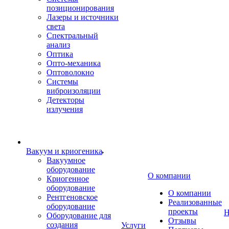
позиционирования
Лазеры и источники
света
Спектральный
анализ
Оптика
Опто-механика
Оптоволокно
Системы
виброизоляции
Детекторы
излучения
Вакуум и криогеника
Вакуумное
оборудование
О компании
Криогенное
оборудование
О компании
Рентгеновское
Реализованные
оборудование
проекты
Н
Оборудование для
Отзывы
создания
Услуги