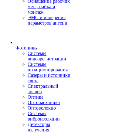
Оснащение рабочих
мест, пайка и
монтаж
ЭМС и измерения
параметров антенн
Фотоника
Cистемы
видеорегистрации
Системы
позиционирования
Лазеры и источники
света
Спектральный
анализ
Оптика
Опто-механика
Оптоволокно
Системы
виброизоляции
Детекторы
излучения