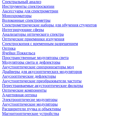
Спектральный анализ
Инструменты спектроскопии
Аксессуары для спектрометрии
Монохроматоры
Волоконные спектрометры
Спектрометрические наборы для обучения студентов
Интегрирующие сферы
Анализаторы оптического спектра
Оптические приемники излучения
Спектроскопия с временным разрешением
Оптика
Ячейки Поккельса
Пространственные модуляторы света
Модуляторы света и дефлекторы
Акустооптические синхронизаторы мод
Драйверы для акусооптических модуляторов
Акусооптические дефлекторы
Акустооптические преобразователи частоты
Перестраиваемые акустооптические фильтры
Оптические компоненты
Адаптивная оптика
Электрооптичесие модуляторы
Акустооптические модуляторы
Расширители пучка и объективы
Магнитооптические устройства