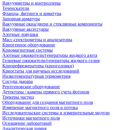
Вакуумметры и контроллеры
Течеискатели
Фланцы, фитинги и арматура
Запорная арматура
Вакуумные окна/двери и стеклянные компоненты
Вакуумные аксессуары
Азотные ловушки
Масс-спектрометры и анализаторы
Криогенное оборудование
Криомагнитные системы
Азотные ожижители/генераторы жидкого азота
Гелиевые ожижители/генераторы жидкого гелия
Криорефрежераторы (криоголовки)
Криостаты для научных исследований
Низкотемпературная термометрия
Сосуды дьюара
Рентгеновское оборудование
Детекторы / камеры прямого счета фотонов
Трекеры частиц
Оборудование для создания магнитного поля
Измерение магнитного поля и потока
Исследовательские системы и измерительные модули
Источники магнитного поля
Оснащение лабораторий
Аналитическая химия