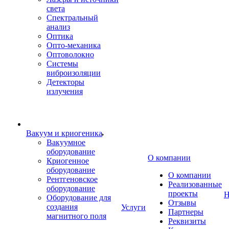
света
Спектральный
анализ
Оптика
Опто-механика
Оптоволокно
Системы
виброизоляции
Детекторы
излучения
Вакуум и криогеника
Вакуумное
оборудование
О компании
Криогенное
оборудование
О компании
Рентгеновское
Реализованные
оборудование
проекты
Н
Оборудование для
Отзывы
создания
Услуги
Партнеры
магнитного поля
Реквизиты