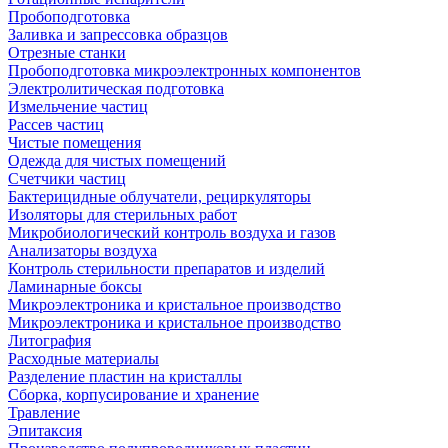
Пробоподготовка
Заливка и запрессовка образцов
Отрезные станки
Пробоподготовка микроэлектронных компонентов
Электролитическая подготовка
Измельчение частиц
Рассев частиц
Чистые помещения
Одежда для чистых помещений
Счетчики частиц
Бактерицидные облучатели, рециркуляторы
Изоляторы для стерильных работ
Микробиологический контроль воздуха и газов
Анализаторы воздуха
Контроль стерильности препаратов и изделий
Ламинарные боксы
Микроэлектроника и кристальное производство
Микроэлектроника и кристальное производство
Литография
Расходные материалы
Разделение пластин на кристаллы
Сборка, корпусирование и хранение
Травление
Эпитаксия