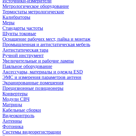
Источники-измерители
Метрологическое оборудование
Термостаты метрологические
Калибраторы
Меры
Стандарты частоты
Шунты токовые
Оснащение рабочих мест, пайка и монтаж
Промышленная и антистатическая мебель
Антистатическая тара
Ручной инструмент
Увеличительные и рабочие лампы
Паяльное оборудование
Аксессуары, материалы и одежда ESD
ЭМС и измерения параметров антенн
Экранированные помещения
Прецизионные позиционеры
Конвертеры
Модули СВЧ
Матрицы
Кабельные сборки
Видеоконтроль
Антенны
Фотоника
Cистемы видеорегистрации