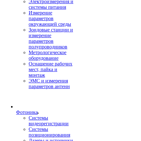
Электроизмерения и
системы питания
Измерение
параметров
окружающей среды
Зондовые станции и
измерение
параметров
полупроводников
Метрологическое
оборудование
Оснащение рабочих
мест, пайка и
монтаж
ЭМС и измерения
параметров антенн
Фотоника
Cистемы
видеорегистрации
Системы
позиционирования
Лазеры и источники