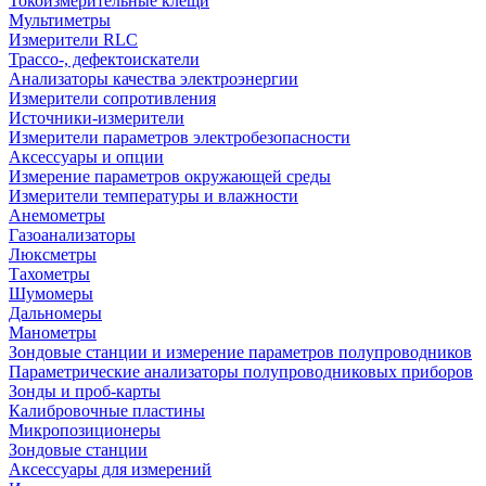
Токоизмерительные клещи
Мультиметры
Измерители RLC
Трассо-, дефектоискатели
Анализаторы качества электроэнергии
Измерители сопротивления
Источники-измерители
Измерители параметров электробезопасности
Аксессуары и опции
Измерение параметров окружающей среды
Измерители температуры и влажности
Анемометры
Газоанализаторы
Люксметры
Тахометры
Шумомеры
Дальномеры
Манометры
Зондовые станции и измерение параметров полупроводников
Параметрические анализаторы полупроводниковых приборов
Зонды и проб-карты
Калибровочные пластины
Микропозиционеры
Зондовые станции
Аксессуары для измерений