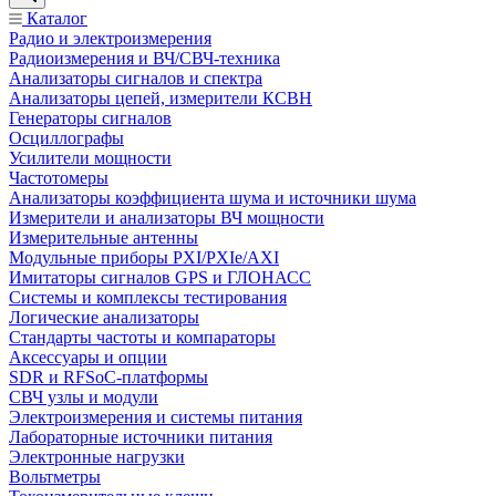
Каталог
Радио и электроизмерения
Радиоизмерения и ВЧ/СВЧ-техника
Анализаторы сигналов и спектра
Анализаторы цепей, измерители КСВН
Генераторы сигналов
Осциллографы
Усилители мощности
Частотомеры
Анализаторы коэффициента шума и источники шума
Измерители и анализаторы ВЧ мощности
Измерительные антенны
Модульные приборы PXI/PXIe/AXI
Имитаторы сигналов GPS и ГЛОНАСС
Системы и комплексы тестирования
Логические анализаторы
Стандарты частоты и компараторы
Аксессуары и опции
SDR и RFSoC‑платформы
СВЧ узлы и модули
Электроизмерения и системы питания
Лабораторные источники питания
Электронные нагрузки
Вольтметры