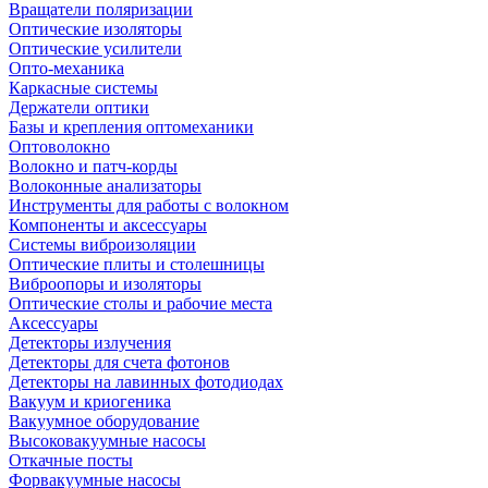
Вращатели поляризации
Оптические изоляторы
Оптические усилители
Опто-механика
Каркасные системы
Держатели оптики
Базы и крепления оптомеханики
Оптоволокно
Волокно и патч-корды
Волоконные анализаторы
Инструменты для работы с волокном
Компоненты и аксессуары
Системы виброизоляции
Оптические плиты и столешницы
Виброопоры и изоляторы
Оптические столы и рабочие места
Аксессуары
Детекторы излучения
Детекторы для счета фотонов
Детекторы на лавинных фотодиодах
Вакуум и криогеника
Вакуумное оборудование
Высоковакуумные насосы
Откачные посты
Форвакуумные насосы