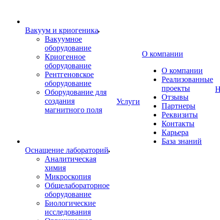
Вакуум и криогеника
Вакуумное
оборудование
О компании
Криогенное
оборудование
О компании
Рентгеновское
Реализованные
оборудование
проекты
Н
Оборудование для
Отзывы
создания
Услуги
Партнеры
магнитного поля
Реквизиты
Контакты
Карьера
База знаний
Оснащение лабораторий
Аналитическая
химия
Микроскопия
Общелабораторное
оборудование
Биологические
исследования