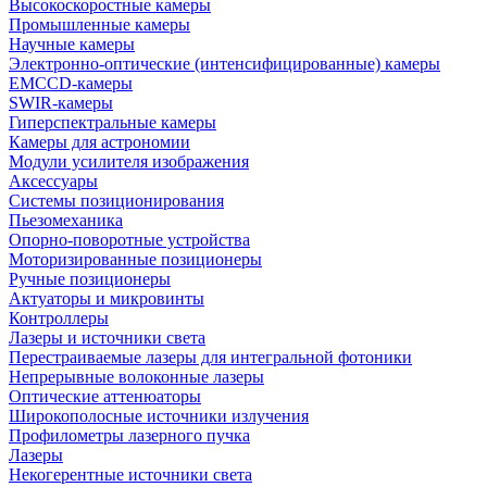
Высокоскоростные камеры
Промышленные камеры
Научные камеры
Электронно-оптические (интенсифицированные) камеры
EMCCD-камеры
SWIR-камеры
Гиперспектральные камеры
Камеры для астрономии
Модули усилителя изображения
Аксессуары
Системы позиционирования
Пьезомеханика
Опорно-поворотные устройства
Моторизированные позиционеры
Ручные позиционеры
Актуаторы и микровинты
Контроллеры
Лазеры и источники света
Перестраиваемые лазеры для интегральной фотоники
Непрерывные волоконные лазеры
Оптические аттенюаторы
Широкополосные источники излучения
Профилометры лазерного пучка
Лазеры
Некогерентные источники света