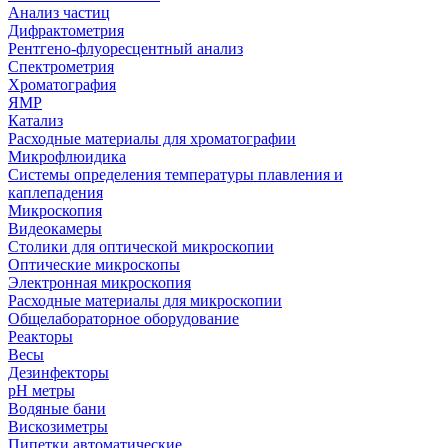
Анализ частиц
Дифрактометрия
Рентгено-флуоресцентный анализ
Спектрометрия
Хроматография
ЯМР
Катализ
Расходные материалы для хроматографии
Микрофлюидика
Системы определения температуры плавления и
каплепадения
Микроскопия
Видеокамеры
Столики для оптической микроскопии
Оптические микроскопы
Электронная микроскопия
Расходные материалы для микроскопии
Общелабораторное оборудование
Реакторы
Весы
Дезинфекторы
рН метры
Водяные бани
Вискозиметры
Пипетки автоматические