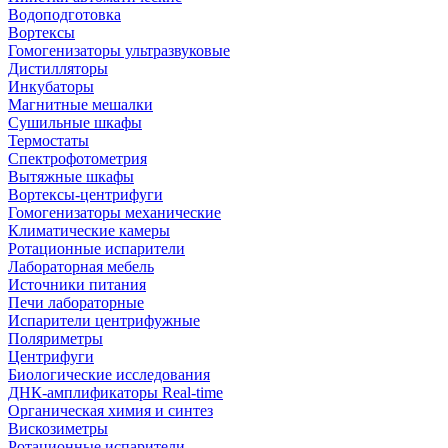
Водоподготовка
Вортексы
Гомогенизаторы ультразвуковые
Дистилляторы
Инкубаторы
Магнитные мешалки
Сушильные шкафы
Термостаты
Спектрофотометрия
Вытяжные шкафы
Вортексы-центрифуги
Гомогенизаторы механические
Климатические камеры
Ротационные испарители
Лабораторная мебель
Источники питания
Печи лабораторные
Испарители центрифужные
Поляриметры
Центрифуги
Биологические исследования
ДНК-амплификаторы Real-time
Органическая химия и синтез
Вискозиметры
Ротационные испарители