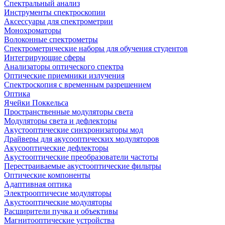
Спектральный анализ
Инструменты спектроскопии
Аксессуары для спектрометрии
Монохроматоры
Волоконные спектрометры
Спектрометрические наборы для обучения студентов
Интегрирующие сферы
Анализаторы оптического спектра
Оптические приемники излучения
Спектроскопия с временным разрешением
Оптика
Ячейки Поккельса
Пространственные модуляторы света
Модуляторы света и дефлекторы
Акустооптические синхронизаторы мод
Драйверы для акусооптических модуляторов
Акусооптические дефлекторы
Акустооптические преобразователи частоты
Перестраиваемые акустооптические фильтры
Оптические компоненты
Адаптивная оптика
Электрооптичесие модуляторы
Акустооптические модуляторы
Расширители пучка и объективы
Магнитооптические устройства