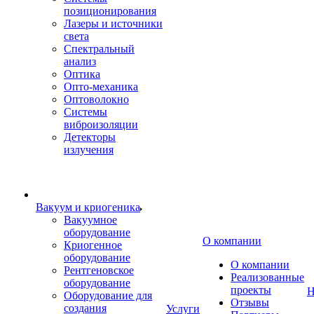
позиционирования
Лазеры и источники
света
Спектральный
анализ
Оптика
Опто-механика
Оптоволокно
Системы
виброизоляции
Детекторы
излучения
Вакуум и криогеника
Вакуумное
оборудование
О компании
Криогенное
оборудование
О компании
Рентгеновское
Реализованные
оборудование
проекты
Н
Оборудование для
Отзывы
создания
Услуги