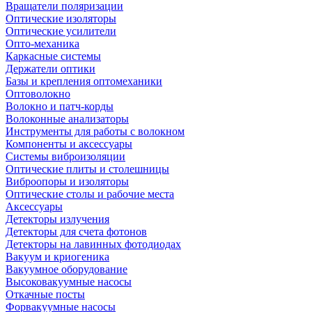
Вращатели поляризации
Оптические изоляторы
Оптические усилители
Опто-механика
Каркасные системы
Держатели оптики
Базы и крепления оптомеханики
Оптоволокно
Волокно и патч-корды
Волоконные анализаторы
Инструменты для работы с волокном
Компоненты и аксессуары
Системы виброизоляции
Оптические плиты и столешницы
Виброопоры и изоляторы
Оптические столы и рабочие места
Аксессуары
Детекторы излучения
Детекторы для счета фотонов
Детекторы на лавинных фотодиодах
Вакуум и криогеника
Вакуумное оборудование
Высоковакуумные насосы
Откачные посты
Форвакуумные насосы