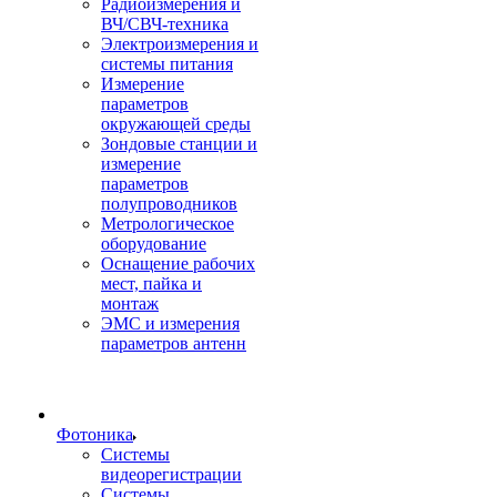
Радиоизмерения и
ВЧ/СВЧ-техника
Электроизмерения и
системы питания
Измерение
параметров
окружающей среды
Зондовые станции и
измерение
параметров
полупроводников
Метрологическое
оборудование
Оснащение рабочих
мест, пайка и
монтаж
ЭМС и измерения
параметров антенн
Фотоника
Cистемы
видеорегистрации
Системы