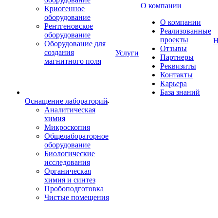
О компании
Криогенное
оборудование
О компании
Рентгеновское
Реализованные
оборудование
проекты
Н
Оборудование для
Отзывы
создания
Услуги
Партнеры
магнитного поля
Реквизиты
Контакты
Карьера
База знаний
Оснащение лабораторий
Аналитическая
химия
Микроскопия
Общелабораторное
оборудование
Биологические
исследования
Органическая
химия и синтез
Пробоподготовка
Чистые помещения