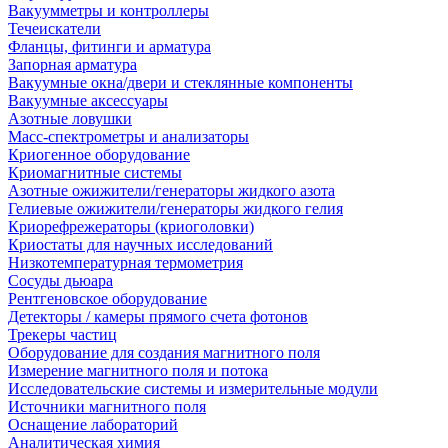
Вакуумметры и контроллеры
Течеискатели
Фланцы, фитинги и арматура
Запорная арматура
Вакуумные окна/двери и стеклянные компоненты
Вакуумные аксессуары
Азотные ловушки
Масс-спектрометры и анализаторы
Криогенное оборудование
Криомагнитные системы
Азотные ожижители/генераторы жидкого азота
Гелиевые ожижители/генераторы жидкого гелия
Криорефрежераторы (криоголовки)
Криостаты для научных исследований
Низкотемпературная термометрия
Сосуды дьюара
Рентгеновское оборудование
Детекторы / камеры прямого счета фотонов
Трекеры частиц
Оборудование для создания магнитного поля
Измерение магнитного поля и потока
Исследовательские системы и измерительные модули
Источники магнитного поля
Оснащение лабораторий
Аналитическая химия