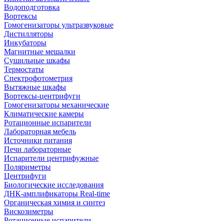
Водоподготовка
Вортексы
Гомогенизаторы ультразвуковые
Дистилляторы
Инкубаторы
Магнитные мешалки
Сушильные шкафы
Термостаты
Спектрофотометрия
Вытяжные шкафы
Вортексы-центрифуги
Гомогенизаторы механические
Климатические камеры
Ротационные испарители
Лабораторная мебель
Источники питания
Печи лабораторные
Испарители центрифужные
Поляриметры
Центрифуги
Биологические исследования
ДНК-амплификаторы Real-time
Органическая химия и синтез
Вискозиметры
Ротационные испарители