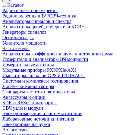
Каталог
Радио и электроизмерения
Радиоизмерения и ВЧ/СВЧ-техника
Анализаторы сигналов и спектра
Анализаторы цепей, измерители КСВН
Генераторы сигналов
Осциллографы
Усилители мощности
Частотомеры
Анализаторы коэффициента шума и источники шума
Измерители и анализаторы ВЧ мощности
Измерительные антенны
Модульные приборы PXI/PXIe/AXI
Имитаторы сигналов GPS и ГЛОНАСС
Системы и комплексы тестирования
Логические анализаторы
Стандарты частоты и компараторы
Аксессуары и опции
SDR и RFSoC‑платформы
СВЧ узлы и модули
Электроизмерения и системы питания
Лабораторные источники питания
Электронные нагрузки
Вольтметры