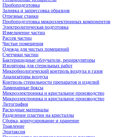
Пробоподготовка
Заливка и запрессовка образцов
Отрезные станки
Пробоподготовка микроэлектронных компонентов
Электролитическая подготовка
Измельчение частиц
Рассев частиц
Чистые помещения
Одежда для чистых помещений
Счетчики частиц
Бактерицидные облучатели, рециркуляторы
Изоляторы для стерильных работ
Микробиологический контроль воздуха и газов
Анализаторы воздуха
Контроль стерильности препаратов и изделий
Ламинарные боксы
Микроэлектроника и кристальное производство
Микроэлектроника и кристальное производство
Литография
Расходные материалы
Разделение пластин на кристаллы
Сборка, корпусирование и хранение
Травление
Эпитаксия