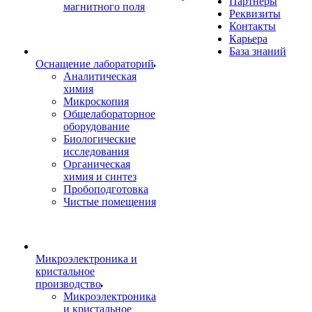
Партнеры
магнитного поля
Реквизиты
Контакты
Карьера
База знаний
Оснащение лабораторий
Аналитическая
химия
Микроскопия
Общелабораторное
оборудование
Биологические
исследования
Органическая
химия и синтез
Пробоподготовка
Чистые помещения
Микроэлектроника и
кристальное
производство
Микроэлектроника
и кристальное