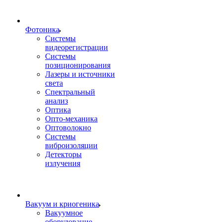
Фотоника
Cистемы
видеорегистрации
Системы
позиционирования
Лазеры и источники
света
Спектральный
анализ
Оптика
Опто-механика
Оптоволокно
Системы
виброизоляции
Детекторы
излучения
Вакуум и криогеника
Вакуумное
оборудование