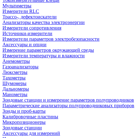
Токоизмерительные клещи
Мультиметры
Измерители RLC
Трассо-, дефектоискатели
Анализаторы качества электроэнергии
Измерители сопротивления
Источники-измерители
Измерители параметров электробезопасности
Аксессуары и опции
Измерение параметров окружающей среды
Измерители температуры и влажности
Анемометры
Газоанализаторы
Люксметры
Тахометры
Шумомеры
Дальномеры
Манометры
Зондовые станции и измерение параметров полупроводников
Параметрические анализаторы полупроводниковых приборов
Зонды и проб-карты
Калибровочные пластины
Микропозиционеры
Зондовые станции
Аксессуары для измерений