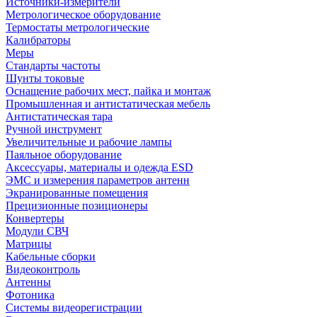
Источники-измерители
Метрологическое оборудование
Термостаты метрологические
Калибраторы
Меры
Стандарты частоты
Шунты токовые
Оснащение рабочих мест, пайка и монтаж
Промышленная и антистатическая мебель
Антистатическая тара
Ручной инструмент
Увеличительные и рабочие лампы
Паяльное оборудование
Аксессуары, материалы и одежда ESD
ЭМС и измерения параметров антенн
Экранированные помещения
Прецизионные позиционеры
Конвертеры
Модули СВЧ
Матрицы
Кабельные сборки
Видеоконтроль
Антенны
Фотоника
Cистемы видеорегистрации