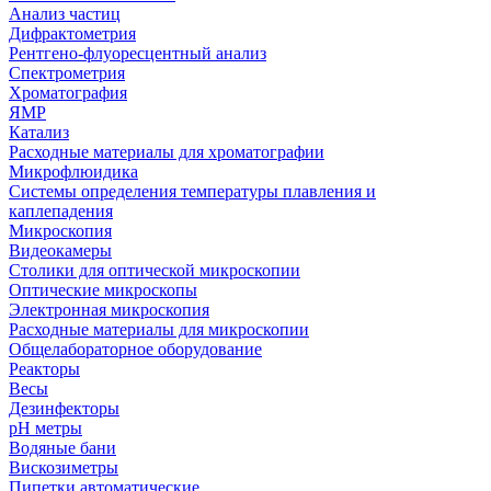
Анализ частиц
Дифрактометрия
Рентгено-флуоресцентный анализ
Спектрометрия
Хроматография
ЯМР
Катализ
Расходные материалы для хроматографии
Микрофлюидика
Системы определения температуры плавления и
каплепадения
Микроскопия
Видеокамеры
Столики для оптической микроскопии
Оптические микроскопы
Электронная микроскопия
Расходные материалы для микроскопии
Общелабораторное оборудование
Реакторы
Весы
Дезинфекторы
рН метры
Водяные бани
Вискозиметры
Пипетки автоматические