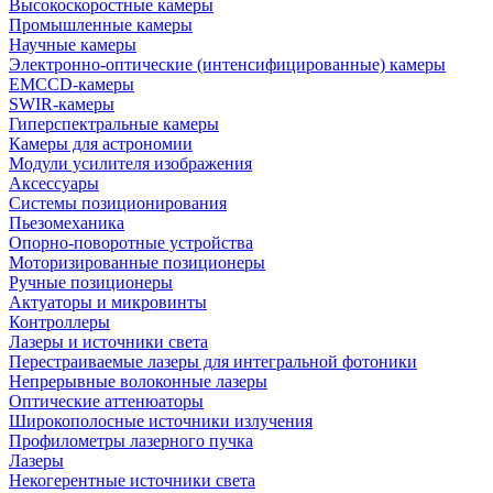
Высокоскоростные камеры
Промышленные камеры
Научные камеры
Электронно-оптические (интенсифицированные) камеры
EMCCD-камеры
SWIR-камеры
Гиперспектральные камеры
Камеры для астрономии
Модули усилителя изображения
Аксессуары
Системы позиционирования
Пьезомеханика
Опорно-поворотные устройства
Моторизированные позиционеры
Ручные позиционеры
Актуаторы и микровинты
Контроллеры
Лазеры и источники света
Перестраиваемые лазеры для интегральной фотоники
Непрерывные волоконные лазеры
Оптические аттенюаторы
Широкополосные источники излучения
Профилометры лазерного пучка
Лазеры
Некогерентные источники света