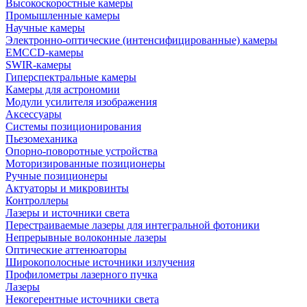
Высокоскоростные камеры
Промышленные камеры
Научные камеры
Электронно-оптические (интенсифицированные) камеры
EMCCD-камеры
SWIR-камеры
Гиперспектральные камеры
Камеры для астрономии
Модули усилителя изображения
Аксессуары
Системы позиционирования
Пьезомеханика
Опорно-поворотные устройства
Моторизированные позиционеры
Ручные позиционеры
Актуаторы и микровинты
Контроллеры
Лазеры и источники света
Перестраиваемые лазеры для интегральной фотоники
Непрерывные волоконные лазеры
Оптические аттенюаторы
Широкополосные источники излучения
Профилометры лазерного пучка
Лазеры
Некогерентные источники света