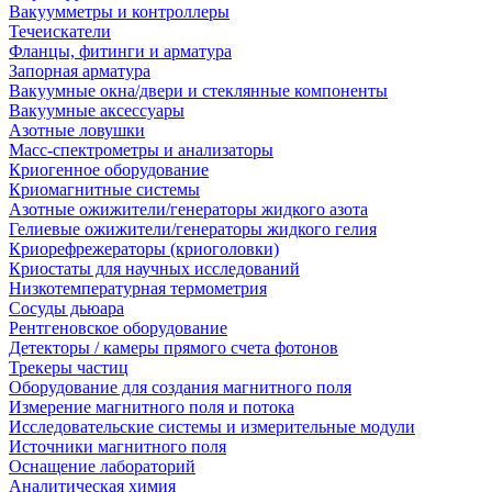
Вакуумметры и контроллеры
Течеискатели
Фланцы, фитинги и арматура
Запорная арматура
Вакуумные окна/двери и стеклянные компоненты
Вакуумные аксессуары
Азотные ловушки
Масс-спектрометры и анализаторы
Криогенное оборудование
Криомагнитные системы
Азотные ожижители/генераторы жидкого азота
Гелиевые ожижители/генераторы жидкого гелия
Криорефрежераторы (криоголовки)
Криостаты для научных исследований
Низкотемпературная термометрия
Сосуды дьюара
Рентгеновское оборудование
Детекторы / камеры прямого счета фотонов
Трекеры частиц
Оборудование для создания магнитного поля
Измерение магнитного поля и потока
Исследовательские системы и измерительные модули
Источники магнитного поля
Оснащение лабораторий
Аналитическая химия