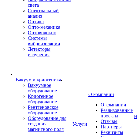
света
Спектральный
анализ
Оптика
Опто-механика
Оптоволокно
Системы
виброизоляции
Детекторы
излучения
Вакуум и криогеника
Вакуумное
оборудование
О компании
Криогенное
оборудование
О компании
Рентгеновское
Реализованные
оборудование
проекты
Н
Оборудование для
Отзывы
создания
Услуги
Партнеры
магнитного поля
Реквизиты