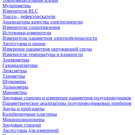
Токоизмерительные клещи
Мультиметры
Измерители RLC
Трассо-, дефектоискатели
Анализаторы качества электроэнергии
Измерители сопротивления
Источники-измерители
Измерители параметров электробезопасности
Аксессуары и опции
Измерение параметров окружающей среды
Измерители температуры и влажности
Анемометры
Газоанализаторы
Люксметры
Тахометры
Шумомеры
Дальномеры
Манометры
Зондовые станции и измерение параметров полупроводников
Параметрические анализаторы полупроводниковых приборов
Зонды и проб-карты
Калибровочные пластины
Микропозиционеры
Зондовые станции
Аксессуары для измерений