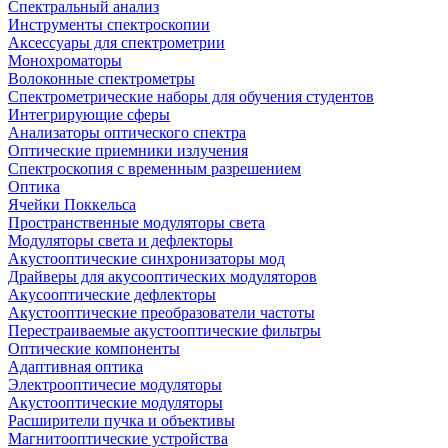
Спектральный анализ
Инструменты спектроскопии
Аксессуары для спектрометрии
Монохроматоры
Волоконные спектрометры
Спектрометрические наборы для обучения студентов
Интегрирующие сферы
Анализаторы оптического спектра
Оптические приемники излучения
Спектроскопия с временным разрешением
Оптика
Ячейки Поккельса
Пространственные модуляторы света
Модуляторы света и дефлекторы
Акустооптические синхронизаторы мод
Драйверы для акусооптических модуляторов
Акусооптические дефлекторы
Акустооптические преобразователи частоты
Перестраиваемые акустооптические фильтры
Оптические компоненты
Адаптивная оптика
Электрооптичесие модуляторы
Акустооптические модуляторы
Расширители пучка и объективы
Магнитооптические устройства