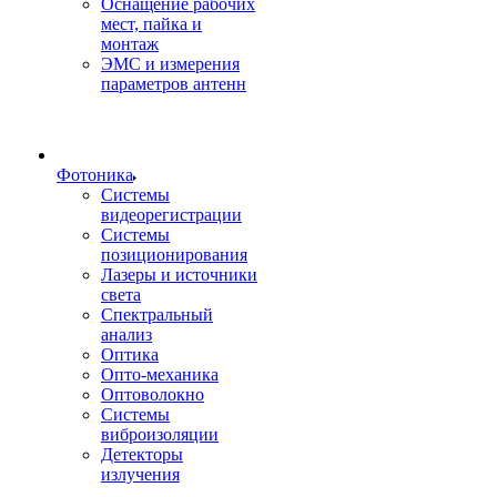
Оснащение рабочих
мест, пайка и
монтаж
ЭМС и измерения
параметров антенн
Фотоника
Cистемы
видеорегистрации
Системы
позиционирования
Лазеры и источники
света
Спектральный
анализ
Оптика
Опто-механика
Оптоволокно
Системы
виброизоляции
Детекторы
излучения