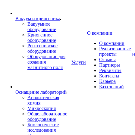
Вакуум и криогеника
Вакуумное
оборудование
О компании
Криогенное
оборудование
О компании
Рентгеновское
Реализованные
оборудование
проекты
Н
Оборудование для
Отзывы
создания
Услуги
Партнеры
магнитного поля
Реквизиты
Контакты
Карьера
База знаний
Оснащение лабораторий
Аналитическая
химия
Микроскопия
Общелабораторное
оборудование
Биологические
исследования