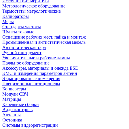
Источники-измерители
Метрологическое оборудование
Термостаты метрологические
Калибраторы
Меры
Стандарты частоты
Шунты токовые
Оснащение рабочих мест, пайка и монтаж
Промышленная и антистатическая мебель
Антистатическая тара
Ручной инструмент
Увеличительные и рабочие лампы
Паяльное оборудование
Аксессуары, материалы и одежда ESD
ЭМС и измерения параметров антенн
Экранированные помещения
Прецизионные позиционеры
Конвертеры
Модули СВЧ
Матрицы
Кабельные сборки
Видеоконтроль
Антенны
Фотоника
Cистемы видеорегистрации