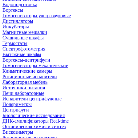
Водоподготовка
Вортексы
Гомогенизаторы ультразвуковые
Дистилляторы
Инкубаторы
Магнитные мешалки
Сушильные шкафы
Термостаты
Спектрофотометрия
Вытяжные шкафы
Вортексы-центрифуги
Гомогенизаторы механические
Климатические камеры
Ротационные испарители
Лабораторная мебель
Источники питания
Печи лабораторные
Испарители центрифужные
Поляриметры
Центрифуги
Биологические исследования
ДНК-амплификаторы Real-time
Органическая химия и синтез
Вискозиметры
Ротационные испарители