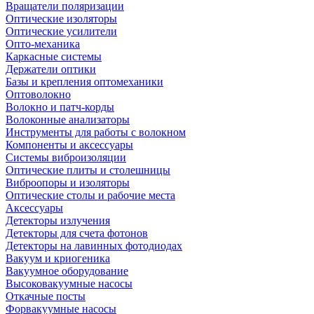
Вращатели поляризации
Оптические изоляторы
Оптические усилители
Опто-механика
Каркасные системы
Держатели оптики
Базы и крепления оптомеханики
Оптоволокно
Волокно и патч-корды
Волоконные анализаторы
Инструменты для работы с волокном
Компоненты и аксессуары
Системы виброизоляции
Оптические плиты и столешницы
Виброопоры и изоляторы
Оптические столы и рабочие места
Аксессуары
Детекторы излучения
Детекторы для счета фотонов
Детекторы на лавинных фотодиодах
Вакуум и криогеника
Вакуумное оборудование
Высоковакуумные насосы
Откачные посты
Форвакуумные насосы