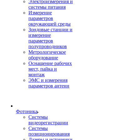
Электроизмерения и
системы питания
Измерение
параметров
окружающей среды
Зондовые станции и
измерение
параметров
полупроводников
Метрологическое
оборудование
Оснащение рабочих
мест, пайка и
монтаж
ЭМС и измерения
параметров антенн
Фотоника
Cистемы
видеорегистрации
Системы
позиционирования
Лазеры и источники