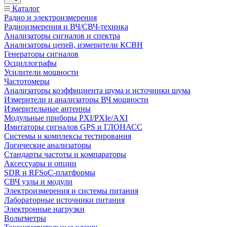
Каталог
Радио и электроизмерения
Радиоизмерения и ВЧ/СВЧ-техника
Анализаторы сигналов и спектра
Анализаторы цепей, измерители КСВН
Генераторы сигналов
Осциллографы
Усилители мощности
Частотомеры
Анализаторы коэффициента шума и источники шума
Измерители и анализаторы ВЧ мощности
Измерительные антенны
Модульные приборы PXI/PXIe/AXI
Имитаторы сигналов GPS и ГЛОНАСС
Системы и комплексы тестирования
Логические анализаторы
Стандарты частоты и компараторы
Аксессуары и опции
SDR и RFSoC‑платформы
СВЧ узлы и модули
Электроизмерения и системы питания
Лабораторные источники питания
Электронные нагрузки
Вольтметры