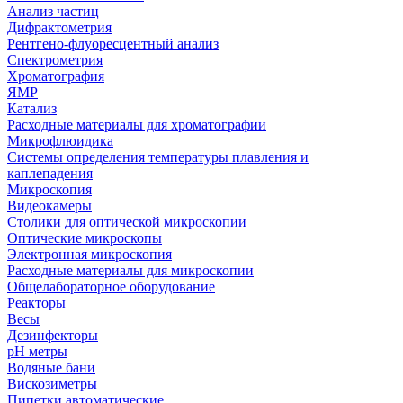
Анализ частиц
Дифрактометрия
Рентгено-флуоресцентный анализ
Спектрометрия
Хроматография
ЯМР
Катализ
Расходные материалы для хроматографии
Микрофлюидика
Системы определения температуры плавления и
каплепадения
Микроскопия
Видеокамеры
Столики для оптической микроскопии
Оптические микроскопы
Электронная микроскопия
Расходные материалы для микроскопии
Общелабораторное оборудование
Реакторы
Весы
Дезинфекторы
рН метры
Водяные бани
Вискозиметры
Пипетки автоматические