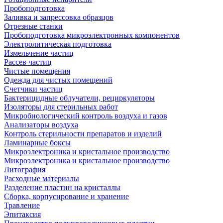
Пробоподготовка
Заливка и запрессовка образцов
Отрезные станки
Пробоподготовка микроэлектронных компонентов
Электролитическая подготовка
Измельчение частиц
Рассев частиц
Чистые помещения
Одежда для чистых помещений
Счетчики частиц
Бактерицидные облучатели, рециркуляторы
Изоляторы для стерильных работ
Микробиологический контроль воздуха и газов
Анализаторы воздуха
Контроль стерильности препаратов и изделий
Ламинарные боксы
Микроэлектроника и кристальное производство
Микроэлектроника и кристальное производство
Литография
Расходные материалы
Разделение пластин на кристаллы
Сборка, корпусирование и хранение
Травление
Эпитаксия