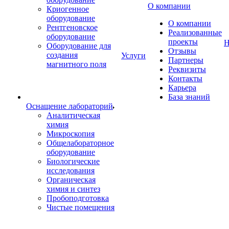
О компании
Криогенное
оборудование
О компании
Рентгеновское
Реализованные
оборудование
проекты
Н
Оборудование для
Отзывы
создания
Услуги
Партнеры
магнитного поля
Реквизиты
Контакты
Карьера
База знаний
Оснащение лабораторий
Аналитическая
химия
Микроскопия
Общелабораторное
оборудование
Биологические
исследования
Органическая
химия и синтез
Пробоподготовка
Чистые помещения