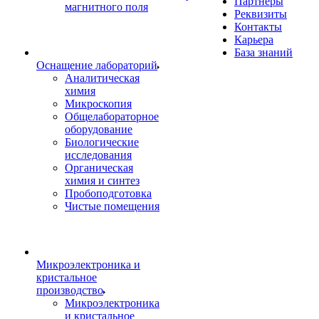
Партнеры
магнитного поля
Реквизиты
Контакты
Карьера
База знаний
Оснащение лабораторий
Аналитическая
химия
Микроскопия
Общелабораторное
оборудование
Биологические
исследования
Органическая
химия и синтез
Пробоподготовка
Чистые помещения
Микроэлектроника и
кристальное
производство
Микроэлектроника
и кристальное