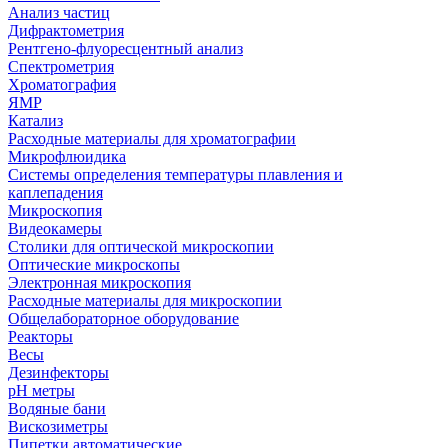
Анализ частиц
Дифрактометрия
Рентгено-флуоресцентный анализ
Спектрометрия
Хроматография
ЯМР
Катализ
Расходные материалы для хроматографии
Микрофлюидика
Системы определения температуры плавления и
каплепадения
Микроскопия
Видеокамеры
Столики для оптической микроскопии
Оптические микроскопы
Электронная микроскопия
Расходные материалы для микроскопии
Общелабораторное оборудование
Реакторы
Весы
Дезинфекторы
рН метры
Водяные бани
Вискозиметры
Пипетки автоматические