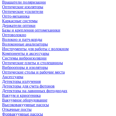
Вращатели поляризации
Оптические изоляторы
Оптические усилители
Опто-механика
Каркасные системы
Держатели оптики
Базы и крепления оптомеханики
Оптоволокно
Волокно и патч-корды
Волоконные анализаторы
Инструменты для работы с волокном
Компоненты и аксессуары
Системы виброизоляции
Оптические плиты и столешницы
Виброопоры и изоляторы
Оптические столы и рабочие места
Аксессуары
Детекторы излучения
Детекторы для счета фотонов
Детекторы на лавинных фотодиодах
Вакуум и криогеника
Вакуумное оборудование
Высоковакуумные насосы
Откачные посты
Форвакуумные насосы