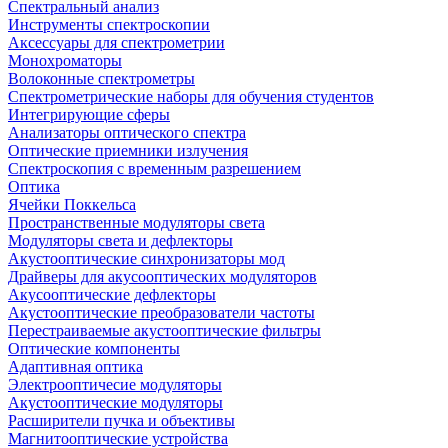
Спектральный анализ
Инструменты спектроскопии
Аксессуары для спектрометрии
Монохроматоры
Волоконные спектрометры
Спектрометрические наборы для обучения студентов
Интегрирующие сферы
Анализаторы оптического спектра
Оптические приемники излучения
Спектроскопия с временным разрешением
Оптика
Ячейки Поккельса
Пространственные модуляторы света
Модуляторы света и дефлекторы
Акустооптические синхронизаторы мод
Драйверы для акусооптических модуляторов
Акусооптические дефлекторы
Акустооптические преобразователи частоты
Перестраиваемые акустооптические фильтры
Оптические компоненты
Адаптивная оптика
Электрооптичесие модуляторы
Акустооптические модуляторы
Расширители пучка и объективы
Магнитооптические устройства