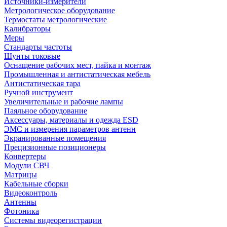
Источники-измерители
Метрологическое оборудование
Термостаты метрологические
Калибраторы
Меры
Стандарты частоты
Шунты токовые
Оснащение рабочих мест, пайка и монтаж
Промышленная и антистатическая мебель
Антистатическая тара
Ручной инструмент
Увеличительные и рабочие лампы
Паяльное оборудование
Аксессуары, материалы и одежда ESD
ЭМС и измерения параметров антенн
Экранированные помещения
Прецизионные позиционеры
Конвертеры
Модули СВЧ
Матрицы
Кабельные сборки
Видеоконтроль
Антенны
Фотоника
Cистемы видеорегистрации