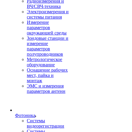
Радиоизмерения и
ВЧ/СВЧ-техника
Электроизмерения и
системы питания
Измерение
параметров
окружающей среды
Зондовые станции и
измерение
параметров
полупроводников
Метрологическое
оборудование
Оснащение рабочих
мест, пайка и
монтаж
ЭМС и измерения
параметров антенн
Фотоника
Cистемы
видеорегистрации
Системы