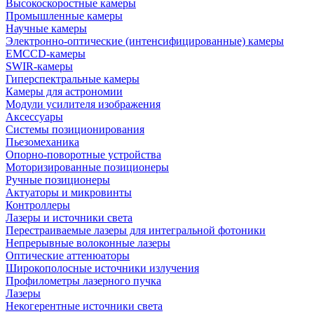
Высокоскоростные камеры
Промышленные камеры
Научные камеры
Электронно-оптические (интенсифицированные) камеры
EMCCD-камеры
SWIR-камеры
Гиперспектральные камеры
Камеры для астрономии
Модули усилителя изображения
Аксессуары
Системы позиционирования
Пьезомеханика
Опорно-поворотные устройства
Моторизированные позиционеры
Ручные позиционеры
Актуаторы и микровинты
Контроллеры
Лазеры и источники света
Перестраиваемые лазеры для интегральной фотоники
Непрерывные волоконные лазеры
Оптические аттенюаторы
Широкополосные источники излучения
Профилометры лазерного пучка
Лазеры
Некогерентные источники света