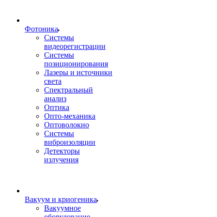
Фотоника
Cистемы
видеорегистрации
Системы
позиционирования
Лазеры и источники
света
Спектральный
анализ
Оптика
Опто-механика
Оптоволокно
Системы
виброизоляции
Детекторы
излучения
Вакуум и криогеника
Вакуумное
оборудование