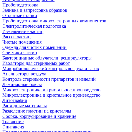
Пробоподготовка
Заливка и запрессовка образцов
Отрезные станки
Пробоподготовка микроэлектронных компонентов
Электролитическая подготовка
Измельчение частиц
Рассев частиц
Чистые помещения
Одежда для чистых помещений
Счетчики частиц
Бактерицидные облучатели, рециркуляторы
Изоляторы для стерильных работ
Микробиологический контроль воздуха и газов
Анализаторы воздуха
Контроль стерильности препаратов и изделий
Ламинарные боксы
Микроэлектроника и кристальное производство
Микроэлектроника и кристальное производство
Литография
Расходные материалы
Разделение пластин на кристаллы
Сборка, корпусирование и хранение
Травление
Эпитаксия