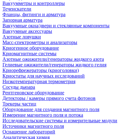
Вакуумметры и контроллеры
Течеискатели
Фланцы, фитинги и арматура
Запорная арматура
Вакуумные окна/двери и стеклянные компоненты
Вакуумные аксессуары
Азотные ловушки
Масс-спектрометры и анализаторы
Криогенное оборудование
Криомагнитные системы
Азотные ожижители/генераторы жидкого азота
Гелиевые ожижители/генераторы жидкого гелия
Криорефрежераторы (криоголовки)
Криостаты для научных исследований
Низкотемпературная термометрия
Сосуды дьюара
Рентгеновское оборудование
Детекторы / камеры прямого счета фотонов
Трекеры частиц
Оборудование для создания магнитного поля
Измерение магнитного поля и потока
Исследовательские системы и измерительные модули
Источники магнитного поля
Оснащение лабораторий
Аналитическая химия