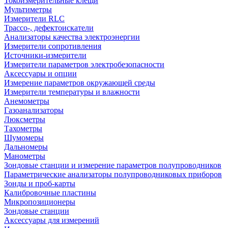
Токоизмерительные клещи
Мультиметры
Измерители RLC
Трассо-, дефектоискатели
Анализаторы качества электроэнергии
Измерители сопротивления
Источники-измерители
Измерители параметров электробезопасности
Аксессуары и опции
Измерение параметров окружающей среды
Измерители температуры и влажности
Анемометры
Газоанализаторы
Люксметры
Тахометры
Шумомеры
Дальномеры
Манометры
Зондовые станции и измерение параметров полупроводников
Параметрические анализаторы полупроводниковых приборов
Зонды и проб-карты
Калибровочные пластины
Микропозиционеры
Зондовые станции
Аксессуары для измерений