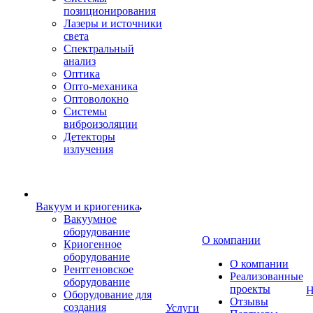
позиционирования
Лазеры и источники
света
Спектральный
анализ
Оптика
Опто-механика
Оптоволокно
Системы
виброизоляции
Детекторы
излучения
Вакуум и криогеника
Вакуумное
оборудование
О компании
Криогенное
оборудование
О компании
Рентгеновское
Реализованные
оборудование
проекты
Н
Оборудование для
Отзывы
создания
Услуги