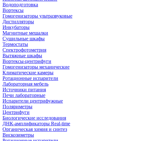
Водоподготовка
Вортексы
Гомогенизаторы ультразвуковые
Дистилляторы
Инкубаторы
Магнитные мешалки
Сушильные шкафы
Термостаты
Спектрофотометрия
Вытяжные шкафы
Вортексы-центрифуги
Гомогенизаторы механические
Климатические камеры
Ротационные испарители
Лабораторная мебель
Источники питания
Печи лабораторные
Испарители центрифужные
Поляриметры
Центрифуги
Биологические исследования
ДНК-амплификаторы Real-time
Органическая химия и синтез
Вискозиметры
Ротационные испарители