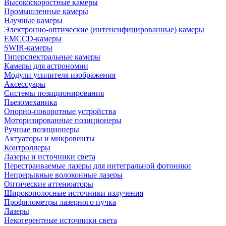
Высокоскоростные камеры
Промышленные камеры
Научные камеры
Электронно-оптические (интенсифицированные) камеры
EMCCD-камеры
SWIR-камеры
Гиперспектральные камеры
Камеры для астрономии
Модули усилителя изображения
Аксессуары
Системы позиционирования
Пьезомеханика
Опорно-поворотные устройства
Моторизированные позиционеры
Ручные позиционеры
Актуаторы и микровинты
Контроллеры
Лазеры и источники света
Перестраиваемые лазеры для интегральной фотоники
Непрерывные волоконные лазеры
Оптические аттенюаторы
Широкополосные источники излучения
Профилометры лазерного пучка
Лазеры
Некогерентные источники света