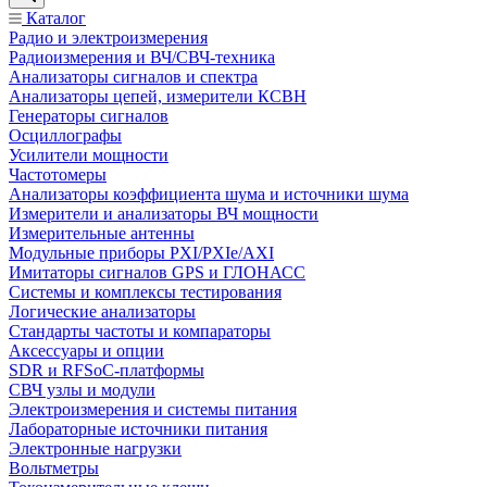
Каталог
Радио и электроизмерения
Радиоизмерения и ВЧ/СВЧ-техника
Анализаторы сигналов и спектра
Анализаторы цепей, измерители КСВН
Генераторы сигналов
Осциллографы
Усилители мощности
Частотомеры
Анализаторы коэффициента шума и источники шума
Измерители и анализаторы ВЧ мощности
Измерительные антенны
Модульные приборы PXI/PXIe/AXI
Имитаторы сигналов GPS и ГЛОНАСС
Системы и комплексы тестирования
Логические анализаторы
Стандарты частоты и компараторы
Аксессуары и опции
SDR и RFSoC‑платформы
СВЧ узлы и модули
Электроизмерения и системы питания
Лабораторные источники питания
Электронные нагрузки
Вольтметры