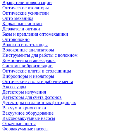
Вращатели поляризации
Оптические изоляторы
Оптические усилители
Опто-механика
Каркасные системы
Держатели оптики
Базы и крепления оптомеханики
Оптоволокно
Волокно и патч-корды
Волоконные анализаторы
Инструменты для работы с волокном
Компоненты и аксессуары
Системы виброизоляции
Оптические плиты и столешницы
Виброопоры и изоляторы
Оптические столы и рабочие места
Аксессуары
Детекторы излучения
Детекторы для счета фотонов
Детекторы на лавинных фотодиодах
Вакуум и криогеника
Вакуумное оборудование
Высоковакуумные насосы
Откачные посты
Форвакуумные насосы