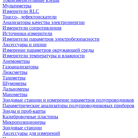
Токоизмерительные клещи
Мультиметры
Измерители RLC
Трассо-, дефектоискатели
Анализаторы качества электроэнергии
Измерители сопротивления
Источники-измерители
Измерители параметров электробезопасности
Аксессуары и опции
Измерение параметров окружающей среды
Измерители температуры и влажности
Анемометры
Газоанализаторы
Люксметры
Тахометры
Шумомеры
Дальномеры
Манометры
Зондовые станции и измерение параметров полупроводников
Параметрические анализаторы полупроводниковых приборов
Зонды и проб-карты
Калибровочные пластины
Микропозиционеры
Зондовые станции
Аксессуары для измерений