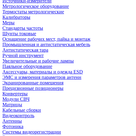
Источники-измерители
Метрологическое оборудование
Термостаты метрологические
Калибраторы
Меры
Стандарты частоты
Шунты токовые
Оснащение рабочих мест, пайка и монтаж
Промышленная и антистатическая мебель
Антистатическая тара
Ручной инструмент
Увеличительные и рабочие лампы
Паяльное оборудование
Аксессуары, материалы и одежда ESD
ЭМС и измерения параметров антенн
Экранированные помещения
Прецизионные позиционеры
Конвертеры
Модули СВЧ
Матрицы
Кабельные сборки
Видеоконтроль
Антенны
Фотоника
Cистемы видеорегистрации