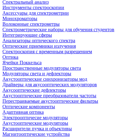
Спектральный анализ
Инструменты спектроскопии
Аксессуары для спектрометрии
Монохроматоры
Волоконные спектрометры
Спектрометрические наборы для обучения студентов
Интегрирующие сферы
Анализаторы оптического спектра
Оптические приемники излучения
Спектроскопия с временным разрешением
Оптика
Ячейки Поккельса
Пространственные модуляторы света
Модуляторы света и дефлекторы
Акустооптические синхронизаторы мод
Драйверы для акусооптических модуляторов
Акусооптические дефлекторы
Акустооптические преобразователи частоты
Перестраиваемые акустооптические фильтры
Оптические компоненты
Адаптивная оптика
Электрооптичесие модуляторы
Акустооптические модуляторы
Расширители пучка и объективы
Магнитооптические устройства