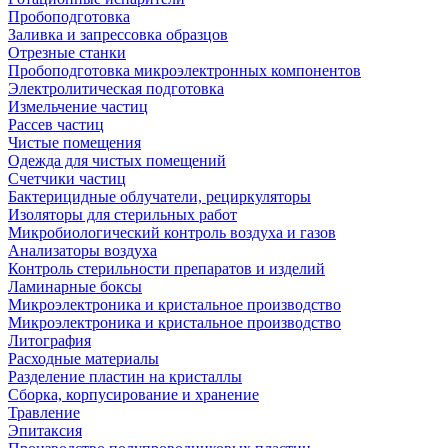
Пробоподготовка
Заливка и запрессовка образцов
Отрезные станки
Пробоподготовка микроэлектронных компонентов
Электролитическая подготовка
Измельчение частиц
Рассев частиц
Чистые помещения
Одежда для чистых помещений
Счетчики частиц
Бактерицидные облучатели, рециркуляторы
Изоляторы для стерильных работ
Микробиологический контроль воздуха и газов
Анализаторы воздуха
Контроль стерильности препаратов и изделий
Ламинарные боксы
Микроэлектроника и кристальное производство
Микроэлектроника и кристальное производство
Литография
Расходные материалы
Разделение пластин на кристаллы
Сборка, корпусирование и хранение
Травление
Эпитаксия