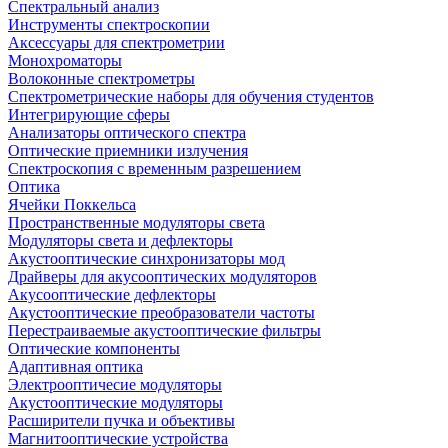
Спектральный анализ
Инструменты спектроскопии
Аксессуары для спектрометрии
Монохроматоры
Волоконные спектрометры
Спектрометрические наборы для обучения студентов
Интегрирующие сферы
Анализаторы оптического спектра
Оптические приемники излучения
Спектроскопия с временным разрешением
Оптика
Ячейки Поккельса
Пространственные модуляторы света
Модуляторы света и дефлекторы
Акустооптические синхронизаторы мод
Драйверы для акусооптических модуляторов
Акусооптические дефлекторы
Акустооптические преобразователи частоты
Перестраиваемые акустооптические фильтры
Оптические компоненты
Адаптивная оптика
Электрооптичесие модуляторы
Акустооптические модуляторы
Расширители пучка и объективы
Магнитооптические устройства