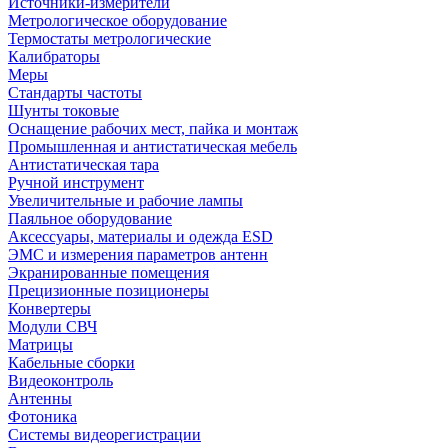
Источники-измерители
Метрологическое оборудование
Термостаты метрологические
Калибраторы
Меры
Стандарты частоты
Шунты токовые
Оснащение рабочих мест, пайка и монтаж
Промышленная и антистатическая мебель
Антистатическая тара
Ручной инструмент
Увеличительные и рабочие лампы
Паяльное оборудование
Аксессуары, материалы и одежда ESD
ЭМС и измерения параметров антенн
Экранированные помещения
Прецизионные позиционеры
Конвертеры
Модули СВЧ
Матрицы
Кабельные сборки
Видеоконтроль
Антенны
Фотоника
Cистемы видеорегистрации