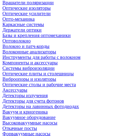
Вращатели поляризации
Оптические изоляторы
Оптические усилители
Опто-механика
Каркасные системы
Держатели оптики
Базы и крепления оптомеханики
Оптоволокно
Волокно и патч-корды
Волоконные анализаторы
Инструменты для работы с волокном
Компоненты и аксессуары
Системы виброизоляции
Оптические плиты и столешницы
Виброопоры и изоляторы
Оптические столы и рабочие места
Аксессуары
Детекторы излучения
Детекторы для счета фотонов
Детекторы на лавинных фотодиодах
Вакуум и криогеника
Вакуумное оборудование
Высоковакуумные насосы
Откачные посты
Форвакуумные насосы