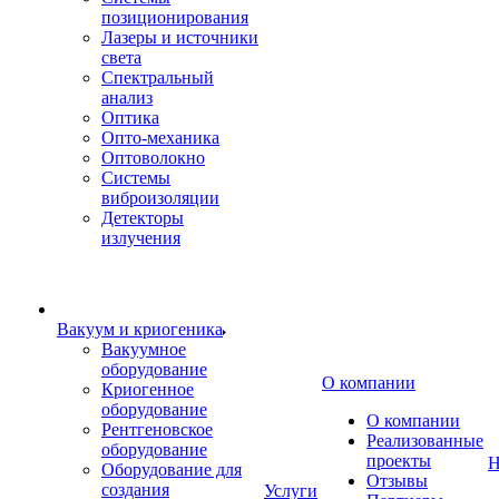
позиционирования
Лазеры и источники
света
Спектральный
анализ
Оптика
Опто-механика
Оптоволокно
Системы
виброизоляции
Детекторы
излучения
Вакуум и криогеника
Вакуумное
оборудование
О компании
Криогенное
оборудование
О компании
Рентгеновское
Реализованные
оборудование
проекты
Н
Оборудование для
Отзывы
создания
Услуги