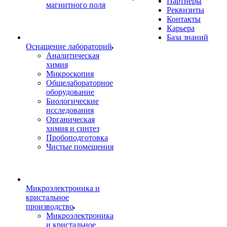
Партнеры
магнитного поля
Реквизиты
Контакты
Карьера
База знаний
Оснащение лабораторий
Аналитическая
химия
Микроскопия
Общелабораторное
оборудование
Биологические
исследования
Органическая
химия и синтез
Пробоподготовка
Чистые помещения
Микроэлектроника и
кристальное
производство
Микроэлектроника
и кристальное