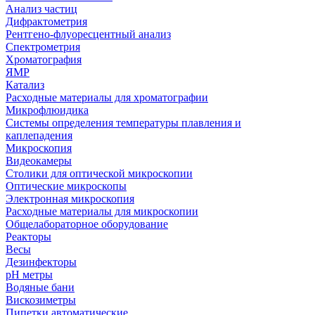
Анализ частиц
Дифрактометрия
Рентгено-флуоресцентный анализ
Спектрометрия
Хроматография
ЯМР
Катализ
Расходные материалы для хроматографии
Микрофлюидика
Системы определения температуры плавления и
каплепадения
Микроскопия
Видеокамеры
Столики для оптической микроскопии
Оптические микроскопы
Электронная микроскопия
Расходные материалы для микроскопии
Общелабораторное оборудование
Реакторы
Весы
Дезинфекторы
рН метры
Водяные бани
Вискозиметры
Пипетки автоматические