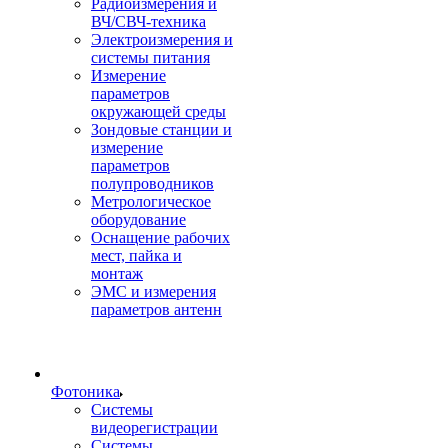
Радиоизмерения и
ВЧ/СВЧ-техника
Электроизмерения и
системы питания
Измерение
параметров
окружающей среды
Зондовые станции и
измерение
параметров
полупроводников
Метрологическое
оборудование
Оснащение рабочих
мест, пайка и
монтаж
ЭМС и измерения
параметров антенн
Фотоника
Cистемы
видеорегистрации
Системы