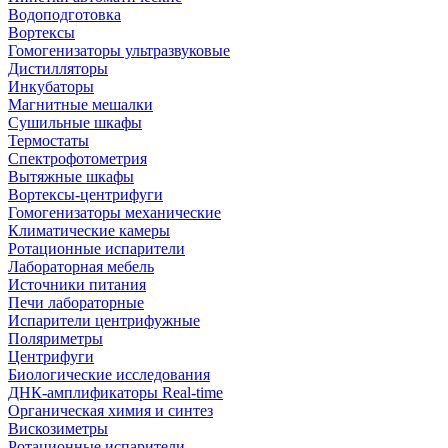
Водоподготовка
Вортексы
Гомогенизаторы ультразвуковые
Дистилляторы
Инкубаторы
Магнитные мешалки
Сушильные шкафы
Термостаты
Спектрофотометрия
Вытяжные шкафы
Вортексы-центрифуги
Гомогенизаторы механические
Климатические камеры
Ротационные испарители
Лабораторная мебель
Источники питания
Печи лабораторные
Испарители центрифужные
Поляриметры
Центрифуги
Биологические исследования
ДНК-амплификаторы Real-time
Органическая химия и синтез
Вискозиметры
Ротационные испарители