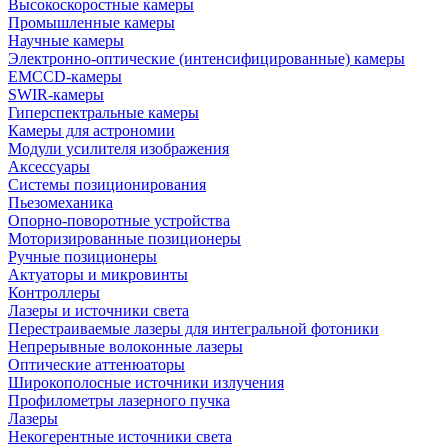
Высокоскоростные камеры
Промышленные камеры
Научные камеры
Электронно-оптические (интенсифицированные) камеры
EMCCD-камеры
SWIR-камеры
Гиперспектральные камеры
Камеры для астрономии
Модули усилителя изображения
Аксессуары
Системы позиционирования
Пьезомеханика
Опорно-поворотные устройства
Моторизированные позиционеры
Ручные позиционеры
Актуаторы и микровинты
Контроллеры
Лазеры и источники света
Перестраиваемые лазеры для интегральной фотоники
Непрерывные волоконные лазеры
Оптические аттенюаторы
Широкополосные источники излучения
Профилометры лазерного пучка
Лазеры
Некогерентные источники света