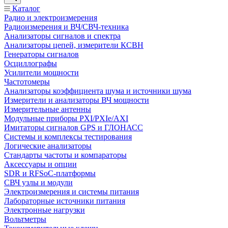
Каталог
Радио и электроизмерения
Радиоизмерения и ВЧ/СВЧ-техника
Анализаторы сигналов и спектра
Анализаторы цепей, измерители КСВН
Генераторы сигналов
Осциллографы
Усилители мощности
Частотомеры
Анализаторы коэффициента шума и источники шума
Измерители и анализаторы ВЧ мощности
Измерительные антенны
Модульные приборы PXI/PXIe/AXI
Имитаторы сигналов GPS и ГЛОНАСС
Системы и комплексы тестирования
Логические анализаторы
Стандарты частоты и компараторы
Аксессуары и опции
SDR и RFSoC‑платформы
СВЧ узлы и модули
Электроизмерения и системы питания
Лабораторные источники питания
Электронные нагрузки
Вольтметры