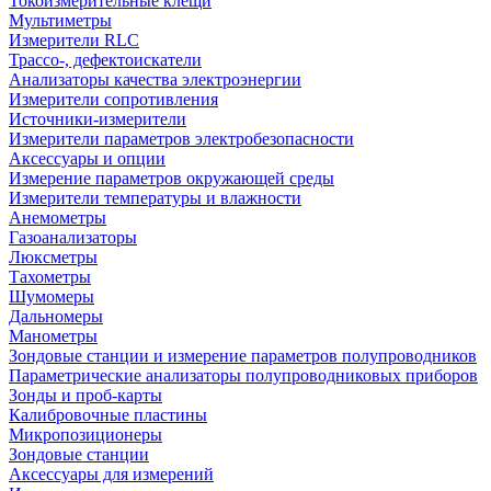
Токоизмерительные клещи
Мультиметры
Измерители RLC
Трассо-, дефектоискатели
Анализаторы качества электроэнергии
Измерители сопротивления
Источники-измерители
Измерители параметров электробезопасности
Аксессуары и опции
Измерение параметров окружающей среды
Измерители температуры и влажности
Анемометры
Газоанализаторы
Люксметры
Тахометры
Шумомеры
Дальномеры
Манометры
Зондовые станции и измерение параметров полупроводников
Параметрические анализаторы полупроводниковых приборов
Зонды и проб-карты
Калибровочные пластины
Микропозиционеры
Зондовые станции
Аксессуары для измерений