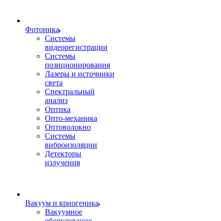
Фотоника
Cистемы
видеорегистрации
Системы
позиционирования
Лазеры и источники
света
Спектральный
анализ
Оптика
Опто-механика
Оптоволокно
Системы
виброизоляции
Детекторы
излучения
Вакуум и криогеника
Вакуумное
оборудование