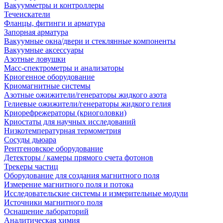
Вакуумметры и контроллеры
Течеискатели
Фланцы, фитинги и арматура
Запорная арматура
Вакуумные окна/двери и стеклянные компоненты
Вакуумные аксессуары
Азотные ловушки
Масс-спектрометры и анализаторы
Криогенное оборудование
Криомагнитные системы
Азотные ожижители/генераторы жидкого азота
Гелиевые ожижители/генераторы жидкого гелия
Криорефрежераторы (криоголовки)
Криостаты для научных исследований
Низкотемпературная термометрия
Сосуды дьюара
Рентгеновское оборудование
Детекторы / камеры прямого счета фотонов
Трекеры частиц
Оборудование для создания магнитного поля
Измерение магнитного поля и потока
Исследовательские системы и измерительные модули
Источники магнитного поля
Оснащение лабораторий
Аналитическая химия