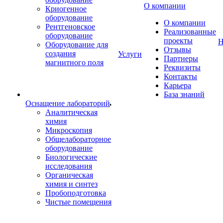
О компании
Криогенное
оборудование
О компании
Рентгеновское
Реализованные
оборудование
проекты
Н
Оборудование для
Отзывы
создания
Услуги
Партнеры
магнитного поля
Реквизиты
Контакты
Карьера
База знаний
Оснащение лабораторий
Аналитическая
химия
Микроскопия
Общелабораторное
оборудование
Биологические
исследования
Органическая
химия и синтез
Пробоподготовка
Чистые помещения