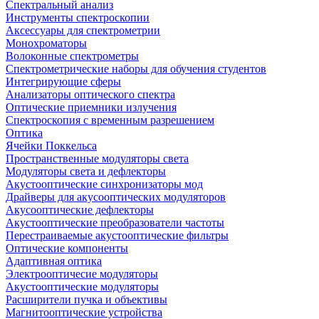
Спектральный анализ
Инструменты спектроскопии
Аксессуары для спектрометрии
Монохроматоры
Волоконные спектрометры
Спектрометрические наборы для обучения студентов
Интегрирующие сферы
Анализаторы оптического спектра
Оптические приемники излучения
Спектроскопия с временным разрешением
Оптика
Ячейки Поккельса
Пространственные модуляторы света
Модуляторы света и дефлекторы
Акустооптические синхронизаторы мод
Драйверы для акусооптических модуляторов
Акусооптические дефлекторы
Акустооптические преобразователи частоты
Перестраиваемые акустооптические фильтры
Оптические компоненты
Адаптивная оптика
Электрооптичесие модуляторы
Акустооптические модуляторы
Расширители пучка и объективы
Магнитооптические устройства