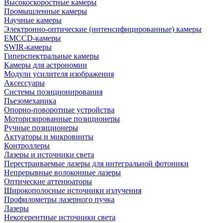
Высокоскоростные камеры
Промышленные камеры
Научные камеры
Электронно-оптические (интенсифицированные) камеры
EMCCD-камеры
SWIR-камеры
Гиперспектральные камеры
Камеры для астрономии
Модули усилителя изображения
Аксессуары
Системы позиционирования
Пьезомеханика
Опорно-поворотные устройства
Моторизированные позиционеры
Ручные позиционеры
Актуаторы и микровинты
Контроллеры
Лазеры и источники света
Перестраиваемые лазеры для интегральной фотоники
Непрерывные волоконные лазеры
Оптические аттенюаторы
Широкополосные источники излучения
Профилометры лазерного пучка
Лазеры
Некогерентные источники света