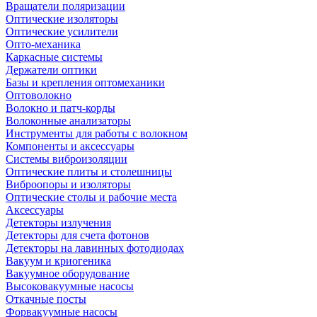
Вращатели поляризации
Оптические изоляторы
Оптические усилители
Опто-механика
Каркасные системы
Держатели оптики
Базы и крепления оптомеханики
Оптоволокно
Волокно и патч-корды
Волоконные анализаторы
Инструменты для работы с волокном
Компоненты и аксессуары
Системы виброизоляции
Оптические плиты и столешницы
Виброопоры и изоляторы
Оптические столы и рабочие места
Аксессуары
Детекторы излучения
Детекторы для счета фотонов
Детекторы на лавинных фотодиодах
Вакуум и криогеника
Вакуумное оборудование
Высоковакуумные насосы
Откачные посты
Форвакуумные насосы