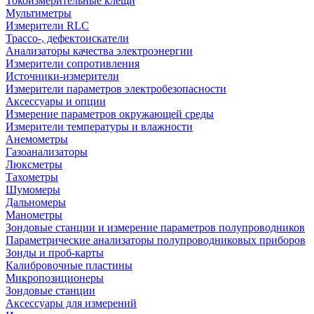
Токоизмерительные клещи
Мультиметры
Измерители RLC
Трассо-, дефектоискатели
Анализаторы качества электроэнергии
Измерители сопротивления
Источники-измерители
Измерители параметров электробезопасности
Аксессуары и опции
Измерение параметров окружающей среды
Измерители температуры и влажности
Анемометры
Газоанализаторы
Люксметры
Тахометры
Шумомеры
Дальномеры
Манометры
Зондовые станции и измерение параметров полупроводников
Параметрические анализаторы полупроводниковых приборов
Зонды и проб-карты
Калибровочные пластины
Микропозиционеры
Зондовые станции
Аксессуары для измерений