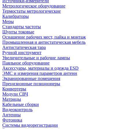
Источники-измерители
Метрологическое оборудование
Термостаты метрологические
Калибраторы
Меры
Стандарты частоты
Шунты токовые
Оснащение рабочих мест, пайка и монтаж
Промышленная и антистатическая мебель
Антистатическая тара
Ручной инструмент
Увеличительные и рабочие лампы
Паяльное оборудование
Аксессуары, материалы и одежда ESD
ЭМС и измерения параметров антенн
Экранированные помещения
Прецизионные позиционеры
Конвертеры
Модули СВЧ
Матрицы
Кабельные сборки
Видеоконтроль
Антенны
Фотоника
Cистемы видеорегистрации