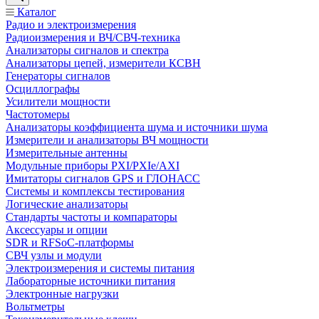
Каталог
Радио и электроизмерения
Радиоизмерения и ВЧ/СВЧ-техника
Анализаторы сигналов и спектра
Анализаторы цепей, измерители КСВН
Генераторы сигналов
Осциллографы
Усилители мощности
Частотомеры
Анализаторы коэффициента шума и источники шума
Измерители и анализаторы ВЧ мощности
Измерительные антенны
Модульные приборы PXI/PXIe/AXI
Имитаторы сигналов GPS и ГЛОНАСС
Системы и комплексы тестирования
Логические анализаторы
Стандарты частоты и компараторы
Аксессуары и опции
SDR и RFSoC‑платформы
СВЧ узлы и модули
Электроизмерения и системы питания
Лабораторные источники питания
Электронные нагрузки
Вольтметры