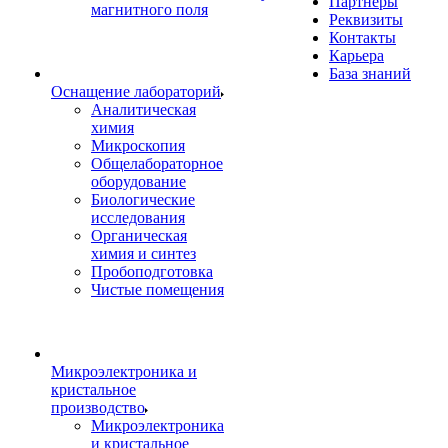
Партнеры
магнитного поля
Реквизиты
Контакты
Карьера
База знаний
Оснащение лабораторий
Аналитическая
химия
Микроскопия
Общелабораторное
оборудование
Биологические
исследования
Органическая
химия и синтез
Пробоподготовка
Чистые помещения
Микроэлектроника и
кристальное
производство
Микроэлектроника
и кристальное