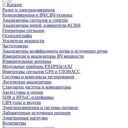
Каталог
Радио и электроизмерения
Радиоизмерения и ВЧ/СВЧ-техника
Анализаторы сигналов и спектра
Анализаторы цепей, измерители КСВН
Генераторы сигналов
Осциллографы
Усилители мощности
Частотомеры
Анализаторы коэффициента шума и источники шума
Измерители и анализаторы ВЧ мощности
Измерительные антенны
Модульные приборы PXI/PXIe/AXI
Имитаторы сигналов GPS и ГЛОНАСС
Системы и комплексы тестирования
Логические анализаторы
Стандарты частоты и компараторы
Аксессуары и опции
SDR и RFSoC‑платформы
СВЧ узлы и модули
Электроизмерения и системы питания
Лабораторные источники питания
Электронные нагрузки
Вольтметры