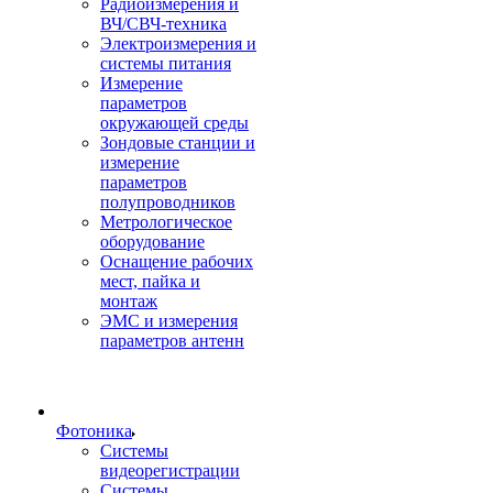
Радиоизмерения и
ВЧ/СВЧ-техника
Электроизмерения и
системы питания
Измерение
параметров
окружающей среды
Зондовые станции и
измерение
параметров
полупроводников
Метрологическое
оборудование
Оснащение рабочих
мест, пайка и
монтаж
ЭМС и измерения
параметров антенн
Фотоника
Cистемы
видеорегистрации
Системы