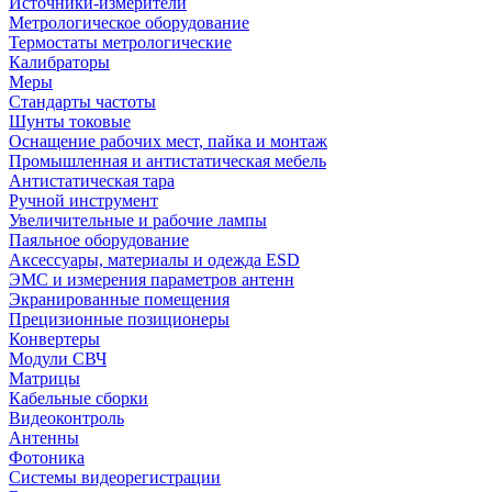
Источники-измерители
Метрологическое оборудование
Термостаты метрологические
Калибраторы
Меры
Стандарты частоты
Шунты токовые
Оснащение рабочих мест, пайка и монтаж
Промышленная и антистатическая мебель
Антистатическая тара
Ручной инструмент
Увеличительные и рабочие лампы
Паяльное оборудование
Аксессуары, материалы и одежда ESD
ЭМС и измерения параметров антенн
Экранированные помещения
Прецизионные позиционеры
Конвертеры
Модули СВЧ
Матрицы
Кабельные сборки
Видеоконтроль
Антенны
Фотоника
Cистемы видеорегистрации