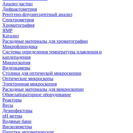
Анализ частиц
Дифрактометрия
Рентгено-флуоресцентный анализ
Спектрометрия
Хроматография
ЯМР
Катализ
Расходные материалы для хроматографии
Микрофлюидика
Системы определения температуры плавления и
каплепадения
Микроскопия
Видеокамеры
Столики для оптической микроскопии
Оптические микроскопы
Электронная микроскопия
Расходные материалы для микроскопии
Общелабораторное оборудование
Реакторы
Весы
Дезинфекторы
рН метры
Водяные бани
Вискозиметры
Пипетки автоматические