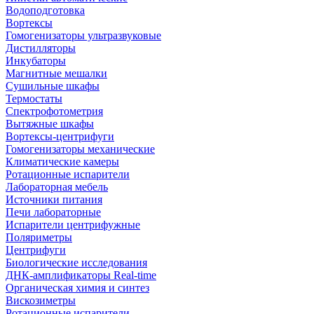
Водоподготовка
Вортексы
Гомогенизаторы ультразвуковые
Дистилляторы
Инкубаторы
Магнитные мешалки
Сушильные шкафы
Термостаты
Спектрофотометрия
Вытяжные шкафы
Вортексы-центрифуги
Гомогенизаторы механические
Климатические камеры
Ротационные испарители
Лабораторная мебель
Источники питания
Печи лабораторные
Испарители центрифужные
Поляриметры
Центрифуги
Биологические исследования
ДНК-амплификаторы Real-time
Органическая химия и синтез
Вискозиметры
Ротационные испарители