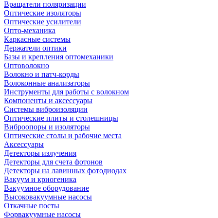
Вращатели поляризации
Оптические изоляторы
Оптические усилители
Опто-механика
Каркасные системы
Держатели оптики
Базы и крепления оптомеханики
Оптоволокно
Волокно и патч-корды
Волоконные анализаторы
Инструменты для работы с волокном
Компоненты и аксессуары
Системы виброизоляции
Оптические плиты и столешницы
Виброопоры и изоляторы
Оптические столы и рабочие места
Аксессуары
Детекторы излучения
Детекторы для счета фотонов
Детекторы на лавинных фотодиодах
Вакуум и криогеника
Вакуумное оборудование
Высоковакуумные насосы
Откачные посты
Форвакуумные насосы