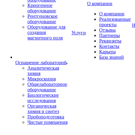
О компании
Криогенное
оборудование
О компании
Рентгеновское
Реализованные
оборудование
проекты
Н
Оборудование для
Отзывы
создания
Услуги
Партнеры
магнитного поля
Реквизиты
Контакты
Карьера
База знаний
Оснащение лабораторий
Аналитическая
химия
Микроскопия
Общелабораторное
оборудование
Биологические
исследования
Органическая
химия и синтез
Пробоподготовка
Чистые помещения