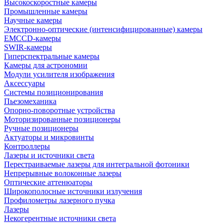
Высокоскоростные камеры
Промышленные камеры
Научные камеры
Электронно-оптические (интенсифицированные) камеры
EMCCD-камеры
SWIR-камеры
Гиперспектральные камеры
Камеры для астрономии
Модули усилителя изображения
Аксессуары
Системы позиционирования
Пьезомеханика
Опорно-поворотные устройства
Моторизированные позиционеры
Ручные позиционеры
Актуаторы и микровинты
Контроллеры
Лазеры и источники света
Перестраиваемые лазеры для интегральной фотоники
Непрерывные волоконные лазеры
Оптические аттенюаторы
Широкополосные источники излучения
Профилометры лазерного пучка
Лазеры
Некогерентные источники света