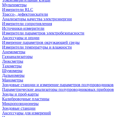
Токоизмерительные клещи
Мультиметры
Измерители RLC
Трассо-, дефектоискатели
Анализаторы качества электроэнергии
Измерители сопротивления
Источники-измерители
Измерители параметров электробезопасности
Аксессуары и опции
Измерение параметров окружающей среды
Измерители температуры и влажности
Анемометры
Газоанализаторы
Люксметры
Тахометры
Шумомеры
Дальномеры
Манометры
Зондовые станции и измерение параметров полупроводников
Параметрические анализаторы полупроводниковых приборов
Зонды и проб-карты
Калибровочные пластины
Микропозиционеры
Зондовые станции
Аксессуары для измерений