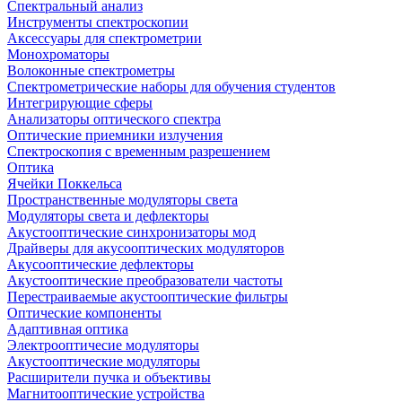
Спектральный анализ
Инструменты спектроскопии
Аксессуары для спектрометрии
Монохроматоры
Волоконные спектрометры
Спектрометрические наборы для обучения студентов
Интегрирующие сферы
Анализаторы оптического спектра
Оптические приемники излучения
Спектроскопия с временным разрешением
Оптика
Ячейки Поккельса
Пространственные модуляторы света
Модуляторы света и дефлекторы
Акустооптические синхронизаторы мод
Драйверы для акусооптических модуляторов
Акусооптические дефлекторы
Акустооптические преобразователи частоты
Перестраиваемые акустооптические фильтры
Оптические компоненты
Адаптивная оптика
Электрооптичесие модуляторы
Акустооптические модуляторы
Расширители пучка и объективы
Магнитооптические устройства