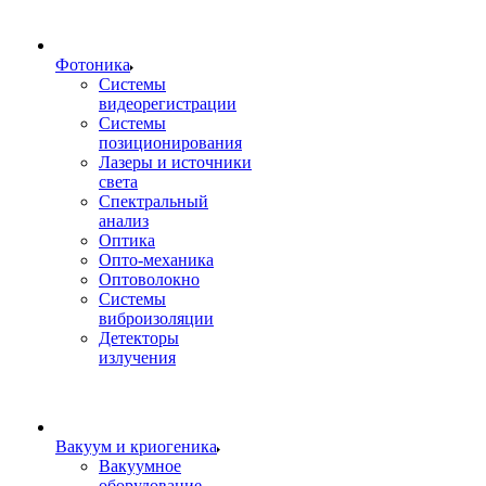
Фотоника
Cистемы
видеорегистрации
Системы
позиционирования
Лазеры и источники
света
Спектральный
анализ
Оптика
Опто-механика
Оптоволокно
Системы
виброизоляции
Детекторы
излучения
Вакуум и криогеника
Вакуумное
оборудование