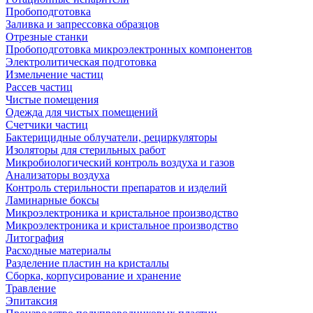
Пробоподготовка
Заливка и запрессовка образцов
Отрезные станки
Пробоподготовка микроэлектронных компонентов
Электролитическая подготовка
Измельчение частиц
Рассев частиц
Чистые помещения
Одежда для чистых помещений
Счетчики частиц
Бактерицидные облучатели, рециркуляторы
Изоляторы для стерильных работ
Микробиологический контроль воздуха и газов
Анализаторы воздуха
Контроль стерильности препаратов и изделий
Ламинарные боксы
Микроэлектроника и кристальное производство
Микроэлектроника и кристальное производство
Литография
Расходные материалы
Разделение пластин на кристаллы
Сборка, корпусирование и хранение
Травление
Эпитаксия