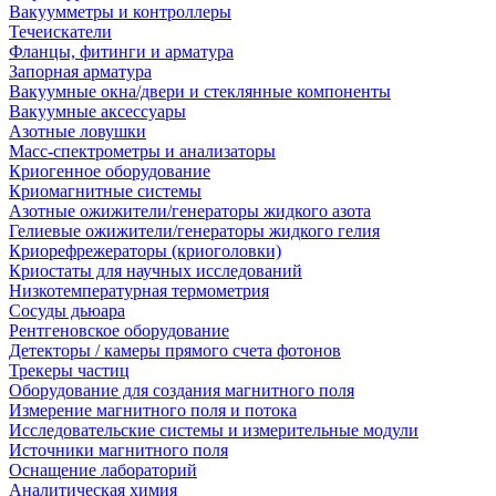
Вакуумметры и контроллеры
Течеискатели
Фланцы, фитинги и арматура
Запорная арматура
Вакуумные окна/двери и стеклянные компоненты
Вакуумные аксессуары
Азотные ловушки
Масс-спектрометры и анализаторы
Криогенное оборудование
Криомагнитные системы
Азотные ожижители/генераторы жидкого азота
Гелиевые ожижители/генераторы жидкого гелия
Криорефрежераторы (криоголовки)
Криостаты для научных исследований
Низкотемпературная термометрия
Сосуды дьюара
Рентгеновское оборудование
Детекторы / камеры прямого счета фотонов
Трекеры частиц
Оборудование для создания магнитного поля
Измерение магнитного поля и потока
Исследовательские системы и измерительные модули
Источники магнитного поля
Оснащение лабораторий
Аналитическая химия