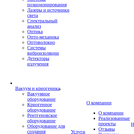
позиционирования
Лазеры и источники
света
Спектральный
анализ
Оптика
Опто-механика
Оптоволокно
Системы
виброизоляции
Детекторы
излучения
Вакуум и криогеника
Вакуумное
оборудование
О компании
Криогенное
оборудование
О компании
Рентгеновское
Реализованные
оборудование
проекты
Н
Оборудование для
Отзывы
создания
Услуги