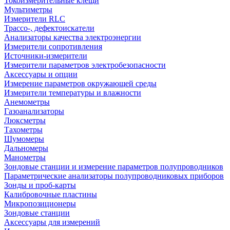
Токоизмерительные клещи
Мультиметры
Измерители RLC
Трассо-, дефектоискатели
Анализаторы качества электроэнергии
Измерители сопротивления
Источники-измерители
Измерители параметров электробезопасности
Аксессуары и опции
Измерение параметров окружающей среды
Измерители температуры и влажности
Анемометры
Газоанализаторы
Люксметры
Тахометры
Шумомеры
Дальномеры
Манометры
Зондовые станции и измерение параметров полупроводников
Параметрические анализаторы полупроводниковых приборов
Зонды и проб-карты
Калибровочные пластины
Микропозиционеры
Зондовые станции
Аксессуары для измерений