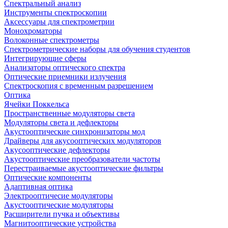
Спектральный анализ
Инструменты спектроскопии
Аксессуары для спектрометрии
Монохроматоры
Волоконные спектрометры
Спектрометрические наборы для обучения студентов
Интегрирующие сферы
Анализаторы оптического спектра
Оптические приемники излучения
Спектроскопия с временным разрешением
Оптика
Ячейки Поккельса
Пространственные модуляторы света
Модуляторы света и дефлекторы
Акустооптические синхронизаторы мод
Драйверы для акусооптических модуляторов
Акусооптические дефлекторы
Акустооптические преобразователи частоты
Перестраиваемые акустооптические фильтры
Оптические компоненты
Адаптивная оптика
Электрооптичесие модуляторы
Акустооптические модуляторы
Расширители пучка и объективы
Магнитооптические устройства