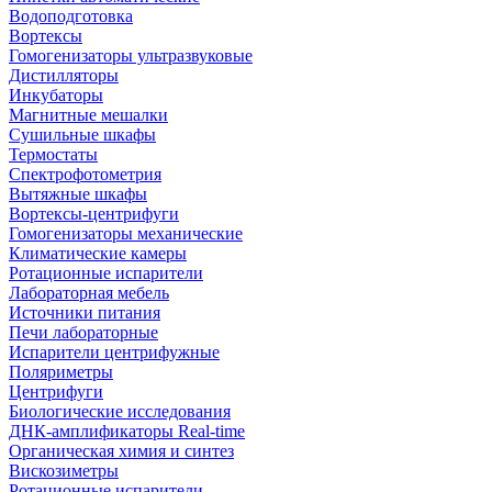
Водоподготовка
Вортексы
Гомогенизаторы ультразвуковые
Дистилляторы
Инкубаторы
Магнитные мешалки
Сушильные шкафы
Термостаты
Спектрофотометрия
Вытяжные шкафы
Вортексы-центрифуги
Гомогенизаторы механические
Климатические камеры
Ротационные испарители
Лабораторная мебель
Источники питания
Печи лабораторные
Испарители центрифужные
Поляриметры
Центрифуги
Биологические исследования
ДНК-амплификаторы Real-time
Органическая химия и синтез
Вискозиметры
Ротационные испарители