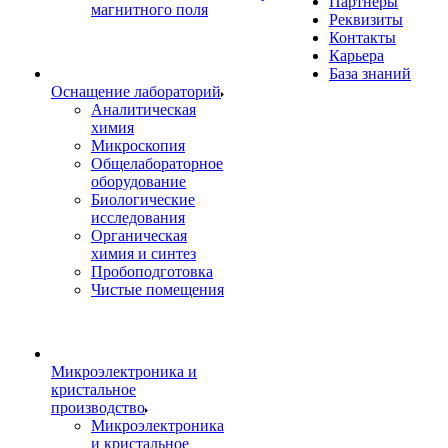
Партнеры
магнитного поля
Реквизиты
Контакты
Карьера
База знаний
Оснащение лабораторий
Аналитическая
химия
Микроскопия
Общелабораторное
оборудование
Биологические
исследования
Органическая
химия и синтез
Пробоподготовка
Чистые помещения
Микроэлектроника и
кристальное
производство
Микроэлектроника
и кристальное