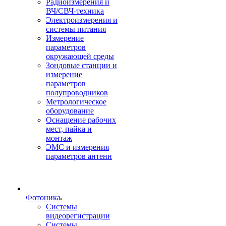
Радиоизмерения и
ВЧ/СВЧ-техника
Электроизмерения и
системы питания
Измерение
параметров
окружающей среды
Зондовые станции и
измерение
параметров
полупроводников
Метрологическое
оборудование
Оснащение рабочих
мест, пайка и
монтаж
ЭМС и измерения
параметров антенн
Фотоника
Cистемы
видеорегистрации
Системы