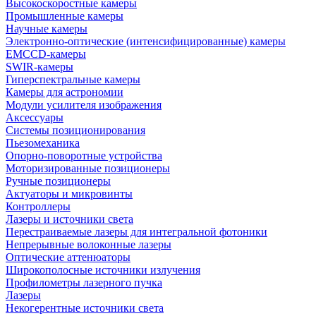
Высокоскоростные камеры
Промышленные камеры
Научные камеры
Электронно-оптические (интенсифицированные) камеры
EMCCD-камеры
SWIR-камеры
Гиперспектральные камеры
Камеры для астрономии
Модули усилителя изображения
Аксессуары
Системы позиционирования
Пьезомеханика
Опорно-поворотные устройства
Моторизированные позиционеры
Ручные позиционеры
Актуаторы и микровинты
Контроллеры
Лазеры и источники света
Перестраиваемые лазеры для интегральной фотоники
Непрерывные волоконные лазеры
Оптические аттенюаторы
Широкополосные источники излучения
Профилометры лазерного пучка
Лазеры
Некогерентные источники света