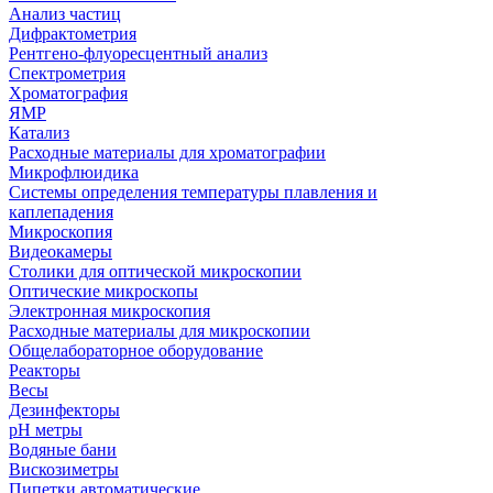
Анализ частиц
Дифрактометрия
Рентгено-флуоресцентный анализ
Спектрометрия
Хроматография
ЯМР
Катализ
Расходные материалы для хроматографии
Микрофлюидика
Системы определения температуры плавления и
каплепадения
Микроскопия
Видеокамеры
Столики для оптической микроскопии
Оптические микроскопы
Электронная микроскопия
Расходные материалы для микроскопии
Общелабораторное оборудование
Реакторы
Весы
Дезинфекторы
рН метры
Водяные бани
Вискозиметры
Пипетки автоматические