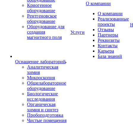
О компании
Криогенное
оборудование
О компании
Рентгеновское
Реализованные
оборудование
проекты
Н
Оборудование для
Отзывы
создания
Услуги
Партнеры
магнитного поля
Реквизиты
Контакты
Карьера
База знаний
Оснащение лабораторий
Аналитическая
химия
Микроскопия
Общелабораторное
оборудование
Биологические
исследования
Органическая
химия и синтез
Пробоподготовка
Чистые помещения