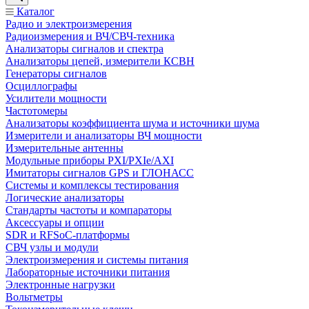
Каталог
Радио и электроизмерения
Радиоизмерения и ВЧ/СВЧ-техника
Анализаторы сигналов и спектра
Анализаторы цепей, измерители КСВН
Генераторы сигналов
Осциллографы
Усилители мощности
Частотомеры
Анализаторы коэффициента шума и источники шума
Измерители и анализаторы ВЧ мощности
Измерительные антенны
Модульные приборы PXI/PXIe/AXI
Имитаторы сигналов GPS и ГЛОНАСС
Системы и комплексы тестирования
Логические анализаторы
Стандарты частоты и компараторы
Аксессуары и опции
SDR и RFSoC‑платформы
СВЧ узлы и модули
Электроизмерения и системы питания
Лабораторные источники питания
Электронные нагрузки
Вольтметры