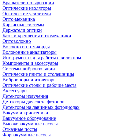
Вращатели поляризации
Оптические изоляторы
Оптические усилители
Опто-механика
Каркасные системы
Держатели оптики
Базы и крепления оптомеханики
Оптоволокно
Волокно и патч-корды
Волоконные анализаторы
Инструменты для работы с волокном
Компоненты и аксессуары
Системы виброизоляции
Оптические плиты и столешницы
Виброопоры и изоляторы
Оптические столы и рабочие места
Аксессуары
Детекторы излучения
Детекторы для счета фотонов
Детекторы на лавинных фотодиодах
Вакуум и криогеника
Вакуумное оборудование
Высоковакуумные насосы
Откачные посты
Форвакуумные насосы