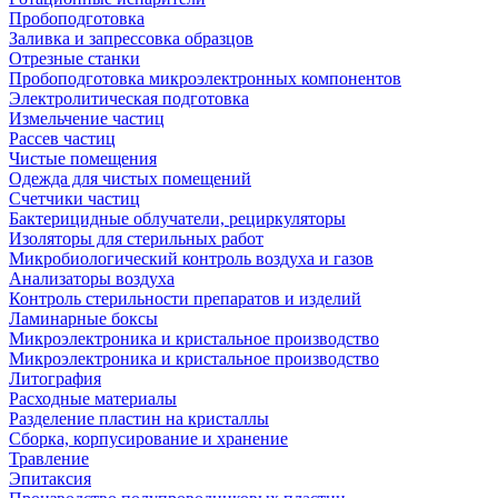
Пробоподготовка
Заливка и запрессовка образцов
Отрезные станки
Пробоподготовка микроэлектронных компонентов
Электролитическая подготовка
Измельчение частиц
Рассев частиц
Чистые помещения
Одежда для чистых помещений
Счетчики частиц
Бактерицидные облучатели, рециркуляторы
Изоляторы для стерильных работ
Микробиологический контроль воздуха и газов
Анализаторы воздуха
Контроль стерильности препаратов и изделий
Ламинарные боксы
Микроэлектроника и кристальное производство
Микроэлектроника и кристальное производство
Литография
Расходные материалы
Разделение пластин на кристаллы
Сборка, корпусирование и хранение
Травление
Эпитаксия