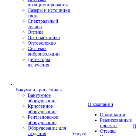
позиционирования
Лазеры и источники
света
Спектральный
анализ
Оптика
Опто-механика
Оптоволокно
Системы
виброизоляции
Детекторы
излучения
Вакуум и криогеника
Вакуумное
оборудование
О компании
Криогенное
оборудование
О компании
Рентгеновское
Реализованные
оборудование
проекты
Н
Оборудование для
Отзывы
создания
Услуги