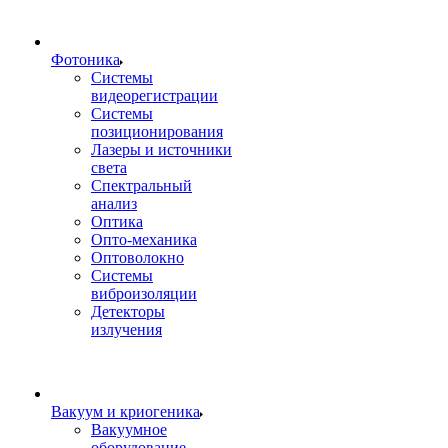
Фотоника
Cистемы
видеорегистрации
Системы
позиционирования
Лазеры и источники
света
Спектральный
анализ
Оптика
Опто-механика
Оптоволокно
Системы
виброизоляции
Детекторы
излучения
Вакуум и криогеника
Вакуумное
оборудование