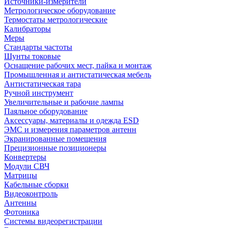
Источники-измерители
Метрологическое оборудование
Термостаты метрологические
Калибраторы
Меры
Стандарты частоты
Шунты токовые
Оснащение рабочих мест, пайка и монтаж
Промышленная и антистатическая мебель
Антистатическая тара
Ручной инструмент
Увеличительные и рабочие лампы
Паяльное оборудование
Аксессуары, материалы и одежда ESD
ЭМС и измерения параметров антенн
Экранированные помещения
Прецизионные позиционеры
Конвертеры
Модули СВЧ
Матрицы
Кабельные сборки
Видеоконтроль
Антенны
Фотоника
Cистемы видеорегистрации