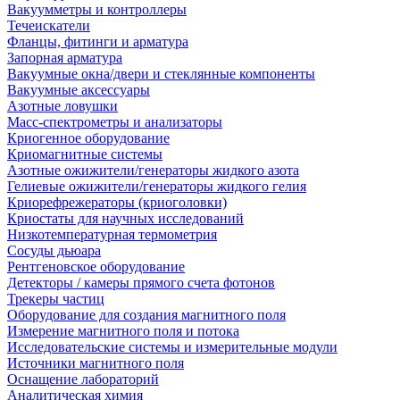
Вакуумметры и контроллеры
Течеискатели
Фланцы, фитинги и арматура
Запорная арматура
Вакуумные окна/двери и стеклянные компоненты
Вакуумные аксессуары
Азотные ловушки
Масс-спектрометры и анализаторы
Криогенное оборудование
Криомагнитные системы
Азотные ожижители/генераторы жидкого азота
Гелиевые ожижители/генераторы жидкого гелия
Криорефрежераторы (криоголовки)
Криостаты для научных исследований
Низкотемпературная термометрия
Сосуды дьюара
Рентгеновское оборудование
Детекторы / камеры прямого счета фотонов
Трекеры частиц
Оборудование для создания магнитного поля
Измерение магнитного поля и потока
Исследовательские системы и измерительные модули
Источники магнитного поля
Оснащение лабораторий
Аналитическая химия