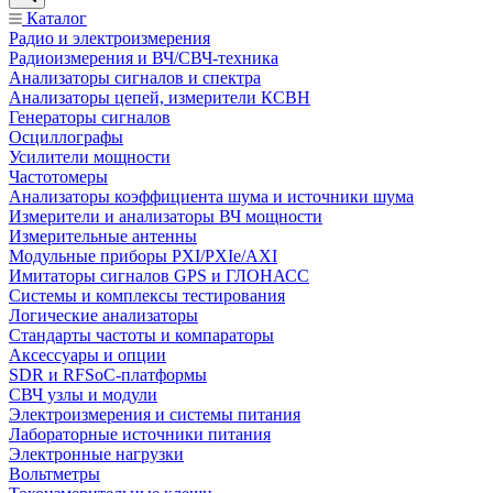
Каталог
Радио и электроизмерения
Радиоизмерения и ВЧ/СВЧ-техника
Анализаторы сигналов и спектра
Анализаторы цепей, измерители КСВН
Генераторы сигналов
Осциллографы
Усилители мощности
Частотомеры
Анализаторы коэффициента шума и источники шума
Измерители и анализаторы ВЧ мощности
Измерительные антенны
Модульные приборы PXI/PXIe/AXI
Имитаторы сигналов GPS и ГЛОНАСС
Системы и комплексы тестирования
Логические анализаторы
Стандарты частоты и компараторы
Аксессуары и опции
SDR и RFSoC‑платформы
СВЧ узлы и модули
Электроизмерения и системы питания
Лабораторные источники питания
Электронные нагрузки
Вольтметры