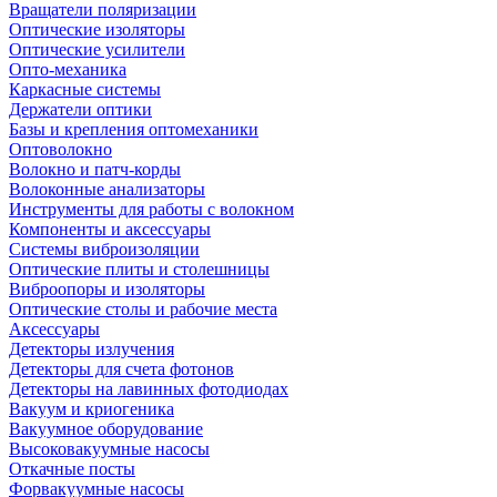
Вращатели поляризации
Оптические изоляторы
Оптические усилители
Опто-механика
Каркасные системы
Держатели оптики
Базы и крепления оптомеханики
Оптоволокно
Волокно и патч-корды
Волоконные анализаторы
Инструменты для работы с волокном
Компоненты и аксессуары
Системы виброизоляции
Оптические плиты и столешницы
Виброопоры и изоляторы
Оптические столы и рабочие места
Аксессуары
Детекторы излучения
Детекторы для счета фотонов
Детекторы на лавинных фотодиодах
Вакуум и криогеника
Вакуумное оборудование
Высоковакуумные насосы
Откачные посты
Форвакуумные насосы