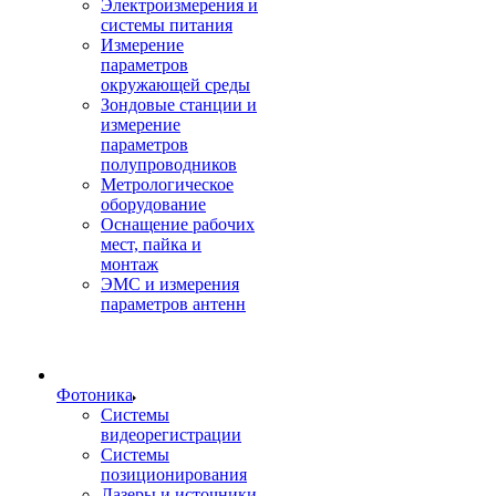
Электроизмерения и
системы питания
Измерение
параметров
окружающей среды
Зондовые станции и
измерение
параметров
полупроводников
Метрологическое
оборудование
Оснащение рабочих
мест, пайка и
монтаж
ЭМС и измерения
параметров антенн
Фотоника
Cистемы
видеорегистрации
Системы
позиционирования
Лазеры и источники