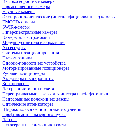
Высокоскоростные камеры
Промышленные камеры
Научные камеры
Электронно-оптические (интенсифицированные) камеры
EMCCD-камеры
SWIR-камеры
Гиперспектральные камеры
Камеры для астрономии
Модули усилителя изображения
Аксессуары
Системы позиционирования
Пьезомеханика
Опорно-поворотные устройства
Моторизированные позиционеры
Ручные позиционеры
Актуаторы и микровинты
Контроллеры
Лазеры и источники света
Перестраиваемые лазеры для интегральной фотоники
Непрерывные волоконные лазеры
Оптические аттенюаторы
Широкополосные источники излучения
Профилометры лазерного пучка
Лазеры
Некогерентные источники света