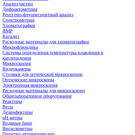
Анализ частиц
Дифрактометрия
Рентгено-флуоресцентный анализ
Спектрометрия
Хроматография
ЯМР
Катализ
Расходные материалы для хроматографии
Микрофлюидика
Системы определения температуры плавления и
каплепадения
Микроскопия
Видеокамеры
Столики для оптической микроскопии
Оптические микроскопы
Электронная микроскопия
Расходные материалы для микроскопии
Общелабораторное оборудование
Реакторы
Весы
Дезинфекторы
рН метры
Водяные бани
Вискозиметры
Пипетки автоматические