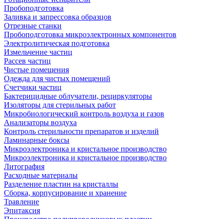
Пробоподготовка
Заливка и запрессовка образцов
Отрезные станки
Пробоподготовка микроэлектронных компонентов
Электролитическая подготовка
Измельчение частиц
Рассев частиц
Чистые помещения
Одежда для чистых помещений
Счетчики частиц
Бактерицидные облучатели, рециркуляторы
Изоляторы для стерильных работ
Микробиологический контроль воздуха и газов
Анализаторы воздуха
Контроль стерильности препаратов и изделий
Ламинарные боксы
Микроэлектроника и кристальное производство
Микроэлектроника и кристальное производство
Литография
Расходные материалы
Разделение пластин на кристаллы
Сборка, корпусирование и хранение
Травление
Эпитаксия