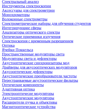
Спектральный анализ
Инструменты спектроскопии
Аксессуары для спектрометрии
Монохроматоры
Волоконные спектрометры
Спектрометрические наборы для обучения студентов
Интегрирующие сферы
Анализаторы оптического спектра
Оптические приемники излучения
Спектроскопия с временным разрешением
Оптика
Ячейки Поккельса
Пространственные модуляторы света
Модуляторы света и дефлекторы
Акустооптические синхронизаторы мод
Драйверы для акусооптических модуляторов
Акусооптические дефлекторы
Акустооптические преобразователи частоты
Перестраиваемые акустооптические фильтры
Оптические компоненты
Адаптивная оптика
Электрооптичесие модуляторы
Акустооптические модуляторы
Расширители пучка и объективы
Магнитооптические устройства