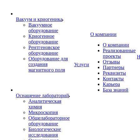
Вакуум и криогеника
Вакуумное
оборудование
О компании
Криогенное
оборудование
О компании
Рентгеновское
Реализованные
оборудование
проекты
Н
Оборудование для
Отзывы
создания
Услуги
Партнеры
магнитного поля
Реквизиты
Контакты
Карьера
База знаний
Оснащение лабораторий
Аналитическая
химия
Микроскопия
Общелабораторное
оборудование
Биологические
исследования