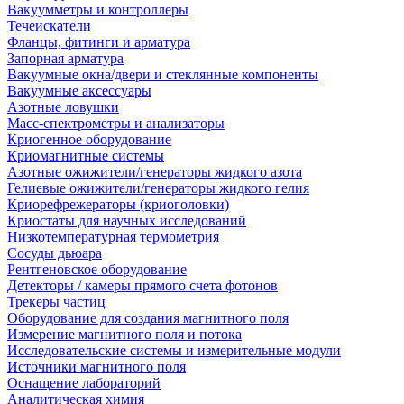
Вакуумметры и контроллеры
Течеискатели
Фланцы, фитинги и арматура
Запорная арматура
Вакуумные окна/двери и стеклянные компоненты
Вакуумные аксессуары
Азотные ловушки
Масс-спектрометры и анализаторы
Криогенное оборудование
Криомагнитные системы
Азотные ожижители/генераторы жидкого азота
Гелиевые ожижители/генераторы жидкого гелия
Криорефрежераторы (криоголовки)
Криостаты для научных исследований
Низкотемпературная термометрия
Сосуды дьюара
Рентгеновское оборудование
Детекторы / камеры прямого счета фотонов
Трекеры частиц
Оборудование для создания магнитного поля
Измерение магнитного поля и потока
Исследовательские системы и измерительные модули
Источники магнитного поля
Оснащение лабораторий
Аналитическая химия