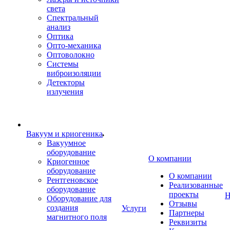
света
Спектральный
анализ
Оптика
Опто-механика
Оптоволокно
Системы
виброизоляции
Детекторы
излучения
Вакуум и криогеника
Вакуумное
оборудование
О компании
Криогенное
оборудование
О компании
Рентгеновское
Реализованные
оборудование
проекты
Н
Оборудование для
Отзывы
создания
Услуги
Партнеры
магнитного поля
Реквизиты