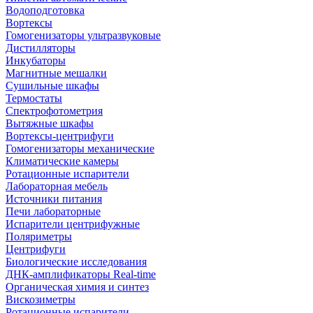
Водоподготовка
Вортексы
Гомогенизаторы ультразвуковые
Дистилляторы
Инкубаторы
Магнитные мешалки
Сушильные шкафы
Термостаты
Спектрофотометрия
Вытяжные шкафы
Вортексы-центрифуги
Гомогенизаторы механические
Климатические камеры
Ротационные испарители
Лабораторная мебель
Источники питания
Печи лабораторные
Испарители центрифужные
Поляриметры
Центрифуги
Биологические исследования
ДНК-амплификаторы Real-time
Органическая химия и синтез
Вискозиметры
Ротационные испарители