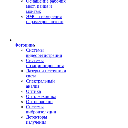
Оснащение рабочих
мест, пайка и
монтаж
ЭМС и измерения
параметров антенн
Фотоника
Cистемы
видеорегистрации
Системы
позиционирования
Лазеры и источники
света
Спектральный
анализ
Оптика
Опто-механика
Оптоволокно
Системы
виброизоляции
Детекторы
излучения