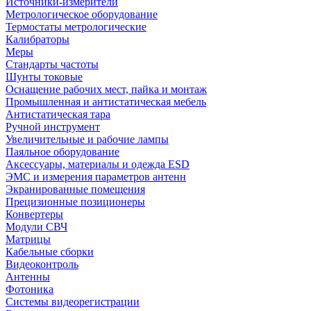
Источники-измерители
Метрологическое оборудование
Термостаты метрологические
Калибраторы
Меры
Стандарты частоты
Шунты токовые
Оснащение рабочих мест, пайка и монтаж
Промышленная и антистатическая мебель
Антистатическая тара
Ручной инструмент
Увеличительные и рабочие лампы
Паяльное оборудование
Аксессуары, материалы и одежда ESD
ЭМС и измерения параметров антенн
Экранированные помещения
Прецизионные позиционеры
Конвертеры
Модули СВЧ
Матрицы
Кабельные сборки
Видеоконтроль
Антенны
Фотоника
Cистемы видеорегистрации