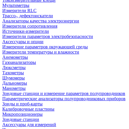
Токоизмерительные клещи
Мультиметры
Измерители RLC
Трассо-, дефектоискатели
Анализаторы качества электроэнергии
Измерители сопротивления
Источники-измерители
Измерители параметров электробезопасности
Аксессуары и опции
Измерение параметров окружающей среды
Измерители температуры и влажности
Анемометры
Газоанализаторы
Люксметры
Тахометры
Шумомеры
Дальномеры
Манометры
Зондовые станции и измерение параметров полупроводников
Параметрические анализаторы полупроводниковых приборов
Зонды и проб-карты
Калибровочные пластины
Микропозиционеры
Зондовые станции
Аксессуары для измерений