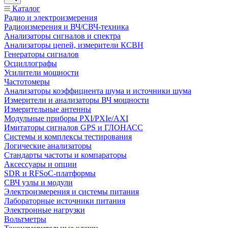
Каталог
Радио и электроизмерения
Радиоизмерения и ВЧ/СВЧ-техника
Анализаторы сигналов и спектра
Анализаторы цепей, измерители КСВН
Генераторы сигналов
Осциллографы
Усилители мощности
Частотомеры
Анализаторы коэффициента шума и источники шума
Измерители и анализаторы ВЧ мощности
Измерительные антенны
Модульные приборы PXI/PXIe/AXI
Имитаторы сигналов GPS и ГЛОНАСС
Системы и комплексы тестирования
Логические анализаторы
Стандарты частоты и компараторы
Аксессуары и опции
SDR и RFSoC‑платформы
СВЧ узлы и модули
Электроизмерения и системы питания
Лабораторные источники питания
Электронные нагрузки
Вольтметры