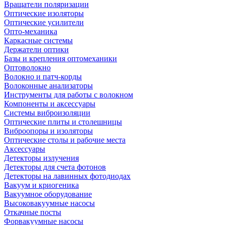
Вращатели поляризации
Оптические изоляторы
Оптические усилители
Опто-механика
Каркасные системы
Держатели оптики
Базы и крепления оптомеханики
Оптоволокно
Волокно и патч-корды
Волоконные анализаторы
Инструменты для работы с волокном
Компоненты и аксессуары
Системы виброизоляции
Оптические плиты и столешницы
Виброопоры и изоляторы
Оптические столы и рабочие места
Аксессуары
Детекторы излучения
Детекторы для счета фотонов
Детекторы на лавинных фотодиодах
Вакуум и криогеника
Вакуумное оборудование
Высоковакуумные насосы
Откачные посты
Форвакуумные насосы