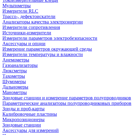
Токоизмерительные клещи
Мультиметры
Измерители RLC
Трассо-, дефектоискатели
Анализаторы качества электроэнергии
Измерители сопротивления
Источники-измерители
Измерители параметров электробезопасности
Аксессуары и опции
Измерение параметров окружающей среды
Измерители температуры и влажности
Анемометры
Газоанализаторы
Люксметры
Тахометры
Шумомеры
Дальномеры
Манометры
Зондовые станции и измерение параметров полупроводников
Параметрические анализаторы полупроводниковых приборов
Зонды и проб-карты
Калибровочные пластины
Микропозиционеры
Зондовые станции
Аксессуары для измерений