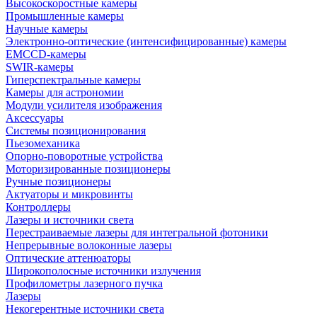
Высокоскоростные камеры
Промышленные камеры
Научные камеры
Электронно-оптические (интенсифицированные) камеры
EMCCD-камеры
SWIR-камеры
Гиперспектральные камеры
Камеры для астрономии
Модули усилителя изображения
Аксессуары
Системы позиционирования
Пьезомеханика
Опорно-поворотные устройства
Моторизированные позиционеры
Ручные позиционеры
Актуаторы и микровинты
Контроллеры
Лазеры и источники света
Перестраиваемые лазеры для интегральной фотоники
Непрерывные волоконные лазеры
Оптические аттенюаторы
Широкополосные источники излучения
Профилометры лазерного пучка
Лазеры
Некогерентные источники света