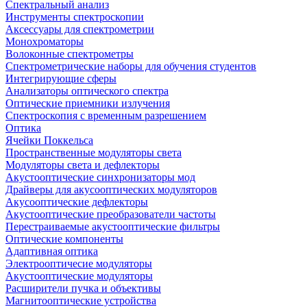
Спектральный анализ
Инструменты спектроскопии
Аксессуары для спектрометрии
Монохроматоры
Волоконные спектрометры
Спектрометрические наборы для обучения студентов
Интегрирующие сферы
Анализаторы оптического спектра
Оптические приемники излучения
Спектроскопия с временным разрешением
Оптика
Ячейки Поккельса
Пространственные модуляторы света
Модуляторы света и дефлекторы
Акустооптические синхронизаторы мод
Драйверы для акусооптических модуляторов
Акусооптические дефлекторы
Акустооптические преобразователи частоты
Перестраиваемые акустооптические фильтры
Оптические компоненты
Адаптивная оптика
Электрооптичесие модуляторы
Акустооптические модуляторы
Расширители пучка и объективы
Магнитооптические устройства