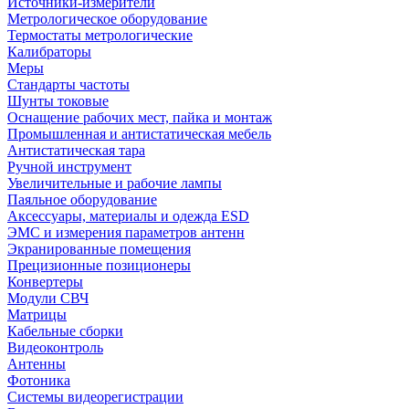
Источники-измерители
Метрологическое оборудование
Термостаты метрологические
Калибраторы
Меры
Стандарты частоты
Шунты токовые
Оснащение рабочих мест, пайка и монтаж
Промышленная и антистатическая мебель
Антистатическая тара
Ручной инструмент
Увеличительные и рабочие лампы
Паяльное оборудование
Аксессуары, материалы и одежда ESD
ЭМС и измерения параметров антенн
Экранированные помещения
Прецизионные позиционеры
Конвертеры
Модули СВЧ
Матрицы
Кабельные сборки
Видеоконтроль
Антенны
Фотоника
Cистемы видеорегистрации