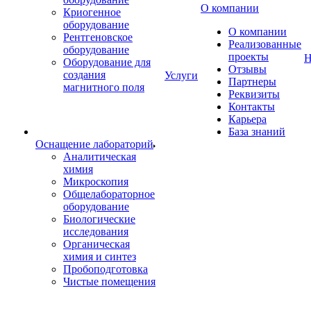
О компании
Криогенное
оборудование
О компании
Рентгеновское
Реализованные
оборудование
проекты
Н
Оборудование для
Отзывы
создания
Услуги
Партнеры
магнитного поля
Реквизиты
Контакты
Карьера
База знаний
Оснащение лабораторий
Аналитическая
химия
Микроскопия
Общелабораторное
оборудование
Биологические
исследования
Органическая
химия и синтез
Пробоподготовка
Чистые помещения