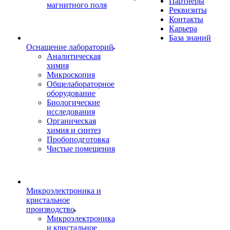
Партнеры
магнитного поля
Реквизиты
Контакты
Карьера
База знаний
Оснащение лабораторий
Аналитическая
химия
Микроскопия
Общелабораторное
оборудование
Биологические
исследования
Органическая
химия и синтез
Пробоподготовка
Чистые помещения
Микроэлектроника и
кристальное
производство
Микроэлектроника
и кристальное