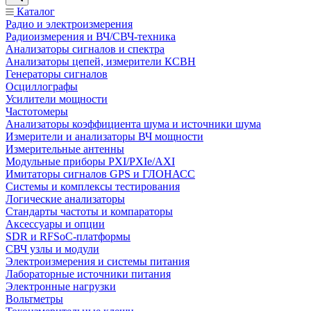
Каталог
Радио и электроизмерения
Радиоизмерения и ВЧ/СВЧ-техника
Анализаторы сигналов и спектра
Анализаторы цепей, измерители КСВН
Генераторы сигналов
Осциллографы
Усилители мощности
Частотомеры
Анализаторы коэффициента шума и источники шума
Измерители и анализаторы ВЧ мощности
Измерительные антенны
Модульные приборы PXI/PXIe/AXI
Имитаторы сигналов GPS и ГЛОНАСС
Системы и комплексы тестирования
Логические анализаторы
Стандарты частоты и компараторы
Аксессуары и опции
SDR и RFSoC‑платформы
СВЧ узлы и модули
Электроизмерения и системы питания
Лабораторные источники питания
Электронные нагрузки
Вольтметры