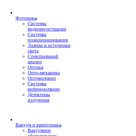
Фотоника
Cистемы
видеорегистрации
Системы
позиционирования
Лазеры и источники
света
Спектральный
анализ
Оптика
Опто-механика
Оптоволокно
Системы
виброизоляции
Детекторы
излучения
Вакуум и криогеника
Вакуумное
оборудование