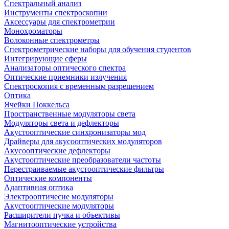
Спектральный анализ
Инструменты спектроскопии
Аксессуары для спектрометрии
Монохроматоры
Волоконные спектрометры
Спектрометрические наборы для обучения студентов
Интегрирующие сферы
Анализаторы оптического спектра
Оптические приемники излучения
Спектроскопия с временным разрешением
Оптика
Ячейки Поккельса
Пространственные модуляторы света
Модуляторы света и дефлекторы
Акустооптические синхронизаторы мод
Драйверы для акусооптических модуляторов
Акусооптические дефлекторы
Акустооптические преобразователи частоты
Перестраиваемые акустооптические фильтры
Оптические компоненты
Адаптивная оптика
Электрооптичесие модуляторы
Акустооптические модуляторы
Расширители пучка и объективы
Магнитооптические устройства