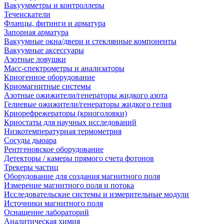
Вакуумметры и контроллеры
Течеискатели
Фланцы, фитинги и арматура
Запорная арматура
Вакуумные окна/двери и стеклянные компоненты
Вакуумные аксессуары
Азотные ловушки
Масс-спектрометры и анализаторы
Криогенное оборудование
Криомагнитные системы
Азотные ожижители/генераторы жидкого азота
Гелиевые ожижители/генераторы жидкого гелия
Криорефрежераторы (криоголовки)
Криостаты для научных исследований
Низкотемпературная термометрия
Сосуды дьюара
Рентгеновское оборудование
Детекторы / камеры прямого счета фотонов
Трекеры частиц
Оборудование для создания магнитного поля
Измерение магнитного поля и потока
Исследовательские системы и измерительные модули
Источники магнитного поля
Оснащение лабораторий
Аналитическая химия