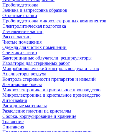
Пробоподготовка
Заливка и запрессовка образцов
Отрезные станки
Пробоподготовка микроэлектронных компонентов
Электролитическая подготовка
Измельчение частиц
Рассев частиц
Чистые помещения
Одежда для чистых помещений
Счетчики частиц
Бактерицидные облучатели, рециркуляторы
Изоляторы для стерильных работ
Микробиологический контроль воздуха и газов
Анализаторы воздуха
Контроль стерильности препаратов и изделий
Ламинарные боксы
Микроэлектроника и кристальное производство
Микроэлектроника и кристальное производство
Литография
Расходные материалы
Разделение пластин на кристаллы
Сборка, корпусирование и хранение
Травление
Эпитаксия