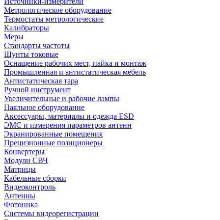
Источники-измерители
Метрологическое оборудование
Термостаты метрологические
Калибраторы
Меры
Стандарты частоты
Шунты токовые
Оснащение рабочих мест, пайка и монтаж
Промышленная и антистатическая мебель
Антистатическая тара
Ручной инструмент
Увеличительные и рабочие лампы
Паяльное оборудование
Аксессуары, материалы и одежда ESD
ЭМС и измерения параметров антенн
Экранированные помещения
Прецизионные позиционеры
Конвертеры
Модули СВЧ
Матрицы
Кабельные сборки
Видеоконтроль
Антенны
Фотоника
Cистемы видеорегистрации