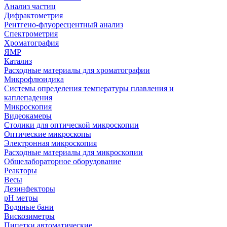
Анализ частиц
Дифрактометрия
Рентгено-флуоресцентный анализ
Спектрометрия
Хроматография
ЯМР
Катализ
Расходные материалы для хроматографии
Микрофлюидика
Системы определения температуры плавления и
каплепадения
Микроскопия
Видеокамеры
Столики для оптической микроскопии
Оптические микроскопы
Электронная микроскопия
Расходные материалы для микроскопии
Общелабораторное оборудование
Реакторы
Весы
Дезинфекторы
рН метры
Водяные бани
Вискозиметры
Пипетки автоматические