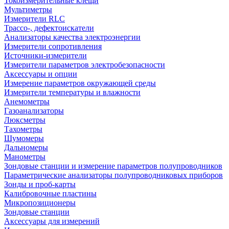
Токоизмерительные клещи
Мультиметры
Измерители RLC
Трассо-, дефектоискатели
Анализаторы качества электроэнергии
Измерители сопротивления
Источники-измерители
Измерители параметров электробезопасности
Аксессуары и опции
Измерение параметров окружающей среды
Измерители температуры и влажности
Анемометры
Газоанализаторы
Люксметры
Тахометры
Шумомеры
Дальномеры
Манометры
Зондовые станции и измерение параметров полупроводников
Параметрические анализаторы полупроводниковых приборов
Зонды и проб-карты
Калибровочные пластины
Микропозиционеры
Зондовые станции
Аксессуары для измерений