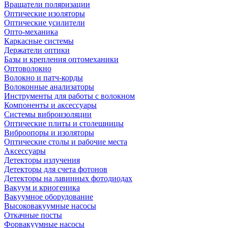
Вращатели поляризации
Оптические изоляторы
Оптические усилители
Опто-механика
Каркасные системы
Держатели оптики
Базы и крепления оптомеханики
Оптоволокно
Волокно и патч-корды
Волоконные анализаторы
Инструменты для работы с волокном
Компоненты и аксессуары
Системы виброизоляции
Оптические плиты и столешницы
Виброопоры и изоляторы
Оптические столы и рабочие места
Аксессуары
Детекторы излучения
Детекторы для счета фотонов
Детекторы на лавинных фотодиодах
Вакуум и криогеника
Вакуумное оборудование
Высоковакуумные насосы
Откачные посты
Форвакуумные насосы