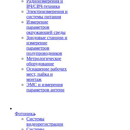
Радиоизмерения и
ВЧ/СВЧ-техника
Электроизмерения и
системы питания
Измерение
параметров
окружающей среды
Зондовые станции и
измерение
параметров
полупроводников
Метрологическое
оборудование
Оснащение рабочих
мест, пайка и
монтаж
ЭМС и измерения
параметров антенн
Фотоника
Cистемы
видеорегистрации
Системы