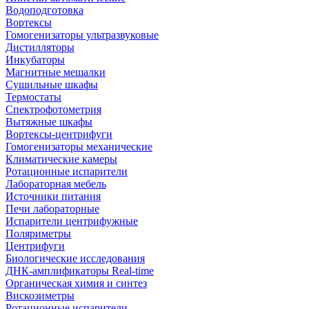
Водоподготовка
Вортексы
Гомогенизаторы ультразвуковые
Дистилляторы
Инкубаторы
Магнитные мешалки
Сушильные шкафы
Термостаты
Спектрофотометрия
Вытяжные шкафы
Вортексы-центрифуги
Гомогенизаторы механические
Климатические камеры
Ротационные испарители
Лабораторная мебель
Источники питания
Печи лабораторные
Испарители центрифужные
Поляриметры
Центрифуги
Биологические исследования
ДНК-амплификаторы Real-time
Органическая химия и синтез
Вискозиметры
Ротационные испарители