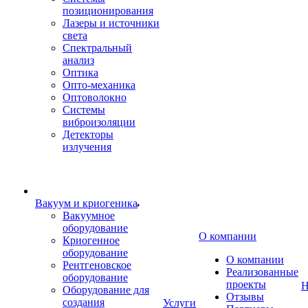
позиционирования
Лазеры и источники
света
Спектральный
анализ
Оптика
Опто-механика
Оптоволокно
Системы
виброизоляции
Детекторы
излучения
Вакуум и криогеника
Вакуумное
оборудование
О компании
Криогенное
оборудование
О компании
Рентгеновское
Реализованные
оборудование
проекты
Н
Оборудование для
Отзывы
создания
Услуги