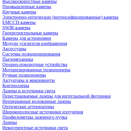
Высокоскоростные камеры
Промышленные камеры
Научные камеры
Электронно-оптические (интенсифицированные) камеры
EMCCD-камеры
SWIR-камеры
Гиперспектральные камеры
Камеры для астрономии
Модули усилителя изображения
Аксессуары
Системы позиционирования
Пьезомеханика
Опорно-поворотные устройства
Моторизированные позиционеры
Ручные позиционеры
Актуаторы и микровинты
Контроллеры
Лазеры и источники света
Перестраиваемые лазеры для интегральной фотоники
Непрерывные волоконные лазеры
Оптические аттенюаторы
Широкополосные источники излучения
Профилометры лазерного пучка
Лазеры
Некогерентные источники света