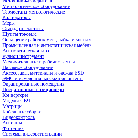
Источники-измерители
Метрологическое оборудование
Термостаты метрологические
Калибраторы
Меры
Стандарты частоты
Шунты токовые
Оснащение рабочих мест, пайка и монтаж
Промышленная и антистатическая мебель
Антистатическая тара
Ручной инструмент
Увеличительные и рабочие лампы
Паяльное оборудование
Аксессуары, материалы и одежда ESD
ЭМС и измерения параметров антенн
Экранированные помещения
Прецизионные позиционеры
Конвертеры
Модули СВЧ
Матрицы
Кабельные сборки
Видеоконтроль
Антенны
Фотоника
Cистемы видеорегистрации