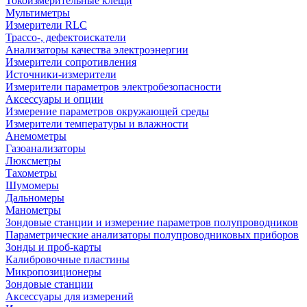
Токоизмерительные клещи
Мультиметры
Измерители RLC
Трассо-, дефектоискатели
Анализаторы качества электроэнергии
Измерители сопротивления
Источники-измерители
Измерители параметров электробезопасности
Аксессуары и опции
Измерение параметров окружающей среды
Измерители температуры и влажности
Анемометры
Газоанализаторы
Люксметры
Тахометры
Шумомеры
Дальномеры
Манометры
Зондовые станции и измерение параметров полупроводников
Параметрические анализаторы полупроводниковых приборов
Зонды и проб-карты
Калибровочные пластины
Микропозиционеры
Зондовые станции
Аксессуары для измерений