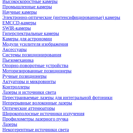
Высокоскоростные камеры
Промышленные камеры
Научные камеры
Электронно-оптические (интенсифицированные) камеры
EMCCD-камеры
SWIR-камеры
Гиперспектральные камеры
Камеры для астрономии
Модули усилителя изображения
Аксессуары
Системы позиционирования
Пьезомеханика
Опорно-поворотные устройства
Моторизированные позиционеры
Ручные позиционеры
Актуаторы и микровинты
Контроллеры
Лазеры и источники света
Перестраиваемые лазеры для интегральной фотоники
Непрерывные волоконные лазеры
Оптические аттенюаторы
Широкополосные источники излучения
Профилометры лазерного пучка
Лазеры
Некогерентные источники света