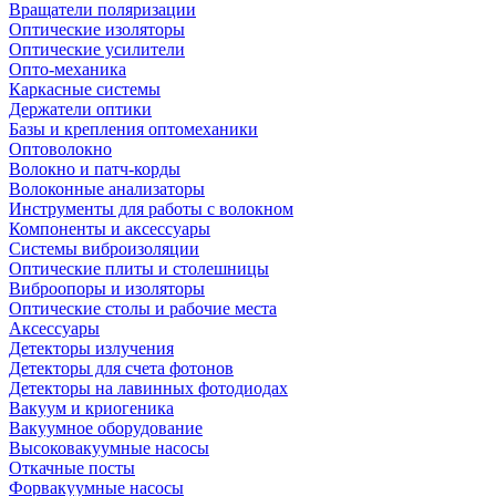
Вращатели поляризации
Оптические изоляторы
Оптические усилители
Опто-механика
Каркасные системы
Держатели оптики
Базы и крепления оптомеханики
Оптоволокно
Волокно и патч-корды
Волоконные анализаторы
Инструменты для работы с волокном
Компоненты и аксессуары
Системы виброизоляции
Оптические плиты и столешницы
Виброопоры и изоляторы
Оптические столы и рабочие места
Аксессуары
Детекторы излучения
Детекторы для счета фотонов
Детекторы на лавинных фотодиодах
Вакуум и криогеника
Вакуумное оборудование
Высоковакуумные насосы
Откачные посты
Форвакуумные насосы