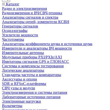
Каталог
Радио и электроизмерения
Радиоизмерения и ВЧ/СВЧ-техника
Анализаторы сигналов и спектра
Анализаторы цепей, измерители КСВН
Генераторы сигналов
Осциллографы
Усилители мощности
Частотомеры
Анализаторы коэффициента шума и источники шума
Измерители и анализаторы ВЧ мощности
Измерительные антенны
Модульные приборы PXI/PXIe/AXI
Имитаторы сигналов GPS и ГЛОНАСС
Системы и комплексы тестирования
Логические анализаторы
Стандарты частоты и компараторы
Аксессуары и опции
SDR и RFSoC‑платформы
СВЧ узлы и модули
Электроизмерения и системы питания
Лабораторные источники питания
Электронные нагрузки
Вольтметры