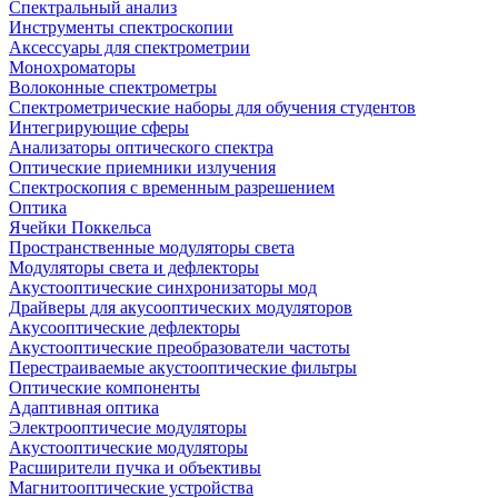
Спектральный анализ
Инструменты спектроскопии
Аксессуары для спектрометрии
Монохроматоры
Волоконные спектрометры
Спектрометрические наборы для обучения студентов
Интегрирующие сферы
Анализаторы оптического спектра
Оптические приемники излучения
Спектроскопия с временным разрешением
Оптика
Ячейки Поккельса
Пространственные модуляторы света
Модуляторы света и дефлекторы
Акустооптические синхронизаторы мод
Драйверы для акусооптических модуляторов
Акусооптические дефлекторы
Акустооптические преобразователи частоты
Перестраиваемые акустооптические фильтры
Оптические компоненты
Адаптивная оптика
Электрооптичесие модуляторы
Акустооптические модуляторы
Расширители пучка и объективы
Магнитооптические устройства