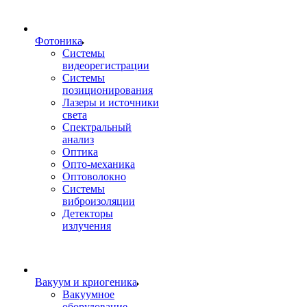
Фотоника
Cистемы
видеорегистрации
Системы
позиционирования
Лазеры и источники
света
Спектральный
анализ
Оптика
Опто-механика
Оптоволокно
Системы
виброизоляции
Детекторы
излучения
Вакуум и криогеника
Вакуумное
оборудование