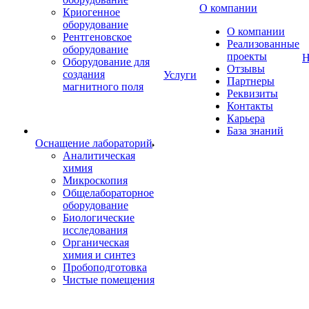
О компании
Криогенное
оборудование
О компании
Рентгеновское
Реализованные
оборудование
проекты
Н
Оборудование для
Отзывы
создания
Услуги
Партнеры
магнитного поля
Реквизиты
Контакты
Карьера
База знаний
Оснащение лабораторий
Аналитическая
химия
Микроскопия
Общелабораторное
оборудование
Биологические
исследования
Органическая
химия и синтез
Пробоподготовка
Чистые помещения