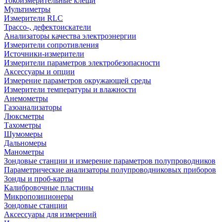
Токоизмерительные клещи
Мультиметры
Измерители RLC
Трассо-, дефектоискатели
Анализаторы качества электроэнергии
Измерители сопротивления
Источники-измерители
Измерители параметров электробезопасности
Аксессуары и опции
Измерение параметров окружающей среды
Измерители температуры и влажности
Анемометры
Газоанализаторы
Люксметры
Тахометры
Шумомеры
Дальномеры
Манометры
Зондовые станции и измерение параметров полупроводников
Параметрические анализаторы полупроводниковых приборов
Зонды и проб-карты
Калибровочные пластины
Микропозиционеры
Зондовые станции
Аксессуары для измерений