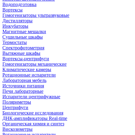
Водоподготовка
Вортексы
Гомогенизаторы ультразвуковые
Дистилляторы
Инкубаторы
Магнитные мешалки
Сушильные шкафы
Термостаты
Спектрофотометрия
Вытяжные шкафы
Вортексы-центрифуги
Гомогенизаторы механические
Климатические камеры
Ротационные испарители
Лабораторная мебель
Источники питания
Печи лабораторные
Испарители центрифужные
Поляриметры
Центрифуги
Биологические исследования
ДНК-амплификаторы Real-time
Органическая химия и синтез
Вискозиметры
Ротационные испарители