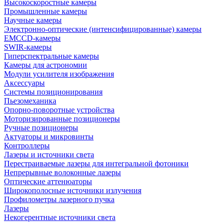
Высокоскоростные камеры
Промышленные камеры
Научные камеры
Электронно-оптические (интенсифицированные) камеры
EMCCD-камеры
SWIR-камеры
Гиперспектральные камеры
Камеры для астрономии
Модули усилителя изображения
Аксессуары
Системы позиционирования
Пьезомеханика
Опорно-поворотные устройства
Моторизированные позиционеры
Ручные позиционеры
Актуаторы и микровинты
Контроллеры
Лазеры и источники света
Перестраиваемые лазеры для интегральной фотоники
Непрерывные волоконные лазеры
Оптические аттенюаторы
Широкополосные источники излучения
Профилометры лазерного пучка
Лазеры
Некогерентные источники света