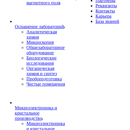
Партнеры
магнитного поля
Реквизиты
Контакты
Карьера
База знаний
Оснащение лабораторий
Аналитическая
химия
Микроскопия
Общелабораторное
оборудование
Биологические
исследования
Органическая
химия и синтез
Пробоподготовка
Чистые помещения
Микроэлектроника и
кристальное
производство
Микроэлектроника
и кристальное