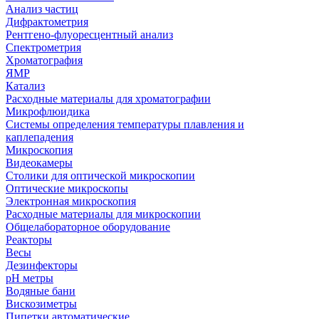
Анализ частиц
Дифрактометрия
Рентгено-флуоресцентный анализ
Спектрометрия
Хроматография
ЯМР
Катализ
Расходные материалы для хроматографии
Микрофлюидика
Системы определения температуры плавления и
каплепадения
Микроскопия
Видеокамеры
Столики для оптической микроскопии
Оптические микроскопы
Электронная микроскопия
Расходные материалы для микроскопии
Общелабораторное оборудование
Реакторы
Весы
Дезинфекторы
рН метры
Водяные бани
Вискозиметры
Пипетки автоматические