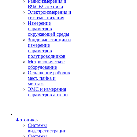
Радиоизмерения и
ВЧ/СВЧ-техника
Электроизмерения и
системы питания
Измерение
параметров
окружающей среды
Зондовые станции и
измерение
параметров
полупроводников
Метрологическое
оборудование
Оснащение рабочих
мест, пайка и
монтаж
ЭМС и измерения
параметров антенн
Фотоника
Cистемы
видеорегистрации
Системы