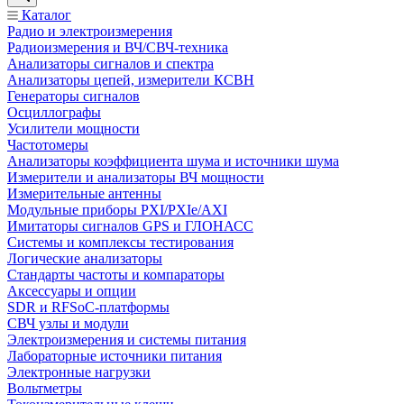
Каталог
Радио и электроизмерения
Радиоизмерения и ВЧ/СВЧ-техника
Анализаторы сигналов и спектра
Анализаторы цепей, измерители КСВН
Генераторы сигналов
Осциллографы
Усилители мощности
Частотомеры
Анализаторы коэффициента шума и источники шума
Измерители и анализаторы ВЧ мощности
Измерительные антенны
Модульные приборы PXI/PXIe/AXI
Имитаторы сигналов GPS и ГЛОНАСС
Системы и комплексы тестирования
Логические анализаторы
Стандарты частоты и компараторы
Аксессуары и опции
SDR и RFSoC‑платформы
СВЧ узлы и модули
Электроизмерения и системы питания
Лабораторные источники питания
Электронные нагрузки
Вольтметры