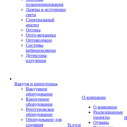
позиционирования
Лазеры и источники
света
Спектральный
анализ
Оптика
Опто-механика
Оптоволокно
Системы
виброизоляции
Детекторы
излучения
Вакуум и криогеника
Вакуумное
оборудование
О компании
Криогенное
оборудование
О компании
Рентгеновское
Реализованные
оборудование
проекты
Н
Оборудование для
Отзывы
создания
Услуги