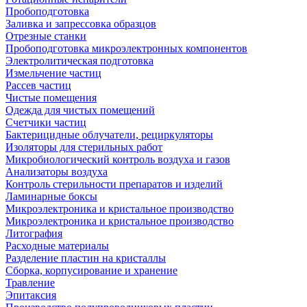
Пробоподготовка
Заливка и запрессовка образцов
Отрезные станки
Пробоподготовка микроэлектронных компонентов
Электролитическая подготовка
Измельчение частиц
Рассев частиц
Чистые помещения
Одежда для чистых помещений
Счетчики частиц
Бактерицидные облучатели, рециркуляторы
Изоляторы для стерильных работ
Микробиологический контроль воздуха и газов
Анализаторы воздуха
Контроль стерильности препаратов и изделий
Ламинарные боксы
Микроэлектроника и кристальное производство
Микроэлектроника и кристальное производство
Литография
Расходные материалы
Разделение пластин на кристаллы
Сборка, корпусирование и хранение
Травление
Эпитаксия