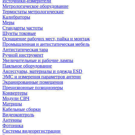
Источники-измерители
Метрологическое оборудование
Термостаты метрологические
Калибраторы
Меры
Стандарты частоты
Шунты токовые
Оснащение рабочих мест, пайка и монтаж
Промышленная и антистатическая мебель
Антистатическая тара
Ручной инструмент
Увеличительные и рабочие лампы
Паяльное оборудование
Аксессуары, материалы и одежда ESD
ЭМС и измерения параметров антенн
Экранированные помещения
Прецизионные позиционеры
Конвертеры
Модули СВЧ
Матрицы
Кабельные сборки
Видеоконтроль
Антенны
Фотоника
Cистемы видеорегистрации