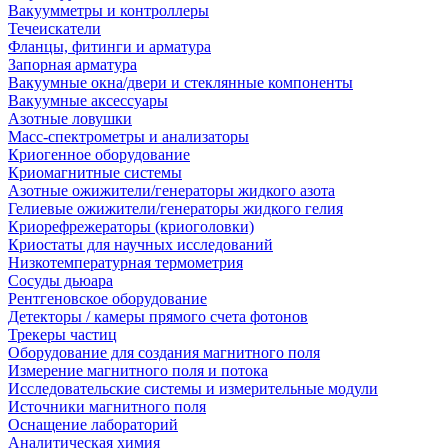
Вакуумметры и контроллеры
Течеискатели
Фланцы, фитинги и арматура
Запорная арматура
Вакуумные окна/двери и стеклянные компоненты
Вакуумные аксессуары
Азотные ловушки
Масс-спектрометры и анализаторы
Криогенное оборудование
Криомагнитные системы
Азотные ожижители/генераторы жидкого азота
Гелиевые ожижители/генераторы жидкого гелия
Криорефрежераторы (криоголовки)
Криостаты для научных исследований
Низкотемпературная термометрия
Сосуды дьюара
Рентгеновское оборудование
Детекторы / камеры прямого счета фотонов
Трекеры частиц
Оборудование для создания магнитного поля
Измерение магнитного поля и потока
Исследовательские системы и измерительные модули
Источники магнитного поля
Оснащение лабораторий
Аналитическая химия