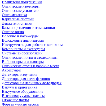
Вращатели поляризации
Оптические изоляторы
Оптические усилители
Опто-механика
Каркасные системы
Держатели оптики
Базы и крепления оптомеханики
Оптоволокно
Волокно и патч-корды
Волоконные анализаторы
Инструменты для работы с волокном
Компоненты и аксессуары
Системы виброизоляции
Оптические плиты и столешницы
Виброопоры и изоляторы
Оптические столы и рабочие места
Аксессуары
Детекторы излучения
Детекторы для счета фотонов
Детекторы на лавинных фотодиодах
Вакуум и криогеника
Вакуумное оборудование
Высоковакуумные насосы
Откачные посты
Форвакуумные насосы