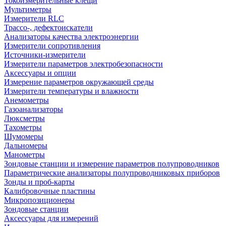
Токоизмерительные клещи
Мультиметры
Измерители RLC
Трассо-, дефектоискатели
Анализаторы качества электроэнергии
Измерители сопротивления
Источники-измерители
Измерители параметров электробезопасности
Аксессуары и опции
Измерение параметров окружающей среды
Измерители температуры и влажности
Анемометры
Газоанализаторы
Люксметры
Тахометры
Шумомеры
Дальномеры
Манометры
Зондовые станции и измерение параметров полупроводников
Параметрические анализаторы полупроводниковых приборов
Зонды и проб-карты
Калибровочные пластины
Микропозиционеры
Зондовые станции
Аксессуары для измерений