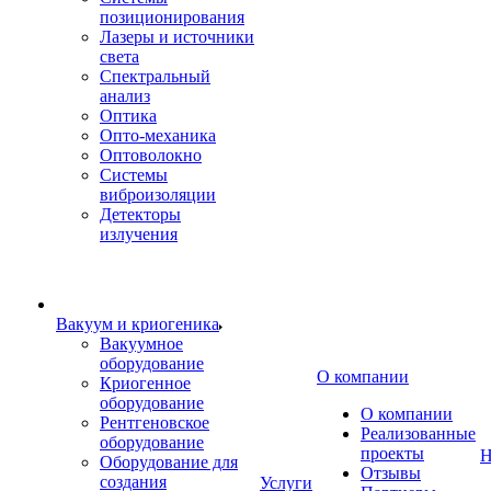
позиционирования
Лазеры и источники
света
Спектральный
анализ
Оптика
Опто-механика
Оптоволокно
Системы
виброизоляции
Детекторы
излучения
Вакуум и криогеника
Вакуумное
оборудование
О компании
Криогенное
оборудование
О компании
Рентгеновское
Реализованные
оборудование
проекты
Н
Оборудование для
Отзывы
создания
Услуги