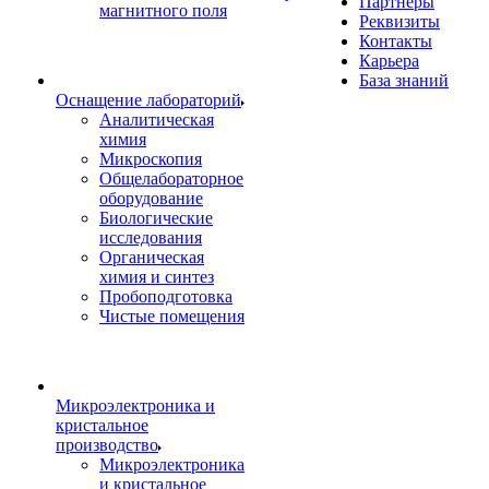
Партнеры
магнитного поля
Реквизиты
Контакты
Карьера
База знаний
Оснащение лабораторий
Аналитическая
химия
Микроскопия
Общелабораторное
оборудование
Биологические
исследования
Органическая
химия и синтез
Пробоподготовка
Чистые помещения
Микроэлектроника и
кристальное
производство
Микроэлектроника
и кристальное