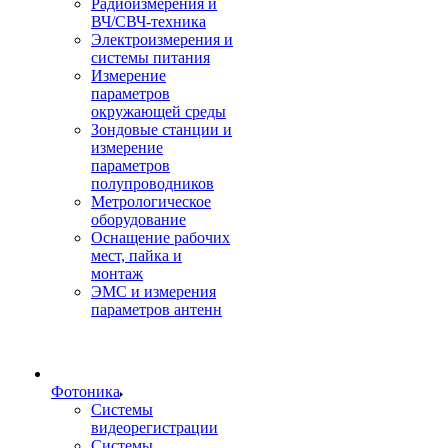
Радиоизмерения и
ВЧ/СВЧ-техника
Электроизмерения и
системы питания
Измерение
параметров
окружающей среды
Зондовые станции и
измерение
параметров
полупроводников
Метрологическое
оборудование
Оснащение рабочих
мест, пайка и
монтаж
ЭМС и измерения
параметров антенн
Фотоника
Cистемы
видеорегистрации
Системы