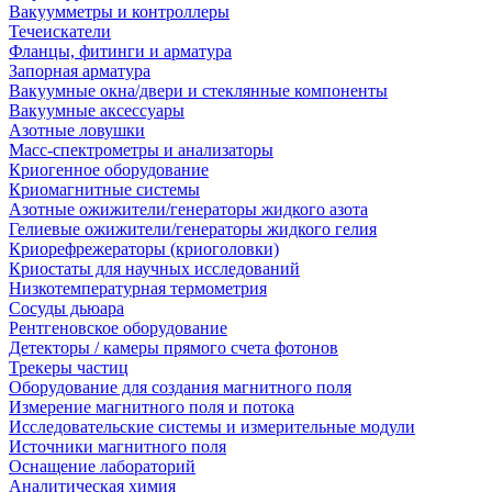
Вакуумметры и контроллеры
Течеискатели
Фланцы, фитинги и арматура
Запорная арматура
Вакуумные окна/двери и стеклянные компоненты
Вакуумные аксессуары
Азотные ловушки
Масс-спектрометры и анализаторы
Криогенное оборудование
Криомагнитные системы
Азотные ожижители/генераторы жидкого азота
Гелиевые ожижители/генераторы жидкого гелия
Криорефрежераторы (криоголовки)
Криостаты для научных исследований
Низкотемпературная термометрия
Сосуды дьюара
Рентгеновское оборудование
Детекторы / камеры прямого счета фотонов
Трекеры частиц
Оборудование для создания магнитного поля
Измерение магнитного поля и потока
Исследовательские системы и измерительные модули
Источники магнитного поля
Оснащение лабораторий
Аналитическая химия