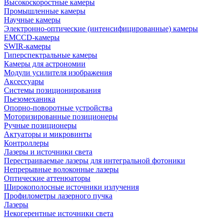
Высокоскоростные камеры
Промышленные камеры
Научные камеры
Электронно-оптические (интенсифицированные) камеры
EMCCD-камеры
SWIR-камеры
Гиперспектральные камеры
Камеры для астрономии
Модули усилителя изображения
Аксессуары
Системы позиционирования
Пьезомеханика
Опорно-поворотные устройства
Моторизированные позиционеры
Ручные позиционеры
Актуаторы и микровинты
Контроллеры
Лазеры и источники света
Перестраиваемые лазеры для интегральной фотоники
Непрерывные волоконные лазеры
Оптические аттенюаторы
Широкополосные источники излучения
Профилометры лазерного пучка
Лазеры
Некогерентные источники света