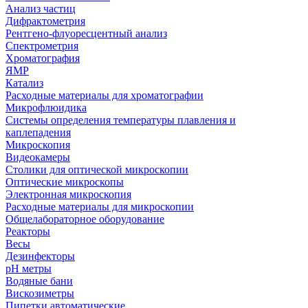
Анализ частиц
Дифрактометрия
Рентгено-флуоресцентный анализ
Спектрометрия
Хроматография
ЯМР
Катализ
Расходные материалы для хроматографии
Микрофлюидика
Системы определения температуры плавления и
каплепадения
Микроскопия
Видеокамеры
Столики для оптической микроскопии
Оптические микроскопы
Электронная микроскопия
Расходные материалы для микроскопии
Общелабораторное оборудование
Реакторы
Весы
Дезинфекторы
рН метры
Водяные бани
Вискозиметры
Пипетки автоматические