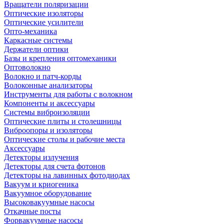
Вращатели поляризации
Оптические изоляторы
Оптические усилители
Опто-механика
Каркасные системы
Держатели оптики
Базы и крепления оптомеханики
Оптоволокно
Волокно и патч-корды
Волоконные анализаторы
Инструменты для работы с волокном
Компоненты и аксессуары
Системы виброизоляции
Оптические плиты и столешницы
Виброопоры и изоляторы
Оптические столы и рабочие места
Аксессуары
Детекторы излучения
Детекторы для счета фотонов
Детекторы на лавинных фотодиодах
Вакуум и криогеника
Вакуумное оборудование
Высоковакуумные насосы
Откачные посты
Форвакуумные насосы