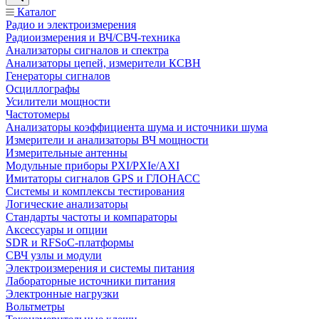
Каталог
Радио и электроизмерения
Радиоизмерения и ВЧ/СВЧ-техника
Анализаторы сигналов и спектра
Анализаторы цепей, измерители КСВН
Генераторы сигналов
Осциллографы
Усилители мощности
Частотомеры
Анализаторы коэффициента шума и источники шума
Измерители и анализаторы ВЧ мощности
Измерительные антенны
Модульные приборы PXI/PXIe/AXI
Имитаторы сигналов GPS и ГЛОНАСС
Системы и комплексы тестирования
Логические анализаторы
Стандарты частоты и компараторы
Аксессуары и опции
SDR и RFSoC‑платформы
СВЧ узлы и модули
Электроизмерения и системы питания
Лабораторные источники питания
Электронные нагрузки
Вольтметры