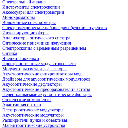
Спектральный анализ
Инструменты спектроскопии
Аксессуары для спектрометрии
Монохроматоры
Волоконные спектрометры
Спектрометрические наборы для обучения студентов
Интегрирующие сферы
Анализаторы оптического спектра
Оптические приемники излучения
Спектроскопия с временным разрешением
Оптика
Ячейки Поккельса
Пространственные модуляторы света
Модуляторы света и дефлекторы
Акустооптические синхронизаторы мод
Драйверы для акусооптических модуляторов
Акусооптические дефлекторы
Акустооптические преобразователи частоты
Перестраиваемые акустооптические фильтры
Оптические компоненты
Адаптивная оптика
Электрооптичесие модуляторы
Акустооптические модуляторы
Расширители пучка и объективы
Магнитооптические устройства