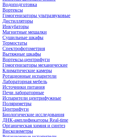
Водоподготовка
Вортексы
Гомогенизаторы ультразвуковые
Дистилляторы
Инкубаторы
Магнитные мешалки
Сушильные шкафы
Термостаты
Спектрофотометрия
Вытяжные шкафы
Вортексы-центрифуги
Гомогенизаторы механические
Климатические камеры
Ротационные испарители
Лабораторная мебель
Источники питания
Печи лабораторные
Испарители центрифужные
Поляриметры
Центрифуги
Биологические исследования
ДНК-амплификаторы Real-time
Органическая химия и синтез
Вискозиметры
Ротационные испарители