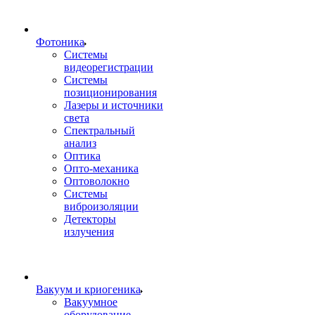
Фотоника
Cистемы
видеорегистрации
Системы
позиционирования
Лазеры и источники
света
Спектральный
анализ
Оптика
Опто-механика
Оптоволокно
Системы
виброизоляции
Детекторы
излучения
Вакуум и криогеника
Вакуумное
оборудование