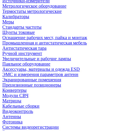
Источники-измерители
Метрологическое оборудование
Термостаты метрологические
Калибраторы
Меры
Стандарты частоты
Шунты токовые
Оснащение рабочих мест, пайка и монтаж
Промышленная и антистатическая мебель
Антистатическая тара
Ручной инструмент
Увеличительные и рабочие лампы
Паяльное оборудование
Аксессуары, материалы и одежда ESD
ЭМС и измерения параметров антенн
Экранированные помещения
Прецизионные позиционеры
Конвертеры
Модули СВЧ
Матрицы
Кабельные сборки
Видеоконтроль
Антенны
Фотоника
Cистемы видеорегистрации