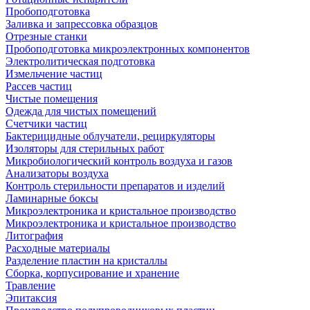
Пробоподготовка
Заливка и запрессовка образцов
Отрезные станки
Пробоподготовка микроэлектронных компонентов
Электролитическая подготовка
Измельчение частиц
Рассев частиц
Чистые помещения
Одежда для чистых помещений
Счетчики частиц
Бактерицидные облучатели, рециркуляторы
Изоляторы для стерильных работ
Микробиологический контроль воздуха и газов
Анализаторы воздуха
Контроль стерильности препаратов и изделий
Ламинарные боксы
Микроэлектроника и кристальное производство
Микроэлектроника и кристальное производство
Литография
Расходные материалы
Разделение пластин на кристаллы
Сборка, корпусирование и хранение
Травление
Эпитаксия