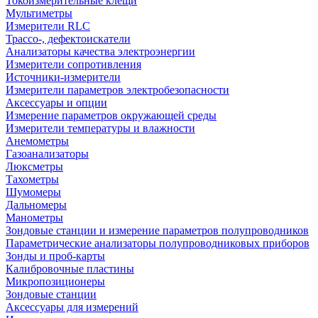
Токоизмерительные клещи
Мультиметры
Измерители RLC
Трассо-, дефектоискатели
Анализаторы качества электроэнергии
Измерители сопротивления
Источники-измерители
Измерители параметров электробезопасности
Аксессуары и опции
Измерение параметров окружающей среды
Измерители температуры и влажности
Анемометры
Газоанализаторы
Люксметры
Тахометры
Шумомеры
Дальномеры
Манометры
Зондовые станции и измерение параметров полупроводников
Параметрические анализаторы полупроводниковых приборов
Зонды и проб-карты
Калибровочные пластины
Микропозиционеры
Зондовые станции
Аксессуары для измерений