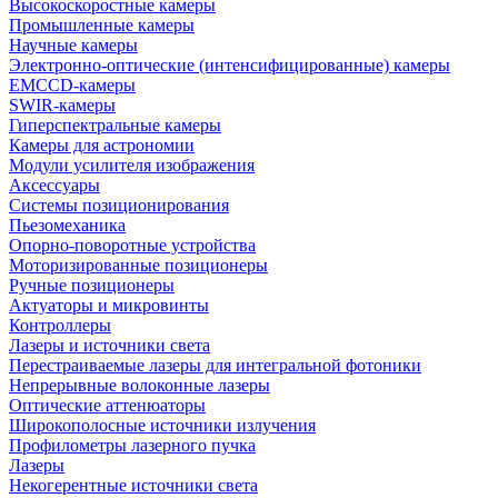
Высокоскоростные камеры
Промышленные камеры
Научные камеры
Электронно-оптические (интенсифицированные) камеры
EMCCD-камеры
SWIR-камеры
Гиперспектральные камеры
Камеры для астрономии
Модули усилителя изображения
Аксессуары
Системы позиционирования
Пьезомеханика
Опорно-поворотные устройства
Моторизированные позиционеры
Ручные позиционеры
Актуаторы и микровинты
Контроллеры
Лазеры и источники света
Перестраиваемые лазеры для интегральной фотоники
Непрерывные волоконные лазеры
Оптические аттенюаторы
Широкополосные источники излучения
Профилометры лазерного пучка
Лазеры
Некогерентные источники света