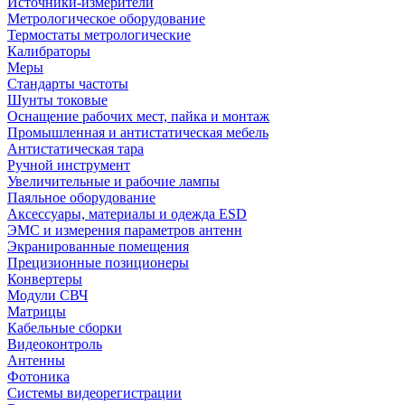
Источники-измерители
Метрологическое оборудование
Термостаты метрологические
Калибраторы
Меры
Стандарты частоты
Шунты токовые
Оснащение рабочих мест, пайка и монтаж
Промышленная и антистатическая мебель
Антистатическая тара
Ручной инструмент
Увеличительные и рабочие лампы
Паяльное оборудование
Аксессуары, материалы и одежда ESD
ЭМС и измерения параметров антенн
Экранированные помещения
Прецизионные позиционеры
Конвертеры
Модули СВЧ
Матрицы
Кабельные сборки
Видеоконтроль
Антенны
Фотоника
Cистемы видеорегистрации