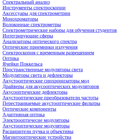
Спектральный анализ
Инструменты спектроскопии
Аксессуары для спектрометрии
Монохроматоры
Волоконные спектрометры
Спектрометрические наборы для обучения студентов
Интегрирующие сферы
Анализаторы оптического спектра
Оптические приемники излучения
Спектроскопия с временным разрешением
Оптика
Ячейки Поккельса
Пространственные модуляторы света
Модуляторы света и дефлекторы
Акустооптические синхронизаторы мод
Драйверы для акусооптических модуляторов
Акусооптические дефлекторы
Акустооптические преобразователи частоты
Перестраиваемые акустооптические фильтры
Оптические компоненты
Адаптивная оптика
Электрооптичесие модуляторы
Акустооптические модуляторы
Расширители пучка и объективы
Магнитооптические устройства