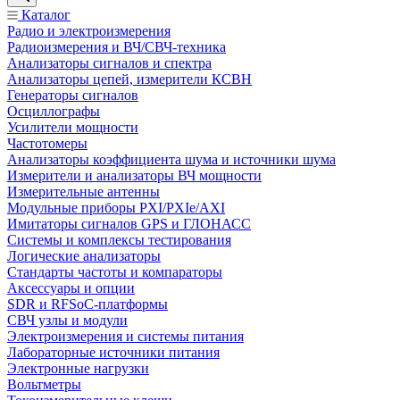
Каталог
Радио и электроизмерения
Радиоизмерения и ВЧ/СВЧ-техника
Анализаторы сигналов и спектра
Анализаторы цепей, измерители КСВН
Генераторы сигналов
Осциллографы
Усилители мощности
Частотомеры
Анализаторы коэффициента шума и источники шума
Измерители и анализаторы ВЧ мощности
Измерительные антенны
Модульные приборы PXI/PXIe/AXI
Имитаторы сигналов GPS и ГЛОНАСС
Системы и комплексы тестирования
Логические анализаторы
Стандарты частоты и компараторы
Аксессуары и опции
SDR и RFSoC‑платформы
СВЧ узлы и модули
Электроизмерения и системы питания
Лабораторные источники питания
Электронные нагрузки
Вольтметры