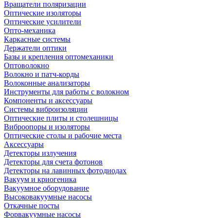
Вращатели поляризации
Оптические изоляторы
Оптические усилители
Опто-механика
Каркасные системы
Держатели оптики
Базы и крепления оптомеханики
Оптоволокно
Волокно и патч-корды
Волоконные анализаторы
Инструменты для работы с волокном
Компоненты и аксессуары
Системы виброизоляции
Оптические плиты и столешницы
Виброопоры и изоляторы
Оптические столы и рабочие места
Аксессуары
Детекторы излучения
Детекторы для счета фотонов
Детекторы на лавинных фотодиодах
Вакуум и криогеника
Вакуумное оборудование
Высоковакуумные насосы
Откачные посты
Форвакуумные насосы