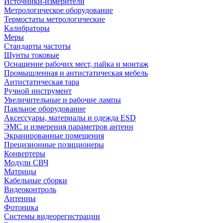
Источники-измерители
Метрологическое оборудование
Термостаты метрологические
Калибраторы
Меры
Стандарты частоты
Шунты токовые
Оснащение рабочих мест, пайка и монтаж
Промышленная и антистатическая мебель
Антистатическая тара
Ручной инструмент
Увеличительные и рабочие лампы
Паяльное оборудование
Аксессуары, материалы и одежда ESD
ЭМС и измерения параметров антенн
Экранированные помещения
Прецизионные позиционеры
Конвертеры
Модули СВЧ
Матрицы
Кабельные сборки
Видеоконтроль
Антенны
Фотоника
Cистемы видеорегистрации