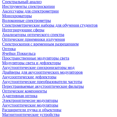
Спектральный анализ
Инструменты спектроскопии
Аксессуары для спектрометрии
Монохроматоры
Волоконные спектрометры
Спектрометрические наборы для обучения студентов
Интегрирующие сферы
Анализаторы оптического спектра
Оптические приемники излучения
Спектроскопия с временным разрешением
Оптика
Ячейки Поккельса
Пространственные модуляторы света
Модуляторы света и дефлекторы
Акустооптические синхронизаторы мод
Драйверы для акусооптических модуляторов
Акусооптические дефлекторы
Акустооптические преобразователи частоты
Перестраиваемые акустооптические фильтры
Оптические компоненты
Адаптивная оптика
Электрооптичесие модуляторы
Акустооптические модуляторы
Расширители пучка и объективы
Магнитооптические устройства