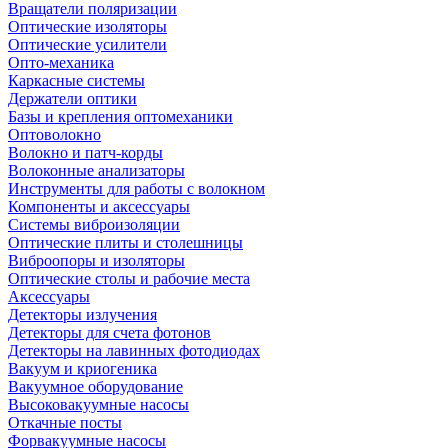
Вращатели поляризации
Оптические изоляторы
Оптические усилители
Опто-механика
Каркасные системы
Держатели оптики
Базы и крепления оптомеханики
Оптоволокно
Волокно и патч-корды
Волоконные анализаторы
Инструменты для работы с волокном
Компоненты и аксессуары
Системы виброизоляции
Оптические плиты и столешницы
Виброопоры и изоляторы
Оптические столы и рабочие места
Аксессуары
Детекторы излучения
Детекторы для счета фотонов
Детекторы на лавинных фотодиодах
Вакуум и криогеника
Вакуумное оборудование
Высоковакуумные насосы
Откачные посты
Форвакуумные насосы