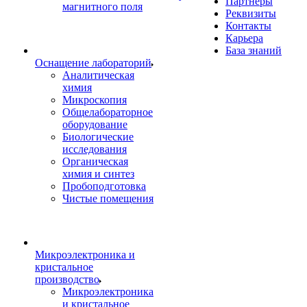
Партнеры
магнитного поля
Реквизиты
Контакты
Карьера
База знаний
Оснащение лабораторий
Аналитическая
химия
Микроскопия
Общелабораторное
оборудование
Биологические
исследования
Органическая
химия и синтез
Пробоподготовка
Чистые помещения
Микроэлектроника и
кристальное
производство
Микроэлектроника
и кристальное