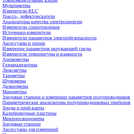
Токоизмерительные клещи
Мультиметры
Измерители RLC
Трассо-, дефектоискатели
Анализаторы качества электроэнергии
Измерители сопротивления
Источники-измерители
Измерители параметров электробезопасности
Аксессуары и опции
Измерение параметров окружающей среды
Измерители температуры и влажности
Анемометры
Газоанализаторы
Люксметры
Тахометры
Шумомеры
Дальномеры
Манометры
Зондовые станции и измерение параметров полупроводников
Параметрические анализаторы полупроводниковых приборов
Зонды и проб-карты
Калибровочные пластины
Микропозиционеры
Зондовые станции
Аксессуары для измерений