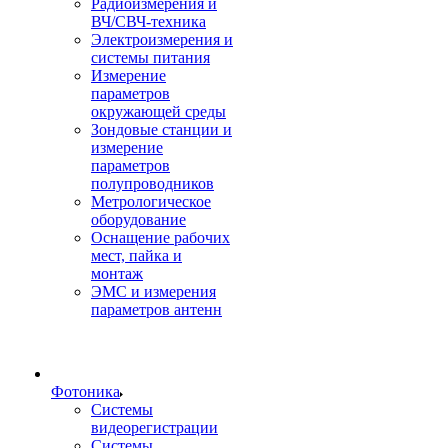
Радиоизмерения и
ВЧ/СВЧ-техника
Электроизмерения и
системы питания
Измерение
параметров
окружающей среды
Зондовые станции и
измерение
параметров
полупроводников
Метрологическое
оборудование
Оснащение рабочих
мест, пайка и
монтаж
ЭМС и измерения
параметров антенн
Фотоника
Cистемы
видеорегистрации
Системы