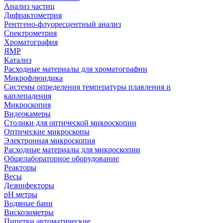
Анализ частиц
Дифрактометрия
Рентгено-флуоресцентный анализ
Спектрометрия
Хроматография
ЯМР
Катализ
Расходные материалы для хроматографии
Микрофлюидика
Системы определения температуры плавления и
каплепадения
Микроскопия
Видеокамеры
Столики для оптической микроскопии
Оптические микроскопы
Электронная микроскопия
Расходные материалы для микроскопии
Общелабораторное оборудование
Реакторы
Весы
Дезинфекторы
рН метры
Водяные бани
Вискозиметры
Пипетки автоматические