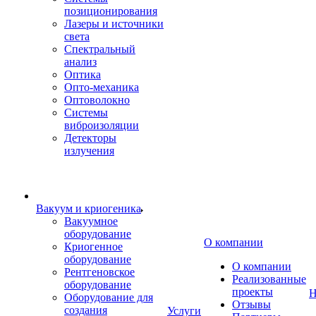
позиционирования
Лазеры и источники
света
Спектральный
анализ
Оптика
Опто-механика
Оптоволокно
Системы
виброизоляции
Детекторы
излучения
Вакуум и криогеника
Вакуумное
оборудование
О компании
Криогенное
оборудование
О компании
Рентгеновское
Реализованные
оборудование
проекты
Н
Оборудование для
Отзывы
создания
Услуги