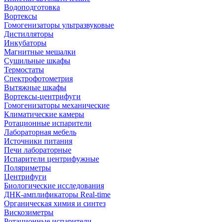
Водоподготовка
Вортексы
Гомогенизаторы ультразвуковые
Дистилляторы
Инкубаторы
Магнитные мешалки
Сушильные шкафы
Термостаты
Спектрофотометрия
Вытяжные шкафы
Вортексы-центрифуги
Гомогенизаторы механические
Климатические камеры
Ротационные испарители
Лабораторная мебель
Источники питания
Печи лабораторные
Испарители центрифужные
Поляриметры
Центрифуги
Биологические исследования
ДНК-амплификаторы Real-time
Органическая химия и синтез
Вискозиметры
Ротационные испарители