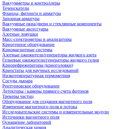
Вакуумметры и контроллеры
Течеискатели
Фланцы, фитинги и арматура
Запорная арматура
Вакуумные окна/двери и стеклянные компоненты
Вакуумные аксессуары
Азотные ловушки
Масс-спектрометры и анализаторы
Криогенное оборудование
Криомагнитные системы
Азотные ожижители/генераторы жидкого азота
Гелиевые ожижители/генераторы жидкого гелия
Криорефрежераторы (криоголовки)
Криостаты для научных исследований
Низкотемпературная термометрия
Сосуды дьюара
Рентгеновское оборудование
Детекторы / камеры прямого счета фотонов
Трекеры частиц
Оборудование для создания магнитного поля
Измерение магнитного поля и потока
Исследовательские системы и измерительные модули
Источники магнитного поля
Оснащение лабораторий
Аналитическая химия