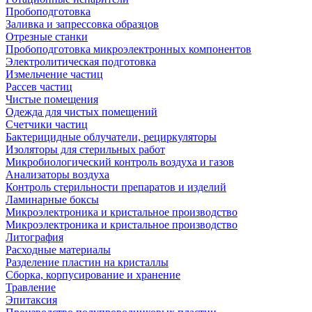
Пробоподготовка
Заливка и запрессовка образцов
Отрезные станки
Пробоподготовка микроэлектронных компонентов
Электролитическая подготовка
Измельчение частиц
Рассев частиц
Чистые помещения
Одежда для чистых помещений
Счетчики частиц
Бактерицидные облучатели, рециркуляторы
Изоляторы для стерильных работ
Микробиологический контроль воздуха и газов
Анализаторы воздуха
Контроль стерильности препаратов и изделий
Ламинарные боксы
Микроэлектроника и кристальное производство
Микроэлектроника и кристальное производство
Литография
Расходные материалы
Разделение пластин на кристаллы
Сборка, корпусирование и хранение
Травление
Эпитаксия