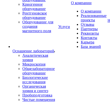
О компании
Криогенное
оборудование
О компании
Рентгеновское
Реализованные
оборудование
проекты
Н
Оборудование для
Отзывы
создания
Услуги
Партнеры
магнитного поля
Реквизиты
Контакты
Карьера
База знаний
Оснащение лабораторий
Аналитическая
химия
Микроскопия
Общелабораторное
оборудование
Биологические
исследования
Органическая
химия и синтез
Пробоподготовка
Чистые помещения