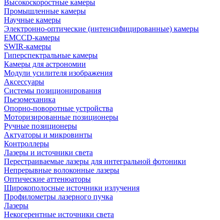
Высокоскоростные камеры
Промышленные камеры
Научные камеры
Электронно-оптические (интенсифицированные) камеры
EMCCD-камеры
SWIR-камеры
Гиперспектральные камеры
Камеры для астрономии
Модули усилителя изображения
Аксессуары
Системы позиционирования
Пьезомеханика
Опорно-поворотные устройства
Моторизированные позиционеры
Ручные позиционеры
Актуаторы и микровинты
Контроллеры
Лазеры и источники света
Перестраиваемые лазеры для интегральной фотоники
Непрерывные волоконные лазеры
Оптические аттенюаторы
Широкополосные источники излучения
Профилометры лазерного пучка
Лазеры
Некогерентные источники света