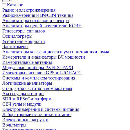
Каталог
Радио и электроизмерения
Радиоизмерения и ВЧ/СВЧ-техника
Анализаторы сигналов и спектра
Анализаторы цепей, измерители КСВН
Генераторы сигналов
Осциллографы
Усилители мощности
Частотомеры
Анализаторы коэффициента шума и источники шума
Измерители и анализаторы ВЧ мощности
Измерительные антенны
Модульные приборы PXI/PXIe/AXI
Имитаторы сигналов GPS и ГЛОНАСС
Системы и комплексы тестирования
Логические анализаторы
Стандарты частоты и компараторы
Аксессуары и опции
SDR и RFSoC‑платформы
СВЧ узлы и модули
Электроизмерения и системы питания
Лабораторные источники питания
Электронные нагрузки
Вольтметры