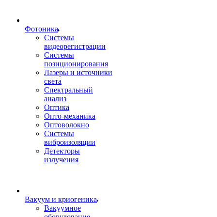
Фотоника
Cистемы
видеорегистрации
Системы
позиционирования
Лазеры и источники
света
Спектральный
анализ
Оптика
Опто-механика
Оптоволокно
Системы
виброизоляции
Детекторы
излучения
Вакуум и криогеника
Вакуумное
оборудование