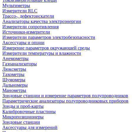
Токоизмерительные клещи
Мультиметры
Измерители RLC
Трассо-, дефектоискатели
Анализаторы качества электроэнергии
Измерители сопротивления
Источники-измерители
Измерители параметров электробезопасности
Аксессуары и опции
Измерение параметров окружающей среды
Измерители температуры и влажности
Анемометры
Газоанализаторы
Люксметры
Тахометры
Шумомеры
Дальномеры
Манометры
Зондовые станции и измерение параметров полупроводников
Параметрические анализаторы полупроводниковых приборов
Зонды и проб-карты
Калибровочные пластины
Микропозиционеры
Зондовые станции
Аксессуары для измерений