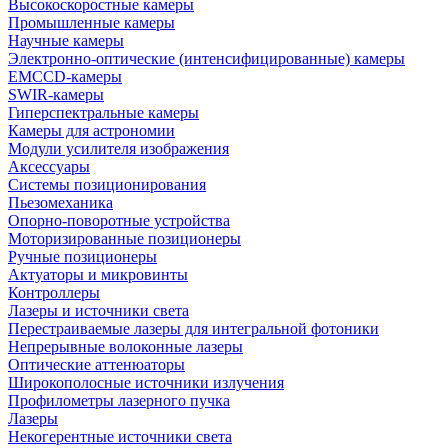
Высокоскоростные камеры
Промышленные камеры
Научные камеры
Электронно-оптические (интенсифицированные) камеры
EMCCD-камеры
SWIR-камеры
Гиперспектральные камеры
Камеры для астрономии
Модули усилителя изображения
Аксессуары
Системы позиционирования
Пьезомеханика
Опорно-поворотные устройства
Моторизированные позиционеры
Ручные позиционеры
Актуаторы и микровинты
Контроллеры
Лазеры и источники света
Перестраиваемые лазеры для интегральной фотоники
Непрерывные волоконные лазеры
Оптические аттенюаторы
Широкополосные источники излучения
Профилометры лазерного пучка
Лазеры
Некогерентные источники света