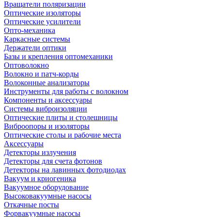
Вращатели поляризации
Оптические изоляторы
Оптические усилители
Опто-механика
Каркасные системы
Держатели оптики
Базы и крепления оптомеханики
Оптоволокно
Волокно и патч-корды
Волоконные анализаторы
Инструменты для работы с волокном
Компоненты и аксессуары
Системы виброизоляции
Оптические плиты и столешницы
Виброопоры и изоляторы
Оптические столы и рабочие места
Аксессуары
Детекторы излучения
Детекторы для счета фотонов
Детекторы на лавинных фотодиодах
Вакуум и криогеника
Вакуумное оборудование
Высоковакуумные насосы
Откачные посты
Форвакуумные насосы