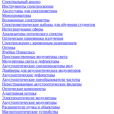
Спектральный анализ
Инструменты спектроскопии
Аксессуары для спектрометрии
Монохроматоры
Волоконные спектрометры
Спектрометрические наборы для обучения студентов
Интегрирующие сферы
Анализаторы оптического спектра
Оптические приемники излучения
Спектроскопия с временным разрешением
Оптика
Ячейки Поккельса
Пространственные модуляторы света
Модуляторы света и дефлекторы
Акустооптические синхронизаторы мод
Драйверы для акусооптических модуляторов
Акусооптические дефлекторы
Акустооптические преобразователи частоты
Перестраиваемые акустооптические фильтры
Оптические компоненты
Адаптивная оптика
Электрооптичесие модуляторы
Акустооптические модуляторы
Расширители пучка и объективы
Магнитооптические устройства