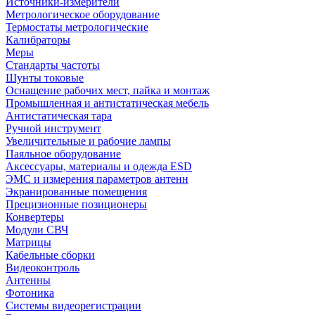
Источники-измерители
Метрологическое оборудование
Термостаты метрологические
Калибраторы
Меры
Стандарты частоты
Шунты токовые
Оснащение рабочих мест, пайка и монтаж
Промышленная и антистатическая мебель
Антистатическая тара
Ручной инструмент
Увеличительные и рабочие лампы
Паяльное оборудование
Аксессуары, материалы и одежда ESD
ЭМС и измерения параметров антенн
Экранированные помещения
Прецизионные позиционеры
Конвертеры
Модули СВЧ
Матрицы
Кабельные сборки
Видеоконтроль
Антенны
Фотоника
Cистемы видеорегистрации