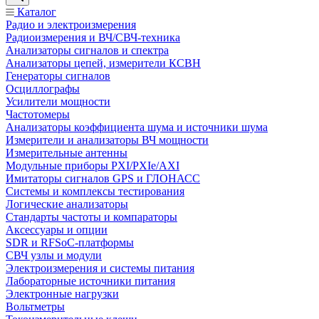
Каталог
Радио и электроизмерения
Радиоизмерения и ВЧ/СВЧ-техника
Анализаторы сигналов и спектра
Анализаторы цепей, измерители КСВН
Генераторы сигналов
Осциллографы
Усилители мощности
Частотомеры
Анализаторы коэффициента шума и источники шума
Измерители и анализаторы ВЧ мощности
Измерительные антенны
Модульные приборы PXI/PXIe/AXI
Имитаторы сигналов GPS и ГЛОНАСС
Системы и комплексы тестирования
Логические анализаторы
Стандарты частоты и компараторы
Аксессуары и опции
SDR и RFSoC‑платформы
СВЧ узлы и модули
Электроизмерения и системы питания
Лабораторные источники питания
Электронные нагрузки
Вольтметры