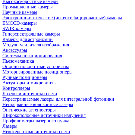
Высокоскоростные камеры
Промышленные камеры
Научные камеры
Электронно-оптические (интенсифицированные) камеры
EMCCD-камеры
SWIR-камеры
Гиперспектральные камеры
Камеры для астрономии
Модули усилителя изображения
Аксессуары
Системы позиционирования
Пьезомеханика
Опорно-поворотные устройства
Моторизированные позиционеры
Ручные позиционеры
Актуаторы и микровинты
Контроллеры
Лазеры и источники света
Перестраиваемые лазеры для интегральной фотоники
Непрерывные волоконные лазеры
Оптические аттенюаторы
Широкополосные источники излучения
Профилометры лазерного пучка
Лазеры
Некогерентные источники света