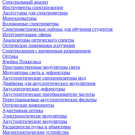
Спектральный анализ
Инструменты спектроскопии
Аксессуары для спектрометрии
Монохроматоры
Волоконные спектрометры
Спектрометрические наборы для обучения студентов
Интегрирующие сферы
Анализаторы оптического спектра
Оптические приемники излучения
Спектроскопия с временным разрешением
Оптика
Ячейки Поккельса
Пространственные модуляторы света
Модуляторы света и дефлекторы
Акустооптические синхронизаторы мод
Драйверы для акусооптических модуляторов
Акусооптические дефлекторы
Акустооптические преобразователи частоты
Перестраиваемые акустооптические фильтры
Оптические компоненты
Адаптивная оптика
Электрооптичесие модуляторы
Акустооптические модуляторы
Расширители пучка и объективы
Магнитооптические устройства