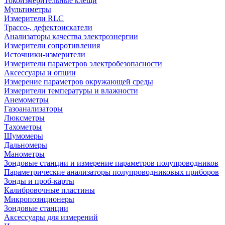
Токоизмерительные клещи
Мультиметры
Измерители RLC
Трассо-, дефектоискатели
Анализаторы качества электроэнергии
Измерители сопротивления
Источники-измерители
Измерители параметров электробезопасности
Аксессуары и опции
Измерение параметров окружающей среды
Измерители температуры и влажности
Анемометры
Газоанализаторы
Люксметры
Тахометры
Шумомеры
Дальномеры
Манометры
Зондовые станции и измерение параметров полупроводников
Параметрические анализаторы полупроводниковых приборов
Зонды и проб-карты
Калибровочные пластины
Микропозиционеры
Зондовые станции
Аксессуары для измерений