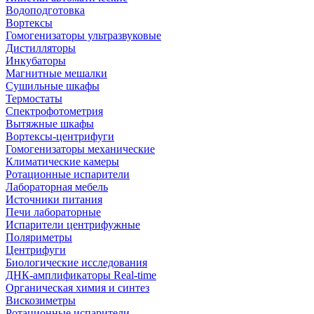
Водоподготовка
Вортексы
Гомогенизаторы ультразвуковые
Дистилляторы
Инкубаторы
Магнитные мешалки
Сушильные шкафы
Термостаты
Спектрофотометрия
Вытяжные шкафы
Вортексы-центрифуги
Гомогенизаторы механические
Климатические камеры
Ротационные испарители
Лабораторная мебель
Источники питания
Печи лабораторные
Испарители центрифужные
Поляриметры
Центрифуги
Биологические исследования
ДНК-амплификаторы Real-time
Органическая химия и синтез
Вискозиметры
Ротационные испарители