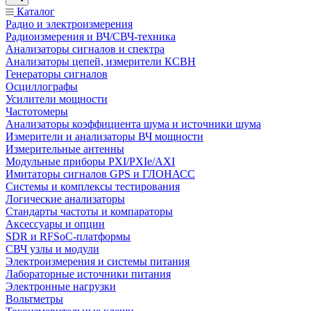
Каталог
Радио и электроизмерения
Радиоизмерения и ВЧ/СВЧ-техника
Анализаторы сигналов и спектра
Анализаторы цепей, измерители КСВН
Генераторы сигналов
Осциллографы
Усилители мощности
Частотомеры
Анализаторы коэффициента шума и источники шума
Измерители и анализаторы ВЧ мощности
Измерительные антенны
Модульные приборы PXI/PXIe/AXI
Имитаторы сигналов GPS и ГЛОНАСС
Системы и комплексы тестирования
Логические анализаторы
Стандарты частоты и компараторы
Аксессуары и опции
SDR и RFSoC‑платформы
СВЧ узлы и модули
Электроизмерения и системы питания
Лабораторные источники питания
Электронные нагрузки
Вольтметры