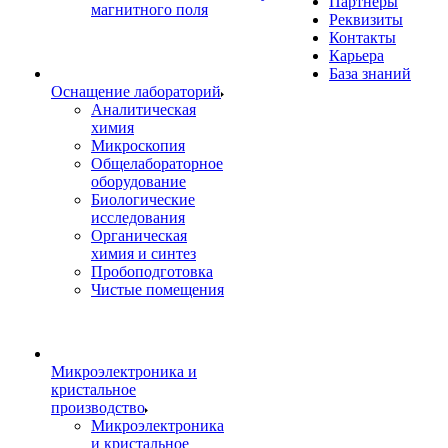
Партнеры
магнитного поля
Реквизиты
Контакты
Карьера
База знаний
Оснащение лабораторий
Аналитическая
химия
Микроскопия
Общелабораторное
оборудование
Биологические
исследования
Органическая
химия и синтез
Пробоподготовка
Чистые помещения
Микроэлектроника и
кристальное
производство
Микроэлектроника
и кристальное