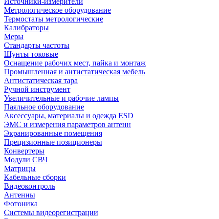
Источники-измерители
Метрологическое оборудование
Термостаты метрологические
Калибраторы
Меры
Стандарты частоты
Шунты токовые
Оснащение рабочих мест, пайка и монтаж
Промышленная и антистатическая мебель
Антистатическая тара
Ручной инструмент
Увеличительные и рабочие лампы
Паяльное оборудование
Аксессуары, материалы и одежда ESD
ЭМС и измерения параметров антенн
Экранированные помещения
Прецизионные позиционеры
Конвертеры
Модули СВЧ
Матрицы
Кабельные сборки
Видеоконтроль
Антенны
Фотоника
Cистемы видеорегистрации