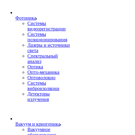
Фотоника
Cистемы
видеорегистрации
Системы
позиционирования
Лазеры и источники
света
Спектральный
анализ
Оптика
Опто-механика
Оптоволокно
Системы
виброизоляции
Детекторы
излучения
Вакуум и криогеника
Вакуумное
оборудование