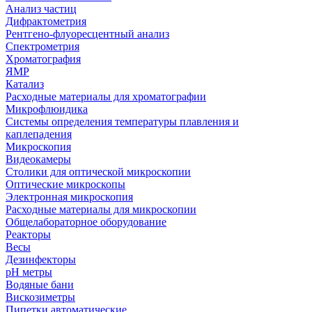
Анализ частиц
Дифрактометрия
Рентгено-флуоресцентный анализ
Спектрометрия
Хроматография
ЯМР
Катализ
Расходные материалы для хроматографии
Микрофлюидика
Системы определения температуры плавления и
каплепадения
Микроскопия
Видеокамеры
Столики для оптической микроскопии
Оптические микроскопы
Электронная микроскопия
Расходные материалы для микроскопии
Общелабораторное оборудование
Реакторы
Весы
Дезинфекторы
рН метры
Водяные бани
Вискозиметры
Пипетки автоматические