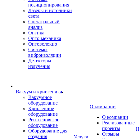
позиционирования
Лазеры и источники
света
Спектральный
анализ
Оптика
Опто-механика
Оптоволокно
Системы
виброизоляции
Детекторы
излучения
Вакуум и криогеника
Вакуумное
оборудование
О компании
Криогенное
оборудование
О компании
Рентгеновское
Реализованные
оборудование
проекты
Н
Оборудование для
Отзывы
создания
Услуги