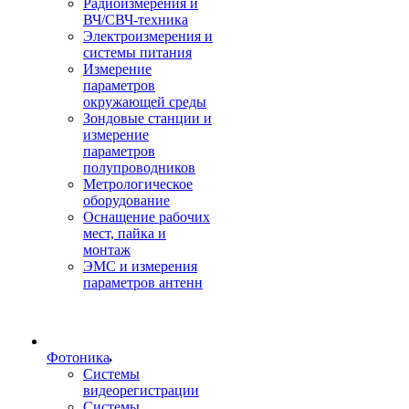
Радиоизмерения и
ВЧ/СВЧ-техника
Электроизмерения и
системы питания
Измерение
параметров
окружающей среды
Зондовые станции и
измерение
параметров
полупроводников
Метрологическое
оборудование
Оснащение рабочих
мест, пайка и
монтаж
ЭМС и измерения
параметров антенн
Фотоника
Cистемы
видеорегистрации
Системы