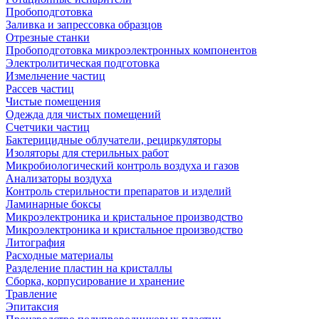
Пробоподготовка
Заливка и запрессовка образцов
Отрезные станки
Пробоподготовка микроэлектронных компонентов
Электролитическая подготовка
Измельчение частиц
Рассев частиц
Чистые помещения
Одежда для чистых помещений
Счетчики частиц
Бактерицидные облучатели, рециркуляторы
Изоляторы для стерильных работ
Микробиологический контроль воздуха и газов
Анализаторы воздуха
Контроль стерильности препаратов и изделий
Ламинарные боксы
Микроэлектроника и кристальное производство
Микроэлектроника и кристальное производство
Литография
Расходные материалы
Разделение пластин на кристаллы
Сборка, корпусирование и хранение
Травление
Эпитаксия