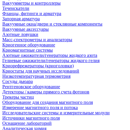
Вакуумметры и контроллеры
Течеискатели
Фланцы, фитинги и арматура
Запорная арматура
Вакуумные окна/двери и стеклянные компоненты
Вакуумные аксессуары
Азотные ловушки
Масс-спектрометры и анализаторы
Криогенное оборудование
Криомагнитные системы
Азотные ожижители/генераторы жидкого азота
Гелиевые ожижители/генераторы жидкого гелия
Криорефрежераторы (криоголовки)
Криостаты для научных исследований
Низкотемпературная термометрия
Сосуды дьюара
Рентгеновское оборудование
Детекторы / камеры прямого счета фотонов
Трекеры частиц
Оборудование для создания магнитного поля
Измерение магнитного поля и потока
Исследовательские системы и измерительные модули
Источники магнитного поля
Оснащение лабораторий
Аналитическая химия