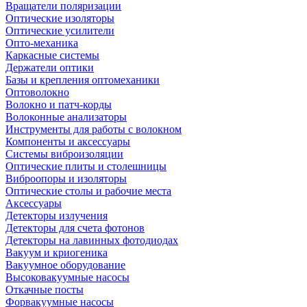
Вращатели поляризации
Оптические изоляторы
Оптические усилители
Опто-механика
Каркасные системы
Держатели оптики
Базы и крепления оптомеханики
Оптоволокно
Волокно и патч-корды
Волоконные анализаторы
Инструменты для работы с волокном
Компоненты и аксессуары
Системы виброизоляции
Оптические плиты и столешницы
Виброопоры и изоляторы
Оптические столы и рабочие места
Аксессуары
Детекторы излучения
Детекторы для счета фотонов
Детекторы на лавинных фотодиодах
Вакуум и криогеника
Вакуумное оборудование
Высоковакуумные насосы
Откачные посты
Форвакуумные насосы