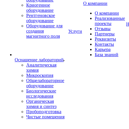
О компании
Криогенное
оборудование
О компании
Рентгеновское
Реализованные
оборудование
проекты
Н
Оборудование для
Отзывы
создания
Услуги
Партнеры
магнитного поля
Реквизиты
Контакты
Карьера
База знаний
Оснащение лабораторий
Аналитическая
химия
Микроскопия
Общелабораторное
оборудование
Биологические
исследования
Органическая
химия и синтез
Пробоподготовка
Чистые помещения