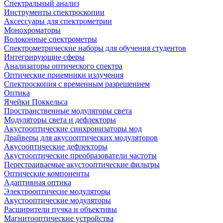
Спектральный анализ
Инструменты спектроскопии
Аксессуары для спектрометрии
Монохроматоры
Волоконные спектрометры
Спектрометрические наборы для обучения студентов
Интегрирующие сферы
Анализаторы оптического спектра
Оптические приемники излучения
Спектроскопия с временным разрешением
Оптика
Ячейки Поккельса
Пространственные модуляторы света
Модуляторы света и дефлекторы
Акустооптические синхронизаторы мод
Драйверы для акусооптических модуляторов
Акусооптические дефлекторы
Акустооптические преобразователи частоты
Перестраиваемые акустооптические фильтры
Оптические компоненты
Адаптивная оптика
Электрооптичесие модуляторы
Акустооптические модуляторы
Расширители пучка и объективы
Магнитооптические устройства