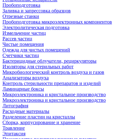
Пробоподготовка
Заливка и запрессовка образцов
Отрезные станки
Пробоподготовка микроэлектронных компонентов
Электролитическая подготовка
Измельчение частиц
Рассев частиц
Чистые помещения
Одежда для чистых помещений
Счетчики частиц
Бактерицидные облучатели, рециркуляторы
Изоляторы для стерильных работ
Микробиологический контроль воздуха и газов
Анализаторы воздуха
Контроль стерильности препаратов и изделий
Ламинарные боксы
Микроэлектроника и кристальное производство
Микроэлектроника и кристальное производство
Литография
Расходные материалы
Разделение пластин на кристаллы
Сборка, корпусирование и хранение
Травление
Эпитаксия