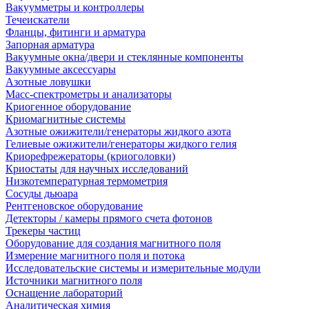
Вакуумметры и контроллеры
Течеискатели
Фланцы, фитинги и арматура
Запорная арматура
Вакуумные окна/двери и стеклянные компоненты
Вакуумные аксессуары
Азотные ловушки
Масс-спектрометры и анализаторы
Криогенное оборудование
Криомагнитные системы
Азотные ожижители/генераторы жидкого азота
Гелиевые ожижители/генераторы жидкого гелия
Криорефрежераторы (криоголовки)
Криостаты для научных исследований
Низкотемпературная термометрия
Сосуды дьюара
Рентгеновское оборудование
Детекторы / камеры прямого счета фотонов
Трекеры частиц
Оборудование для создания магнитного поля
Измерение магнитного поля и потока
Исследовательские системы и измерительные модули
Источники магнитного поля
Оснащение лабораторий
Аналитическая химия