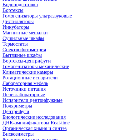
Водоподготовка
Вортексы
Гомогенизаторы ультразвуковые
Дистилляторы
Инкубаторы
Магнитные мешалки
Сушильные шкафы
Термостаты
Спектрофотометрия
Вытяжные шкафы
Вортексы-центрифуги
Гомогенизаторы механические
Климатические камеры
Ротационные испарители
Лабораторная мебель
Источники питания
Печи лабораторные
Испарители центрифужные
Поляриметры
Центрифуги
Биологические исследования
ДНК-амплификаторы Real-time
Органическая химия и синтез
Вискозиметры
Ротационные испарители