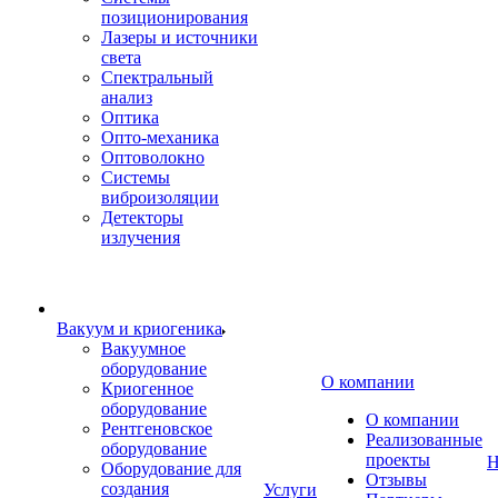
позиционирования
Лазеры и источники
света
Спектральный
анализ
Оптика
Опто-механика
Оптоволокно
Системы
виброизоляции
Детекторы
излучения
Вакуум и криогеника
Вакуумное
оборудование
О компании
Криогенное
оборудование
О компании
Рентгеновское
Реализованные
оборудование
проекты
Н
Оборудование для
Отзывы
создания
Услуги