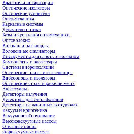
Вращатели поляризации
Оптические изоляторы
Оптические усилители
Опто-механика
Каркасные системы
Держатели оптики
Базы и крепления оптомеханики
Оптоволокно
Волокно и патч-корды
Волоконные анализаторы
Инструменты для работы с волокном
Компоненты и аксессуары
Системы виброизоляции
Оптические плиты и столешницы
Виброопоры и изоляторы
Оптические столы и рабочие места
Аксессуары
Детекторы излучения
Детекторы для счета фотонов
Детекторы на лавинных фотодиодах
Вакуум и криогеника
Вакуумное оборудование
Высоковакуумные насосы
Откачные посты
Форвакуумные насосы