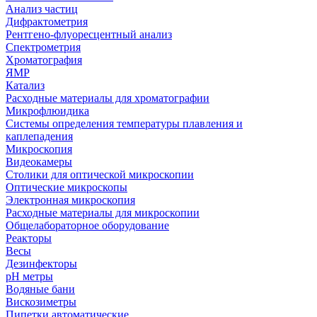
Анализ частиц
Дифрактометрия
Рентгено-флуоресцентный анализ
Спектрометрия
Хроматография
ЯМР
Катализ
Расходные материалы для хроматографии
Микрофлюидика
Системы определения температуры плавления и
каплепадения
Микроскопия
Видеокамеры
Столики для оптической микроскопии
Оптические микроскопы
Электронная микроскопия
Расходные материалы для микроскопии
Общелабораторное оборудование
Реакторы
Весы
Дезинфекторы
рН метры
Водяные бани
Вискозиметры
Пипетки автоматические