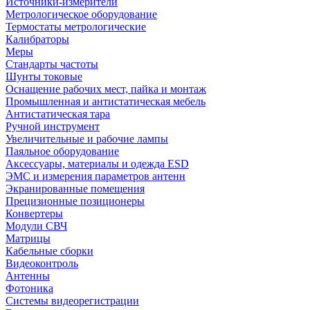
Источники-измерители
Метрологическое оборудование
Термостаты метрологические
Калибраторы
Меры
Стандарты частоты
Шунты токовые
Оснащение рабочих мест, пайка и монтаж
Промышленная и антистатическая мебель
Антистатическая тара
Ручной инструмент
Увеличительные и рабочие лампы
Паяльное оборудование
Аксессуары, материалы и одежда ESD
ЭМС и измерения параметров антенн
Экранированные помещения
Прецизионные позиционеры
Конвертеры
Модули СВЧ
Матрицы
Кабельные сборки
Видеоконтроль
Антенны
Фотоника
Cистемы видеорегистрации