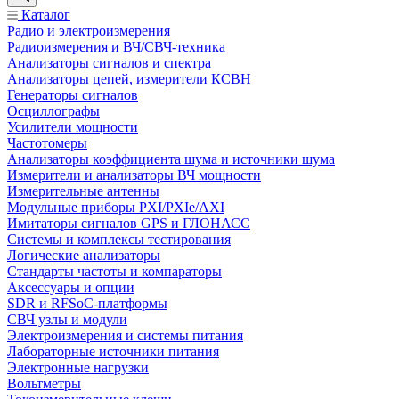
Каталог
Радио и электроизмерения
Радиоизмерения и ВЧ/СВЧ-техника
Анализаторы сигналов и спектра
Анализаторы цепей, измерители КСВН
Генераторы сигналов
Осциллографы
Усилители мощности
Частотомеры
Анализаторы коэффициента шума и источники шума
Измерители и анализаторы ВЧ мощности
Измерительные антенны
Модульные приборы PXI/PXIe/AXI
Имитаторы сигналов GPS и ГЛОНАСС
Системы и комплексы тестирования
Логические анализаторы
Стандарты частоты и компараторы
Аксессуары и опции
SDR и RFSoC‑платформы
СВЧ узлы и модули
Электроизмерения и системы питания
Лабораторные источники питания
Электронные нагрузки
Вольтметры