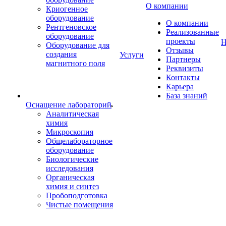
О компании
Криогенное
оборудование
О компании
Рентгеновское
Реализованные
оборудование
проекты
Н
Оборудование для
Отзывы
создания
Услуги
Партнеры
магнитного поля
Реквизиты
Контакты
Карьера
База знаний
Оснащение лабораторий
Аналитическая
химия
Микроскопия
Общелабораторное
оборудование
Биологические
исследования
Органическая
химия и синтез
Пробоподготовка
Чистые помещения