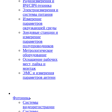
Радиоизмерения и
ВЧ/СВЧ-техника
Электроизмерения и
системы питания
Измерение
параметров
окружающей среды
Зондовые станции и
измерение
параметров
полупроводников
Метрологическое
оборудование
Оснащение рабочих
мест, пайка и
монтаж
ЭМС и измерения
параметров антенн
Фотоника
Cистемы
видеорегистрации
Системы