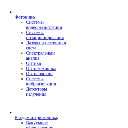
Фотоника
Cистемы
видеорегистрации
Системы
позиционирования
Лазеры и источники
света
Спектральный
анализ
Оптика
Опто-механика
Оптоволокно
Системы
виброизоляции
Детекторы
излучения
Вакуум и криогеника
Вакуумное
оборудование