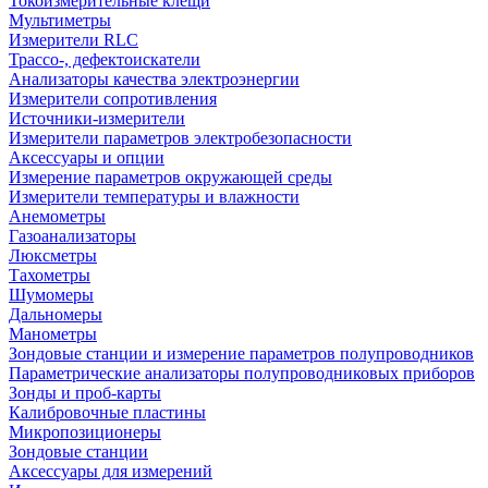
Токоизмерительные клещи
Мультиметры
Измерители RLC
Трассо-, дефектоискатели
Анализаторы качества электроэнергии
Измерители сопротивления
Источники-измерители
Измерители параметров электробезопасности
Аксессуары и опции
Измерение параметров окружающей среды
Измерители температуры и влажности
Анемометры
Газоанализаторы
Люксметры
Тахометры
Шумомеры
Дальномеры
Манометры
Зондовые станции и измерение параметров полупроводников
Параметрические анализаторы полупроводниковых приборов
Зонды и проб-карты
Калибровочные пластины
Микропозиционеры
Зондовые станции
Аксессуары для измерений