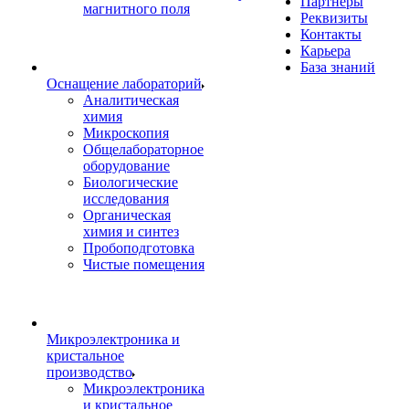
Партнеры
магнитного поля
Реквизиты
Контакты
Карьера
База знаний
Оснащение лабораторий
Аналитическая
химия
Микроскопия
Общелабораторное
оборудование
Биологические
исследования
Органическая
химия и синтез
Пробоподготовка
Чистые помещения
Микроэлектроника и
кристальное
производство
Микроэлектроника
и кристальное