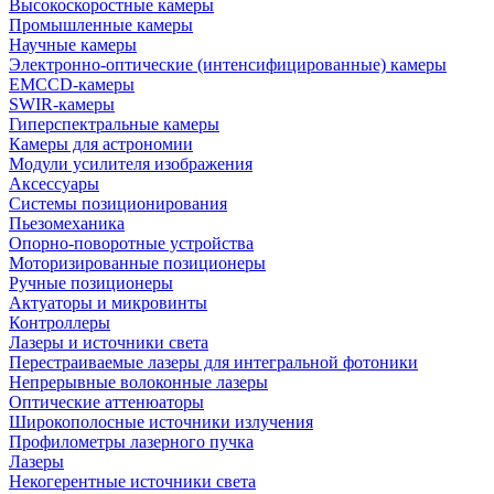
Высокоскоростные камеры
Промышленные камеры
Научные камеры
Электронно-оптические (интенсифицированные) камеры
EMCCD-камеры
SWIR-камеры
Гиперспектральные камеры
Камеры для астрономии
Модули усилителя изображения
Аксессуары
Системы позиционирования
Пьезомеханика
Опорно-поворотные устройства
Моторизированные позиционеры
Ручные позиционеры
Актуаторы и микровинты
Контроллеры
Лазеры и источники света
Перестраиваемые лазеры для интегральной фотоники
Непрерывные волоконные лазеры
Оптические аттенюаторы
Широкополосные источники излучения
Профилометры лазерного пучка
Лазеры
Некогерентные источники света