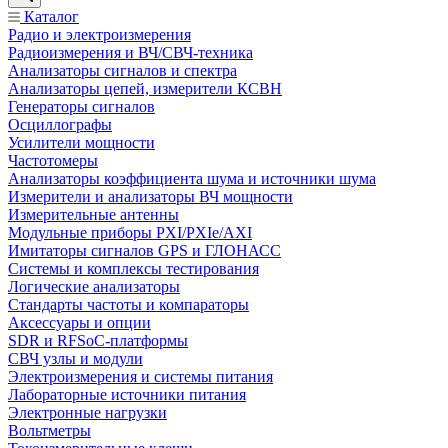
Каталог
Радио и электроизмерения
Радиоизмерения и ВЧ/СВЧ-техника
Анализаторы сигналов и спектра
Анализаторы цепей, измерители КСВН
Генераторы сигналов
Осциллографы
Усилители мощности
Частотомеры
Анализаторы коэффициента шума и источники шума
Измерители и анализаторы ВЧ мощности
Измерительные антенны
Модульные приборы PXI/PXIe/AXI
Имитаторы сигналов GPS и ГЛОНАСС
Системы и комплексы тестирования
Логические анализаторы
Стандарты частоты и компараторы
Аксессуары и опции
SDR и RFSoC‑платформы
СВЧ узлы и модули
Электроизмерения и системы питания
Лабораторные источники питания
Электронные нагрузки
Вольтметры