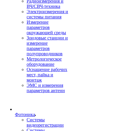
Радиоизмерения и
ВЧ/СВЧ-техника
Электроизмерения и
системы питания
Измерение
параметров
окружающей среды
Зондовые станции и
измерение
параметров
полупроводников
Метрологическое
оборудование
Оснащение рабочих
мест, пайка и
монтаж
ЭМС и измерения
параметров антенн
Фотоника
Cистемы
видеорегистрации
Системы