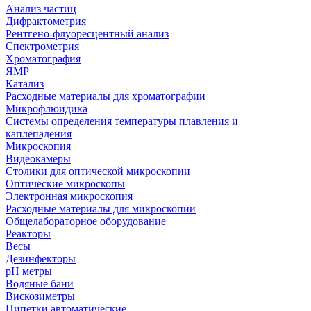
Анализ частиц
Дифрактометрия
Рентгено-флуоресцентный анализ
Спектрометрия
Хроматография
ЯМР
Катализ
Расходные материалы для хроматографии
Микрофлюидика
Системы определения температуры плавления и
каплепадения
Микроскопия
Видеокамеры
Столики для оптической микроскопии
Оптические микроскопы
Электронная микроскопия
Расходные материалы для микроскопии
Общелабораторное оборудование
Реакторы
Весы
Дезинфекторы
рН метры
Водяные бани
Вискозиметры
Пипетки автоматические