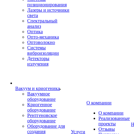
позиционирования
Лазеры и источники
света
Спектральный
анализ
Оптика
Опто-механика
Оптоволокно
Системы
виброизоляции
Детекторы
излучения
Вакуум и криогеника
Вакуумное
оборудование
О компании
Криогенное
оборудование
О компании
Рентгеновское
Реализованные
оборудование
проекты
Н
Оборудование для
Отзывы
создания
Услуги