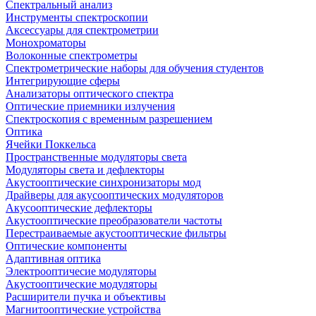
Спектральный анализ
Инструменты спектроскопии
Аксессуары для спектрометрии
Монохроматоры
Волоконные спектрометры
Спектрометрические наборы для обучения студентов
Интегрирующие сферы
Анализаторы оптического спектра
Оптические приемники излучения
Спектроскопия с временным разрешением
Оптика
Ячейки Поккельса
Пространственные модуляторы света
Модуляторы света и дефлекторы
Акустооптические синхронизаторы мод
Драйверы для акусооптических модуляторов
Акусооптические дефлекторы
Акустооптические преобразователи частоты
Перестраиваемые акустооптические фильтры
Оптические компоненты
Адаптивная оптика
Электрооптичесие модуляторы
Акустооптические модуляторы
Расширители пучка и объективы
Магнитооптические устройства