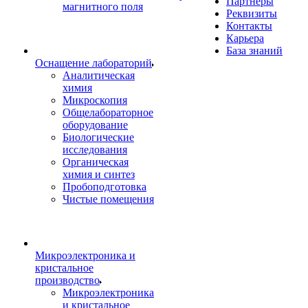
Партнеры
магнитного поля
Реквизиты
Контакты
Карьера
База знаний
Оснащение лабораторий
Аналитическая
химия
Микроскопия
Общелабораторное
оборудование
Биологические
исследования
Органическая
химия и синтез
Пробоподготовка
Чистые помещения
Микроэлектроника и
кристальное
производство
Микроэлектроника
и кристальное