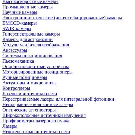
Высокоскоростные камеры
Промышленные камеры
Научные камеры
Электронно-оптические (интенсифицированные) камеры
EMCCD-камеры
SWIR-камеры
Гиперспектральные камеры
Камеры для астрономии
Модули усилителя изображения
Аксессуары
Системы позиционирования
Пьезомеханика
Опорно-поворотные устройства
Моторизированные позиционеры
Ручные позиционеры
Актуаторы и микровинты
Контроллеры
Лазеры и источники света
Перестраиваемые лазеры для интегральной фотоники
Непрерывные волоконные лазеры
Оптические аттенюаторы
Широкополосные источники излучения
Профилометры лазерного пучка
Лазеры
Некогерентные источники света