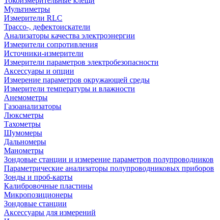
Токоизмерительные клещи
Мультиметры
Измерители RLC
Трассо-, дефектоискатели
Анализаторы качества электроэнергии
Измерители сопротивления
Источники-измерители
Измерители параметров электробезопасности
Аксессуары и опции
Измерение параметров окружающей среды
Измерители температуры и влажности
Анемометры
Газоанализаторы
Люксметры
Тахометры
Шумомеры
Дальномеры
Манометры
Зондовые станции и измерение параметров полупроводников
Параметрические анализаторы полупроводниковых приборов
Зонды и проб-карты
Калибровочные пластины
Микропозиционеры
Зондовые станции
Аксессуары для измерений