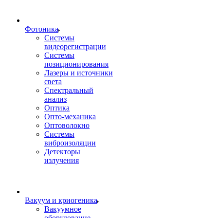
Фотоника
Cистемы
видеорегистрации
Системы
позиционирования
Лазеры и источники
света
Спектральный
анализ
Оптика
Опто-механика
Оптоволокно
Системы
виброизоляции
Детекторы
излучения
Вакуум и криогеника
Вакуумное
оборудование