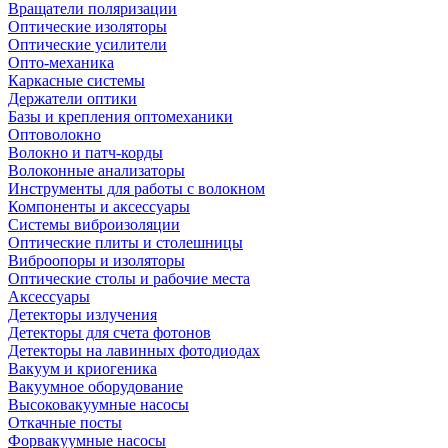
Вращатели поляризации
Оптические изоляторы
Оптические усилители
Опто-механика
Каркасные системы
Держатели оптики
Базы и крепления оптомеханики
Оптоволокно
Волокно и патч-корды
Волоконные анализаторы
Инструменты для работы с волокном
Компоненты и аксессуары
Системы виброизоляции
Оптические плиты и столешницы
Виброопоры и изоляторы
Оптические столы и рабочие места
Аксессуары
Детекторы излучения
Детекторы для счета фотонов
Детекторы на лавинных фотодиодах
Вакуум и криогеника
Вакуумное оборудование
Высоковакуумные насосы
Откачные посты
Форвакуумные насосы