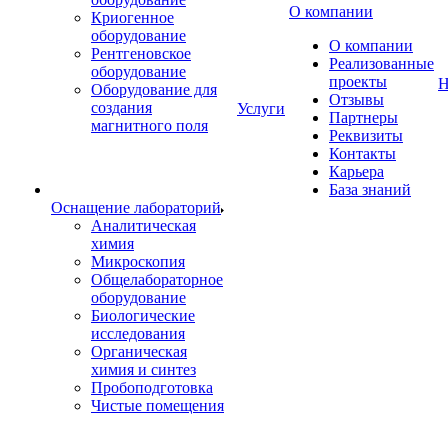
О компании
Криогенное
оборудование
О компании
Рентгеновское
Реализованные
оборудование
проекты
Н
Оборудование для
Отзывы
создания
Услуги
Партнеры
магнитного поля
Реквизиты
Контакты
Карьера
База знаний
Оснащение лабораторий
Аналитическая
химия
Микроскопия
Общелабораторное
оборудование
Биологические
исследования
Органическая
химия и синтез
Пробоподготовка
Чистые помещения