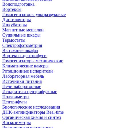
Водоподготовка
Вортексы
Гомогенизаторы ультразвуковые
Дистилляторы
Инкубаторы
Магнитные мешалки
Сушильные шкафы
Термостаты
Спектрофотометрия
Вытяжные шкафы
Вортексы-центрифуги
Гомогенизаторы механические
Климатические камеры
Ротационные испарители
Лабораторная мебель
Источники питания
Печи лабораторные
Испарители центрифужные
Поляриметры
Центрифуги
Биологические исследования
ДНК-амплификаторы Real-time
Органическая химия и синтез
Вискозиметры
Ротационные испарители