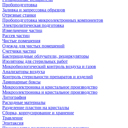
Пробоподготовка
Заливка и запрессовка образцов
Отрезные станки
Пробоподготовка микроэлектронных компонентов
Электролитическая подготовка
Измельчение частиц
Рассев частиц
Чистые помещения
Одежда для чистых помещений
Счетчики частиц
Бактерицидные облучатели, рециркуляторы
Изоляторы для стерильных работ
Микробиологический контроль воздуха и газов
Анализаторы воздуха
Контроль стерильности препаратов и изделий
Ламинарные боксы
Микроэлектроника и кристальное производство
Микроэлектроника и кристальное производство
Литография
Расходные материалы
Разделение пластин на кристаллы
Сборка, корпусирование и хранение
Травление
Эпитаксия