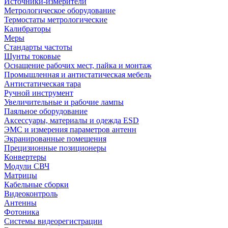
Источники-измерители
Метрологическое оборудование
Термостаты метрологические
Калибраторы
Меры
Стандарты частоты
Шунты токовые
Оснащение рабочих мест, пайка и монтаж
Промышленная и антистатическая мебель
Антистатическая тара
Ручной инструмент
Увеличительные и рабочие лампы
Паяльное оборудование
Аксессуары, материалы и одежда ESD
ЭМС и измерения параметров антенн
Экранированные помещения
Прецизионные позиционеры
Конвертеры
Модули СВЧ
Матрицы
Кабельные сборки
Видеоконтроль
Антенны
Фотоника
Cистемы видеорегистрации