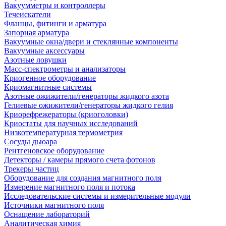
Вакуумметры и контроллеры
Течеискатели
Фланцы, фитинги и арматура
Запорная арматура
Вакуумные окна/двери и стеклянные компоненты
Вакуумные аксессуары
Азотные ловушки
Масс-спектрометры и анализаторы
Криогенное оборудование
Криомагнитные системы
Азотные ожижители/генераторы жидкого азота
Гелиевые ожижители/генераторы жидкого гелия
Криорефрежераторы (криоголовки)
Криостаты для научных исследований
Низкотемпературная термометрия
Сосуды дьюара
Рентгеновское оборудование
Детекторы / камеры прямого счета фотонов
Трекеры частиц
Оборудование для создания магнитного поля
Измерение магнитного поля и потока
Исследовательские системы и измерительные модули
Источники магнитного поля
Оснащение лабораторий
Аналитическая химия