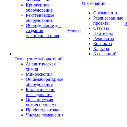
О компании
Криогенное
оборудование
О компании
Рентгеновское
Реализованные
оборудование
проекты
Н
Оборудование для
Отзывы
создания
Услуги
Партнеры
магнитного поля
Реквизиты
Контакты
Карьера
База знаний
Оснащение лабораторий
Аналитическая
химия
Микроскопия
Общелабораторное
оборудование
Биологические
исследования
Органическая
химия и синтез
Пробоподготовка
Чистые помещения