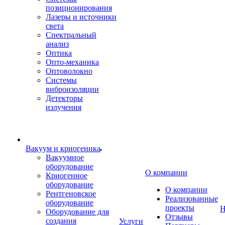
позиционирования
Лазеры и источники
света
Спектральный
анализ
Оптика
Опто-механика
Оптоволокно
Системы
виброизоляции
Детекторы
излучения
Вакуум и криогеника
Вакуумное
оборудование
О компании
Криогенное
оборудование
О компании
Рентгеновское
Реализованные
оборудование
проекты
Н
Оборудование для
Отзывы
создания
Услуги