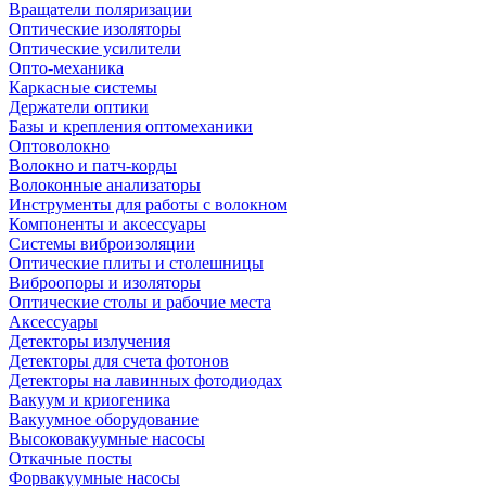
Вращатели поляризации
Оптические изоляторы
Оптические усилители
Опто-механика
Каркасные системы
Держатели оптики
Базы и крепления оптомеханики
Оптоволокно
Волокно и патч-корды
Волоконные анализаторы
Инструменты для работы с волокном
Компоненты и аксессуары
Системы виброизоляции
Оптические плиты и столешницы
Виброопоры и изоляторы
Оптические столы и рабочие места
Аксессуары
Детекторы излучения
Детекторы для счета фотонов
Детекторы на лавинных фотодиодах
Вакуум и криогеника
Вакуумное оборудование
Высоковакуумные насосы
Откачные посты
Форвакуумные насосы