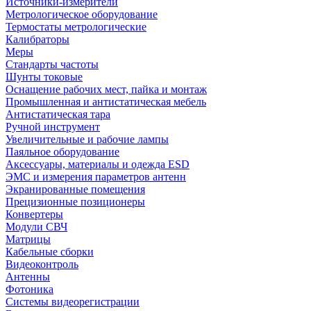
Источники-измерители
Метрологическое оборудование
Термостаты метрологические
Калибраторы
Меры
Стандарты частоты
Шунты токовые
Оснащение рабочих мест, пайка и монтаж
Промышленная и антистатическая мебель
Антистатическая тара
Ручной инструмент
Увеличительные и рабочие лампы
Паяльное оборудование
Аксессуары, материалы и одежда ESD
ЭМС и измерения параметров антенн
Экранированные помещения
Прецизионные позиционеры
Конвертеры
Модули СВЧ
Матрицы
Кабельные сборки
Видеоконтроль
Антенны
Фотоника
Cистемы видеорегистрации