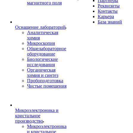
Партнеры
магнитного поля
Реквизиты
Контакты
Карьера
База знаний
Оснащение лабораторий
Аналитическая
химия
Микроскопия
Общелабораторное
оборудование
Биологические
исследования
Органическая
химия и синтез
Пробоподготовка
Чистые помещения
Микроэлектроника и
кристальное
производство
Микроэлектроника
и кристальное