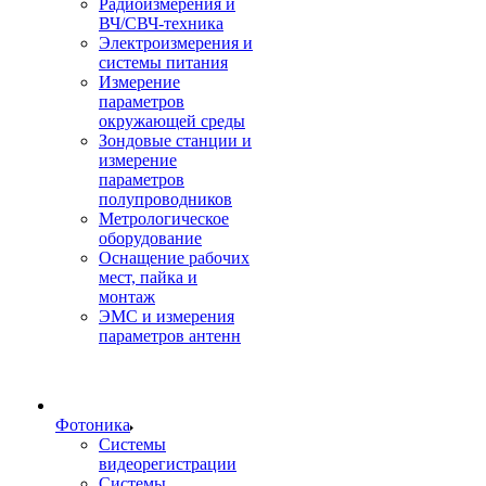
Радиоизмерения и
ВЧ/СВЧ-техника
Электроизмерения и
системы питания
Измерение
параметров
окружающей среды
Зондовые станции и
измерение
параметров
полупроводников
Метрологическое
оборудование
Оснащение рабочих
мест, пайка и
монтаж
ЭМС и измерения
параметров антенн
Фотоника
Cистемы
видеорегистрации
Системы