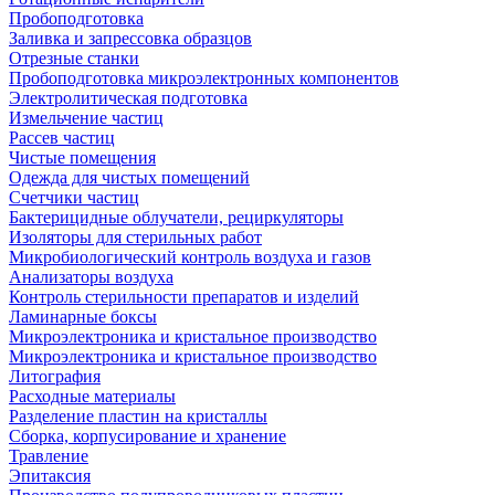
Пробоподготовка
Заливка и запрессовка образцов
Отрезные станки
Пробоподготовка микроэлектронных компонентов
Электролитическая подготовка
Измельчение частиц
Рассев частиц
Чистые помещения
Одежда для чистых помещений
Счетчики частиц
Бактерицидные облучатели, рециркуляторы
Изоляторы для стерильных работ
Микробиологический контроль воздуха и газов
Анализаторы воздуха
Контроль стерильности препаратов и изделий
Ламинарные боксы
Микроэлектроника и кристальное производство
Микроэлектроника и кристальное производство
Литография
Расходные материалы
Разделение пластин на кристаллы
Сборка, корпусирование и хранение
Травление
Эпитаксия