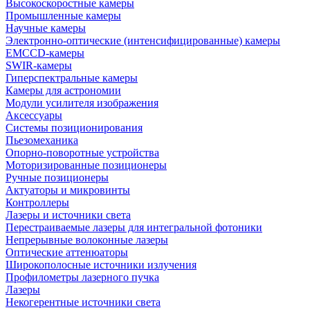
Высокоскоростные камеры
Промышленные камеры
Научные камеры
Электронно-оптические (интенсифицированные) камеры
EMCCD-камеры
SWIR-камеры
Гиперспектральные камеры
Камеры для астрономии
Модули усилителя изображения
Аксессуары
Системы позиционирования
Пьезомеханика
Опорно-поворотные устройства
Моторизированные позиционеры
Ручные позиционеры
Актуаторы и микровинты
Контроллеры
Лазеры и источники света
Перестраиваемые лазеры для интегральной фотоники
Непрерывные волоконные лазеры
Оптические аттенюаторы
Широкополосные источники излучения
Профилометры лазерного пучка
Лазеры
Некогерентные источники света