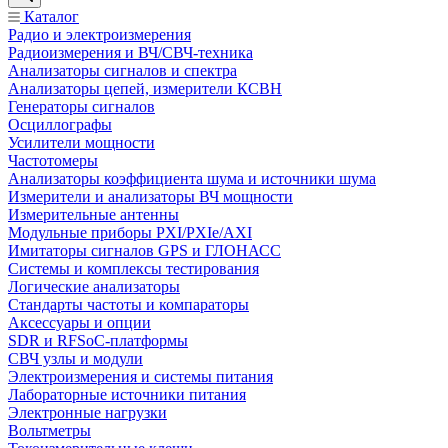
Каталог
Радио и электроизмерения
Радиоизмерения и ВЧ/СВЧ-техника
Анализаторы сигналов и спектра
Анализаторы цепей, измерители КСВН
Генераторы сигналов
Осциллографы
Усилители мощности
Частотомеры
Анализаторы коэффициента шума и источники шума
Измерители и анализаторы ВЧ мощности
Измерительные антенны
Модульные приборы PXI/PXIe/AXI
Имитаторы сигналов GPS и ГЛОНАСС
Системы и комплексы тестирования
Логические анализаторы
Стандарты частоты и компараторы
Аксессуары и опции
SDR и RFSoC‑платформы
СВЧ узлы и модули
Электроизмерения и системы питания
Лабораторные источники питания
Электронные нагрузки
Вольтметры