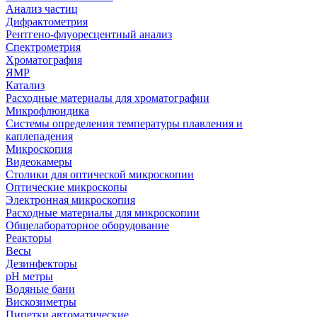
Анализ частиц
Дифрактометрия
Рентгено-флуоресцентный анализ
Спектрометрия
Хроматография
ЯМР
Катализ
Расходные материалы для хроматографии
Микрофлюидика
Системы определения температуры плавления и
каплепадения
Микроскопия
Видеокамеры
Столики для оптической микроскопии
Оптические микроскопы
Электронная микроскопия
Расходные материалы для микроскопии
Общелабораторное оборудование
Реакторы
Весы
Дезинфекторы
рН метры
Водяные бани
Вискозиметры
Пипетки автоматические