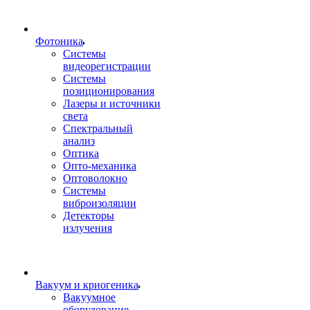
Фотоника
Cистемы
видеорегистрации
Системы
позиционирования
Лазеры и источники
света
Спектральный
анализ
Оптика
Опто-механика
Оптоволокно
Системы
виброизоляции
Детекторы
излучения
Вакуум и криогеника
Вакуумное
оборудование