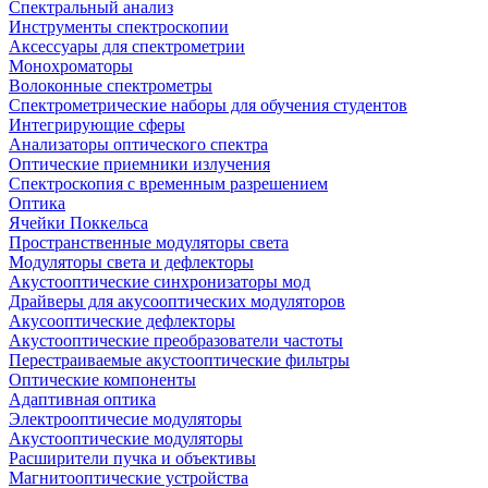
Спектральный анализ
Инструменты спектроскопии
Аксессуары для спектрометрии
Монохроматоры
Волоконные спектрометры
Спектрометрические наборы для обучения студентов
Интегрирующие сферы
Анализаторы оптического спектра
Оптические приемники излучения
Спектроскопия с временным разрешением
Оптика
Ячейки Поккельса
Пространственные модуляторы света
Модуляторы света и дефлекторы
Акустооптические синхронизаторы мод
Драйверы для акусооптических модуляторов
Акусооптические дефлекторы
Акустооптические преобразователи частоты
Перестраиваемые акустооптические фильтры
Оптические компоненты
Адаптивная оптика
Электрооптичесие модуляторы
Акустооптические модуляторы
Расширители пучка и объективы
Магнитооптические устройства