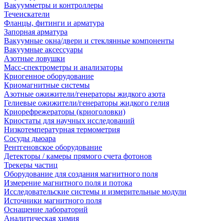
Вакуумметры и контроллеры
Течеискатели
Фланцы, фитинги и арматура
Запорная арматура
Вакуумные окна/двери и стеклянные компоненты
Вакуумные аксессуары
Азотные ловушки
Масс-спектрометры и анализаторы
Криогенное оборудование
Криомагнитные системы
Азотные ожижители/генераторы жидкого азота
Гелиевые ожижители/генераторы жидкого гелия
Криорефрежераторы (криоголовки)
Криостаты для научных исследований
Низкотемпературная термометрия
Сосуды дьюара
Рентгеновское оборудование
Детекторы / камеры прямого счета фотонов
Трекеры частиц
Оборудование для создания магнитного поля
Измерение магнитного поля и потока
Исследовательские системы и измерительные модули
Источники магнитного поля
Оснащение лабораторий
Аналитическая химия