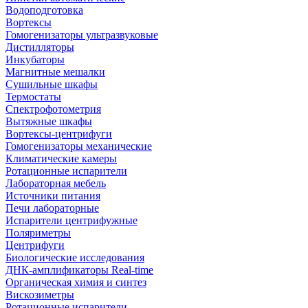
Водоподготовка
Вортексы
Гомогенизаторы ультразвуковые
Дистилляторы
Инкубаторы
Магнитные мешалки
Сушильные шкафы
Термостаты
Спектрофотометрия
Вытяжные шкафы
Вортексы-центрифуги
Гомогенизаторы механические
Климатические камеры
Ротационные испарители
Лабораторная мебель
Источники питания
Печи лабораторные
Испарители центрифужные
Поляриметры
Центрифуги
Биологические исследования
ДНК-амплификаторы Real-time
Органическая химия и синтез
Вискозиметры
Ротационные испарители