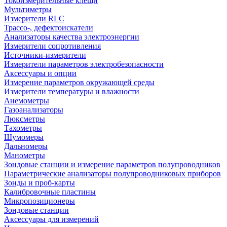
Токоизмерительные клещи
Мультиметры
Измерители RLC
Трассо-, дефектоискатели
Анализаторы качества электроэнергии
Измерители сопротивления
Источники-измерители
Измерители параметров электробезопасности
Аксессуары и опции
Измерение параметров окружающей среды
Измерители температуры и влажности
Анемометры
Газоанализаторы
Люксметры
Тахометры
Шумомеры
Дальномеры
Манометры
Зондовые станции и измерение параметров полупроводников
Параметрические анализаторы полупроводниковых приборов
Зонды и проб-карты
Калибровочные пластины
Микропозиционеры
Зондовые станции
Аксессуары для измерений