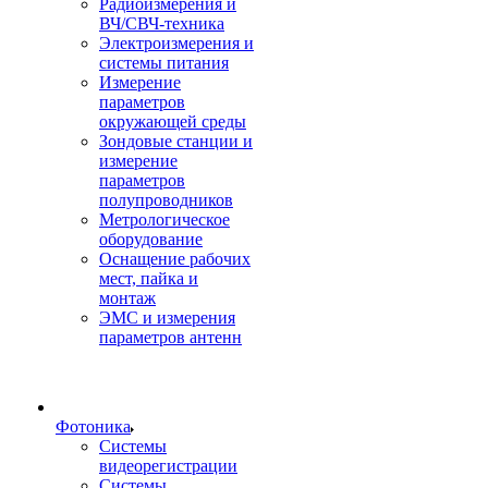
Радиоизмерения и
ВЧ/СВЧ-техника
Электроизмерения и
системы питания
Измерение
параметров
окружающей среды
Зондовые станции и
измерение
параметров
полупроводников
Метрологическое
оборудование
Оснащение рабочих
мест, пайка и
монтаж
ЭМС и измерения
параметров антенн
Фотоника
Cистемы
видеорегистрации
Системы