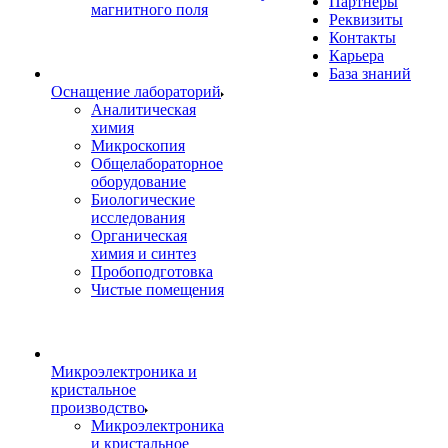
Партнеры
магнитного поля
Реквизиты
Контакты
Карьера
База знаний
Оснащение лабораторий
Аналитическая
химия
Микроскопия
Общелабораторное
оборудование
Биологические
исследования
Органическая
химия и синтез
Пробоподготовка
Чистые помещения
Микроэлектроника и
кристальное
производство
Микроэлектроника
и кристальное