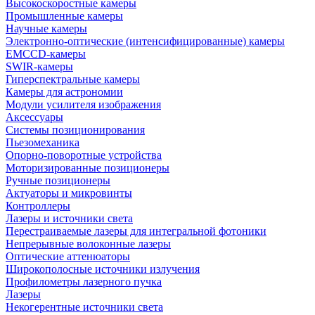
Высокоскоростные камеры
Промышленные камеры
Научные камеры
Электронно-оптические (интенсифицированные) камеры
EMCCD-камеры
SWIR-камеры
Гиперспектральные камеры
Камеры для астрономии
Модули усилителя изображения
Аксессуары
Системы позиционирования
Пьезомеханика
Опорно-поворотные устройства
Моторизированные позиционеры
Ручные позиционеры
Актуаторы и микровинты
Контроллеры
Лазеры и источники света
Перестраиваемые лазеры для интегральной фотоники
Непрерывные волоконные лазеры
Оптические аттенюаторы
Широкополосные источники излучения
Профилометры лазерного пучка
Лазеры
Некогерентные источники света