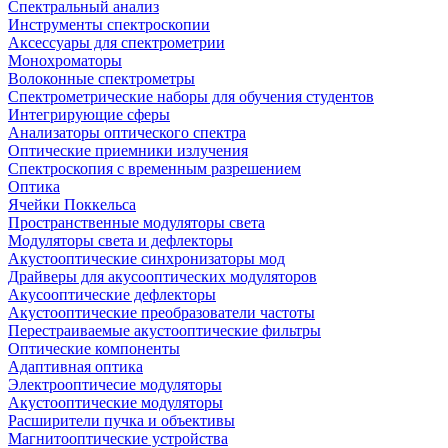
Спектральный анализ
Инструменты спектроскопии
Аксессуары для спектрометрии
Монохроматоры
Волоконные спектрометры
Спектрометрические наборы для обучения студентов
Интегрирующие сферы
Анализаторы оптического спектра
Оптические приемники излучения
Спектроскопия с временным разрешением
Оптика
Ячейки Поккельса
Пространственные модуляторы света
Модуляторы света и дефлекторы
Акустооптические синхронизаторы мод
Драйверы для акусооптических модуляторов
Акусооптические дефлекторы
Акустооптические преобразователи частоты
Перестраиваемые акустооптические фильтры
Оптические компоненты
Адаптивная оптика
Электрооптичесие модуляторы
Акустооптические модуляторы
Расширители пучка и объективы
Магнитооптические устройства