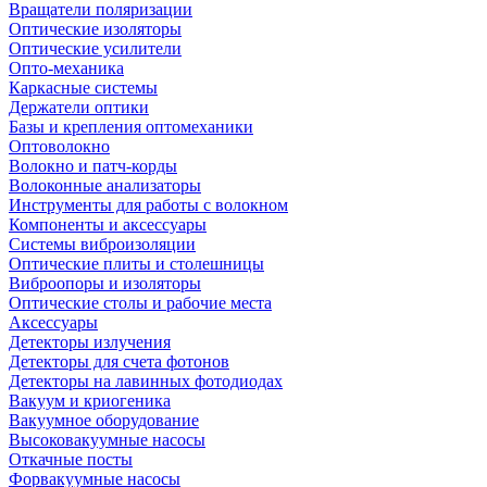
Вращатели поляризации
Оптические изоляторы
Оптические усилители
Опто-механика
Каркасные системы
Держатели оптики
Базы и крепления оптомеханики
Оптоволокно
Волокно и патч-корды
Волоконные анализаторы
Инструменты для работы с волокном
Компоненты и аксессуары
Системы виброизоляции
Оптические плиты и столешницы
Виброопоры и изоляторы
Оптические столы и рабочие места
Аксессуары
Детекторы излучения
Детекторы для счета фотонов
Детекторы на лавинных фотодиодах
Вакуум и криогеника
Вакуумное оборудование
Высоковакуумные насосы
Откачные посты
Форвакуумные насосы