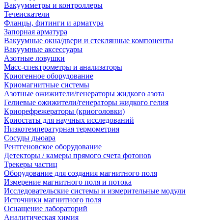
Вакуумметры и контроллеры
Течеискатели
Фланцы, фитинги и арматура
Запорная арматура
Вакуумные окна/двери и стеклянные компоненты
Вакуумные аксессуары
Азотные ловушки
Масс-спектрометры и анализаторы
Криогенное оборудование
Криомагнитные системы
Азотные ожижители/генераторы жидкого азота
Гелиевые ожижители/генераторы жидкого гелия
Криорефрежераторы (криоголовки)
Криостаты для научных исследований
Низкотемпературная термометрия
Сосуды дьюара
Рентгеновское оборудование
Детекторы / камеры прямого счета фотонов
Трекеры частиц
Оборудование для создания магнитного поля
Измерение магнитного поля и потока
Исследовательские системы и измерительные модули
Источники магнитного поля
Оснащение лабораторий
Аналитическая химия