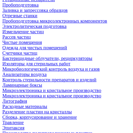
Пробоподготовка
Заливка и запрессовка образцов
Отрезные станки
Пробоподготовка микроэлектронных компонентов
Электролитическая подготовка
Измельчение частиц
Рассев частиц
Чистые помещения
Одежда для чистых помещений
Счетчики частиц
Бактерицидные облучатели, рециркуляторы
Изоляторы для стерильных работ
Микробиологический контроль воздуха и газов
Анализаторы воздуха
Контроль стерильности препаратов и изделий
Ламинарные боксы
Микроэлектроника и кристальное производство
Микроэлектроника и кристальное производство
Литография
Расходные материалы
Разделение пластин на кристаллы
Сборка, корпусирование и хранение
Травление
Эпитаксия