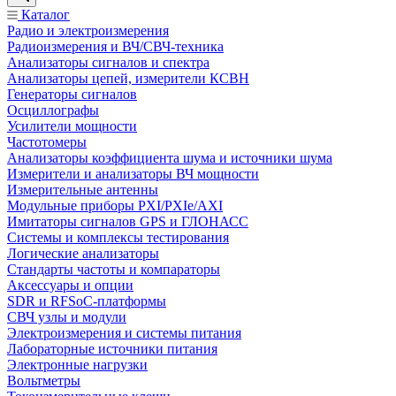
Каталог
Радио и электроизмерения
Радиоизмерения и ВЧ/СВЧ-техника
Анализаторы сигналов и спектра
Анализаторы цепей, измерители КСВН
Генераторы сигналов
Осциллографы
Усилители мощности
Частотомеры
Анализаторы коэффициента шума и источники шума
Измерители и анализаторы ВЧ мощности
Измерительные антенны
Модульные приборы PXI/PXIe/AXI
Имитаторы сигналов GPS и ГЛОНАСС
Системы и комплексы тестирования
Логические анализаторы
Стандарты частоты и компараторы
Аксессуары и опции
SDR и RFSoC‑платформы
СВЧ узлы и модули
Электроизмерения и системы питания
Лабораторные источники питания
Электронные нагрузки
Вольтметры