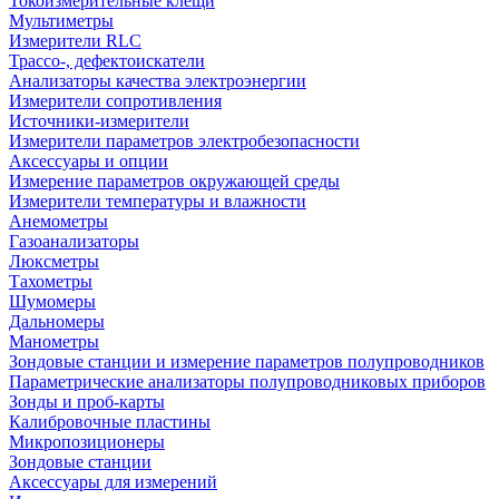
Токоизмерительные клещи
Мультиметры
Измерители RLC
Трассо-, дефектоискатели
Анализаторы качества электроэнергии
Измерители сопротивления
Источники-измерители
Измерители параметров электробезопасности
Аксессуары и опции
Измерение параметров окружающей среды
Измерители температуры и влажности
Анемометры
Газоанализаторы
Люксметры
Тахометры
Шумомеры
Дальномеры
Манометры
Зондовые станции и измерение параметров полупроводников
Параметрические анализаторы полупроводниковых приборов
Зонды и проб-карты
Калибровочные пластины
Микропозиционеры
Зондовые станции
Аксессуары для измерений