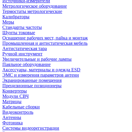
Источники-измерители
Метрологическое оборудование
Термостаты метрологические
Калибраторы
Меры
Стандарты частоты
Шунты токовые
Оснащение рабочих мест, пайка и монтаж
Промышленная и антистатическая мебель
Антистатическая тара
Ручной инструмент
Увеличительные и рабочие лампы
Паяльное оборудование
Аксессуары, материалы и одежда ESD
ЭМС и измерения параметров антенн
Экранированные помещения
Прецизионные позиционеры
Конвертеры
Модули СВЧ
Матрицы
Кабельные сборки
Видеоконтроль
Антенны
Фотоника
Cистемы видеорегистрации