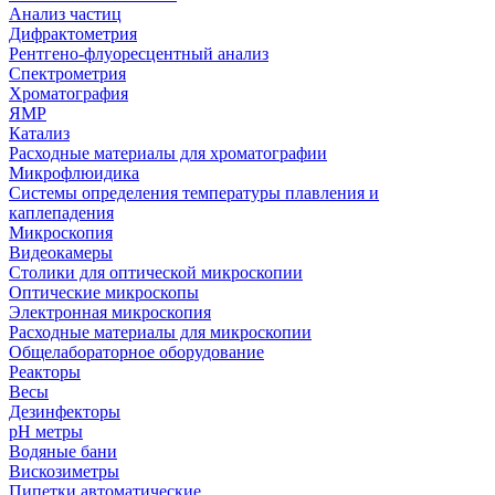
Анализ частиц
Дифрактометрия
Рентгено-флуоресцентный анализ
Спектрометрия
Хроматография
ЯМР
Катализ
Расходные материалы для хроматографии
Микрофлюидика
Системы определения температуры плавления и
каплепадения
Микроскопия
Видеокамеры
Столики для оптической микроскопии
Оптические микроскопы
Электронная микроскопия
Расходные материалы для микроскопии
Общелабораторное оборудование
Реакторы
Весы
Дезинфекторы
рН метры
Водяные бани
Вискозиметры
Пипетки автоматические