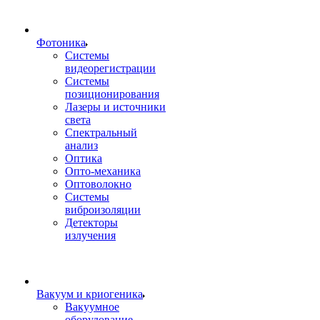
Фотоника
Cистемы
видеорегистрации
Системы
позиционирования
Лазеры и источники
света
Спектральный
анализ
Оптика
Опто-механика
Оптоволокно
Системы
виброизоляции
Детекторы
излучения
Вакуум и криогеника
Вакуумное
оборудование