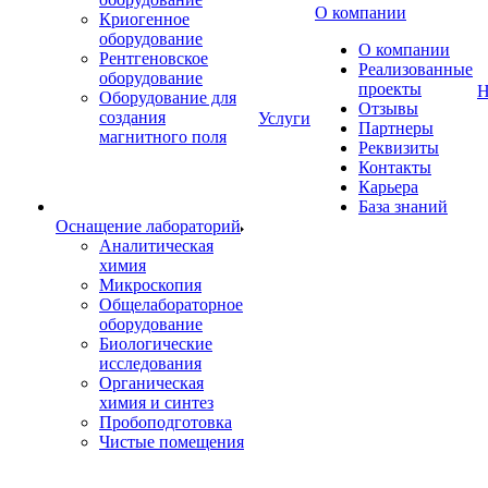
О компании
Криогенное
оборудование
О компании
Рентгеновское
Реализованные
оборудование
проекты
Н
Оборудование для
Отзывы
создания
Услуги
Партнеры
магнитного поля
Реквизиты
Контакты
Карьера
База знаний
Оснащение лабораторий
Аналитическая
химия
Микроскопия
Общелабораторное
оборудование
Биологические
исследования
Органическая
химия и синтез
Пробоподготовка
Чистые помещения