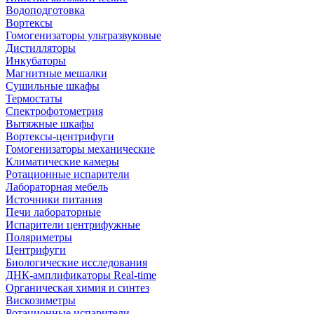
Водоподготовка
Вортексы
Гомогенизаторы ультразвуковые
Дистилляторы
Инкубаторы
Магнитные мешалки
Сушильные шкафы
Термостаты
Спектрофотометрия
Вытяжные шкафы
Вортексы-центрифуги
Гомогенизаторы механические
Климатические камеры
Ротационные испарители
Лабораторная мебель
Источники питания
Печи лабораторные
Испарители центрифужные
Поляриметры
Центрифуги
Биологические исследования
ДНК-амплификаторы Real-time
Органическая химия и синтез
Вискозиметры
Ротационные испарители