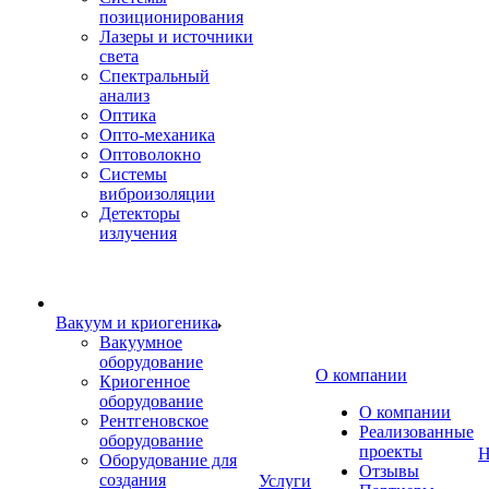
позиционирования
Лазеры и источники
света
Спектральный
анализ
Оптика
Опто-механика
Оптоволокно
Системы
виброизоляции
Детекторы
излучения
Вакуум и криогеника
Вакуумное
оборудование
О компании
Криогенное
оборудование
О компании
Рентгеновское
Реализованные
оборудование
проекты
Н
Оборудование для
Отзывы
создания
Услуги