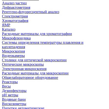
Анализ частиц
Дифрактометрия
Рентгено-флуоресцентный анализ
Спектрометрия
Хроматография
ЯМР
Катализ
Расходные материалы для хроматографии
Микрофлюидика
Системы определения температуры плавления и
каплепадения
Микроскопия
Видеокамеры
Столики для оптической микроскопии
Оптические микроскопы
Электронная микроскопия
Расходные материалы для микроскопии
Общелабораторное оборудование
Реакторы
Весы
Дезинфекторы
рН метры
Водяные бани
Вискозиметры
Пипетки автоматические