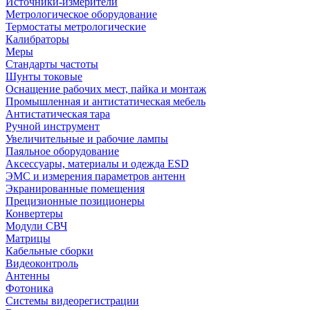
Источники-измерители
Метрологическое оборудование
Термостаты метрологические
Калибраторы
Меры
Стандарты частоты
Шунты токовые
Оснащение рабочих мест, пайка и монтаж
Промышленная и антистатическая мебель
Антистатическая тара
Ручной инструмент
Увеличительные и рабочие лампы
Паяльное оборудование
Аксессуары, материалы и одежда ESD
ЭМС и измерения параметров антенн
Экранированные помещения
Прецизионные позиционеры
Конвертеры
Модули СВЧ
Матрицы
Кабельные сборки
Видеоконтроль
Антенны
Фотоника
Cистемы видеорегистрации