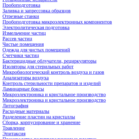
Пробоподготовка
Заливка и запрессовка образцов
Отрезные станки
Пробоподготовка микроэлектронных компонентов
Электролитическая подготовка
Измельчение частиц
Рассев частиц
Чистые помещения
Одежда для чистых помещений
Счетчики частиц
Бактерицидные облучатели, рециркуляторы
Изоляторы для стерильных работ
Микробиологический контроль воздуха и газов
Анализаторы воздуха
Контроль стерильности препаратов и изделий
Ламинарные боксы
Микроэлектроника и кристальное производство
Микроэлектроника и кристальное производство
Литография
Расходные материалы
Разделение пластин на кристаллы
Сборка, корпусирование и хранение
Травление
Эпитаксия