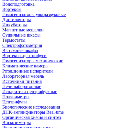
Водоподготовка
Вортексы
Гомогенизаторы ультразвуковые
Дистилляторы
Инкубаторы
Магнитные мешалки
Сушильные шкафы
Термостаты
Спектрофотометрия
Вытяжные шкафы
Вортексы-центрифуги
Гомогенизаторы механические
Климатические камеры
Ротационные испарители
Лабораторная мебель
Источники питания
Печи лабораторные
Испарители центрифужные
Поляриметры
Центрифуги
Биологические исследования
ДНК-амплификаторы Real-time
Органическая химия и синтез
Вискозиметры
Ротационные испарители