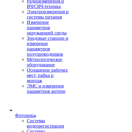
Радиоизмерения и
ВЧ/СВЧ-техника
Электроизмерения и
системы питания
Измерение
параметров
окружающей среды
Зондовые станции и
измерение
параметров
полупроводников
Метрологическое
оборудование
Оснащение рабочих
мест, пайка и
монтаж
ЭМС и измерения
параметров антенн
Фотоника
Cистемы
видеорегистрации
Системы