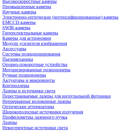
Высокоскоростные камеры
Промышленные камеры
Научные камеры
Электронно-оптические (интенсифицированные) камеры
EMCCD-камеры
SWIR-камеры
Гиперспектральные камеры
Камеры для астрономии
Модули усилителя изображения
Аксессуары
Системы позиционирования
Пьезомеханика
Опорно-поворотные устройства
Моторизированные позиционеры
Ручные позиционеры
Актуаторы и микровинты
Контроллеры
Лазеры и источники света
Перестраиваемые лазеры для интегральной фотоники
Непрерывные волоконные лазеры
Оптические аттенюаторы
Широкополосные источники излучения
Профилометры лазерного пучка
Лазеры
Некогерентные источники света