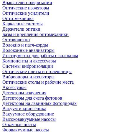
Вращатели поляризации
Оптические изоляторы
Оптические усилители
Опто-механика
Каркасные системы
Держатели оптики
Базы и крепления оптомеханики
Оптоволокно
Волокно и патч-корды
Волоконные анализаторы
Инструменты для работы с волокном
Компоненты и аксессуары
Системы виброизоляции
Оптические плиты и столешницы
Виброопоры и изоляторы
Оптические столы и рабочие места
Аксессуары
Детекторы излучения
Детекторы для счета фотонов
Детекторы на лавинных фотодиодах
Вакуум и криогеника
Вакуумное оборудование
Высоковакуумные насосы
Откачные посты
Форвакуумные насосы