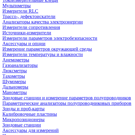
Токоизмерительные клещи
Мультиметры
Измерители RLC
Трассо-, дефектоискатели
Анализаторы качества электроэнергии
Измерители сопротивления
Источники-измерители
Измерители параметров электробезопасности
Аксессуары и опции
Измерение параметров окружающей среды
Измерители температуры и влажности
Анемометры
Газоанализаторы
Люксметры
Тахометры
Шумомеры
Дальномеры
Манометры
Зондовые станции и измерение параметров полупроводников
Параметрические анализаторы полупроводниковых приборов
Зонды и проб-карты
Калибровочные пластины
Микропозиционеры
Зондовые станции
Аксессуары для измерений