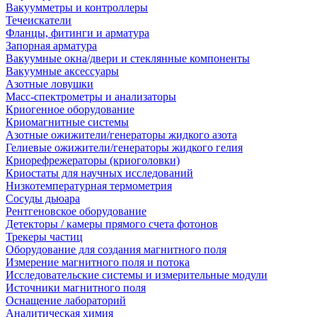
Вакуумметры и контроллеры
Течеискатели
Фланцы, фитинги и арматура
Запорная арматура
Вакуумные окна/двери и стеклянные компоненты
Вакуумные аксессуары
Азотные ловушки
Масс-спектрометры и анализаторы
Криогенное оборудование
Криомагнитные системы
Азотные ожижители/генераторы жидкого азота
Гелиевые ожижители/генераторы жидкого гелия
Криорефрежераторы (криоголовки)
Криостаты для научных исследований
Низкотемпературная термометрия
Сосуды дьюара
Рентгеновское оборудование
Детекторы / камеры прямого счета фотонов
Трекеры частиц
Оборудование для создания магнитного поля
Измерение магнитного поля и потока
Исследовательские системы и измерительные модули
Источники магнитного поля
Оснащение лабораторий
Аналитическая химия