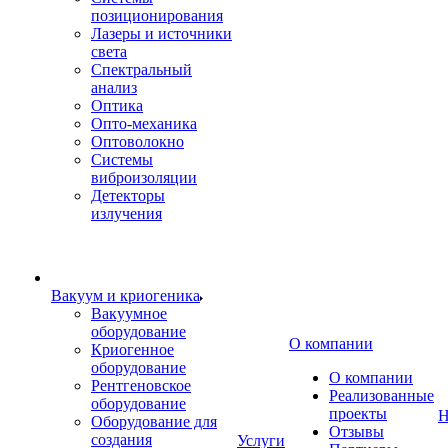
позиционирования
Лазеры и источники
света
Спектральный
анализ
Оптика
Опто-механика
Оптоволокно
Системы
виброизоляции
Детекторы
излучения
Вакуум и криогеника
Вакуумное
оборудование
О компании
Криогенное
оборудование
О компании
Рентгеновское
Реализованные
оборудование
проекты
Н
Оборудование для
Отзывы
создания
Услуги