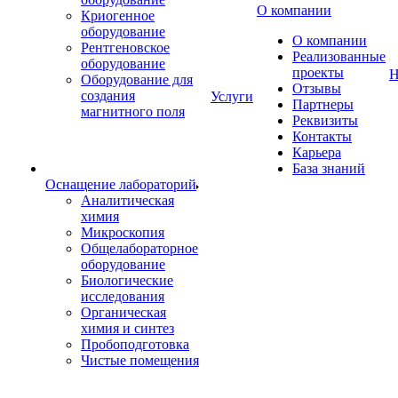
О компании
Криогенное
оборудование
О компании
Рентгеновское
Реализованные
оборудование
проекты
Н
Оборудование для
Отзывы
создания
Услуги
Партнеры
магнитного поля
Реквизиты
Контакты
Карьера
База знаний
Оснащение лабораторий
Аналитическая
химия
Микроскопия
Общелабораторное
оборудование
Биологические
исследования
Органическая
химия и синтез
Пробоподготовка
Чистые помещения