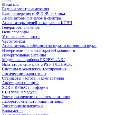
Каталог
Радио и электроизмерения
Радиоизмерения и ВЧ/СВЧ-техника
Анализаторы сигналов и спектра
Анализаторы цепей, измерители КСВН
Генераторы сигналов
Осциллографы
Усилители мощности
Частотомеры
Анализаторы коэффициента шума и источники шума
Измерители и анализаторы ВЧ мощности
Измерительные антенны
Модульные приборы PXI/PXIe/AXI
Имитаторы сигналов GPS и ГЛОНАСС
Системы и комплексы тестирования
Логические анализаторы
Стандарты частоты и компараторы
Аксессуары и опции
SDR и RFSoC‑платформы
СВЧ узлы и модули
Электроизмерения и системы питания
Лабораторные источники питания
Электронные нагрузки
Вольтметры