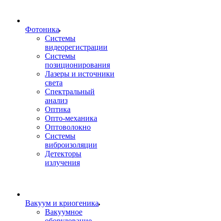
Фотоника
Cистемы
видеорегистрации
Системы
позиционирования
Лазеры и источники
света
Спектральный
анализ
Оптика
Опто-механика
Оптоволокно
Системы
виброизоляции
Детекторы
излучения
Вакуум и криогеника
Вакуумное
оборудование