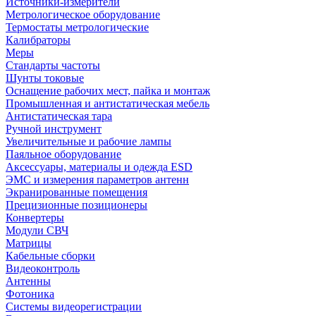
Источники-измерители
Метрологическое оборудование
Термостаты метрологические
Калибраторы
Меры
Стандарты частоты
Шунты токовые
Оснащение рабочих мест, пайка и монтаж
Промышленная и антистатическая мебель
Антистатическая тара
Ручной инструмент
Увеличительные и рабочие лампы
Паяльное оборудование
Аксессуары, материалы и одежда ESD
ЭМС и измерения параметров антенн
Экранированные помещения
Прецизионные позиционеры
Конвертеры
Модули СВЧ
Матрицы
Кабельные сборки
Видеоконтроль
Антенны
Фотоника
Cистемы видеорегистрации