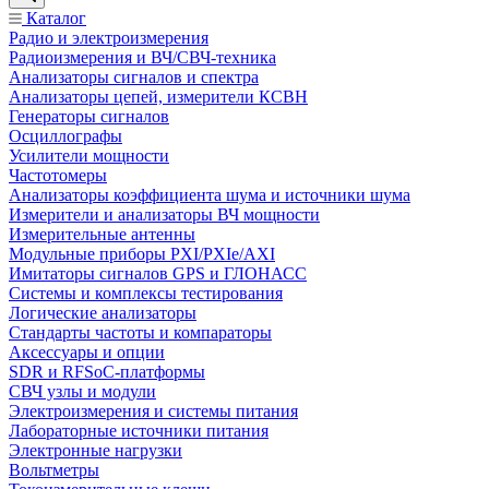
Каталог
Радио и электроизмерения
Радиоизмерения и ВЧ/СВЧ-техника
Анализаторы сигналов и спектра
Анализаторы цепей, измерители КСВН
Генераторы сигналов
Осциллографы
Усилители мощности
Частотомеры
Анализаторы коэффициента шума и источники шума
Измерители и анализаторы ВЧ мощности
Измерительные антенны
Модульные приборы PXI/PXIe/AXI
Имитаторы сигналов GPS и ГЛОНАСС
Системы и комплексы тестирования
Логические анализаторы
Стандарты частоты и компараторы
Аксессуары и опции
SDR и RFSoC‑платформы
СВЧ узлы и модули
Электроизмерения и системы питания
Лабораторные источники питания
Электронные нагрузки
Вольтметры