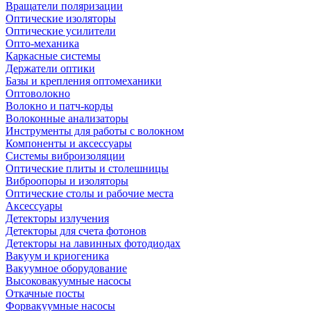
Вращатели поляризации
Оптические изоляторы
Оптические усилители
Опто-механика
Каркасные системы
Держатели оптики
Базы и крепления оптомеханики
Оптоволокно
Волокно и патч-корды
Волоконные анализаторы
Инструменты для работы с волокном
Компоненты и аксессуары
Системы виброизоляции
Оптические плиты и столешницы
Виброопоры и изоляторы
Оптические столы и рабочие места
Аксессуары
Детекторы излучения
Детекторы для счета фотонов
Детекторы на лавинных фотодиодах
Вакуум и криогеника
Вакуумное оборудование
Высоковакуумные насосы
Откачные посты
Форвакуумные насосы