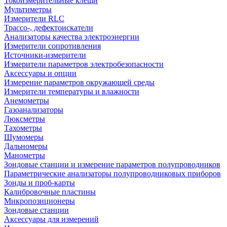
Токоизмерительные клещи
Мультиметры
Измерители RLC
Трассо-, дефектоискатели
Анализаторы качества электроэнергии
Измерители сопротивления
Источники-измерители
Измерители параметров электробезопасности
Аксессуары и опции
Измерение параметров окружающей среды
Измерители температуры и влажности
Анемометры
Газоанализаторы
Люксметры
Тахометры
Шумомеры
Дальномеры
Манометры
Зондовые станции и измерение параметров полупроводников
Параметрические анализаторы полупроводниковых приборов
Зонды и проб-карты
Калибровочные пластины
Микропозиционеры
Зондовые станции
Аксессуары для измерений