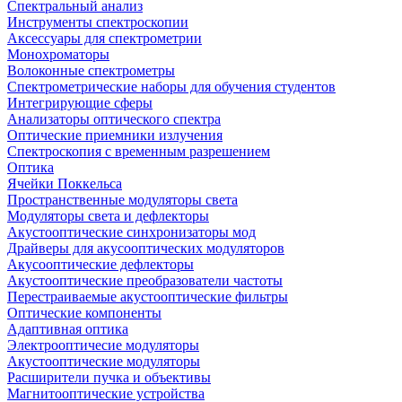
Спектральный анализ
Инструменты спектроскопии
Аксессуары для спектрометрии
Монохроматоры
Волоконные спектрометры
Спектрометрические наборы для обучения студентов
Интегрирующие сферы
Анализаторы оптического спектра
Оптические приемники излучения
Спектроскопия с временным разрешением
Оптика
Ячейки Поккельса
Пространственные модуляторы света
Модуляторы света и дефлекторы
Акустооптические синхронизаторы мод
Драйверы для акусооптических модуляторов
Акусооптические дефлекторы
Акустооптические преобразователи частоты
Перестраиваемые акустооптические фильтры
Оптические компоненты
Адаптивная оптика
Электрооптичесие модуляторы
Акустооптические модуляторы
Расширители пучка и объективы
Магнитооптические устройства