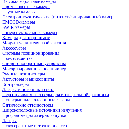
Высокоскоростные камеры
Промышленные камеры
Научные камеры
Электронно-оптические (интенсифицированные) камеры
EMCCD-камеры
SWIR-камеры
Гиперспектральные камеры
Камеры для астрономии
Модули усилителя изображения
Аксессуары
Системы позиционирования
Пьезомеханика
Опорно-поворотные устройства
Моторизированные позиционеры
Ручные позиционеры
Актуаторы и микровинты
Контроллеры
Лазеры и источники света
Перестраиваемые лазеры для интегральной фотоники
Непрерывные волоконные лазеры
Оптические аттенюаторы
Широкополосные источники излучения
Профилометры лазерного пучка
Лазеры
Некогерентные источники света