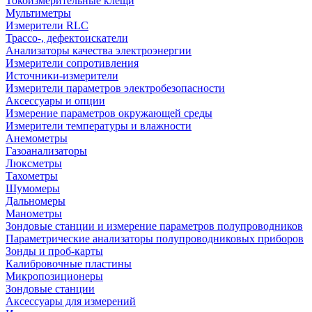
Токоизмерительные клещи
Мультиметры
Измерители RLC
Трассо-, дефектоискатели
Анализаторы качества электроэнергии
Измерители сопротивления
Источники-измерители
Измерители параметров электробезопасности
Аксессуары и опции
Измерение параметров окружающей среды
Измерители температуры и влажности
Анемометры
Газоанализаторы
Люксметры
Тахометры
Шумомеры
Дальномеры
Манометры
Зондовые станции и измерение параметров полупроводников
Параметрические анализаторы полупроводниковых приборов
Зонды и проб-карты
Калибровочные пластины
Микропозиционеры
Зондовые станции
Аксессуары для измерений