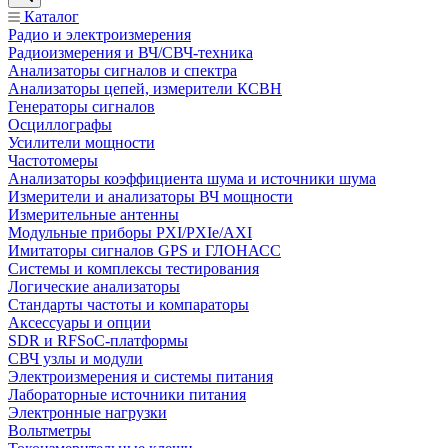
Каталог
Радио и электроизмерения
Радиоизмерения и ВЧ/СВЧ-техника
Анализаторы сигналов и спектра
Анализаторы цепей, измерители КСВН
Генераторы сигналов
Осциллографы
Усилители мощности
Частотомеры
Анализаторы коэффициента шума и источники шума
Измерители и анализаторы ВЧ мощности
Измерительные антенны
Модульные приборы PXI/PXIe/AXI
Имитаторы сигналов GPS и ГЛОНАСС
Системы и комплексы тестирования
Логические анализаторы
Стандарты частоты и компараторы
Аксессуары и опции
SDR и RFSoC‑платформы
СВЧ узлы и модули
Электроизмерения и системы питания
Лабораторные источники питания
Электронные нагрузки
Вольтметры