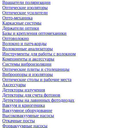
Вращатели поляризации
Оптические изоляторы
Оптические усилители
Опто-механика
Каркасные системы
Держатели оптики
Базы и крепления оптомеханики
Оптоволокно
Волокно и патч-корды
Волоконные анализаторы
Инструменты для работы с волокном
Компоненты и аксессуары
Системы виброизоляции
Оптические плиты и столешницы
Виброопоры и изоляторы
Оптические столы и рабочие места
Аксессуары
Детекторы излучения
Детекторы для счета фотонов
Детекторы на лавинных фотодиодах
Вакуум и криогеника
Вакуумное оборудование
Высоковакуумные насосы
Откачные посты
Форвакуумные насосы