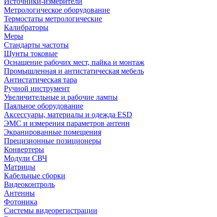
Источники-измерители
Метрологическое оборудование
Термостаты метрологические
Калибраторы
Меры
Стандарты частоты
Шунты токовые
Оснащение рабочих мест, пайка и монтаж
Промышленная и антистатическая мебель
Антистатическая тара
Ручной инструмент
Увеличительные и рабочие лампы
Паяльное оборудование
Аксессуары, материалы и одежда ESD
ЭМС и измерения параметров антенн
Экранированные помещения
Прецизионные позиционеры
Конвертеры
Модули СВЧ
Матрицы
Кабельные сборки
Видеоконтроль
Антенны
Фотоника
Cистемы видеорегистрации