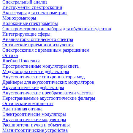
Спектральный анализ
Инструменты спектроскопии
Аксессуары для спектрометрии
Монохроматоры
Волоконные спектрометры
Спектрометрические наборы для обучения студентов
Интегрирующие сферы
Анализаторы оптического спектра
Оптические приемники излучения
Спектроскопия с временным разрешением
Оптика
Ячейки Поккельса
Пространственные модуляторы света
Модуляторы света и дефлекторы
Акустооптические синхронизаторы мод
Драйверы для акусооптических модуляторов
Акусооптические дефлекторы
Акустооптические преобразователи частоты
Перестраиваемые акустооптические фильтры
Оптические компоненты
Адаптивная оптика
Электрооптичесие модуляторы
Акустооптические модуляторы
Расширители пучка и объективы
Магнитооптические устройства